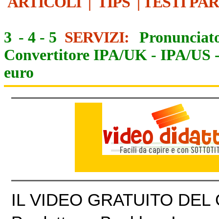
ARTICOLI
|
TIPS
|
TESTI PA
3
-
4
-
5
SERVIZI:
Pronunciato
Convertitore IPA/UK
-
IPA/US
euro
IL VIDEO GRATUITO DEL