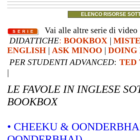
ELENCO RISORSE SOTT
Vai alle altre serie di video 
DIDATTICHE
:
BOOKBOX
|
MIST
ENGLISH
|
ASK MINOO
|
DOING 
PER STUDENTI ADVANCED
:
TED
|
LE FAVOLE IN INGLESE S
BOOKBOX
• CHEEKU & OONDERBHAI
OONDERBHAI)