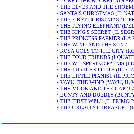
• UCKET THE BUCKET (UN SE
• THE ELVES AND THE SHOEMA
• SANTA'S CHRISTMAS (IL NA
• THE FIRST CHRISTMAS (IL 
• THE FLYING ELEPHANT (L'
• THE KING'S SECRET (IL SEG
• THE PRINCESS FARMER (LA
• THE WIND AND THE SUN (IL 
• ROSA GOES TO THE CITY (RO
• THE FOUR FRIENDS (I QUAT
• THE WHISPERING PALMS (L
• THE TURTLE'S FLUTE (IL 
• THE LITTLE PIANIST (IL PIC
• VAYU, THE WIND (VAYU, IL 
• THE MOON AND THE CAP (L
• BUNTY AND BUBBLY (BUNTY
• THE FIRST WELL (IL PRIMO 
• THE GREATEST TREASURE (