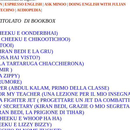
N
|
ESPRESSO ENGLISH
|
ASK MINOO
|
DOING ENGLISH WITH JULIAN
TECHNO
|
AUDIOPEDIA
|
OTITOLATO DI BOOKBOX
HEEKU E OONDERBHAI)
( CHEEKU E CHIKOOTICHOO)
TOOI)
KIRAN BEDI E LA GRU)
OSA HAI VISTO?)
 (LA TARTARUGA CHIACCHIERONA)
MIR )
A ZIPPY)
 RUMORE)
PER (ABDUL KALAM, PRIMO DELLA CLASSE)
OR MY TEACHER (UNA LEZIONE PER IL MIO INSEGN
A FIGHTER JET ( PROGETTARE UN JET DA COMBATT
Y SECRETARY (KIRAN BEDI, GRAZIE O MIO SEGRETA
IRAN BEDI, LA PRIGIONE DI TIHAR)
CHEEKU E WHOOP HA HA)
EEKU E LIZZY BIZZY)