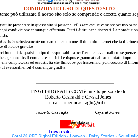
CONDIZIONI DI USO DI QUESTO SITO
tente può utilizzare il nostro sito solo se comprende e accetta quanto se
 gratuite presentate in questo sito si possono utilizzare esclusivamente per uso per
 ogni condivisione comunque effettuata. Tutti i diritti sono riservati. La riproduzion
itta.
hGratis è esclusivamente un marchio e un nome di dominio internet che fa riferimento
 di risorse gratuite
rci indenni da qualsiasi tipo di responsabilità per l'uso - ed eventuali conseguenze di
e e grammaticali contenute sul siti. Le risposte grammaticali sono infatti improntate
 una completezza ed esaustività che finirebbe per frastornare, per l'eccesso di inform
 di eventuali errori è comunque gradita.
ENGLISHGRATIS.COM è un sito personale di
Roberto Casiraghi e Crystal Jones
email: robertocasiraghi@iol.it
Roberto Casiraghi
Crystal Jones
I nostri siti:
Corsi 20 ORE Digital Edition
•
Lonweb
•
Daisy Stories
•
Scuolitali