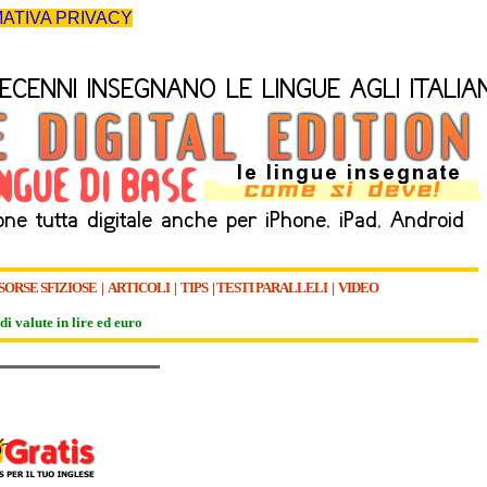
ATIVA PRIVACY
SORSE SFIZIOSE
|
ARTICOLI
|
TIPS
|
TESTI PARALLELI
|
VIDEO
di valute in lire ed euro