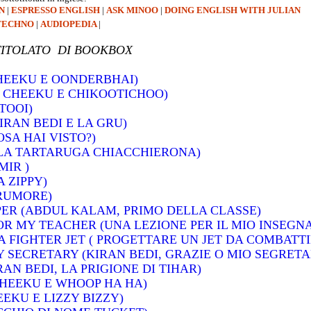
N
|
ESPRESSO ENGLISH
|
ASK MINOO
|
DOING ENGLISH WITH JULIAN
TECHNO
|
AUDIOPEDIA
|
OTITOLATO DI BOOKBOX
HEEKU E OONDERBHAI)
( CHEEKU E CHIKOOTICHOO)
TOOI)
KIRAN BEDI E LA GRU)
OSA HAI VISTO?)
 (LA TARTARUGA CHIACCHIERONA)
MIR )
A ZIPPY)
 RUMORE)
PER (ABDUL KALAM, PRIMO DELLA CLASSE)
OR MY TEACHER (UNA LEZIONE PER IL MIO INSEGN
A FIGHTER JET ( PROGETTARE UN JET DA COMBATT
Y SECRETARY (KIRAN BEDI, GRAZIE O MIO SEGRETA
IRAN BEDI, LA PRIGIONE DI TIHAR)
CHEEKU E WHOOP HA HA)
EEKU E LIZZY BIZZY)