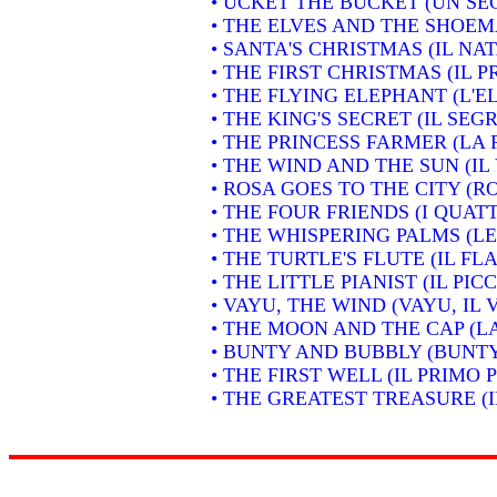
• UCKET THE BUCKET (UN SE
• THE ELVES AND THE SHOEMA
• SANTA'S CHRISTMAS (IL NA
• THE FIRST CHRISTMAS (IL 
• THE FLYING ELEPHANT (L'
• THE KING'S SECRET (IL SEG
• THE PRINCESS FARMER (LA
• THE WIND AND THE SUN (IL 
• ROSA GOES TO THE CITY (RO
• THE FOUR FRIENDS (I QUAT
• THE WHISPERING PALMS (L
• THE TURTLE'S FLUTE (IL 
• THE LITTLE PIANIST (IL PIC
• VAYU, THE WIND (VAYU, IL 
• THE MOON AND THE CAP (L
• BUNTY AND BUBBLY (BUNTY
• THE FIRST WELL (IL PRIMO 
• THE GREATEST TREASURE (