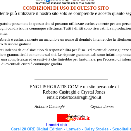
CONDIZIONI DI USO DI QUESTO SITO
tente può utilizzare il nostro sito solo se comprende e accetta quanto se
 gratuite presentate in questo sito si possono utilizzare esclusivamente per uso per
 ogni condivisione comunque effettuata. Tutti i diritti sono riservati. La riproduzion
itta.
hGratis è esclusivamente un marchio e un nome di dominio internet che fa riferimento
 di risorse gratuite
rci indenni da qualsiasi tipo di responsabilità per l'uso - ed eventuali conseguenze di
e e grammaticali contenute sul siti. Le risposte grammaticali sono infatti improntate
 una completezza ed esaustività che finirebbe per frastornare, per l'eccesso di inform
 di eventuali errori è comunque gradita.
ENGLISHGRATIS.COM è un sito personale di
Roberto Casiraghi e Crystal Jones
email: robertocasiraghi@iol.it
Roberto Casiraghi
Crystal Jones
I nostri siti:
Corsi 20 ORE Digital Edition
•
Lonweb
•
Daisy Stories
•
Scuolitali