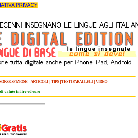
ATIVA PRIVACY
SORSE SFIZIOSE
|
ARTICOLI
|
TIPS
|
TESTI PARALLELI
|
VIDEO
di valute in lire ed euro