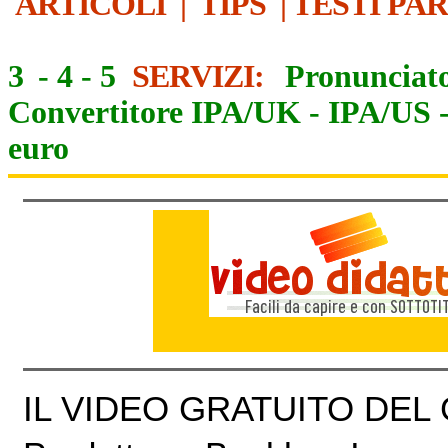
ARTICOLI
|
TIPS
|
TESTI PA
3
-
4
-
5
SERVIZI:
Pronunciato
Convertitore IPA/UK
-
IPA/US
euro
IL VIDEO GRATUITO DEL