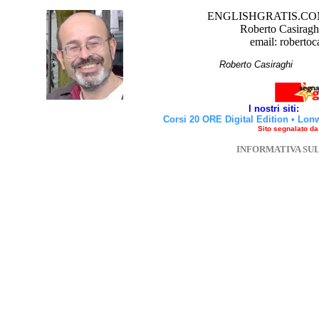
ENGLISHGRATIS.COM è 
Roberto Casiraghi
email: robertoc
Roberto Casirag
I nostri siti:
Corsi 20 ORE Digital Edition
•
Lon
Sito segnalato d
INFORMATIVA SU