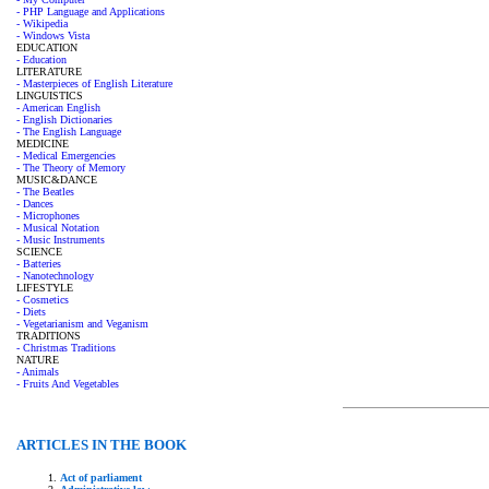
- PHP Language and Applications
- Wikipedia
- Windows Vista
EDUCATION
- Education
LITERATURE
- Masterpieces of English Literature
LINGUISTICS
- American English
- English Dictionaries
- The English Language
MEDICINE
- Medical Emergencies
- The Theory of Memory
MUSIC&DANCE
- The Beatles
- Dances
- Microphones
- Musical Notation
- Music Instruments
SCIENCE
- Batteries
- Nanotechnology
LIFESTYLE
- Cosmetics
- Diets
- Vegetarianism and Veganism
TRADITIONS
- Christmas Traditions
NATURE
- Animals
- Fruits And Vegetables
ARTICLES IN THE BOOK
Act of parliament