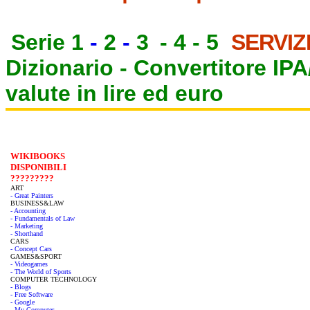
Serie 1
-
2
-
3
-
4
-
5
SERVIZ
Dizionario -
Convertitore IP
valute in lire ed euro
WIKIBOOKS
DISPONIBILI
?????????
ART
- Great Painters
BUSINESS&LAW
- Accounting
- Fundamentals of Law
- Marketing
- Shorthand
CARS
- Concept Cars
GAMES&SPORT
- Videogames
- The World of Sports
COMPUTER TECHNOLOGY
- Blogs
- Free Software
- Google
- My Computer