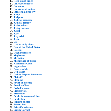
High Court judge
Indictable offence
Indictment
Inquisitorial system
Intellectual property
Judge
Judgment
Judicial economy
Judicial remedy
Jurisdictions
Jurisprudence
Jurist
Jury
Jury trial
Justice
Law
Law of obligations
Law of the United States
Lawsuit
Legal profession
Magistrate
Mediation
Miscarriage of justice
Napoleonic Code
Negotiation
Notary public
Old Bailey
Online Dispute Resolution
Plaintiff
Pleading
Power of attorney
Practice of law
Probable cause
Property law
Prosecutor
Public international law
Public law
Right to silence
Roman law
Scientific evidence
Search warrant