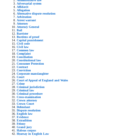
Administrative law
Adversarial system
Affidavit
Allegation
Alternative dispute resolution
Arbitration
Arrest warrant
Attorney
Attorney General
Bail
Barrister
Burdens of proof
Capital punishment
Civil code
Civil law
Common law
Complaint
Conciliation
Constitutional law
Consumer Protection
Contract
Conviction
Corporate manslaughter
Court
Court of Appeal of England and Wales
Crime
Criminal jurisdiction
Criminal law
Criminal procedure
Cross-examination
Crown attorney
Crown Court
Defendant
Dispute resolution
English law
Evidence
Extradition
Felony
Grand jury
Habeas corpus
Hearsay in English Law