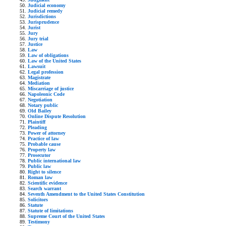
Judicial economy
Judicial remedy
Jurisdictions
Jurisprudence
Jurist
Jury
Jury trial
Justice
Law
Law of obligations
Law of the United States
Lawsuit
Legal profession
Magistrate
Mediation
Miscarriage of justice
Napoleonic Code
Negotiation
Notary public
Old Bailey
Online Dispute Resolution
Plaintiff
Pleading
Power of attorney
Practice of law
Probable cause
Property law
Prosecutor
Public international law
Public law
Right to silence
Roman law
Scientific evidence
Search warrant
Seventh Amendment to the United States Constitution
Solicitors
Statute
Statute of limitations
Supreme Court of the United States
Testimony