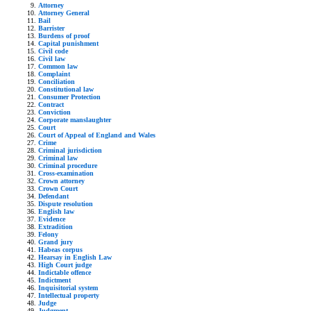
Attorney
Attorney General
Bail
Barrister
Burdens of proof
Capital punishment
Civil code
Civil law
Common law
Complaint
Conciliation
Constitutional law
Consumer Protection
Contract
Conviction
Corporate manslaughter
Court
Court of Appeal of England and Wales
Crime
Criminal jurisdiction
Criminal law
Criminal procedure
Cross-examination
Crown attorney
Crown Court
Defendant
Dispute resolution
English law
Evidence
Extradition
Felony
Grand jury
Habeas corpus
Hearsay in English Law
High Court judge
Indictable offence
Indictment
Inquisitorial system
Intellectual property
Judge
Judgment