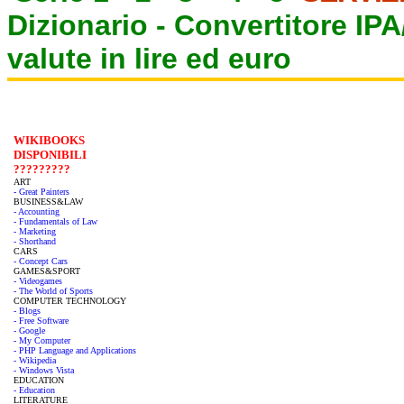
Dizionario -
Convertitore IP
valute in lire ed euro
WIKIBOOKS
DISPONIBILI
?????????
ART
- Great Painters
BUSINESS&LAW
- Accounting
- Fundamentals of Law
- Marketing
- Shorthand
CARS
- Concept Cars
GAMES&SPORT
- Videogames
- The World of Sports
COMPUTER TECHNOLOGY
- Blogs
- Free Software
- Google
- My Computer
- PHP Language and Applications
- Wikipedia
- Windows Vista
EDUCATION
- Education
LITERATURE