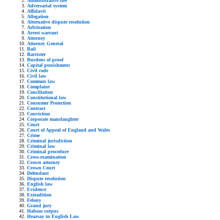
Administrative law
Adversarial system
Affidavit
Allegation
Alternative dispute resolution
Arbitration
Arrest warrant
Attorney
Attorney General
Bail
Barrister
Burdens of proof
Capital punishment
Civil code
Civil law
Common law
Complaint
Conciliation
Constitutional law
Consumer Protection
Contract
Conviction
Corporate manslaughter
Court
Court of Appeal of England and Wales
Crime
Criminal jurisdiction
Criminal law
Criminal procedure
Cross-examination
Crown attorney
Crown Court
Defendant
Dispute resolution
English law
Evidence
Extradition
Felony
Grand jury
Habeas corpus
Hearsay in English Law