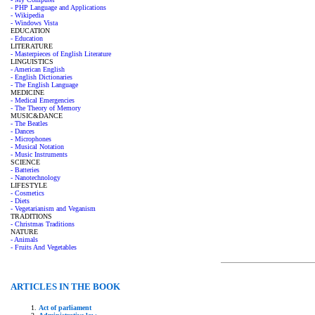
- PHP Language and Applications
- Wikipedia
- Windows Vista
EDUCATION
- Education
LITERATURE
- Masterpieces of English Literature
LINGUISTICS
- American English
- English Dictionaries
- The English Language
MEDICINE
- Medical Emergencies
- The Theory of Memory
MUSIC&DANCE
- The Beatles
- Dances
- Microphones
- Musical Notation
- Music Instruments
SCIENCE
- Batteries
- Nanotechnology
LIFESTYLE
- Cosmetics
- Diets
- Vegetarianism and Veganism
TRADITIONS
- Christmas Traditions
NATURE
- Animals
- Fruits And Vegetables
ARTICLES IN THE BOOK
Act of parliament