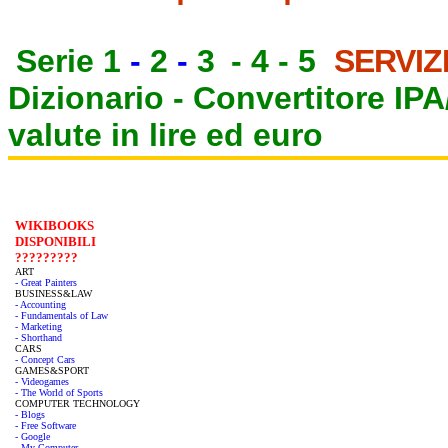
Serie 1
-
2
-
3
-
4
-
5
SERVIZ
Dizionario -
Convertitore IP
valute in lire ed euro
WIKIBOOKS
DISPONIBILI
?????????
ART
- Great Painters
BUSINESS&LAW
- Accounting
- Fundamentals of Law
- Marketing
- Shorthand
CARS
- Concept Cars
GAMES&SPORT
- Videogames
- The World of Sports
COMPUTER TECHNOLOGY
- Blogs
- Free Software
- Google
- My Computer