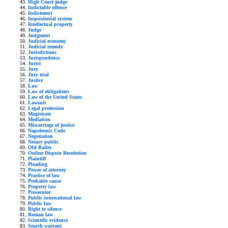
High Court judge
Indictable offence
Indictment
Inquisitorial system
Intellectual property
Judge
Judgment
Judicial economy
Judicial remedy
Jurisdictions
Jurisprudence
Jurist
Jury
Jury trial
Justice
Law
Law of obligations
Law of the United States
Lawsuit
Legal profession
Magistrate
Mediation
Miscarriage of justice
Napoleonic Code
Negotiation
Notary public
Old Bailey
Online Dispute Resolution
Plaintiff
Pleading
Power of attorney
Practice of law
Probable cause
Property law
Prosecutor
Public international law
Public law
Right to silence
Roman law
Scientific evidence
Search warrant