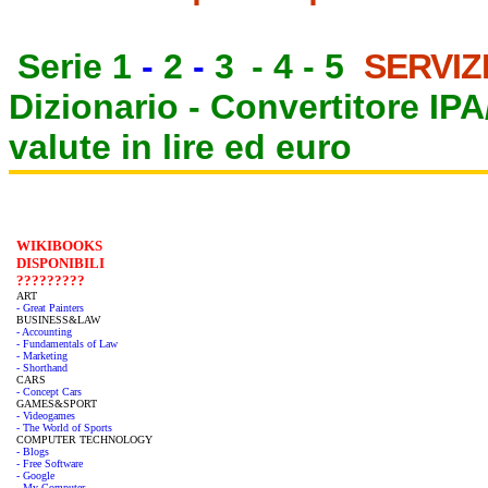
Serie 1
-
2
-
3
-
4
-
5
SERVIZ
Dizionario -
Convertitore IP
valute in lire ed euro
WIKIBOOKS
DISPONIBILI
?????????
ART
- Great Painters
BUSINESS&LAW
- Accounting
- Fundamentals of Law
- Marketing
- Shorthand
CARS
- Concept Cars
GAMES&SPORT
- Videogames
- The World of Sports
COMPUTER TECHNOLOGY
- Blogs
- Free Software
- Google
- My Computer