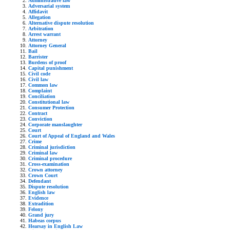
Administrative law
Adversarial system
Affidavit
Allegation
Alternative dispute resolution
Arbitration
Arrest warrant
Attorney
Attorney General
Bail
Barrister
Burdens of proof
Capital punishment
Civil code
Civil law
Common law
Complaint
Conciliation
Constitutional law
Consumer Protection
Contract
Conviction
Corporate manslaughter
Court
Court of Appeal of England and Wales
Crime
Criminal jurisdiction
Criminal law
Criminal procedure
Cross-examination
Crown attorney
Crown Court
Defendant
Dispute resolution
English law
Evidence
Extradition
Felony
Grand jury
Habeas corpus
Hearsay in English Law