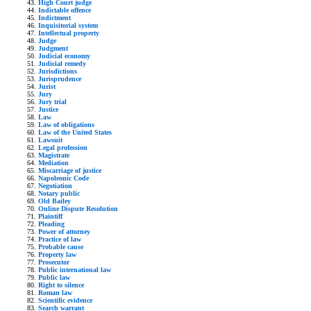
High Court judge
Indictable offence
Indictment
Inquisitorial system
Intellectual property
Judge
Judgment
Judicial economy
Judicial remedy
Jurisdictions
Jurisprudence
Jurist
Jury
Jury trial
Justice
Law
Law of obligations
Law of the United States
Lawsuit
Legal profession
Magistrate
Mediation
Miscarriage of justice
Napoleonic Code
Negotiation
Notary public
Old Bailey
Online Dispute Resolution
Plaintiff
Pleading
Power of attorney
Practice of law
Probable cause
Property law
Prosecutor
Public international law
Public law
Right to silence
Roman law
Scientific evidence
Search warrant