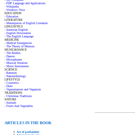
- PHP Language and Applications
- Wikipedia
- Windows Vista
EDUCATION
- Education
LITERATURE
- Masterpieces of English Literature
LINGUISTICS
- American English
- English Dictionaries
- The English Language
MEDICINE
- Medical Emergencies
- The Theory of Memory
MUSIC&DANCE
- The Beatles
- Dances
- Microphones
- Musical Notation
- Music Instruments
SCIENCE
- Batteries
- Nanotechnology
LIFESTYLE
- Cosmetics
- Diets
- Vegetarianism and Veganism
TRADITIONS
- Christmas Traditions
NATURE
- Animals
- Fruits And Vegetables
ARTICLES IN THE BOOK
Act of parliament