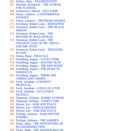
Shelley, Mary - FRANKENSTEIN
Sheridan, Richard B. - THE SCHOOL
FOR SCANDAL
Sienkiewicz, Henryk - QUO VADIS
Sterne, Laurence - A SENTIMENTAL
JOURNEY
Sterne, Laurence - TRISTRAM SHANDY
Stevenson, Robert Louis - KIDNAPPED
Stevenson, Robert Louis - THE BLACK
ARROW
Stevenson, Robert Louis - THE
MASTER OF BALLANTRAE
Stevenson, Robert Louis - THE
STRANGE CASE OF DR. JEKYLL
AND MR. HYDE
Stevenson, Robert Louis - TREASURE
ISLAND
Stoker, Bram - DRACULA
Strindberg, August - LUCKY PEHR
Strindberg, August - MASTER OLOF
Strindberg, August - THE RED ROOM
Strindberg, August - THE ROAD TO
DAMASCUS
Strindberg, August - THERE ARE
CRIMES AND CRIMES
Swift, Jonathan - A MODEST
PROPOSAL
Swift, Jonathan - A TALE OF A TUB
Swift, Jonathan - GULLIVER'S
TRAVELS
Thackeray, William - BARRY LYNDON
Thackeray, William - VANITY FAIR
Tolstoi, Lev - WAR AND PEACE
Tolstoy, Leo - ANNA KARENINA
Tolstoy, Leo - WAR AND PEACE
Trollope, Anthony - BARCHESTER
TOWERS
Trollope, Anthony - THE WARDEN
Twain, Mark - THE ADVENTURES OF
HUCKLEBERRY FINN
Twain, Mark - THE ADVENTURES OF