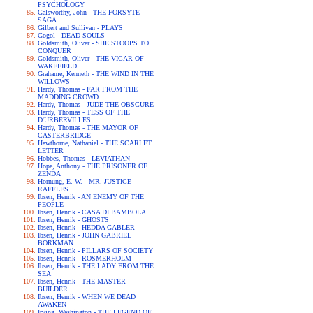
PSYCHOLOGY
Galsworthy, John - THE FORSYTE
SAGA
Gilbert and Sullivan - PLAYS
Gogol - DEAD SOULS
Goldsmith, Oliver - SHE STOOPS TO
CONQUER
Goldsmith, Oliver - THE VICAR OF
WAKEFIELD
Grahame, Kenneth - THE WIND IN THE
WILLOWS
Hardy, Thomas - FAR FROM THE
MADDING CROWD
Hardy, Thomas - JUDE THE OBSCURE
Hardy, Thomas - TESS OF THE
D'URBERVILLES
Hardy, Thomas - THE MAYOR OF
CASTERBRIDGE
Hawthorne, Nathaniel - THE SCARLET
LETTER
Hobbes, Thomas - LEVIATHAN
Hope, Anthony - THE PRISONER OF
ZENDA
Hornung, E. W. - MR. JUSTICE
RAFFLES
Ibsen, Henrik - AN ENEMY OF THE
PEOPLE
Ibsen, Henrik - CASA DI BAMBOLA
Ibsen, Henrik - GHOSTS
Ibsen, Henrik - HEDDA GABLER
Ibsen, Henrik - JOHN GABRIEL
BORKMAN
Ibsen, Henrik - PILLARS OF SOCIETY
Ibsen, Henrik - ROSMERHOLM
Ibsen, Henrik - THE LADY FROM THE
SEA
Ibsen, Henrik - THE MASTER
BUILDER
Ibsen, Henrik - WHEN WE DEAD
AWAKEN
Irving, Washington - THE LEGEND OF