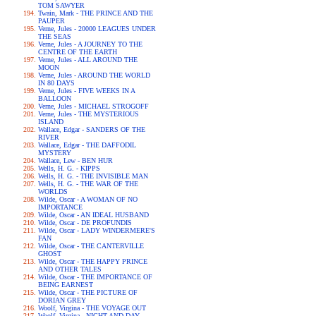
TOM SAWYER
Twain, Mark - THE PRINCE AND THE
PAUPER
Verne, Jules - 20000 LEAGUES UNDER
THE SEAS
Verne, Jules - A JOURNEY TO THE
CENTRE OF THE EARTH
Verne, Jules - ALL AROUND THE
MOON
Verne, Jules - AROUND THE WORLD
IN 80 DAYS
Verne, Jules - FIVE WEEKS IN A
BALLOON
Verne, Jules - MICHAEL STROGOFF
Verne, Jules - THE MYSTERIOUS
ISLAND
Wallace, Edgar - SANDERS OF THE
RIVER
Wallace, Edgar - THE DAFFODIL
MYSTERY
Wallace, Lew - BEN HUR
Wells, H. G. - KIPPS
Wells, H. G. - THE INVISIBLE MAN
Wells, H. G. - THE WAR OF THE
WORLDS
Wilde, Oscar - A WOMAN OF NO
IMPORTANCE
Wilde, Oscar - AN IDEAL HUSBAND
Wilde, Oscar - DE PROFUNDIS
Wilde, Oscar - LADY WINDERMERE'S
FAN
Wilde, Oscar - THE CANTERVILLE
GHOST
Wilde, Oscar - THE HAPPY PRINCE
AND OTHER TALES
Wilde, Oscar - THE IMPORTANCE OF
BEING EARNEST
Wilde, Oscar - THE PICTURE OF
DORIAN GREY
Woolf, Virgina - THE VOYAGE OUT
Woolf, Virgina - NIGHT AND DAY