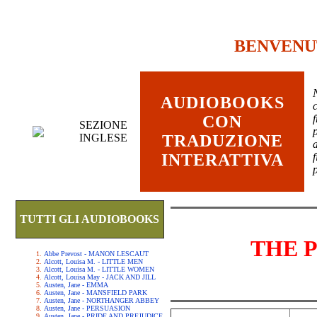
BENVENU
AUDIOBOOKS
c
CON
SEZIONE
INGLESE
TRADUZIONE
INTERATTIVA
TUTTI GLI AUDIOBOOKS
THE 
Abbe Prevost - MANON LESCAUT
Alcott, Louisa M. - LITTLE MEN
Alcott, Louisa M. - LITTLE WOMEN
Alcott, Louisa May - JACK AND JILL
Austen, Jane - EMMA
Austen, Jane - MANSFIELD PARK
Austen, Jane - NORTHANGER ABBEY
Austen, Jane - PERSUASION
Austen, Jane - PRIDE AND PREJUDICE