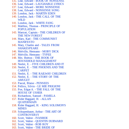
Lear, Edward - BOOK OF NONSENSE
Lear, Edward - LAUGHABLE LYRICS
Lear, Edward - MORE NONSENSE
Lear, Edward - NONSENSE SONG
London, Jack - MARTIN EDEN
London, Jack - THE CALL OF THE
WILD
London, Jack - WHITE FANG
Malthus, Thomas - PRINCIPLE OF
POPULATION
Marryat, Captain - THE CHILDREN OF
THE NEW FOREST
Marx, Karl - THE COMMUNIST
MANIFESTO
Mary, Charles and - TALES FROM
SHAKESPEARE
Melville, Hermann - MOBY DICK
Melville, Hermann - TYPEE
Mrs. Beeton - THE BOOK OF
HOUSEHOLD MANAGEMENT
Nesbit, E. - FIVE CHILDREN AND IT
Nesbit, E. - THE PHOENIX AND THE
CARPET
Nesbit, E. - THE RAILWAY CHILDREN
Nesbit, E. - THE STORY OF THE
AMULET
Pascal, Blaise - PENSEES
Pellico, Silvio - LE MIE PRIGIONI
Poe, Edgar A. - THE FALL OF THE
HOUSE OF USHER
Richardson, Samuel - PAMELA
Rider Haggard, H. - ALLAN
QUATERMAIN
Rider Haggard, H. - KING SOLOMON'S
MINES
Schopenhauer, Arthur - THE ART OF
CONTROVERSY
Scott, Walter - IVANHOE
Scott, Walter - QUENTIN DURWARD
Scott, Walter - ROB ROY
Scott, Walter - THE BRIDE OF