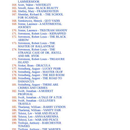
LAMMERMOOR
Scott, Walter - WAVERLEY
Sewell, Anna - BLACK BEAUTY
Shelley, Mary - FRANKENSTEIN
Sheridan, Richard B. - THE SCHOOL
FOR SCANDAL
Sienkiewicz, Henryk - QUO VADIS
Sterne, Laurence - A SENTIMENTAL
JOURNEY
Sterne, Laurence - TRISTRAM SHANDY
Stevenson, Robert Louis - KIDNAPPED
Stevenson, Robert Louis - THE BLACK
ARROW
Stevenson, Robert Louis - THE
MASTER OF BALLANTRAE
Stevenson, Robert Louis - THE
STRANGE CASE OF DR. JEKYLL
AND MR. HYDE
Stevenson, Robert Louis - TREASURE
ISLAND
Stoker, Bram - DRACULA
Strindberg, August - LUCKY PEHR
Strindberg, August - MASTER OLOF
Strindberg, August - THE RED ROOM
Strindberg, August - THE ROAD TO
DAMASCUS
Strindberg, August - THERE ARE
CRIMES AND CRIMES
Swift, Jonathan - A MODEST
PROPOSAL
Swift, Jonathan - A TALE OF A TUB
Swift, Jonathan - GULLIVER'S
TRAVELS
Thackeray, William - BARRY LYNDON
Thackeray, William - VANITY FAIR
Tolstoi, Lev - WAR AND PEACE
Tolstoy, Leo - ANNA KARENINA
Tolstoy, Leo - WAR AND PEACE
Trollope, Anthony - BARCHESTER
TOWERS
Trollope, Anthony - THE WARDEN