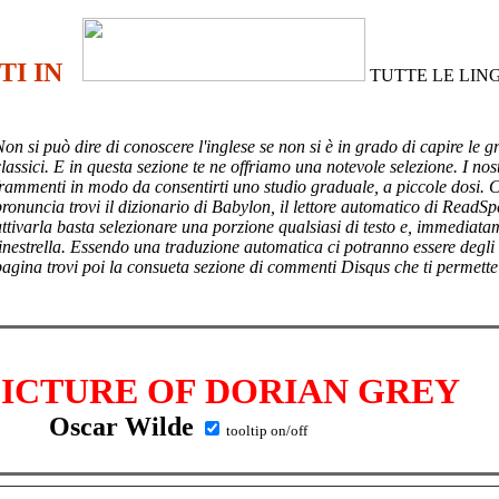
TI IN
TUTTE LE LIN
Non si può dire di conoscere l'inglese se non si è in grado di capire le g
lassici. E in questa sezione te ne offriamo una notevole selezione. I nost
frammenti in modo da consentirti uno studio graduale, a piccole dosi. 
pronuncia trovi il dizionario di Babylon, il lettore automatico di ReadSp
attivarla basta selezionare una porzione qualsiasi di testo e, immediata
finestrella. Essendo una traduzione automatica ci potranno essere degli
pagina trovi poi
la consueta sezione di commenti Disqus che ti permette
PICTURE OF DORIAN GREY
Oscar Wilde
tooltip on/off