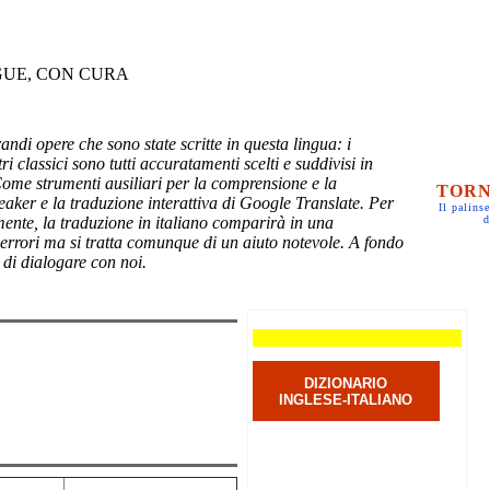
GUE, CON CURA
randi opere che sono state scritte in questa lingua: i
ri classici sono tutti accuratamenti scelti e suddivisi in
Come strumenti ausiliari per la comprensione e la
TORN
eaker e la traduzione interattiva di Google Translate. Per
Il palinse
mente, la traduzione in italiano comparirà in una
d
 errori ma si tratta comunque di un aiuto notevole. A fondo
 di dialogare con noi.
DIZIONARIO
INGLESE-ITALIANO