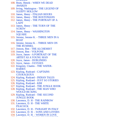
Ibsen, Henrik - WHEN WE DEAD
AWAKEN
Irving, Washington - THE LEGEND OF
SLEEPY HOLLOW
James, Henry - ITALIAN HOURS
James, Henry - THE BOSTONIANS
James, Henry - THE PORTRAIT OF A
LADY
James, Henry - THE TURN OF THE
SCREW
James, Henry - WASHINGTON
SQUARE
Jerome, Jerome K. - THREE MEN IN A
BOAT
Jerome, Jerome K. - THREE MEN ON
THE BUMMEL
Jonson, Ben - THE ALCHEMIST
Jonson, Ben - VOLPONE
Joyce, James - A PORTRAIT OF THE
ARTIST AS A YOUNG MAN
Joyce, James - DUBLINERS
Joyce, James - ULYSSES
Kingsley, Charles - THE WATER-
BABIES
Kipling, Rudyard - CAPTAINS
COURAGEOUS
Kipling, Rudyard - INDIAN TALES
Kipling, Rudyard - JUST SO STORIES
Kipling, Rudyard - KIM
Kipling, Rudyard - THE JUNGLE BOOK
Kipling, Rudyard - THE MAN WHO
WOULD BE KING
Kipling, Rudyard - THE SECOND
JUNGLE BOOK
Lawrence, D. H - THE RAINBOW
Lawrence, D. H - THE WHITE
PEACOCK
Lawrence, D. H - TWILIGHT IN ITALY
Lawrence, D. H. - SONS AND LOVERS
Lawrence, D. H. - WOMEN IN LOVE