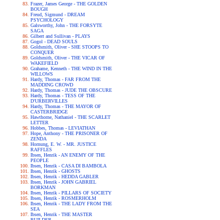
Frazer, James George - THE GOLDEN
BOUGH
Freud, Sigmund - DREAM
PSYCHOLOGY
Galsworthy, John - THE FORSYTE
SAGA
Gilbert and Sullivan - PLAYS
Gogol - DEAD SOULS
Goldsmith, Oliver - SHE STOOPS TO
CONQUER
Goldsmith, Oliver - THE VICAR OF
WAKEFIELD
Grahame, Kenneth - THE WIND IN THE
WILLOWS
Hardy, Thomas - FAR FROM THE
MADDING CROWD
Hardy, Thomas - JUDE THE OBSCURE
Hardy, Thomas - TESS OF THE
D'URBERVILLES
Hardy, Thomas - THE MAYOR OF
CASTERBRIDGE
Hawthorne, Nathaniel - THE SCARLET
LETTER
Hobbes, Thomas - LEVIATHAN
Hope, Anthony - THE PRISONER OF
ZENDA
Hornung, E. W. - MR. JUSTICE
RAFFLES
Ibsen, Henrik - AN ENEMY OF THE
PEOPLE
Ibsen, Henrik - CASA DI BAMBOLA
Ibsen, Henrik - GHOSTS
Ibsen, Henrik - HEDDA GABLER
Ibsen, Henrik - JOHN GABRIEL
BORKMAN
Ibsen, Henrik - PILLARS OF SOCIETY
Ibsen, Henrik - ROSMERHOLM
Ibsen, Henrik - THE LADY FROM THE
SEA
Ibsen, Henrik - THE MASTER
BUILDER