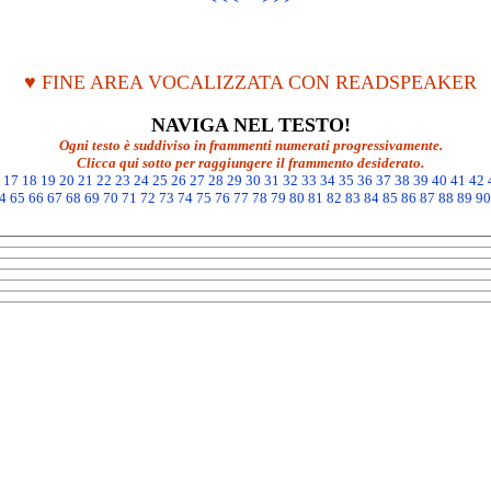
♥ FINE AREA VOCALIZZATA CON READSPEAKER
NAVIGA NEL TESTO!
Ogni testo è suddiviso in frammenti numerati progressivamente.
Clicca qui sotto per raggiungere il frammento desiderato.
17
18
19
20
21
22
23
24
25
26
27
28
29
30
31
32
33
34
35
36
37
38
39
40
41
42
4
65
66
67
68
69
70
71
72
73
74
75
76
77
78
79
80
81
82
83
84
85
86
87
88
89
90