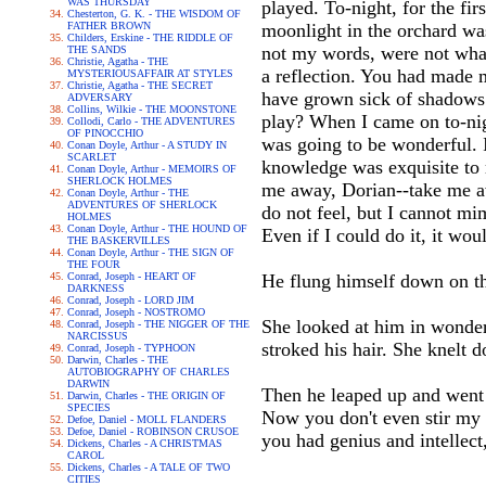
WAS THURSDAY
played. To-night, for the fi
Chesterton, G. K. - THE WISDOM OF
FATHER BROWN
moonlight in the orchard was
Childers, Erskine - THE RIDDLE OF
not my words, were not what
THE SANDS
Christie, Agatha - THE
a reflection. You had made 
MYSTERIOUSAFFAIR AT STYLES
Christie, Agatha - THE SECRET
have grown sick of shadows. 
ADVERSARY
Collins, Wilkie - THE MOONSTONE
play? When I came on to-nig
Collodi, Carlo - THE ADVENTURES
OF PINOCCHIO
was going to be wonderful. 
Conan Doyle, Arthur - A STUDY IN
SCARLET
knowledge was exquisite to 
Conan Doyle, Arthur - MEMOIRS OF
SHERLOCK HOLMES
me away, Dorian--take me aw
Conan Doyle, Arthur - THE
ADVENTURES OF SHERLOCK
do not feel, but I cannot mi
HOLMES
Conan Doyle, Arthur - THE HOUND OF
Even if I could do it, it wo
THE BASKERVILLES
Conan Doyle, Arthur - THE SIGN OF
THE FOUR
Conrad, Joseph - HEART OF
He flung himself down on th
DARKNESS
Conrad, Joseph - LORD JIM
Conrad, Joseph - NOSTROMO
She looked at him in wonder
Conrad, Joseph - THE NIGGER OF THE
NARCISSUS
stroked his hair. She knelt
Conrad, Joseph - TYPHOON
Darwin, Charles - THE
AUTOBIOGRAPHY OF CHARLES
DARWIN
Then he leaped up and went t
Darwin, Charles - THE ORIGIN OF
SPECIES
Now you don't even stir my 
Defoe, Daniel - MOLL FLANDERS
Defoe, Daniel - ROBINSON CRUSOE
you had genius and intellect
Dickens, Charles - A CHRISTMAS
CAROL
Dickens, Charles - A TALE OF TWO
CITIES