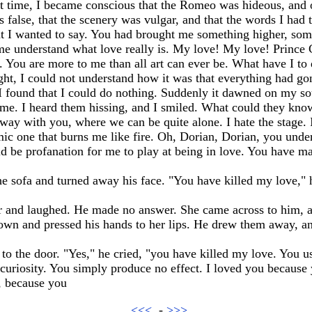
rst time, I became conscious that the Romeo was hideous, and o
 false, that the scenery was vulgar, and that the words I had
 I wanted to say. You had brought me something higher, somet
me understand what love really is. My love! My love! Prince C
You are more to me than all art can ever be. What have I to 
ht, I could not understand how it was that everything had gon
I found that I could do nothing. Suddenly it dawned on my sou
me. I heard them hissing, and I smiled. What could they kno
ay with you, where we can be quite alone. I hate the stage. I
mic one that burns me like fire. Oh, Dorian, Dorian, you unde
uld be profanation for me to play at being in love. You have m
e sofa and turned away his face. "You have killed my love," 
 and laughed. He made no answer. She came across to him, and
 down and pressed his hands to her lips. He drew them away, a
o the door. "Yes," he cried, "you have killed my love. You us
curiosity. You simply produce no effect. I loved you because
, because you
<<<
-
>>>