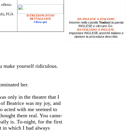
 effetto
afi), FGA
ISTRUZIONI D'USO
DETTAGLIATE
DA INGLESE A ITALIANO
Clicca qui
Inserire
nella casella
Traduci
la parola
INGLESE e cliccare
Go
.
DA ITALIANO A INGLESE
Impostare
INGLESE
anziché
italiano
e
ripetere la procedura descritta.
u make yourself ridiculous.
dominated her.
as only in the theatre that I
y of Beatrice was my joy, and
ho acted with me seemed to
thought them real. You came-
ly is. To-night, for the first
nt in which I had always