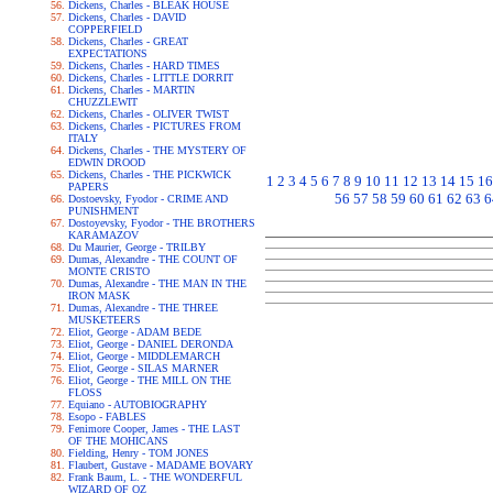
Dickens, Charles - BLEAK HOUSE
Dickens, Charles - DAVID
COPPERFIELD
Dickens, Charles - GREAT
EXPECTATIONS
Dickens, Charles - HARD TIMES
Dickens, Charles - LITTLE DORRIT
Dickens, Charles - MARTIN
CHUZZLEWIT
Dickens, Charles - OLIVER TWIST
Dickens, Charles - PICTURES FROM
ITALY
Dickens, Charles - THE MYSTERY OF
EDWIN DROOD
Dickens, Charles - THE PICKWICK
1
2
3
4
5
6
7
8
9
10
11
12
13
14
15
16
PAPERS
56
57
58
59
60
61
62
63
6
Dostoevsky, Fyodor - CRIME AND
PUNISHMENT
Dostoyevsky, Fyodor - THE BROTHERS
KARAMAZOV
Du Maurier, George - TRILBY
Dumas, Alexandre - THE COUNT OF
MONTE CRISTO
Dumas, Alexandre - THE MAN IN THE
IRON MASK
Dumas, Alexandre - THE THREE
MUSKETEERS
Eliot, George - ADAM BEDE
Eliot, George - DANIEL DERONDA
Eliot, George - MIDDLEMARCH
Eliot, George - SILAS MARNER
Eliot, George - THE MILL ON THE
FLOSS
Equiano - AUTOBIOGRAPHY
Esopo - FABLES
Fenimore Cooper, James - THE LAST
OF THE MOHICANS
Fielding, Henry - TOM JONES
Flaubert, Gustave - MADAME BOVARY
Frank Baum, L. - THE WONDERFUL
WIZARD OF OZ