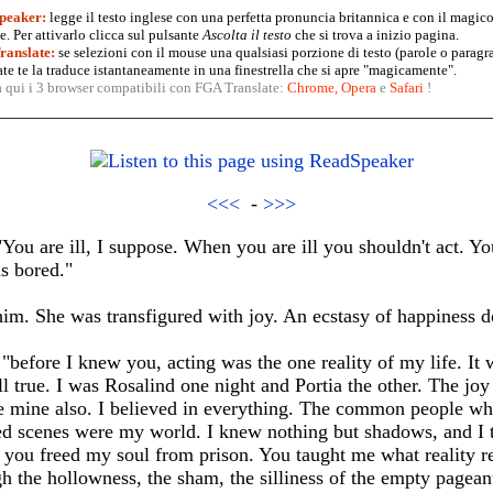
peaker:
legge il testo inglese con una perfetta pronuncia britannica e con il magico
. Per attivarlo clicca sul pulsante
Ascolta il testo
che si trova a inizio pagina.
anslate:
se selezioni con il mouse una qualsiasi porzione di testo (parole o paragr
te te la traduce istantaneamente in una finestrella che si apre "magicamente".
a qui i 3 browser compatibili con FGA Translate:
Chrome
,
Opera
e
Safari
!
<<<
-
>>>
You are ill, I suppose. When you are ill you shouldn't act. Yo
s bored."
him. She was transfigured with joy. An ecstasy of happiness 
"before I knew you, acting was the one reality of my life. It w
all true. I was Rosalind one night and Portia the other. The jo
e mine also. I believed in everything. The common people w
ed scenes were my world. I knew nothing but shadows, and I 
 you freed my soul from prison. You taught me what reality real
gh the hollowness, the sham, the silliness of the empty pagea