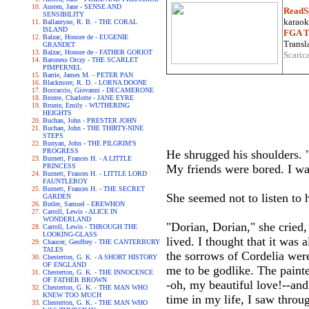
Austen, Jane - SENSE AND
ReadS
SENSIBILITY
karaoke
Ballantyne, R. B. - THE CORAL
ISLAND
FGA Tr
Balzac, Honore de - EUGENIE
Transla
GRANDET
Balzac, Honore de - FATHER GORIOT
Scaric
Baroness Orczy - THE SCARLET
PIMPERNEL
Barrie, James M. - PETER PAN
Blackmore, R. D. - LORNA DOONE
Boccaccio, Giovanni - DECAMERONE
Bronte, Charlotte - JANE EYRE
Bronte, Emily - WUTHERING
HEIGHTS
Buchan, John - PRESTER JOHN
Buchan, John - THE THIRTY-NINE
STEPS
Bunyan, John - THE PILGRIM'S
PROGRESS
He shrugged his shoulders. "
Burnett, Frances H. - A LITTLE
PRINCESS
My friends were bored. I wa
Burnett, Frances H. - LITTLE LORD
FAUNTLEROY
Burnett, Frances H. - THE SECRET
She seemed not to listen to 
GARDEN
Butler, Samuel - EREWHON
Carroll, Lewis - ALICE IN
WONDERLAND
"Dorian, Dorian," she cried, 
Carroll, Lewis - THROUGH THE
LOOKING-GLASS
lived. I thought that it was 
Chaucer, Geoffrey - THE CANTERBURY
TALES
the sorrows of Cordelia wer
Chesterton, G. K. - A SHORT HISTORY
OF ENGLAND
me to be godlike. The paint
Chesterton, G. K. - THE INNOCENCE
OF FATHER BROWN
-oh, my beautiful love!--and
Chesterton, G. K. - THE MAN WHO
KNEW TOO MUCH
time in my life, I saw throu
Chesterton, G. K. - THE MAN WHO