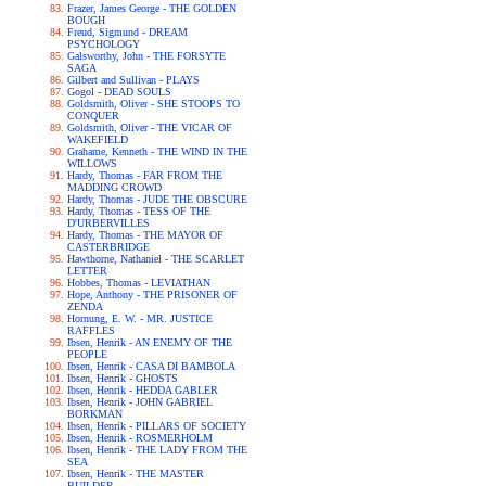
Frazer, James George - THE GOLDEN
BOUGH
Freud, Sigmund - DREAM
PSYCHOLOGY
Galsworthy, John - THE FORSYTE
SAGA
Gilbert and Sullivan - PLAYS
Gogol - DEAD SOULS
Goldsmith, Oliver - SHE STOOPS TO
CONQUER
Goldsmith, Oliver - THE VICAR OF
WAKEFIELD
Grahame, Kenneth - THE WIND IN THE
WILLOWS
Hardy, Thomas - FAR FROM THE
MADDING CROWD
Hardy, Thomas - JUDE THE OBSCURE
Hardy, Thomas - TESS OF THE
D'URBERVILLES
Hardy, Thomas - THE MAYOR OF
CASTERBRIDGE
Hawthorne, Nathaniel - THE SCARLET
LETTER
Hobbes, Thomas - LEVIATHAN
Hope, Anthony - THE PRISONER OF
ZENDA
Hornung, E. W. - MR. JUSTICE
RAFFLES
Ibsen, Henrik - AN ENEMY OF THE
PEOPLE
Ibsen, Henrik - CASA DI BAMBOLA
Ibsen, Henrik - GHOSTS
Ibsen, Henrik - HEDDA GABLER
Ibsen, Henrik - JOHN GABRIEL
BORKMAN
Ibsen, Henrik - PILLARS OF SOCIETY
Ibsen, Henrik - ROSMERHOLM
Ibsen, Henrik - THE LADY FROM THE
SEA
Ibsen, Henrik - THE MASTER
BUILDER