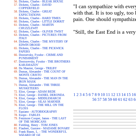
Dickens, Charles - BLEAK HOUSE
Dickens, Charles - DAVID
"I can sympathize with every
COPPERFIELD
Dickens, Charles - GREAT
with that. It is too ugly, to
EXPECTATIONS
pain. One should sympathize w
Dickens, Charles - HARD TIMES
Dickens, Charles - LITTLE DORRIT
Dickens, Charles - MARTIN
CHUZZLEWIT
"Still, the East End is a v
Dickens, Charles - OLIVER TWIST
Dickens, Charles - PICTURES FROM
ITALY
Dickens, Charles - THE MYSTERY OF
EDWIN DROOD
Dickens, Charles - THE PICKWICK
PAPERS
Dostoevsky, Fyodor - CRIME AND
PUNISHMENT
Dostoyevsky, Fyodor - THE BROTHERS
KARAMAZOV
Du Maurier, George - TRILBY
Dumas, Alexandre - THE COUNT OF
MONTE CRISTO
Dumas, Alexandre - THE MAN IN THE
IRON MASK
Dumas, Alexandre - THE THREE
MUSKETEERS
Eliot, George - ADAM BEDE
1
2
3
4
5
6
7
8
9
10
11
12
13
14
15
16
Eliot, George - DANIEL DERONDA
Eliot, George - MIDDLEMARCH
56
57
58
59
60
61
62
63
6
Eliot, George - SILAS MARNER
Eliot, George - THE MILL ON THE
FLOSS
Equiano - AUTOBIOGRAPHY
Esopo - FABLES
Fenimore Cooper, James - THE LAST
OF THE MOHICANS
Fielding, Henry - TOM JONES
Flaubert, Gustave - MADAME BOVARY
Frank Baum, L. - THE WONDERFUL
WIZARD OF OZ