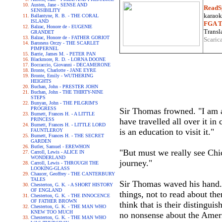
Austen, Jane - SENSE AND
ReadS
SENSIBILITY
karaoke
Ballantyne, R. B. - THE CORAL
ISLAND
FGA Tr
Balzac, Honore de - EUGENIE
Transla
GRANDET
Balzac, Honore de - FATHER GORIOT
Scaric
Baroness Orczy - THE SCARLET
PIMPERNEL
Barrie, James M. - PETER PAN
Blackmore, R. D. - LORNA DOONE
Boccaccio, Giovanni - DECAMERONE
Bronte, Charlotte - JANE EYRE
Bronte, Emily - WUTHERING
HEIGHTS
Buchan, John - PRESTER JOHN
Buchan, John - THE THIRTY-NINE
STEPS
Bunyan, John - THE PILGRIM'S
PROGRESS
Sir Thomas frowned. "I am af
Burnett, Frances H. - A LITTLE
PRINCESS
have travelled all over it in
Burnett, Frances H. - LITTLE LORD
is an education to visit it."
FAUNTLEROY
Burnett, Frances H. - THE SECRET
GARDEN
Butler, Samuel - EREWHON
"But must we really see Chic
Carroll, Lewis - ALICE IN
WONDERLAND
journey."
Carroll, Lewis - THROUGH THE
LOOKING-GLASS
Chaucer, Geoffrey - THE CANTERBURY
TALES
Sir Thomas waved his hand. 
Chesterton, G. K. - A SHORT HISTORY
OF ENGLAND
things, not to read about th
Chesterton, G. K. - THE INNOCENCE
OF FATHER BROWN
think that is their distingui
Chesterton, G. K. - THE MAN WHO
KNEW TOO MUCH
no nonsense about the Amer
Chesterton, G. K. - THE MAN WHO