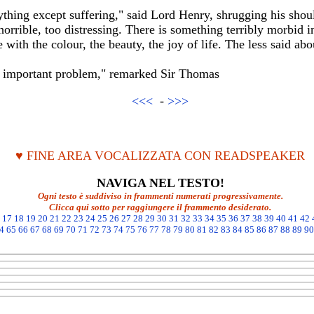
thing except suffering," said Lord Henry, shrugging his shou
o horrible, too distressing. There is something terribly morbi
ith the colour, the beauty, the joy of life. The less said about
ery important problem," remarked Sir Thomas
<<<
-
>>>
♥ FINE AREA VOCALIZZATA CON READSPEAKER
NAVIGA NEL TESTO!
Ogni testo è suddiviso in frammenti numerati progressivamente.
Clicca qui sotto per raggiungere il frammento desiderato.
17
18
19
20
21
22
23
24
25
26
27
28
29
30
31
32
33
34
35
36
37
38
39
40
41
42
4
65
66
67
68
69
70
71
72
73
74
75
76
77
78
79
80
81
82
83
84
85
86
87
88
89
90