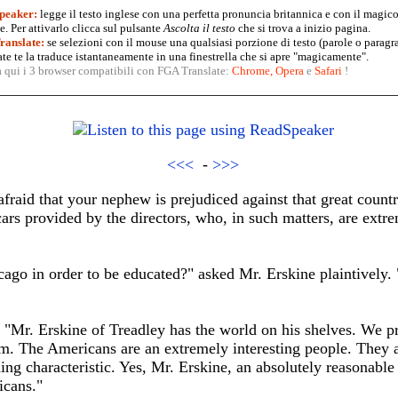
peaker:
legge il testo inglese con una perfetta pronuncia britannica e con il magico
. Per attivarlo clicca sul pulsante
Ascolta il testo
che si trova a inizio pagina.
anslate:
se selezioni con il mouse una qualsiasi porzione di testo (parole o paragr
te te la traduce istantaneamente in una finestrella che si apre "magicamente".
a qui i 3 browser compatibili con FGA Translate:
Chrome
,
Opera
e
Safari
!
<<<
-
>>>
raid that your nephew is prejudiced against that great countr
 cars provided by the directors, who, in such matters, are extrem
ago in order to be educated?" asked Mr. Erskine plaintively. "
"Mr. Erskine of Treadley has the world on his shelves. We pra
em. The Americans are an extremely interesting people. They a
shing characteristic. Yes, Mr. Erskine, an absolutely reasonable
icans."