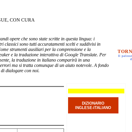
GUE, CON CURA
randi opere che sono state scritte in questa lingua: i
ri classici sono tutti accuratamenti scelti e suddivisi in
Come strumenti ausiliari per la comprensione e la
TORN
eaker e la traduzione interattiva di Google Translate. Per
Il palinse
mente, la traduzione in italiano comparirà in una
d
 errori ma si tratta comunque di un aiuto notevole. A fondo
 di dialogare con noi.
DIZIONARIO
INGLESE-ITALIANO