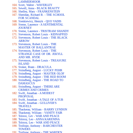
LAMMERMOOR
Scott, Walter - WAVERLEY
Sewell, Anna - BLACK BEAUTY
Shelley, Mary - FRANKENSTEIN
Sheridan, Richard B. - THE SCHOOL
FOR SCANDAL
Sienkiewicz, Henryk - QUO VADIS
Sterne, Laurence - A SENTIMENTAL
JOURNEY
Sterne, Laurence - TRISTRAM SHANDY
Stevenson, Robert Louis - KIDNAPPED
Stevenson, Robert Louis - THE BLACK
ARROW
Stevenson, Robert Louis - THE
MASTER OF BALLANTRAE
Stevenson, Robert Louis - THE
STRANGE CASE OF DR. JEKYLL
AND MR. HYDE
Stevenson, Robert Louis - TREASURE
ISLAND
Stoker, Bram - DRACULA
Strindberg, August - LUCKY PEHR
Strindberg, August - MASTER OLOF
Strindberg, August - THE RED ROOM
Strindberg, August - THE ROAD TO
DAMASCUS
Strindberg, August - THERE ARE
CRIMES AND CRIMES
Swift, Jonathan - A MODEST
PROPOSAL
Swift, Jonathan - A TALE OF A TUB
Swift, Jonathan - GULLIVER'S
TRAVELS
Thackeray, William - BARRY LYNDON
Thackeray, William - VANITY FAIR
Tolstoi, Lev - WAR AND PEACE
Tolstoy, Leo - ANNA KARENINA
Tolstoy, Leo - WAR AND PEACE
Trollope, Anthony - BARCHESTER
TOWERS
Trollope, Anthony - THE WARDEN