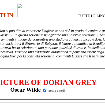
TI IN
TUTTE LE LIN
Non si può dire di conoscere l'inglese se non si è in grado di capire le g
lassici. E in questa sezione te ne offriamo una notevole selezione. I nost
frammenti in modo da consentirti uno studio graduale, a piccole dosi. 
pronuncia trovi il dizionario di Babylon, il lettore automatico di ReadSp
attivarla basta selezionare una porzione qualsiasi di testo e, immediata
finestrella. Essendo una traduzione automatica ci potranno essere degli
pagina trovi poi
la consueta sezione di commenti Disqus che ti permette
PICTURE OF DORIAN GREY
Oscar Wilde
tooltip on/off