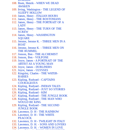
Ibsen, Henrik - WHEN WE DEAD
AWAKEN
Irving, Washington - THE LEGEND OF
SLEEPY HOLLOW
James, Henry - ITALIAN HOURS
James, Henry - THE BOSTONIANS
James, Henry - THE PORTRAIT OF A
LADY
James, Henry - THE TURN OF THE
SCREW
James, Henry - WASHINGTON
SQUARE
Jerome, Jerome K. - THREE MEN IN A
BOAT
Jerome, Jerome K. - THREE MEN ON
THE BUMMEL
Jonson, Ben - THE ALCHEMIST
Jonson, Ben - VOLPONE
Joyce, James - A PORTRAIT OF THE
ARTIST AS A YOUNG MAN
Joyce, James - DUBLINERS
Joyce, James - ULYSSES
Kingsley, Charles - THE WATER-
BABIES
Kipling, Rudyard - CAPTAINS
COURAGEOUS
Kipling, Rudyard - INDIAN TALES
Kipling, Rudyard - JUST SO STORIES
Kipling, Rudyard - KIM
Kipling, Rudyard - THE JUNGLE BOOK
Kipling, Rudyard - THE MAN WHO
WOULD BE KING
Kipling, Rudyard - THE SECOND
JUNGLE BOOK
Lawrence, D. H - THE RAINBOW
Lawrence, D. H - THE WHITE
PEACOCK
Lawrence, D. H - TWILIGHT IN ITALY
Lawrence, D. H. - SONS AND LOVERS
Lawrence, D. H. - WOMEN IN LOVE