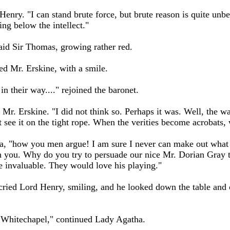
enry. "I can stand brute force, but brute reason is quite unb
ting below the intellect."
aid Sir Thomas, growing rather red.
d Mr. Erskine, with a smile.
in their way...." rejoined the baronet.
Mr. Erskine. "I did not think so. Perhaps it was. Well, the w
st see it on the tight rope. When the verities become acrobats
, "how you men argue! I am sure I never can make out what 
h you. Why do you try to persuade our nice Mr. Dorian Gray t
e invaluable. They would love his playing."
 cried Lord Henry, smiling, and he looked down the table and 
 Whitechapel," continued Lady Agatha.