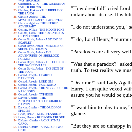
WAS THURSDAY
Chesterton, G. K. - THE WISDOM OF
FATHER BROWN
"How dreadful!" cried Lord H
Childers, Erskine - THE RIDDLE OF
unfair about its use. It is hit
THE SANDS
Christie, Agatha - THE
MYSTERIOUSAFFAIR AT STYLES
Christie, Agatha - THE SECRET
"I do not understand you," s
ADVERSARY
Collins, Wilkie - THE MOONSTONE
Collodi, Carlo - THE ADVENTURES
OF PINOCCHIO
"I do, Lord Henry," murmure
Conan Doyle, Arthur - A STUDY IN
SCARLET
Conan Doyle, Arthur - MEMOIRS OF
SHERLOCK HOLMES
"Paradoxes are all very well 
Conan Doyle, Arthur - THE
ADVENTURES OF SHERLOCK
HOLMES
Conan Doyle, Arthur - THE HOUND OF
"Was that a paradox?" asked 
THE BASKERVILLES
Conan Doyle, Arthur - THE SIGN OF
truth. To test reality we mu
THE FOUR
Conrad, Joseph - HEART OF
DARKNESS
"Dear me!" said Lady Agatha
Conrad, Joseph - LORD JIM
Conrad, Joseph - NOSTROMO
Harry, I am quite vexed wit
Conrad, Joseph - THE NIGGER OF THE
NARCISSUS
assure you he would be quit
Conrad, Joseph - TYPHOON
Darwin, Charles - THE
AUTOBIOGRAPHY OF CHARLES
DARWIN
"I want him to play to me,"
Darwin, Charles - THE ORIGIN OF
SPECIES
glance.
Defoe, Daniel - MOLL FLANDERS
Defoe, Daniel - ROBINSON CRUSOE
Dickens, Charles - A CHRISTMAS
CAROL
"But they are so unhappy in
Dickens, Charles - A TALE OF TWO
CITIES