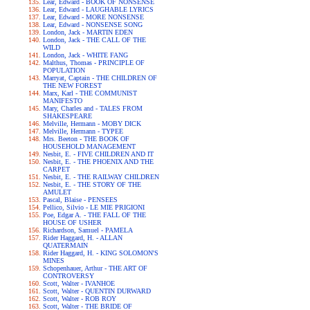
Lear, Edward - BOOK OF NONSENSE
Lear, Edward - LAUGHABLE LYRICS
Lear, Edward - MORE NONSENSE
Lear, Edward - NONSENSE SONG
London, Jack - MARTIN EDEN
London, Jack - THE CALL OF THE
WILD
London, Jack - WHITE FANG
Malthus, Thomas - PRINCIPLE OF
POPULATION
Marryat, Captain - THE CHILDREN OF
THE NEW FOREST
Marx, Karl - THE COMMUNIST
MANIFESTO
Mary, Charles and - TALES FROM
SHAKESPEARE
Melville, Hermann - MOBY DICK
Melville, Hermann - TYPEE
Mrs. Beeton - THE BOOK OF
HOUSEHOLD MANAGEMENT
Nesbit, E. - FIVE CHILDREN AND IT
Nesbit, E. - THE PHOENIX AND THE
CARPET
Nesbit, E. - THE RAILWAY CHILDREN
Nesbit, E. - THE STORY OF THE
AMULET
Pascal, Blaise - PENSEES
Pellico, Silvio - LE MIE PRIGIONI
Poe, Edgar A. - THE FALL OF THE
HOUSE OF USHER
Richardson, Samuel - PAMELA
Rider Haggard, H. - ALLAN
QUATERMAIN
Rider Haggard, H. - KING SOLOMON'S
MINES
Schopenhauer, Arthur - THE ART OF
CONTROVERSY
Scott, Walter - IVANHOE
Scott, Walter - QUENTIN DURWARD
Scott, Walter - ROB ROY
Scott, Walter - THE BRIDE OF