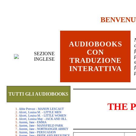
BENVENU
AUDIOBOOKS
c
CON
SEZIONE
INGLESE
TRADUZIONE
INTERATTIVA
TUTTI GLI AUDIOBOOKS
THE 
Abbe Prevost - MANON LESCAUT
Alcott, Louisa M. - LITTLE MEN
Alcott, Louisa M. - LITTLE WOMEN
Alcott, Louisa May - JACK AND JILL
Austen, Jane - EMMA
Austen, Jane - MANSFIELD PARK
Austen, Jane - NORTHANGER ABBEY
Austen, Jane - PERSUASION
Austen, Jane - PRIDE AND PREJUDICE