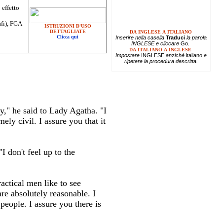
 effetto
afi), FGA
ISTRUZIONI D'USO
DETTAGLIATE
DA INGLESE A ITALIANO
Clicca qui
Inserire
nella casella
Traduci
la parola
INGLESE e cliccare
Go
.
DA ITALIANO A INGLESE
Impostare
INGLESE
anziché
italiano
e
ripetere la procedura descritta.
y," he said to Lady Agatha. "I
ely civil. I assure you that it
I don't feel up to the
ctical men like to see
re absolutely reasonable. I
 people. I assure you there is