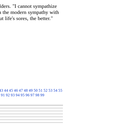
lders. "I cannot sympathize
d in the modern sympathy with
 life's sores, the better."
43
44
45
46
47
48
49
50
51
52
53
54
55
91
92
93
94
95
96
97
98
99