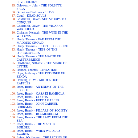
PSYCHOLOGY
Galsworthy, John - THE FORSYTE
SAGA
Gilbert and Sullivan - PLAYS
Gogol - DEAD SOULS
Goldsmith, Oliver - SHE STOOPS TO
CONQUER
Goldsmith, Oliver - THE VICAR OF
WAKEFIELD
Grahame, Kenneth - THE WIND IN THE
WILLOWS
Hardy, Thomas - FAR FROM THE
MADDING CROWD
Hardy, Thomas - JUDE THE OBSCURE
Hardy, Thomas - TESS OF THE
D'URBERVILLES
Hardy, Thomas - THE MAYOR OF
CASTERBRIDGE
Hawthorne, Nathaniel - THE SCARLET
LETTER
Hobbes, Thomas - LEVIATHAN
Hope, Anthony - THE PRISONER OF
ZENDA
Hornung, E. W. - MR. JUSTICE
RAFFLES
Ibsen, Henrik - AN ENEMY OF THE
PEOPLE
Ibsen, Henrik - CASA DI BAMBOLA
Ibsen, Henrik - GHOSTS
Ibsen, Henrik - HEDDA GABLER
Ibsen, Henrik - JOHN GABRIEL
BORKMAN
Ibsen, Henrik - PILLARS OF SOCIETY
Ibsen, Henrik - ROSMERHOLM
Ibsen, Henrik - THE LADY FROM THE
SEA
Ibsen, Henrik - THE MASTER
BUILDER
Ibsen, Henrik - WHEN WE DEAD
AWAKEN
Irving, Washington - THE LEGEND OF