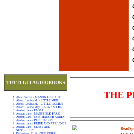
TUTTI GLI AUDIOBOOKS
THE P
Abbe Prevost - MANON LESCAUT
Alcott, Louisa M. - LITTLE MEN
Alcott, Louisa M. - LITTLE WOMEN
Alcott, Louisa May - JACK AND JILL
Austen, Jane - EMMA
Austen, Jane - MANSFIELD PARK
Austen, Jane - NORTHANGER ABBEY
Austen, Jane - PERSUASION
Austen, Jane - PRIDE AND PREJUDICE
Austen, Jane - SENSE AND
ReadSp
SENSIBILITY
karaoke.
Ballantyne, R. B. - THE CORAL