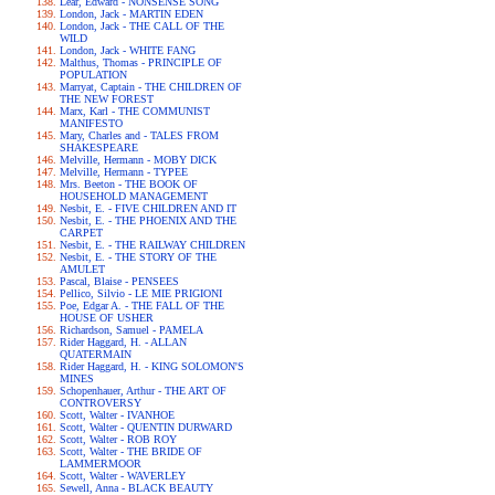
Lear, Edward - NONSENSE SONG
London, Jack - MARTIN EDEN
London, Jack - THE CALL OF THE
WILD
London, Jack - WHITE FANG
Malthus, Thomas - PRINCIPLE OF
POPULATION
Marryat, Captain - THE CHILDREN OF
THE NEW FOREST
Marx, Karl - THE COMMUNIST
MANIFESTO
Mary, Charles and - TALES FROM
SHAKESPEARE
Melville, Hermann - MOBY DICK
Melville, Hermann - TYPEE
Mrs. Beeton - THE BOOK OF
HOUSEHOLD MANAGEMENT
Nesbit, E. - FIVE CHILDREN AND IT
Nesbit, E. - THE PHOENIX AND THE
CARPET
Nesbit, E. - THE RAILWAY CHILDREN
Nesbit, E. - THE STORY OF THE
AMULET
Pascal, Blaise - PENSEES
Pellico, Silvio - LE MIE PRIGIONI
Poe, Edgar A. - THE FALL OF THE
HOUSE OF USHER
Richardson, Samuel - PAMELA
Rider Haggard, H. - ALLAN
QUATERMAIN
Rider Haggard, H. - KING SOLOMON'S
MINES
Schopenhauer, Arthur - THE ART OF
CONTROVERSY
Scott, Walter - IVANHOE
Scott, Walter - QUENTIN DURWARD
Scott, Walter - ROB ROY
Scott, Walter - THE BRIDE OF
LAMMERMOOR
Scott, Walter - WAVERLEY
Sewell, Anna - BLACK BEAUTY