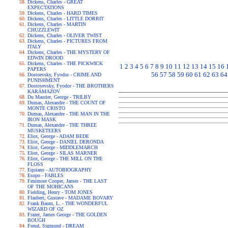
Dickens, Charles - GREAT
EXPECTATIONS
Dickens, Charles - HARD TIMES
Dickens, Charles - LITTLE DORRIT
Dickens, Charles - MARTIN
CHUZZLEWIT
Dickens, Charles - OLIVER TWIST
Dickens, Charles - PICTURES FROM
ITALY
Dickens, Charles - THE MYSTERY OF
EDWIN DROOD
Dickens, Charles - THE PICKWICK
1
2
3
4
5
6
7
8
9
10
11
12
13
14
15
16
PAPERS
56
57
58
59
60
61
62
63
64
Dostoevsky, Fyodor - CRIME AND
PUNISHMENT
Dostoyevsky, Fyodor - THE BROTHERS
KARAMAZOV
Du Maurier, George - TRILBY
Dumas, Alexandre - THE COUNT OF
MONTE CRISTO
Dumas, Alexandre - THE MAN IN THE
IRON MASK
Dumas, Alexandre - THE THREE
MUSKETEERS
Eliot, George - ADAM BEDE
Eliot, George - DANIEL DERONDA
Eliot, George - MIDDLEMARCH
Eliot, George - SILAS MARNER
Eliot, George - THE MILL ON THE
FLOSS
Equiano - AUTOBIOGRAPHY
Esopo - FABLES
Fenimore Cooper, James - THE LAST
OF THE MOHICANS
Fielding, Henry - TOM JONES
Flaubert, Gustave - MADAME BOVARY
Frank Baum, L. - THE WONDERFUL
WIZARD OF OZ
Frazer, James George - THE GOLDEN
BOUGH
Freud, Sigmund - DREAM