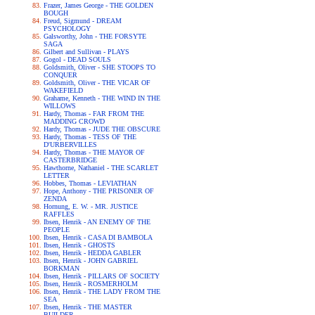
Frazer, James George - THE GOLDEN
BOUGH
Freud, Sigmund - DREAM
PSYCHOLOGY
Galsworthy, John - THE FORSYTE
SAGA
Gilbert and Sullivan - PLAYS
Gogol - DEAD SOULS
Goldsmith, Oliver - SHE STOOPS TO
CONQUER
Goldsmith, Oliver - THE VICAR OF
WAKEFIELD
Grahame, Kenneth - THE WIND IN THE
WILLOWS
Hardy, Thomas - FAR FROM THE
MADDING CROWD
Hardy, Thomas - JUDE THE OBSCURE
Hardy, Thomas - TESS OF THE
D'URBERVILLES
Hardy, Thomas - THE MAYOR OF
CASTERBRIDGE
Hawthorne, Nathaniel - THE SCARLET
LETTER
Hobbes, Thomas - LEVIATHAN
Hope, Anthony - THE PRISONER OF
ZENDA
Hornung, E. W. - MR. JUSTICE
RAFFLES
Ibsen, Henrik - AN ENEMY OF THE
PEOPLE
Ibsen, Henrik - CASA DI BAMBOLA
Ibsen, Henrik - GHOSTS
Ibsen, Henrik - HEDDA GABLER
Ibsen, Henrik - JOHN GABRIEL
BORKMAN
Ibsen, Henrik - PILLARS OF SOCIETY
Ibsen, Henrik - ROSMERHOLM
Ibsen, Henrik - THE LADY FROM THE
SEA
Ibsen, Henrik - THE MASTER
BUILDER