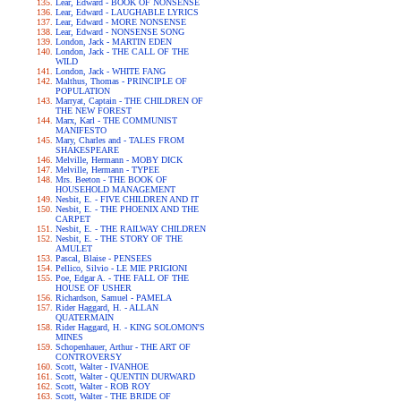
Lear, Edward - BOOK OF NONSENSE
Lear, Edward - LAUGHABLE LYRICS
Lear, Edward - MORE NONSENSE
Lear, Edward - NONSENSE SONG
London, Jack - MARTIN EDEN
London, Jack - THE CALL OF THE
WILD
London, Jack - WHITE FANG
Malthus, Thomas - PRINCIPLE OF
POPULATION
Marryat, Captain - THE CHILDREN OF
THE NEW FOREST
Marx, Karl - THE COMMUNIST
MANIFESTO
Mary, Charles and - TALES FROM
SHAKESPEARE
Melville, Hermann - MOBY DICK
Melville, Hermann - TYPEE
Mrs. Beeton - THE BOOK OF
HOUSEHOLD MANAGEMENT
Nesbit, E. - FIVE CHILDREN AND IT
Nesbit, E. - THE PHOENIX AND THE
CARPET
Nesbit, E. - THE RAILWAY CHILDREN
Nesbit, E. - THE STORY OF THE
AMULET
Pascal, Blaise - PENSEES
Pellico, Silvio - LE MIE PRIGIONI
Poe, Edgar A. - THE FALL OF THE
HOUSE OF USHER
Richardson, Samuel - PAMELA
Rider Haggard, H. - ALLAN
QUATERMAIN
Rider Haggard, H. - KING SOLOMON'S
MINES
Schopenhauer, Arthur - THE ART OF
CONTROVERSY
Scott, Walter - IVANHOE
Scott, Walter - QUENTIN DURWARD
Scott, Walter - ROB ROY
Scott, Walter - THE BRIDE OF