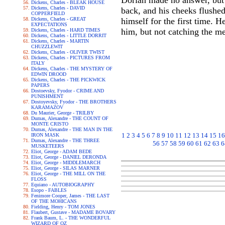
Dorian made no answer, but p
Dickens, Charles - BLEAK HOUSE
Dickens, Charles - DAVID
back, and his cheeks flushed
COPPERFIELD
Dickens, Charles - GREAT
himself for the first time. 
EXPECTATIONS
him, but not catching the m
Dickens, Charles - HARD TIMES
Dickens, Charles - LITTLE DORRIT
Dickens, Charles - MARTIN
CHUZZLEWIT
Dickens, Charles - OLIVER TWIST
Dickens, Charles - PICTURES FROM
ITALY
Dickens, Charles - THE MYSTERY OF
EDWIN DROOD
Dickens, Charles - THE PICKWICK
PAPERS
Dostoevsky, Fyodor - CRIME AND
PUNISHMENT
Dostoyevsky, Fyodor - THE BROTHERS
KARAMAZOV
Du Maurier, George - TRILBY
Dumas, Alexandre - THE COUNT OF
MONTE CRISTO
Dumas, Alexandre - THE MAN IN THE
1
2
3
4
5
6
7
8
9
10
11
12
13
14
15
16
IRON MASK
Dumas, Alexandre - THE THREE
56
57
58
59
60
61
62
63
6
MUSKETEERS
Eliot, George - ADAM BEDE
Eliot, George - DANIEL DERONDA
Eliot, George - MIDDLEMARCH
Eliot, George - SILAS MARNER
Eliot, George - THE MILL ON THE
FLOSS
Equiano - AUTOBIOGRAPHY
Esopo - FABLES
Fenimore Cooper, James - THE LAST
OF THE MOHICANS
Fielding, Henry - TOM JONES
Flaubert, Gustave - MADAME BOVARY
Frank Baum, L. - THE WONDERFUL
WIZARD OF OZ