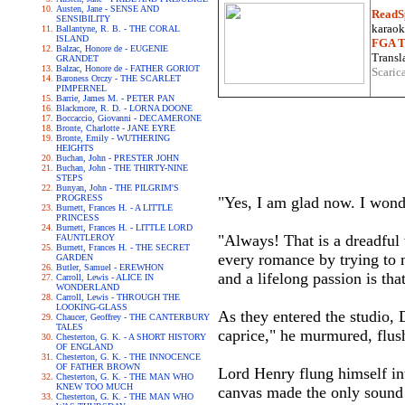
Austen, Jane - SENSE AND
ReadS
SENSIBILITY
karaoke
Ballantyne, R. B. - THE CORAL
ISLAND
FGA Tr
Balzac, Honore de - EUGENIE
Transla
GRANDET
Balzac, Honore de - FATHER GORIOT
Scaric
Baroness Orczy - THE SCARLET
PIMPERNEL
Barrie, James M. - PETER PAN
Blackmore, R. D. - LORNA DOONE
Boccaccio, Giovanni - DECAMERONE
Bronte, Charlotte - JANE EYRE
Bronte, Emily - WUTHERING
HEIGHTS
Buchan, John - PRESTER JOHN
Buchan, John - THE THIRTY-NINE
STEPS
Bunyan, John - THE PILGRIM'S
PROGRESS
"Yes, I am glad now. I wonde
Burnett, Frances H. - A LITTLE
PRINCESS
Burnett, Frances H. - LITTLE LORD
"Always! That is a dreadful
FAUNTLEROY
Burnett, Frances H. - THE SECRET
every romance by trying to m
GARDEN
Butler, Samuel - EREWHON
and a lifelong passion is that
Carroll, Lewis - ALICE IN
WONDERLAND
Carroll, Lewis - THROUGH THE
LOOKING-GLASS
As they entered the studio, 
Chaucer, Geoffrey - THE CANTERBURY
TALES
caprice," he murmured, flus
Chesterton, G. K. - A SHORT HISTORY
OF ENGLAND
Chesterton, G. K. - THE INNOCENCE
OF FATHER BROWN
Lord Henry flung himself in
Chesterton, G. K. - THE MAN WHO
KNEW TOO MUCH
canvas made the only sound t
Chesterton, G. K. - THE MAN WHO