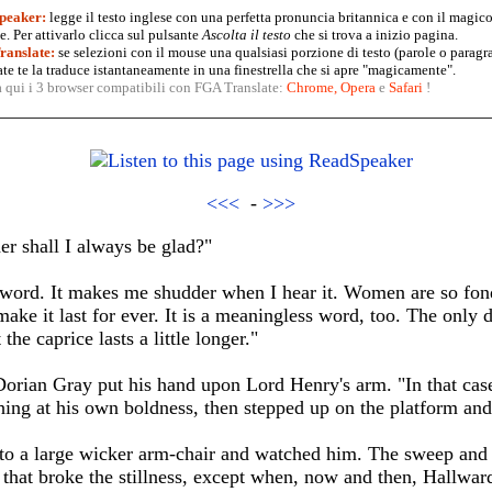
peaker:
legge il testo inglese con una perfetta pronuncia britannica e con il magico
. Per attivarlo clicca sul pulsante
Ascolta il testo
che si trova a inizio pagina.
anslate:
se selezioni con il mouse una qualsiasi porzione di testo (parole o paragr
te te la traduce istantaneamente in una finestrella che si apre "magicamente".
a qui i 3 browser compatibili con FGA Translate:
Chrome
,
Opera
e
Safari
!
<<<
-
>>>
r shall I always be glad?"
 word. It makes me shudder when I hear it. Women are so fond
ake it last for ever. It is a meaningless word, too. The only 
 the caprice lasts a little longer."
Dorian Gray put his hand upon Lord Henry's arm. "In that case,
hing at his own boldness, then stepped up on the platform an
to a large wicker arm-chair and watched him. The sweep and 
hat broke the stillness, except when, now and then, Hallward