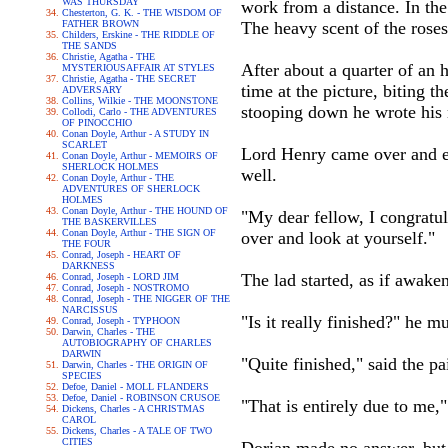
WAS THURSDAY
work from a distance. In th
Chesterton, G. K. - THE WISDOM OF
FATHER BROWN
The heavy scent of the rose
Childers, Erskine - THE RIDDLE OF
THE SANDS
Christie, Agatha - THE
After about a quarter of an 
MYSTERIOUSAFFAIR AT STYLES
Christie, Agatha - THE SECRET
time at the picture, biting t
ADVERSARY
Collins, Wilkie - THE MOONSTONE
stooping down he wrote his n
Collodi, Carlo - THE ADVENTURES
OF PINOCCHIO
Conan Doyle, Arthur - A STUDY IN
SCARLET
Lord Henry came over and ex
Conan Doyle, Arthur - MEMOIRS OF
SHERLOCK HOLMES
well.
Conan Doyle, Arthur - THE
ADVENTURES OF SHERLOCK
HOLMES
Conan Doyle, Arthur - THE HOUND OF
"My dear fellow, I congratul
THE BASKERVILLES
Conan Doyle, Arthur - THE SIGN OF
over and look at yourself."
THE FOUR
Conrad, Joseph - HEART OF
DARKNESS
The lad started, as if awak
Conrad, Joseph - LORD JIM
Conrad, Joseph - NOSTROMO
Conrad, Joseph - THE NIGGER OF THE
NARCISSUS
"Is it really finished?" he 
Conrad, Joseph - TYPHOON
Darwin, Charles - THE
AUTOBIOGRAPHY OF CHARLES
DARWIN
"Quite finished," said the p
Darwin, Charles - THE ORIGIN OF
SPECIES
Defoe, Daniel - MOLL FLANDERS
Defoe, Daniel - ROBINSON CRUSOE
"That is entirely due to me,"
Dickens, Charles - A CHRISTMAS
CAROL
Dickens, Charles - A TALE OF TWO
CITIES