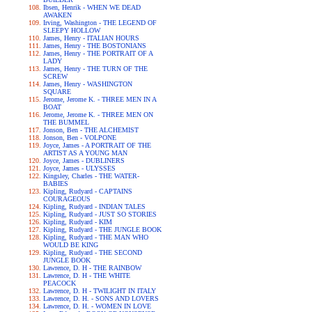
Ibsen, Henrik - WHEN WE DEAD
AWAKEN
Irving, Washington - THE LEGEND OF
SLEEPY HOLLOW
James, Henry - ITALIAN HOURS
James, Henry - THE BOSTONIANS
James, Henry - THE PORTRAIT OF A
LADY
James, Henry - THE TURN OF THE
SCREW
James, Henry - WASHINGTON
SQUARE
Jerome, Jerome K. - THREE MEN IN A
BOAT
Jerome, Jerome K. - THREE MEN ON
THE BUMMEL
Jonson, Ben - THE ALCHEMIST
Jonson, Ben - VOLPONE
Joyce, James - A PORTRAIT OF THE
ARTIST AS A YOUNG MAN
Joyce, James - DUBLINERS
Joyce, James - ULYSSES
Kingsley, Charles - THE WATER-
BABIES
Kipling, Rudyard - CAPTAINS
COURAGEOUS
Kipling, Rudyard - INDIAN TALES
Kipling, Rudyard - JUST SO STORIES
Kipling, Rudyard - KIM
Kipling, Rudyard - THE JUNGLE BOOK
Kipling, Rudyard - THE MAN WHO
WOULD BE KING
Kipling, Rudyard - THE SECOND
JUNGLE BOOK
Lawrence, D. H - THE RAINBOW
Lawrence, D. H - THE WHITE
PEACOCK
Lawrence, D. H - TWILIGHT IN ITALY
Lawrence, D. H. - SONS AND LOVERS
Lawrence, D. H. - WOMEN IN LOVE