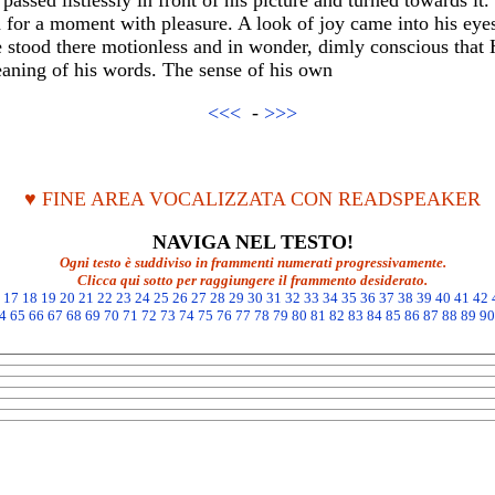
assed listlessly in front of his picture and turned towards i
 for a moment with pleasure. A look of joy came into his eyes
He stood there motionless and in wonder, dimly conscious that
eaning of his words. The sense of his own
<<<
-
>>>
♥ FINE AREA VOCALIZZATA CON READSPEAKER
NAVIGA NEL TESTO!
Ogni testo è suddiviso in frammenti numerati progressivamente.
Clicca qui sotto per raggiungere il frammento desiderato.
17
18
19
20
21
22
23
24
25
26
27
28
29
30
31
32
33
34
35
36
37
38
39
40
41
42
4
65
66
67
68
69
70
71
72
73
74
75
76
77
78
79
80
81
82
83
84
85
86
87
88
89
90