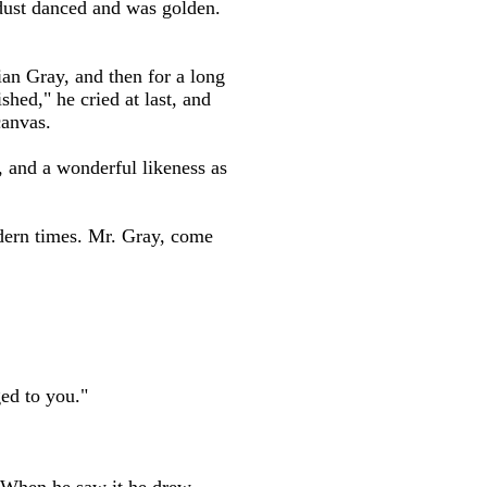
dust danced and was golden.
ian Gray, and then for a long
shed," he cried at last, and
canvas.
 and a wonderful likeness as
odern times. Mr. Gray, come
ged to you."