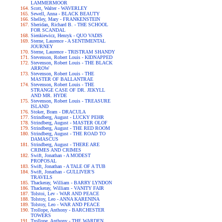
LAMMERMOOR
Scott, Walter - WAVERLEY
Sewell, Anna - BLACK BEAUTY
Shelley, Mary - FRANKENSTEIN
Sheridan, Richard B. - THE SCHOOL
FOR SCANDAL
Sienkiewicz, Henryk - QUO VADIS
Sterne, Laurence - A SENTIMENTAL
JOURNEY
Sterne, Laurence - TRISTRAM SHANDY
Stevenson, Robert Louis - KIDNAPPED
Stevenson, Robert Louis - THE BLACK
ARROW
Stevenson, Robert Louis - THE
MASTER OF BALLANTRAE
Stevenson, Robert Louis - THE
STRANGE CASE OF DR. JEKYLL
AND MR. HYDE
Stevenson, Robert Louis - TREASURE
ISLAND
Stoker, Bram - DRACULA
Strindberg, August - LUCKY PEHR
Strindberg, August - MASTER OLOF
Strindberg, August - THE RED ROOM
Strindberg, August - THE ROAD TO
DAMASCUS
Strindberg, August - THERE ARE
CRIMES AND CRIMES
Swift, Jonathan - A MODEST
PROPOSAL
Swift, Jonathan - A TALE OF A TUB
Swift, Jonathan - GULLIVER'S
TRAVELS
Thackeray, William - BARRY LYNDON
Thackeray, William - VANITY FAIR
Tolstoi, Lev - WAR AND PEACE
Tolstoy, Leo - ANNA KARENINA
Tolstoy, Leo - WAR AND PEACE
Trollope, Anthony - BARCHESTER
TOWERS
Trollope, Anthony - THE WARDEN