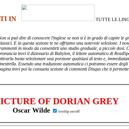
TI IN
TUTTE LE LIN
Non si può dire di conoscere l'inglese se non si è in grado di capire le g
lassici. E in questa sezione te ne offriamo una notevole selezione. I nost
frammenti in modo da consentirti uno studio graduale, a piccole dosi. 
pronuncia trovi il dizionario di Babylon, il lettore automatico di ReadSp
attivarla basta selezionare una porzione qualsiasi di testo e, immediata
finestrella. Essendo una traduzione automatica ci potranno essere degli
pagina trovi poi
la consueta sezione di commenti Disqus che ti permette
PICTURE OF DORIAN GREY
Oscar Wilde
tooltip on/off