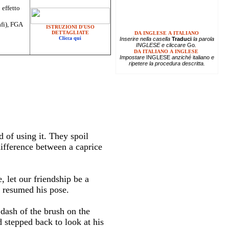
 effetto
afi), FGA
ISTRUZIONI D'USO
DETTAGLIATE
DA INGLESE A ITALIANO
Clicca qui
Inserire
nella casella
Traduci
la parola
INGLESE e cliccare
Go
.
DA ITALIANO A INGLESE
Impostare
INGLESE
anziché
italiano
e
ripetere la procedura descritta.
 of using it. They spoil
difference between a caprice
 let our friendship be a
d resumed his pose.
dash of the brush on the
 stepped back to look at his