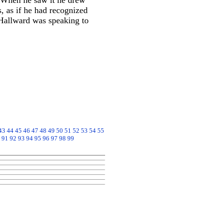
t. When he saw it he drew
, as if he had recognized
 Hallward was speaking to
43
44
45
46
47
48
49
50
51
52
53
54
55
91
92
93
94
95
96
97
98
99