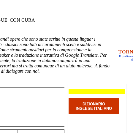
GUE, CON CURA
randi opere che sono state scritte in questa lingua: i
ri classici sono tutti accuratamenti scelti e suddivisi in
Come strumenti ausiliari per la comprensione e la
TORN
eaker e la traduzione interattiva di Google Translate. Per
Il palinse
mente, la traduzione in italiano comparirà in una
d
 errori ma si tratta comunque di un aiuto notevole. A fondo
 di dialogare con noi.
DIZIONARIO
INGLESE-ITALIANO