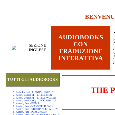
BENVENU
AUDIOBOOKS
c
CON
SEZIONE
INGLESE
TRADUZIONE
INTERATTIVA
TUTTI GLI AUDIOBOOKS
THE 
Abbe Prevost - MANON LESCAUT
Alcott, Louisa M. - LITTLE MEN
Alcott, Louisa M. - LITTLE WOMEN
Alcott, Louisa May - JACK AND JILL
Austen, Jane - EMMA
Austen, Jane - MANSFIELD PARK
Austen, Jane - NORTHANGER ABBEY
Austen, Jane - PERSUASION
Austen, Jane - PRIDE AND PREJUDICE