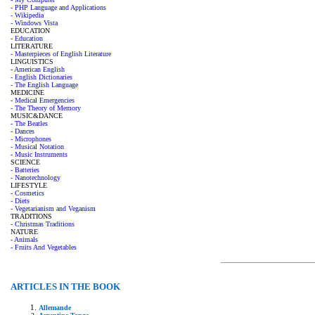
- PHP Language and Applications
- Wikipedia
- Windows Vista
EDUCATION
- Education
LITERATURE
- Masterpieces of English Literature
LINGUISTICS
- American English
- English Dictionaries
- The English Language
MEDICINE
- Medical Emergencies
- The Theory of Memory
MUSIC&DANCE
- The Beatles
- Dances
- Microphones
- Musical Notation
- Music Instruments
SCIENCE
- Batteries
- Nanotechnology
LIFESTYLE
- Cosmetics
- Diets
- Vegetarianism and Veganism
TRADITIONS
- Christmas Traditions
NATURE
- Animals
- Fruits And Vegetables
ARTICLES IN THE BOOK
Allemande