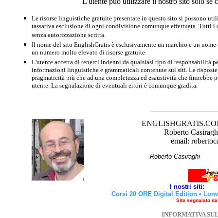
L'utente può utilizzare il nostro sito solo s
Le risorse linguistiche gratuite presentate in questo sito si possono u
tassativa esclusione di ogni condivisione comunque effettuata. Tutti i d
senza autorizzazione scritta.
Il nome del sito EnglishGratis è esclusivamente un marchio e un nome di
un numero molto elevato di risorse gratuite
L'utente accetta di tenerci indenni da qualsiasi tipo di responsabilità pe
informazioni linguistiche e grammaticali contenute sul siti. Le risposte 
pragmaticità più che ad una completezza ed esaustività che finirebbe per
utente. La segnalazione di eventuali errori è comunque gradita.
ENGLISHGRATIS.COM è 
Roberto Casiraghi
email: robertoc
Roberto Casirag
I nostri siti:
Corsi 20 ORE Digital Edition
•
Lon
Sito segnalato d
INFORMATIVA SU