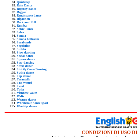
Quickstep
Rain Dance
Regency dance
Reggae
Renaissance dance
Rigaudon
Rock and Roll
Rumba
Sabre Dance
Salsa
Samba
Samba ballroom
Sarabande
Seguidilla
Sirtaki
Slow dancing
Social dance
Square dance
Step dancing
Street dance
Strictly Come Dancing
Swing dance
Tap dance
Tarantella
The Watusi
Twist
Twist
Viennese Waltz
Waltz
Western dance
Wheelchair dance sport
Worship dance
CONDIZIONI DI USO D