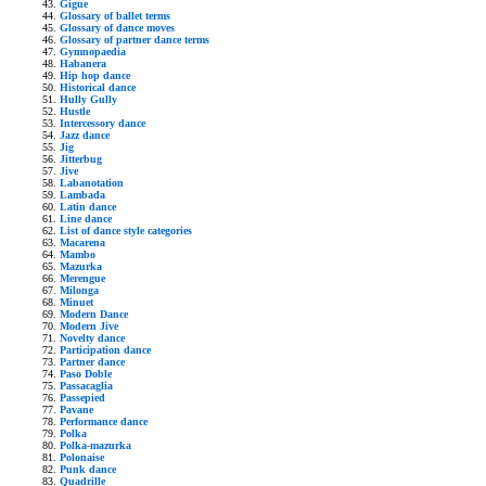
Gigue
Glossary of ballet terms
Glossary of dance moves
Glossary of partner dance terms
Gymnopaedia
Habanera
Hip hop dance
Historical dance
Hully Gully
Hustle
Intercessory dance
Jazz dance
Jig
Jitterbug
Jive
Labanotation
Lambada
Latin dance
Line dance
List of dance style categories
Macarena
Mambo
Mazurka
Merengue
Milonga
Minuet
Modern Dance
Modern Jive
Novelty dance
Participation dance
Partner dance
Paso Doble
Passacaglia
Passepied
Pavane
Performance dance
Polka
Polka-mazurka
Polonaise
Punk dance
Quadrille