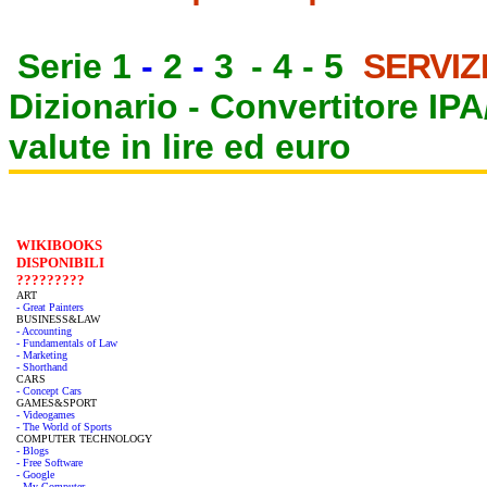
Serie 1
-
2
-
3
-
4
-
5
SERVIZ
Dizionario -
Convertitore IP
valute in lire ed euro
WIKIBOOKS
DISPONIBILI
?????????
ART
- Great Painters
BUSINESS&LAW
- Accounting
- Fundamentals of Law
- Marketing
- Shorthand
CARS
- Concept Cars
GAMES&SPORT
- Videogames
- The World of Sports
COMPUTER TECHNOLOGY
- Blogs
- Free Software
- Google
- My Computer