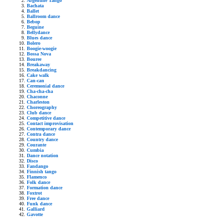
Argentine Tango
Bachata
Ballet
Ballroom dance
Bebop
Beguine
Bellydance
Blues dance
Bolero
Boogie-woogie
Bossa Nova
Bouree
Breakaway
Breakdancing
Cake walk
Can-can
Ceremonial dance
Cha-cha-cha
Chaconne
Charleston
Choreography
Club dance
Competitive dance
Contact improvisation
Contemporary dance
Contra dance
Country dance
Courante
Cumbia
Dance notation
Disco
Fandango
Finnish tango
Flamenco
Folk dance
Formation dance
Foxtrot
Free dance
Funk dance
Galliard
Gavotte