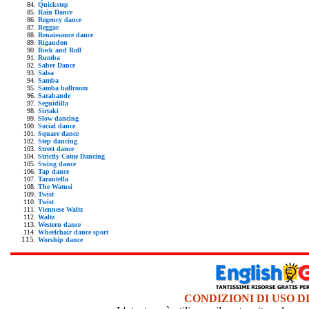
Quickstep
Rain Dance
Regency dance
Reggae
Renaissance dance
Rigaudon
Rock and Roll
Rumba
Sabre Dance
Salsa
Samba
Samba ballroom
Sarabande
Seguidilla
Sirtaki
Slow dancing
Social dance
Square dance
Step dancing
Street dance
Strictly Come Dancing
Swing dance
Tap dance
Tarantella
The Watusi
Twist
Twist
Viennese Waltz
Waltz
Western dance
Wheelchair dance sport
Worship dance
CONDIZIONI DI USO D