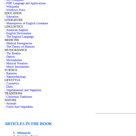
- PHP Language and Applications
- Wikipedia
- Windows Vista
EDUCATION
- Education
LITERATURE
- Masterpieces of English Literature
LINGUISTICS
- American English
- English Dictionaries
- The English Language
MEDICINE
- Medical Emergencies
- The Theory of Memory
MUSIC&DANCE
- The Beatles
- Dances
- Microphones
- Musical Notation
- Music Instruments
SCIENCE
- Batteries
- Nanotechnology
LIFESTYLE
- Cosmetics
- Diets
- Vegetarianism and Veganism
TRADITIONS
- Christmas Traditions
NATURE
- Animals
- Fruits And Vegetables
ARTICLES IN THE BOOK
Allemande