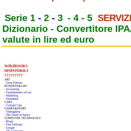
Serie 1
-
2
-
3
-
4
-
5
SERVIZ
Dizionario -
Convertitore IP
valute in lire ed euro
WIKIBOOKS
DISPONIBILI
?????????
ART
- Great Painters
BUSINESS&LAW
- Accounting
- Fundamentals of Law
- Marketing
- Shorthand
CARS
- Concept Cars
GAMES&SPORT
- Videogames
- The World of Sports
COMPUTER TECHNOLOGY
- Blogs
- Free Software
- Google
- My Computer