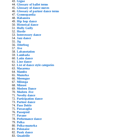
Gigue
Glossary of ballet terms
Glossary of dance moves
Glossary of partner dance terms
Gymnopaedia
Habanera
Hip hop dance
Historical dance
Hully Gully
Hustle
Intercessory dance
Jazz dance
Jig
Jitterbug
Jive
Labanotation
Lambada
Latin dance
Line dance
List of dance style categories
Macarena
Mambo
Mazurka
Merengue
Milonga
Minuet
Modern Dance
Modern Jive
Novelty dance
Participation dance
Partner dance
Paso Doble
Passacaglia
Passepied
Pavane
Performance dance
Polka
Polka-mazurka
Polonaise
Punk dance
Quadrille