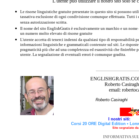
L'utente può utilizzare il nostro sito solo s
Le risorse linguistiche gratuite presentate in questo sito si possono u
tassativa esclusione di ogni condivisione comunque effettuata. Tutti i d
senza autorizzazione scritta.
Il nome del sito EnglishGratis è esclusivamente un marchio e un nome di
un numero molto elevato di risorse gratuite
L'utente accetta di tenerci indenni da qualsiasi tipo di responsabilità pe
informazioni linguistiche e grammaticali contenute sul siti. Le risposte 
pragmaticità più che ad una completezza ed esaustività che finirebbe per
utente. La segnalazione di eventuali errori è comunque gradita.
ENGLISHGRATIS.COM è 
Roberto Casiraghi
email: robertoc
Roberto Casirag
I nostri siti:
Corsi 20 ORE Digital Edition
•
Lon
Sito segnalato d
INFORMATIVA SU