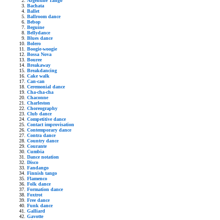
Argentine Tango
Bachata
Ballet
Ballroom dance
Bebop
Beguine
Bellydance
Blues dance
Bolero
Boogie-woogie
Bossa Nova
Bouree
Breakaway
Breakdancing
Cake walk
Can-can
Ceremonial dance
Cha-cha-cha
Chaconne
Charleston
Choreography
Club dance
Competitive dance
Contact improvisation
Contemporary dance
Contra dance
Country dance
Courante
Cumbia
Dance notation
Disco
Fandango
Finnish tango
Flamenco
Folk dance
Formation dance
Foxtrot
Free dance
Funk dance
Galliard
Gavotte