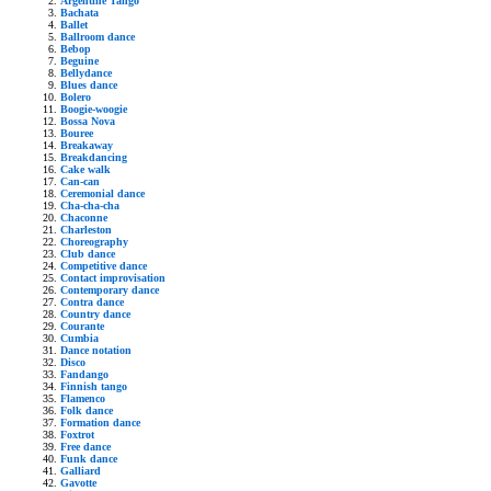
Argentine Tango
Bachata
Ballet
Ballroom dance
Bebop
Beguine
Bellydance
Blues dance
Bolero
Boogie-woogie
Bossa Nova
Bouree
Breakaway
Breakdancing
Cake walk
Can-can
Ceremonial dance
Cha-cha-cha
Chaconne
Charleston
Choreography
Club dance
Competitive dance
Contact improvisation
Contemporary dance
Contra dance
Country dance
Courante
Cumbia
Dance notation
Disco
Fandango
Finnish tango
Flamenco
Folk dance
Formation dance
Foxtrot
Free dance
Funk dance
Galliard
Gavotte