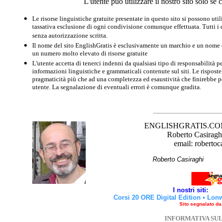
L'utente può utilizzare il nostro sito solo s
Le risorse linguistiche gratuite presentate in questo sito si possono u
tassativa esclusione di ogni condivisione comunque effettuata. Tutti i d
senza autorizzazione scritta.
Il nome del sito EnglishGratis è esclusivamente un marchio e un nome di
un numero molto elevato di risorse gratuite
L'utente accetta di tenerci indenni da qualsiasi tipo di responsabilità pe
informazioni linguistiche e grammaticali contenute sul siti. Le risposte 
pragmaticità più che ad una completezza ed esaustività che finirebbe per
utente. La segnalazione di eventuali errori è comunque gradita.
ENGLISHGRATIS.COM è 
Roberto Casiraghi
email: robertoc
Roberto Casirag
I nostri siti:
Corsi 20 ORE Digital Edition
•
Lon
Sito segnalato d
INFORMATIVA SU