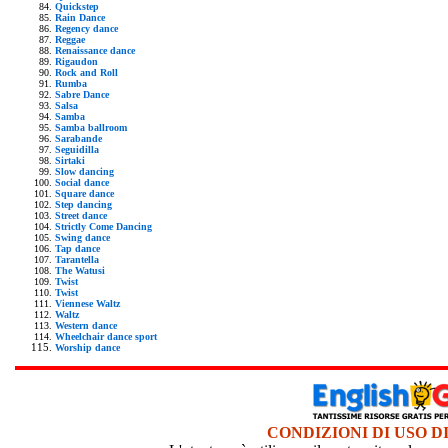
Quickstep
Rain Dance
Regency dance
Reggae
Renaissance dance
Rigaudon
Rock and Roll
Rumba
Sabre Dance
Salsa
Samba
Samba ballroom
Sarabande
Seguidilla
Sirtaki
Slow dancing
Social dance
Square dance
Step dancing
Street dance
Strictly Come Dancing
Swing dance
Tap dance
Tarantella
The Watusi
Twist
Twist
Viennese Waltz
Waltz
Western dance
Wheelchair dance sport
Worship dance
CONDIZIONI DI USO D