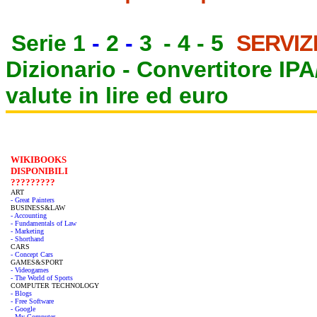
Serie 1
-
2
-
3
-
4
-
5
SERVIZ
Dizionario -
Convertitore IP
valute in lire ed euro
WIKIBOOKS
DISPONIBILI
?????????
ART
- Great Painters
BUSINESS&LAW
- Accounting
- Fundamentals of Law
- Marketing
- Shorthand
CARS
- Concept Cars
GAMES&SPORT
- Videogames
- The World of Sports
COMPUTER TECHNOLOGY
- Blogs
- Free Software
- Google
- My Computer