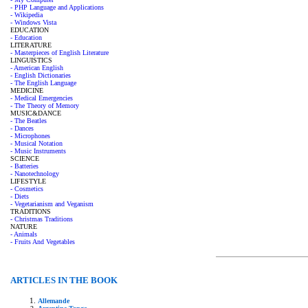
- PHP Language and Applications
- Wikipedia
- Windows Vista
EDUCATION
- Education
LITERATURE
- Masterpieces of English Literature
LINGUISTICS
- American English
- English Dictionaries
- The English Language
MEDICINE
- Medical Emergencies
- The Theory of Memory
MUSIC&DANCE
- The Beatles
- Dances
- Microphones
- Musical Notation
- Music Instruments
SCIENCE
- Batteries
- Nanotechnology
LIFESTYLE
- Cosmetics
- Diets
- Vegetarianism and Veganism
TRADITIONS
- Christmas Traditions
NATURE
- Animals
- Fruits And Vegetables
ARTICLES IN THE BOOK
Allemande