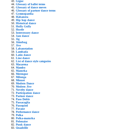
Gigue
Glossary of ballet terms
Glossary of dance moves
Glossary of partner dance terms
Gymnopaedia
Habanera
Hip hop dance
Historical dance
Hully Gully
Hustle
Intercessory dance
Jazz dance
Jig
Jitterbug
Jive
Labanotation
Lambada
Latin dance
Line dance
List of dance style categories
Macarena
Mambo
Mazurka
Merengue
Milonga
Minuet
Modern Dance
Modern Jive
Novelty dance
Participation dance
Partner dance
Paso Doble
Passacaglia
Passepied
Pavane
Performance dance
Polka
Polka-mazurka
Polonaise
Punk dance
Quadrille