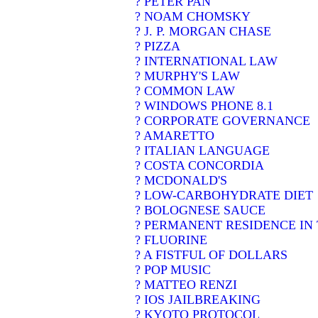
? PETER PAN
? NOAM CHOMSKY
? J. P. MORGAN CHASE
? PIZZA
? INTERNATIONAL LAW
? MURPHY'S LAW
? COMMON LAW
? WINDOWS PHONE 8.1
? CORPORATE GOVERNANCE
? AMARETTO
? ITALIAN LANGUAGE
? COSTA CONCORDIA
? MCDONALD'S
? LOW-CARBOHYDRATE DIET
? BOLOGNESE SAUCE
? PERMANENT RESIDENCE IN 
? FLUORINE
? A FISTFUL OF DOLLARS
? POP MUSIC
? MATTEO RENZI
? IOS JAILBREAKING
? KYOTO PROTOCOL