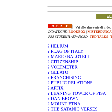
EL
Vai alle altre serie di video
DIDATTICHE
:
BOOKBOX
|
MISTERDUNCA
PER STUDENTI ADVANCED
:
TED TALKS
|
? HELIUM
? FLAG OF ITALY
? MARIO BALOTELLI
? CITIZENSHIP
? VOLTMETER
? GELATO
? FRANCHISING
? PUBLIC RELATIONS
? AFFIX
? LEANING TOWER OF PISA
? DAN BROWN
? MOUNT ETNA
? THE SATANIC VERSES