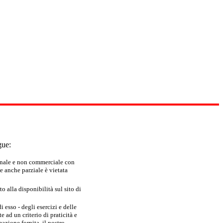
gue:
sonale e non commerciale con
e anche parziale è vietata
 alla disponibilità sul sito di
 esso - degli esercizi e delle
 ad un criterio di praticità e
azione fornita, il nostro