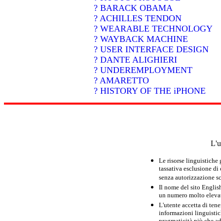
? BARACK OBAMA
? ACHILLES TENDON
? WEARABLE TECHNOLOGY
? WAYBACK MACHINE
? USER INTERFACE DESIGN
? DANTE ALIGHIERI
? UNDEREMPLOYMENT
? AMARETTO
? HISTORY OF THE iPHONE
L'u
Le risorse linguistiche
tassativa esclusione di
senza autorizzazione scr
Il nome del sito Englis
un numero molto elevato
L'utente accetta di tene
informazioni linguistich
pragmaticità più che ad