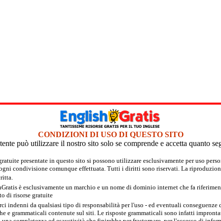
CONDIZIONI DI USO DI QUESTO SITO
tente può utilizzare il nostro sito solo se comprende e accetta quanto se
 gratuite presentate in questo sito si possono utilizzare esclusivamente per uso per
 ogni condivisione comunque effettuata. Tutti i diritti sono riservati. La riproduzion
itta.
hGratis è esclusivamente un marchio e un nome di dominio internet che fa riferimento
 di risorse gratuite
rci indenni da qualsiasi tipo di responsabilità per l'uso - ed eventuali conseguenze di
e e grammaticali contenute sul siti. Le risposte grammaticali sono infatti improntate
 una completezza ed esaustività che finirebbe per frastornare, per l'eccesso di inform