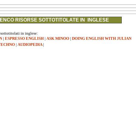
ENCO RISORSE SOTTOTITOLATE IN INGLESE
 sottotitolati in inglese:
N
|
ESPRESSO ENGLISH
|
ASK MINOO
|
DOING ENGLISH WITH JULIAN
TECHNO
|
AUDIOPEDIA
|