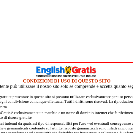
CONDIZIONI DI USO DI QUESTO SITO
tente può utilizzare il nostro sito solo se comprende e accetta quanto se
 gratuite presentate in questo sito si possono utilizzare esclusivamente per uso per
 ogni condivisione comunque effettuata. Tutti i diritti sono riservati. La riproduzion
itta.
hGratis è esclusivamente un marchio e un nome di dominio internet che fa riferimento
 di risorse gratuite
rci indenni da qualsiasi tipo di responsabilità per l'uso - ed eventuali conseguenze di
e e grammaticali contenute sul siti. Le risposte grammaticali sono infatti improntate
 una completezza ed esaustività che finirebbe per frastornare, per l'eccesso di inform