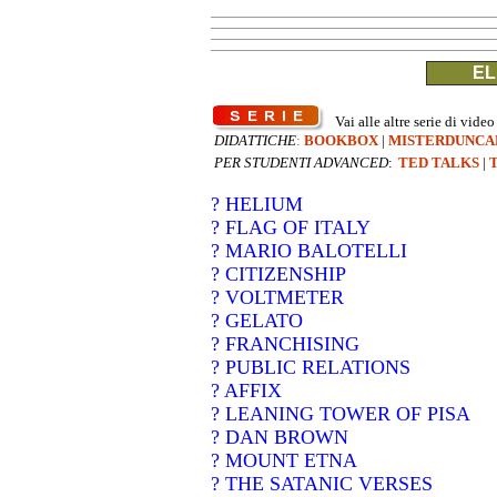
EL
Vai alle altre serie di video
DIDATTICHE
:
BOOKBOX
|
MISTERDUNCA
PER STUDENTI ADVANCED
:
TED TALKS
|
? HELIUM
? FLAG OF ITALY
? MARIO BALOTELLI
? CITIZENSHIP
? VOLTMETER
? GELATO
? FRANCHISING
? PUBLIC RELATIONS
? AFFIX
? LEANING TOWER OF PISA
? DAN BROWN
? MOUNT ETNA
? THE SATANIC VERSES