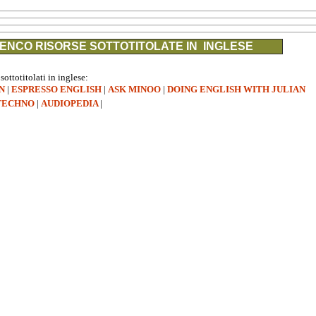
ENCO RISORSE SOTTOTITOLATE IN INGLESE
 sottotitolati in inglese:
N
|
ESPRESSO ENGLISH
|
ASK MINOO
|
DOING ENGLISH WITH JULIAN
TECHNO
|
AUDIOPEDIA
|