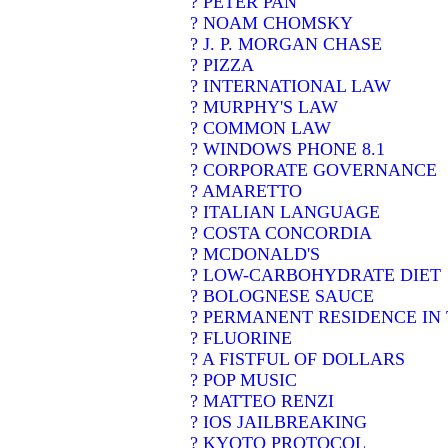
? PETER PAN
? NOAM CHOMSKY
? J. P. MORGAN CHASE
? PIZZA
? INTERNATIONAL LAW
? MURPHY'S LAW
? COMMON LAW
? WINDOWS PHONE 8.1
? CORPORATE GOVERNANCE
? AMARETTO
? ITALIAN LANGUAGE
? COSTA CONCORDIA
? MCDONALD'S
? LOW-CARBOHYDRATE DIET
? BOLOGNESE SAUCE
? PERMANENT RESIDENCE IN 
? FLUORINE
? A FISTFUL OF DOLLARS
? POP MUSIC
? MATTEO RENZI
? IOS JAILBREAKING
? KYOTO PROTOCOL