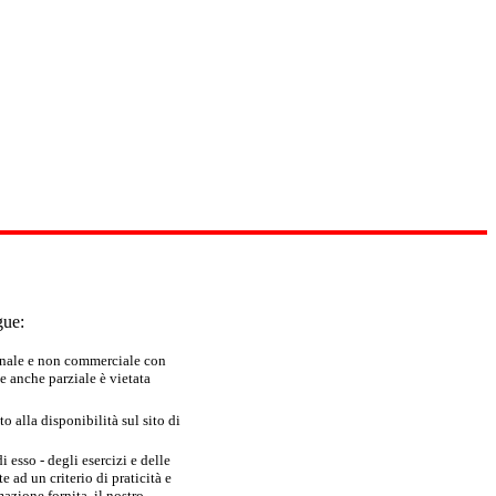
gue:
sonale e non commerciale con
e anche parziale è vietata
 alla disponibilità sul sito di
 esso - degli esercizi e delle
 ad un criterio di praticità e
azione fornita, il nostro