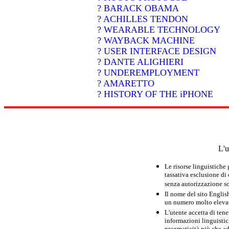
? BARACK OBAMA
? ACHILLES TENDON
? WEARABLE TECHNOLOGY
? WAYBACK MACHINE
? USER INTERFACE DESIGN
? DANTE ALIGHIERI
? UNDEREMPLOYMENT
? AMARETTO
? HISTORY OF THE iPHONE
L'u
Le risorse linguistiche
tassativa esclusione di
senza autorizzazione scr
Il nome del sito Englis
un numero molto elevato
L'utente accetta di tene
informazioni linguistich
pragmaticità più che ad