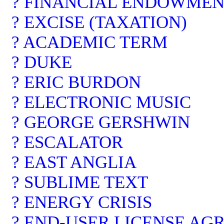
? FINANCIAL ENDOWME
? EXCISE (TAXATION)
? ACADEMIC TERM
? DUKE
? ERIC BURDON
? ELECTRONIC MUSIC
? GEORGE GERSHWIN
? ESCALATOR
? EAST ANGLIA
? SUBLIME TEXT
? ENERGY CRISIS
? END-USER LICENSE A