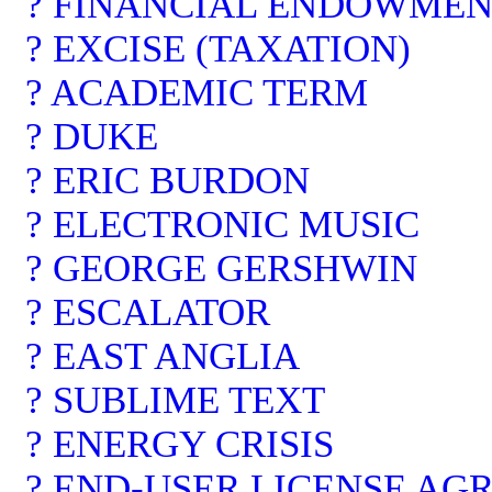
? FINANCIAL ENDOWME
? EXCISE (TAXATION)
? ACADEMIC TERM
? DUKE
? ERIC BURDON
? ELECTRONIC MUSIC
? GEORGE GERSHWIN
? ESCALATOR
? EAST ANGLIA
? SUBLIME TEXT
? ENERGY CRISIS
? END-USER LICENSE A