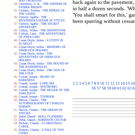
WAS THURSDAY
back again to the pavement, 
Chesterton, G. K. - THE WISDOM OF
FATHER BROWN
in half a dozen seconds. 'Wh
Childers, Erskine - THE RIDDLE OF
'You shall smart for this,' 
THE SANDS
Christie, Agatha - THE
been sparring without cessat
MYSTERIOUSAFFAIR AT STYLES
Christie, Agatha - THE SECRET
ADVERSARY
Collins, Wilkie - THE MOONSTONE
Collodi, Carlo - THE ADVENTURES
OF PINOCCHIO
Conan Doyle, Arthur - A STUDY IN
SCARLET
Conan Doyle, Arthur - MEMOIRS OF
SHERLOCK HOLMES
Conan Doyle, Arthur - THE
ADVENTURES OF SHERLOCK
HOLMES
Conan Doyle, Arthur - THE HOUND OF
THE BASKERVILLES
Conan Doyle, Arthur - THE SIGN OF
THE FOUR
Conrad, Joseph - HEART OF
DARKNESS
1
2
3
4
5
6
7
8
9
10
11
12
13
14
15
16
Conrad, Joseph - LORD JIM
Conrad, Joseph - NOSTROMO
56
57
58
59
60
61
62
63
6
Conrad, Joseph - THE NIGGER OF THE
NARCISSUS
Conrad, Joseph - TYPHOON
Darwin, Charles - THE
AUTOBIOGRAPHY OF CHARLES
DARWIN
Darwin, Charles - THE ORIGIN OF
SPECIES
Defoe, Daniel - MOLL FLANDERS
Defoe, Daniel - ROBINSON CRUSOE
Dickens, Charles - A CHRISTMAS
CAROL
Dickens, Charles - A TALE OF TWO
CITIES