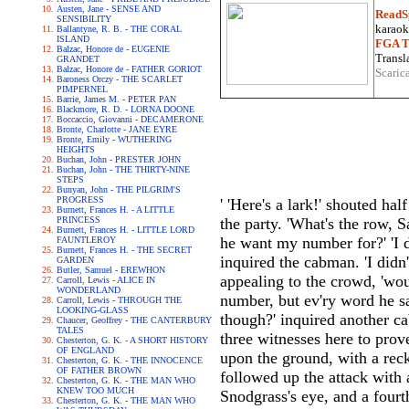
Austen, Jane - SENSE AND
ReadS
SENSIBILITY
karaoke
Ballantyne, R. B. - THE CORAL
ISLAND
FGA Tr
Balzac, Honore de - EUGENIE
Transla
GRANDET
Balzac, Honore de - FATHER GORIOT
Scaric
Baroness Orczy - THE SCARLET
PIMPERNEL
Barrie, James M. - PETER PAN
Blackmore, R. D. - LORNA DOONE
Boccaccio, Giovanni - DECAMERONE
Bronte, Charlotte - JANE EYRE
Bronte, Emily - WUTHERING
HEIGHTS
Buchan, John - PRESTER JOHN
Buchan, John - THE THIRTY-NINE
STEPS
Bunyan, John - THE PILGRIM'S
PROGRESS
' 'Here's a lark!' shouted h
Burnett, Frances H. - A LITTLE
PRINCESS
the party. 'What's the row, 
Burnett, Frances H. - LITTLE LORD
he want my number for?' 'I d
FAUNTLEROY
Burnett, Frances H. - THE SECRET
inquired the cabman. 'I didn'
GARDEN
Butler, Samuel - EREWHON
appealing to the crowd, 'wou
Carroll, Lewis - ALICE IN
WONDERLAND
number, but ev'ry word he sa
Carroll, Lewis - THROUGH THE
LOOKING-GLASS
though?' inquired another cab
Chaucer, Geoffrey - THE CANTERBURY
TALES
three witnesses here to prove
Chesterton, G. K. - A SHORT HISTORY
OF ENGLAND
upon the ground, with a reck
Chesterton, G. K. - THE INNOCENCE
OF FATHER BROWN
followed up the attack with 
Chesterton, G. K. - THE MAN WHO
KNEW TOO MUCH
Snodgrass's eye, and a fourt
Chesterton, G. K. - THE MAN WHO