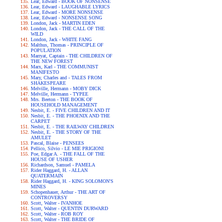
Lear, Edward - BOOK OF NONSENSE
Lear, Edward - LAUGHABLE LYRICS
Lear, Edward - MORE NONSENSE
Lear, Edward - NONSENSE SONG
London, Jack - MARTIN EDEN
London, Jack - THE CALL OF THE
WILD
London, Jack - WHITE FANG
Malthus, Thomas - PRINCIPLE OF
POPULATION
Marryat, Captain - THE CHILDREN OF
THE NEW FOREST
Marx, Karl - THE COMMUNIST
MANIFESTO
Mary, Charles and - TALES FROM
SHAKESPEARE
Melville, Hermann - MOBY DICK
Melville, Hermann - TYPEE
Mrs. Beeton - THE BOOK OF
HOUSEHOLD MANAGEMENT
Nesbit, E. - FIVE CHILDREN AND IT
Nesbit, E. - THE PHOENIX AND THE
CARPET
Nesbit, E. - THE RAILWAY CHILDREN
Nesbit, E. - THE STORY OF THE
AMULET
Pascal, Blaise - PENSEES
Pellico, Silvio - LE MIE PRIGIONI
Poe, Edgar A. - THE FALL OF THE
HOUSE OF USHER
Richardson, Samuel - PAMELA
Rider Haggard, H. - ALLAN
QUATERMAIN
Rider Haggard, H. - KING SOLOMON'S
MINES
Schopenhauer, Arthur - THE ART OF
CONTROVERSY
Scott, Walter - IVANHOE
Scott, Walter - QUENTIN DURWARD
Scott, Walter - ROB ROY
Scott, Walter - THE BRIDE OF