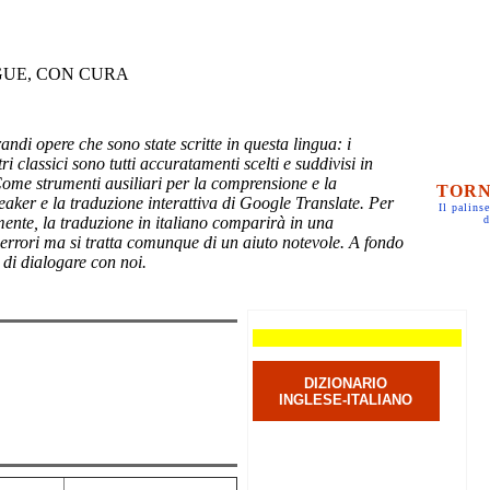
GUE, CON CURA
randi opere che sono state scritte in questa lingua: i
ri classici sono tutti accuratamenti scelti e suddivisi in
Come strumenti ausiliari per la comprensione e la
TORN
eaker e la traduzione interattiva di Google Translate. Per
Il palinse
mente, la traduzione in italiano comparirà in una
d
 errori ma si tratta comunque di un aiuto notevole. A fondo
 di dialogare con noi.
DIZIONARIO
INGLESE-ITALIANO