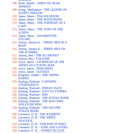
Ibsen, Henrik - WHEN WE DEAD
AWAKEN
Irving, Washington - THE LEGEND OF
SLEEPY HOLLOW
James, Henry - ITALIAN HOURS
James, Henry - THE BOSTONIANS
James, Henry - THE PORTRAIT OF A
LADY
James, Henry - THE TURN OF THE
SCREW
James, Henry - WASHINGTON
SQUARE
Jerome, Jerome K. - THREE MEN IN A
BOAT
Jerome, Jerome K. - THREE MEN ON
THE BUMMEL
Jonson, Ben - THE ALCHEMIST
Jonson, Ben - VOLPONE
Joyce, James - A PORTRAIT OF THE
ARTIST AS A YOUNG MAN
Joyce, James - DUBLINERS
Joyce, James - ULYSSES
Kingsley, Charles - THE WATER-
BABIES
Kipling, Rudyard - CAPTAINS
COURAGEOUS
Kipling, Rudyard - INDIAN TALES
Kipling, Rudyard - JUST SO STORIES
Kipling, Rudyard - KIM
Kipling, Rudyard - THE JUNGLE BOOK
Kipling, Rudyard - THE MAN WHO
WOULD BE KING
Kipling, Rudyard - THE SECOND
JUNGLE BOOK
Lawrence, D. H - THE RAINBOW
Lawrence, D. H - THE WHITE
PEACOCK
Lawrence, D. H - TWILIGHT IN ITALY
Lawrence, D. H. - SONS AND LOVERS
Lawrence, D. H. - WOMEN IN LOVE