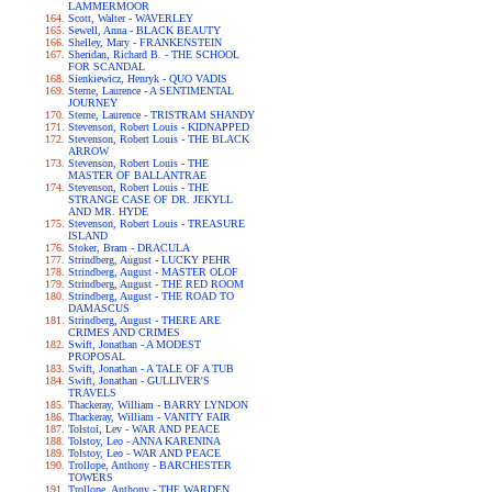
LAMMERMOOR
Scott, Walter - WAVERLEY
Sewell, Anna - BLACK BEAUTY
Shelley, Mary - FRANKENSTEIN
Sheridan, Richard B. - THE SCHOOL
FOR SCANDAL
Sienkiewicz, Henryk - QUO VADIS
Sterne, Laurence - A SENTIMENTAL
JOURNEY
Sterne, Laurence - TRISTRAM SHANDY
Stevenson, Robert Louis - KIDNAPPED
Stevenson, Robert Louis - THE BLACK
ARROW
Stevenson, Robert Louis - THE
MASTER OF BALLANTRAE
Stevenson, Robert Louis - THE
STRANGE CASE OF DR. JEKYLL
AND MR. HYDE
Stevenson, Robert Louis - TREASURE
ISLAND
Stoker, Bram - DRACULA
Strindberg, August - LUCKY PEHR
Strindberg, August - MASTER OLOF
Strindberg, August - THE RED ROOM
Strindberg, August - THE ROAD TO
DAMASCUS
Strindberg, August - THERE ARE
CRIMES AND CRIMES
Swift, Jonathan - A MODEST
PROPOSAL
Swift, Jonathan - A TALE OF A TUB
Swift, Jonathan - GULLIVER'S
TRAVELS
Thackeray, William - BARRY LYNDON
Thackeray, William - VANITY FAIR
Tolstoi, Lev - WAR AND PEACE
Tolstoy, Leo - ANNA KARENINA
Tolstoy, Leo - WAR AND PEACE
Trollope, Anthony - BARCHESTER
TOWERS
Trollope, Anthony - THE WARDEN