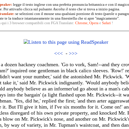
peaker:
legge il testo inglese con una perfetta pronuncia britannica e con il magico
. Per attivarlo clicca sul pulsante
Ascolta il testo
che si trova a inizio pagina.
anslate:
se selezioni con il mouse una qualsiasi porzione di testo (parole o paragr
te te la traduce istantaneamente in una finestrella che si apre "magicamente".
a qui i 3 browser compatibili con FGA Translate:
Chrome
,
Opera
e
Safari
!
<<<
-
>>>
alf a dozen hackney coachmen. 'Go to vork, Sam!--and they cr
Sam?' inquired one gentleman in black calico sleeves. 'Row!' r
idn't want your number,' said the astonished Mr. Pickwick. 'Wh
t take it,' said Mr. Pickwick indignantly. 'Would anybody beli
ld anybody believe as an informer'ud go about in a man's cab
ys into the bargain' (a light flashed upon Mr. Pickwick--it wa
man. 'Yes, did he,' replied the first; 'and then arter aggerawat
 it. But I'll give it him, if I've six months for it. Come on!' 
less disregard of his own private property, and knocked Mr. P
a blow on Mr. Pickwick's nose, and another on Mr. Pickwick's 
h, by way of variety, in Mr. Tupman's waistcoat, and then dan