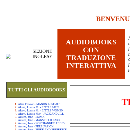
BENVENU
AUDIOBOOKS
c
CON
SEZIONE
INGLESE
TRADUZIONE
INTERATTIVA
TUTTI GLI AUDIOBOOKS
T
Abbe Prevost - MANON LESCAUT
Alcott, Louisa M. - LITTLE MEN
Alcott, Louisa M. - LITTLE WOMEN
Alcott, Louisa May - JACK AND JILL
Austen, Jane - EMMA
Austen, Jane - MANSFIELD PARK
Austen, Jane - NORTHANGER ABBEY
Austen, Jane - PERSUASION
Austen, Jane - PRIDE AND PREJUDICE