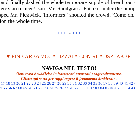
and finally dashed the whole temporary supply of breath out 
ere's an officer?' said Mr. Snodgrass. 'Put 'em under the pum
gasped Mr. Pickwick. 'Informers!' shouted the crowd. 'Come on
ion the whole time.
<<<
-
>>>
♥ FINE AREA VOCALIZZATA CON READSPEAKER
NAVIGA NEL TESTO!
Ogni testo è suddiviso in frammenti numerati progressivamente.
Clicca qui sotto per raggiungere il frammento desiderato.
17
18
19
20
21
22
23
24
25
26
27
28
29
30
31
32
33
34
35
36
37
38
39
40
41
42
4
65
66
67
68
69
70
71
72
73
74
75
76
77
78
79
80
81
82
83
84
85
86
87
88
89
90