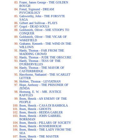
Frazer, James George - THE GOLDEN
BOUGH
Freud, Sigmund - DREAM
PSYCHOLOGY
Galsworthy, John - THE FORSYTE
SAGA
Gilbert and Sullivan - PLAYS
Gogol - DEAD SOULS
Goldsmith, Oliver - SHE STOOPS TO
CONQUER
Goldsmith, Oliver - THE VICAR OF
WAKEFIELD
Grahame, Kenneth - THE WIND IN THE
WILLOWS
Hardy, Thomas - FAR FROM THE
MADDING CROWD
Hardy, Thomas - JUDE THE OBSCURE
Hardy, Thomas - TESS OF THE
D'URBERVILLES
Hardy, Thomas - THE MAYOR OF
CASTERBRIDGE
Hawthorne, Nathaniel - THE SCARLET
LETTER
Hobbes, Thomas - LEVIATHAN
Hope, Anthony - THE PRISONER OF
ZENDA
Hornung, E. W. - MR. JUSTICE
RAFFLES
Ibsen, Henrik - AN ENEMY OF THE
PEOPLE
Ibsen, Henrik - CASA DI BAMBOLA
Ibsen, Henrik - GHOSTS
Ibsen, Henrik - HEDDA GABLER
Ibsen, Henrik - JOHN GABRIEL
BORKMAN
Ibsen, Henrik - PILLARS OF SOCIETY
Ibsen, Henrik - ROSMERHOLM
Ibsen, Henrik - THE LADY FROM THE
SEA
Ibsen, Henrik - THE MASTER
BUILDER