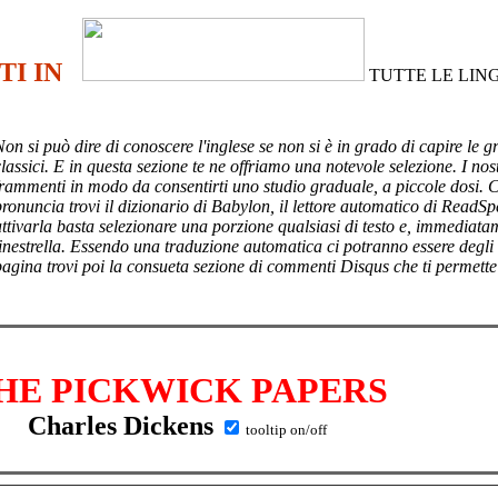
TI IN
TUTTE LE LIN
Non si può dire di conoscere l'inglese se non si è in grado di capire le g
lassici. E in questa sezione te ne offriamo una notevole selezione. I nost
frammenti in modo da consentirti uno studio graduale, a piccole dosi. 
pronuncia trovi il dizionario di Babylon, il lettore automatico di ReadSp
attivarla basta selezionare una porzione qualsiasi di testo e, immediata
finestrella. Essendo una traduzione automatica ci potranno essere degli
pagina trovi poi
la consueta sezione di commenti Disqus che ti permette
HE PICKWICK PAPERS
Charles Dickens
tooltip on/off