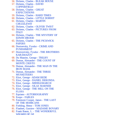
Dickens, Charles - BLEAK HOUSE
Dickens, Charles - DAVID
COPPERFIELD
Dickens, Charles - GREAT
EXPECTATIONS
Dickens, Charles - HARD TIMES
Dickens, Charles - LITTLE DORRIT
Dickens, Charles - MARTIN
CHUZZLEWIT
Dickens, Charles - OLIVER TWIST
Dickens, Charles - PICTURES FROM
ITALY
Dickens, Charles - THE MYSTERY OF
EDWIN DROOD
Dickens, Charles - THE PICKWICK
PAPERS
Dostoevsky, Fyodor - CRIME AND
PUNISHMENT
Dostoyevsky, Fyodor - THE BROTHERS
KARAMAZOV
Du Maurier, George - TRILBY
Dumas, Alexandre - THE COUNT OF
MONTE CRISTO
Dumas, Alexandre - THE MAN IN THE
IRON MASK
Dumas, Alexandre - THE THREE
MUSKETEERS
Eliot, George - ADAM BEDE
Eliot, George - DANIEL DERONDA
Eliot, George - MIDDLEMARCH
Eliot, George - SILAS MARNER
Eliot, George - THE MILL ON THE
FLOSS
Equiano - AUTOBIOGRAPHY
Esopo - FABLES
Fenimore Cooper, James - THE LAST
OF THE MOHICANS
Fielding, Henry - TOM JONES
Flaubert, Gustave - MADAME BOVARY
Frank Baum, L. - THE WONDERFUL
WIZARD OF OZ