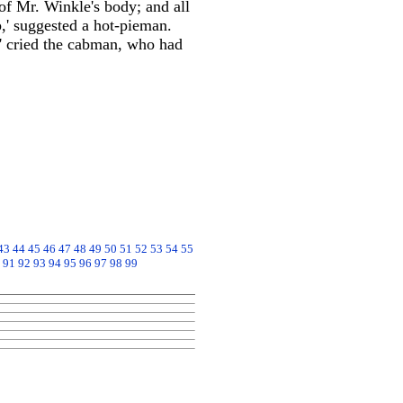
of Mr. Winkle's body; and all
p,' suggested a hot-pieman.
,' cried the cabman, who had
43
44
45
46
47
48
49
50
51
52
53
54
55
91
92
93
94
95
96
97
98
99