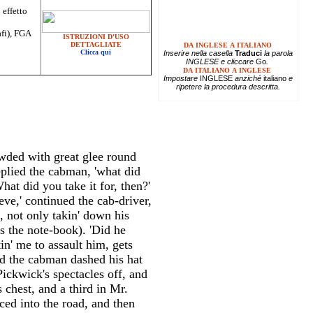
 effetto
afi), FGA
ISTRUZIONI D'USO
DETTAGLIATE
DA INGLESE A ITALIANO
Clicca qui
Inserire
nella casella
Traduci
la parola
INGLESE e cliccare
Go
.
DA ITALIANO A INGLESE
Impostare
INGLESE
anziché
italiano
e
ripetere la procedura descritta.
owded with great glee round
eplied the cabman, 'what did
at did you take it for, then?'
eve,' continued the cab-driver,
, not only takin' down his
s the note-book). 'Did he
in' me to assault him, gets
and the cabman dashed his hat
ickwick's spectacles off, and
chest, and a third in Mr.
ced into the road, and then