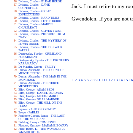
Dickens, Charles - BLEAK HOUSE
Dickens, Charles - DAVID
Jack. I must retire to my r
COPPERFIELD
Dickens, Charles - GREAT
EXPECTATIONS
Gwendolen. If you are not to
Dickens, Charles - HARD TIMES
Dickens, Charles - LITTLE DORRIT
Dickens, Charles - MARTIN
CHUZZLEWIT
Dickens, Charles - OLIVER TWIST
Dickens, Charles - PICTURES FROM
ITALY
Dickens, Charles - THE MYSTERY OF
EDWIN DROOD
Dickens, Charles - THE PICKWICK
PAPERS
Dostoevsky, Fyodor - CRIME AND
PUNISHMENT
Dostoyevsky, Fyodor - THE BROTHERS
KARAMAZOV
Du Maurier, George - TRILBY
Dumas, Alexandre - THE COUNT OF
MONTE CRISTO
Dumas, Alexandre - THE MAN IN THE
1
2
3
4
5
6
7
8
9
10
11
12
13
14
15
16
IRON MASK
Dumas, Alexandre - THE THREE
MUSKETEERS
Eliot, George - ADAM BEDE
Eliot, George - DANIEL DERONDA
Eliot, George - MIDDLEMARCH
Eliot, George - SILAS MARNER
Eliot, George - THE MILL ON THE
FLOSS
Equiano - AUTOBIOGRAPHY
Esopo - FABLES
Fenimore Cooper, James - THE LAST
OF THE MOHICANS
Fielding, Henry - TOM JONES
Flaubert, Gustave - MADAME BOVARY
Frank Baum, L. - THE WONDERFUL
WIZARD OF OZ