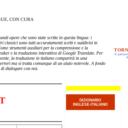
GUE, CON CURA
randi opere che sono state scritte in questa lingua: i
ri classici sono tutti accuratamenti scelti e suddivisi in
Come strumenti ausiliari per la comprensione e la
TORN
eaker e la traduzione interattiva di Google Translate. Per
Il palinse
mente, la traduzione in italiano comparirà in una
d
 errori ma si tratta comunque di un aiuto notevole. A fondo
 di dialogare con noi.
T
DIZIONARIO
INGLESE-ITALIANO