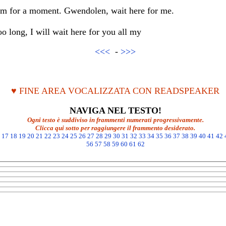
oom for a moment. Gwendolen, wait here for me.
o long, I will wait here for you all my
<<<
-
>>>
♥ FINE AREA VOCALIZZATA CON READSPEAKER
NAVIGA NEL TESTO!
Ogni testo è suddiviso in frammenti numerati progressivamente.
Clicca qui sotto per raggiungere il frammento desiderato.
17
18
19
20
21
22
23
24
25
26
27
28
29
30
31
32
33
34
35
36
37
38
39
40
41
42
56
57
58
59
60
61
62