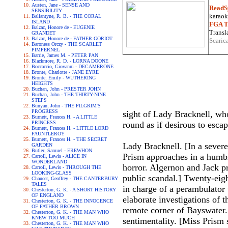
Austen, Jane - SENSE AND
ReadS
SENSIBILITY
karaoke
Ballantyne, R. B. - THE CORAL
ISLAND
FGA Tr
Balzac, Honore de - EUGENIE
Transla
GRANDET
Balzac, Honore de - FATHER GORIOT
Scaric
Baroness Orczy - THE SCARLET
PIMPERNEL
Barrie, James M. - PETER PAN
Blackmore, R. D. - LORNA DOONE
Boccaccio, Giovanni - DECAMERONE
Bronte, Charlotte - JANE EYRE
Bronte, Emily - WUTHERING
HEIGHTS
Buchan, John - PRESTER JOHN
Buchan, John - THE THIRTY-NINE
STEPS
Bunyan, John - THE PILGRIM'S
PROGRESS
sight of Lady Bracknell, who
Burnett, Frances H. - A LITTLE
PRINCESS
round as if desirous to escap
Burnett, Frances H. - LITTLE LORD
FAUNTLEROY
Burnett, Frances H. - THE SECRET
Lady Bracknell. [In a sever
GARDEN
Butler, Samuel - EREWHON
Prism approaches in a humbl
Carroll, Lewis - ALICE IN
WONDERLAND
horror. Algernon and Jack pr
Carroll, Lewis - THROUGH THE
LOOKING-GLASS
public scandal.] Twenty-eig
Chaucer, Geoffrey - THE CANTERBURY
TALES
in charge of a perambulator 
Chesterton, G. K. - A SHORT HISTORY
OF ENGLAND
elaborate investigations of 
Chesterton, G. K. - THE INNOCENCE
OF FATHER BROWN
remote corner of Bayswater. 
Chesterton, G. K. - THE MAN WHO
KNEW TOO MUCH
sentimentality. [Miss Prism 
Chesterton, G. K. - THE MAN WHO