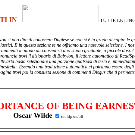
TI IN
TUTTE LE LIN
Non si può dire di conoscere l'inglese se non si è in grado di capire le g
lassici. E in questa sezione te ne offriamo una notevole selezione. I nost
frammenti in modo da consentirti uno studio graduale, a piccole dosi. 
pronuncia trovi il dizionario di Babylon, il lettore automatico di ReadSp
attivarla basta selezionare una porzione qualsiasi di testo e, immediata
finestrella. Essendo una traduzione automatica ci potranno essere degli
pagina trovi poi
la consueta sezione di commenti Disqus che ti permette
ORTANCE OF BEING EARNES
Oscar Wilde
tooltip on/off