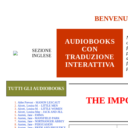
BENVENU
AUDIOBOOKS
c
CON
SEZIONE
INGLESE
TRADUZIONE
INTERATTIVA
TUTTI GLI AUDIOBOOKS
THE IMP
Abbe Prevost - MANON LESCAUT
Alcott, Louisa M. - LITTLE MEN
Alcott, Louisa M. - LITTLE WOMEN
Alcott, Louisa May - JACK AND JILL
Austen, Jane - EMMA
Austen, Jane - MANSFIELD PARK
Austen, Jane - NORTHANGER ABBEY
Austen, Jane - PERSUASION
Austen, Jane - PRIDE AND PREJUDICE