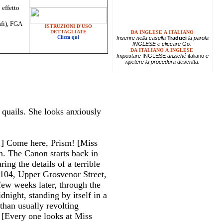
 effetto
afi), FGA
ISTRUZIONI D'USO
DETTAGLIATE
DA INGLESE A ITALIANO
Clicca qui
Inserire
nella casella
Traduci
la parola
INGLESE e cliccare
Go
.
DA ITALIANO A INGLESE
Impostare
INGLESE
anziché
italiano
e
ripetere la procedura descritta.
 quails. She looks anxiously
e.] Come here, Prism! [Miss
n. The Canon starts back in
ng the details of a terrible
 104, Upper Grosvenor Street,
few weeks later, through the
night, standing by itself in a
than usually revolting
! [Every one looks at Miss