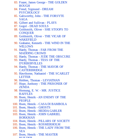
Frazer, James George - THE GOLDEN
BOUGH
Freud, Sigmund - DREAM
PSYCHOLOGY
Galsworthy, John - THE FORSYTE
SAGA
Gilbert and Sullivan - PLAYS
Gogol - DEAD SOULS
Goldsmith, Oliver - SHE STOOPS TO
CONQUER
Goldsmith, Oliver - THE VICAR OF
WAKEFIELD
Grahame, Kenneth - THE WIND IN THE
WILLOWS
Hardy, Thomas - FAR FROM THE
MADDING CROWD
Hardy, Thomas - JUDE THE OBSCURE
Hardy, Thomas - TESS OF THE
D'URBERVILLES
Hardy, Thomas - THE MAYOR OF
CASTERBRIDGE
Hawthorne, Nathaniel - THE SCARLET
LETTER
Hobbes, Thomas - LEVIATHAN
Hope, Anthony - THE PRISONER OF
ZENDA
Hornung, E. W. - MR. JUSTICE
RAFFLES
Ibsen, Henrik - AN ENEMY OF THE
PEOPLE
Ibsen, Henrik - CASA DI BAMBOLA
Ibsen, Henrik - GHOSTS
Ibsen, Henrik - HEDDA GABLER
Ibsen, Henrik - JOHN GABRIEL
BORKMAN
Ibsen, Henrik - PILLARS OF SOCIETY
Ibsen, Henrik - ROSMERHOLM
Ibsen, Henrik - THE LADY FROM THE
SEA
Ibsen, Henrik - THE MASTER
BUILDER