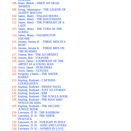
Ibsen, Henrik - WHEN WE DEAD
AWAKEN
Irving, Washington - THE LEGEND OF
SLEEPY HOLLOW
James, Henry - ITALIAN HOURS
James, Henry - THE BOSTONIANS
James, Henry - THE PORTRAIT OF A
LADY
James, Henry - THE TURN OF THE
SCREW
James, Henry - WASHINGTON
SQUARE
Jerome, Jerome K. - THREE MEN IN A
BOAT
Jerome, Jerome K. - THREE MEN ON
THE BUMMEL
Jonson, Ben - THE ALCHEMIST
Jonson, Ben - VOLPONE
Joyce, James - A PORTRAIT OF THE
ARTIST AS A YOUNG MAN
Joyce, James - DUBLINERS
Joyce, James - ULYSSES
Kingsley, Charles - THE WATER-
BABIES
Kipling, Rudyard - CAPTAINS
COURAGEOUS
Kipling, Rudyard - INDIAN TALES
Kipling, Rudyard - JUST SO STORIES
Kipling, Rudyard - KIM
Kipling, Rudyard - THE JUNGLE BOOK
Kipling, Rudyard - THE MAN WHO
WOULD BE KING
Kipling, Rudyard - THE SECOND
JUNGLE BOOK
Lawrence, D. H - THE RAINBOW
Lawrence, D. H - THE WHITE
PEACOCK
Lawrence, D. H - TWILIGHT IN ITALY
Lawrence, D. H. - SONS AND LOVERS
Lawrence, D. H. - WOMEN IN LOVE