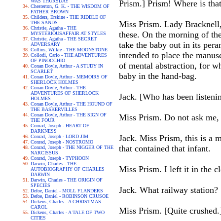
WAS THURSDAY
Prism.] Prism! Where is tha
Chesterton, G. K. - THE WISDOM OF
FATHER BROWN
Childers, Erskine - THE RIDDLE OF
Miss Prism. Lady Bracknell, 
THE SANDS
Christie, Agatha - THE
these. On the morning of th
MYSTERIOUSAFFAIR AT STYLES
Christie, Agatha - THE SECRET
take the baby out in its per
ADVERSARY
Collins, Wilkie - THE MOONSTONE
intended to place the manus
Collodi, Carlo - THE ADVENTURES
OF PINOCCHIO
of mental abstraction, for w
Conan Doyle, Arthur - A STUDY IN
SCARLET
baby in the hand-bag.
Conan Doyle, Arthur - MEMOIRS OF
SHERLOCK HOLMES
Conan Doyle, Arthur - THE
ADVENTURES OF SHERLOCK
Jack. [Who has been listenin
HOLMES
Conan Doyle, Arthur - THE HOUND OF
THE BASKERVILLES
Conan Doyle, Arthur - THE SIGN OF
Miss Prism. Do not ask me,
THE FOUR
Conrad, Joseph - HEART OF
DARKNESS
Jack. Miss Prism, this is a 
Conrad, Joseph - LORD JIM
Conrad, Joseph - NOSTROMO
that contained that infant.
Conrad, Joseph - THE NIGGER OF THE
NARCISSUS
Conrad, Joseph - TYPHOON
Darwin, Charles - THE
Miss Prism. I left it in the 
AUTOBIOGRAPHY OF CHARLES
DARWIN
Darwin, Charles - THE ORIGIN OF
SPECIES
Jack. What railway station?
Defoe, Daniel - MOLL FLANDERS
Defoe, Daniel - ROBINSON CRUSOE
Dickens, Charles - A CHRISTMAS
CAROL
Miss Prism. [Quite crushed.] 
Dickens, Charles - A TALE OF TWO
CITIES