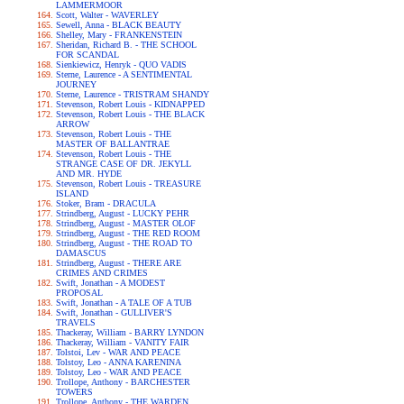
LAMMERMOOR
Scott, Walter - WAVERLEY
Sewell, Anna - BLACK BEAUTY
Shelley, Mary - FRANKENSTEIN
Sheridan, Richard B. - THE SCHOOL
FOR SCANDAL
Sienkiewicz, Henryk - QUO VADIS
Sterne, Laurence - A SENTIMENTAL
JOURNEY
Sterne, Laurence - TRISTRAM SHANDY
Stevenson, Robert Louis - KIDNAPPED
Stevenson, Robert Louis - THE BLACK
ARROW
Stevenson, Robert Louis - THE
MASTER OF BALLANTRAE
Stevenson, Robert Louis - THE
STRANGE CASE OF DR. JEKYLL
AND MR. HYDE
Stevenson, Robert Louis - TREASURE
ISLAND
Stoker, Bram - DRACULA
Strindberg, August - LUCKY PEHR
Strindberg, August - MASTER OLOF
Strindberg, August - THE RED ROOM
Strindberg, August - THE ROAD TO
DAMASCUS
Strindberg, August - THERE ARE
CRIMES AND CRIMES
Swift, Jonathan - A MODEST
PROPOSAL
Swift, Jonathan - A TALE OF A TUB
Swift, Jonathan - GULLIVER'S
TRAVELS
Thackeray, William - BARRY LYNDON
Thackeray, William - VANITY FAIR
Tolstoi, Lev - WAR AND PEACE
Tolstoy, Leo - ANNA KARENINA
Tolstoy, Leo - WAR AND PEACE
Trollope, Anthony - BARCHESTER
TOWERS
Trollope, Anthony - THE WARDEN