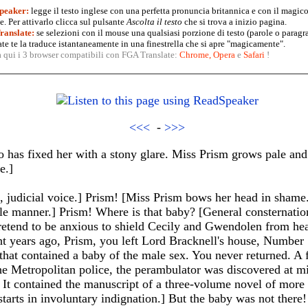
peaker:
legge il testo inglese con una perfetta pronuncia britannica e con il magico
. Per attivarlo clicca sul pulsante
Ascolta il testo
che si trova a inizio pagina.
anslate:
se selezioni con il mouse una qualsiasi porzione di testo (parole o paragr
te te la traduce istantaneamente in una finestrella che si apre "magicamente".
a qui i 3 browser compatibili con FGA Translate:
Chrome
,
Opera
e
Safari
!
<<<
-
>>>
 has fixed her with a stony glare. Miss Prism grows pale and
e.]
e, judicial voice.] Prism! [Miss Prism bows her head in sham
e manner.] Prism! Where is that baby? [General consternatio
etend to be anxious to shield Cecily and Gwendolen from heari
ht years ago, Prism, you left Lord Bracknell's house, Number
that contained a baby of the male sex. You never returned. A 
the Metropolitan police, the perambulator was discovered at mid
It contained the manuscript of a three-volume novel of more 
starts in involuntary indignation.] But the baby was not there