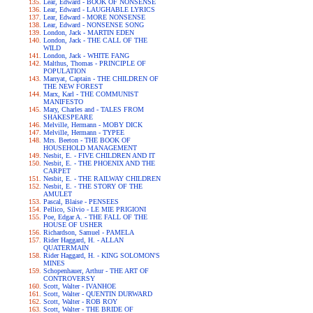
Lear, Edward - BOOK OF NONSENSE
Lear, Edward - LAUGHABLE LYRICS
Lear, Edward - MORE NONSENSE
Lear, Edward - NONSENSE SONG
London, Jack - MARTIN EDEN
London, Jack - THE CALL OF THE
WILD
London, Jack - WHITE FANG
Malthus, Thomas - PRINCIPLE OF
POPULATION
Marryat, Captain - THE CHILDREN OF
THE NEW FOREST
Marx, Karl - THE COMMUNIST
MANIFESTO
Mary, Charles and - TALES FROM
SHAKESPEARE
Melville, Hermann - MOBY DICK
Melville, Hermann - TYPEE
Mrs. Beeton - THE BOOK OF
HOUSEHOLD MANAGEMENT
Nesbit, E. - FIVE CHILDREN AND IT
Nesbit, E. - THE PHOENIX AND THE
CARPET
Nesbit, E. - THE RAILWAY CHILDREN
Nesbit, E. - THE STORY OF THE
AMULET
Pascal, Blaise - PENSEES
Pellico, Silvio - LE MIE PRIGIONI
Poe, Edgar A. - THE FALL OF THE
HOUSE OF USHER
Richardson, Samuel - PAMELA
Rider Haggard, H. - ALLAN
QUATERMAIN
Rider Haggard, H. - KING SOLOMON'S
MINES
Schopenhauer, Arthur - THE ART OF
CONTROVERSY
Scott, Walter - IVANHOE
Scott, Walter - QUENTIN DURWARD
Scott, Walter - ROB ROY
Scott, Walter - THE BRIDE OF