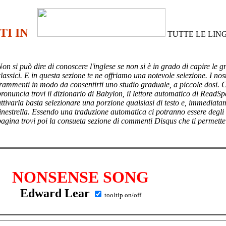
TI IN
TUTTE LE LIN
Non si può dire di conoscere l'inglese se non si è in grado di capire le g
lassici. E in questa sezione te ne offriamo una notevole selezione. I nost
frammenti in modo da consentirti uno studio graduale, a piccole dosi. 
pronuncia trovi il dizionario di Babylon, il lettore automatico di ReadSp
attivarla basta selezionare una porzione qualsiasi di testo e, immediata
finestrella. Essendo una traduzione automatica ci potranno essere degli
pagina trovi poi
la consueta sezione di commenti Disqus che ti permette
NONSENSE SONG
Edward Lear
tooltip on/off