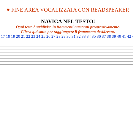
♥ FINE AREA VOCALIZZATA CON READSPEAKER
NAVIGA NEL TESTO!
Ogni testo è suddiviso in frammenti numerati progressivamente.
Clicca qui sotto per raggiungere il frammento desiderato.
17
18
19
20
21
22
23
24
25
26
27
28
29
30
31
32
33
34
35
36
37
38
39
40
41
42