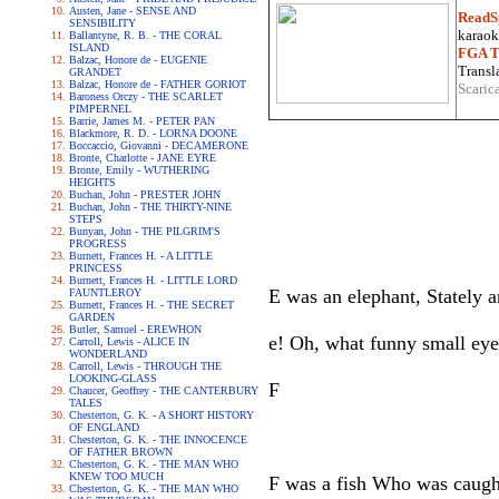
Austen, Jane - SENSE AND
ReadS
SENSIBILITY
karaoke
Ballantyne, R. B. - THE CORAL
ISLAND
FGA Tr
Balzac, Honore de - EUGENIE
Transla
GRANDET
Balzac, Honore de - FATHER GORIOT
Scaric
Baroness Orczy - THE SCARLET
PIMPERNEL
Barrie, James M. - PETER PAN
Blackmore, R. D. - LORNA DOONE
Boccaccio, Giovanni - DECAMERONE
Bronte, Charlotte - JANE EYRE
Bronte, Emily - WUTHERING
HEIGHTS
Buchan, John - PRESTER JOHN
Buchan, John - THE THIRTY-NINE
STEPS
Bunyan, John - THE PILGRIM'S
PROGRESS
Burnett, Frances H. - A LITTLE
PRINCESS
Burnett, Frances H. - LITTLE LORD
E was an elephant, Stately a
FAUNTLEROY
Burnett, Frances H. - THE SECRET
GARDEN
Butler, Samuel - EREWHON
e! Oh, what funny small eye
Carroll, Lewis - ALICE IN
WONDERLAND
Carroll, Lewis - THROUGH THE
LOOKING-GLASS
F
Chaucer, Geoffrey - THE CANTERBURY
TALES
Chesterton, G. K. - A SHORT HISTORY
OF ENGLAND
Chesterton, G. K. - THE INNOCENCE
OF FATHER BROWN
Chesterton, G. K. - THE MAN WHO
KNEW TOO MUCH
F was a fish Who was caught 
Chesterton, G. K. - THE MAN WHO