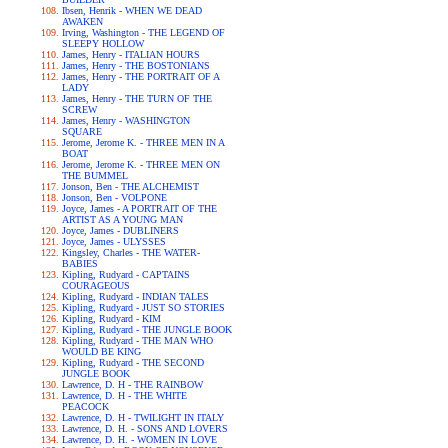
Ibsen, Henrik - WHEN WE DEAD
AWAKEN
Irving, Washington - THE LEGEND OF
SLEEPY HOLLOW
James, Henry - ITALIAN HOURS
James, Henry - THE BOSTONIANS
James, Henry - THE PORTRAIT OF A
LADY
James, Henry - THE TURN OF THE
SCREW
James, Henry - WASHINGTON
SQUARE
Jerome, Jerome K. - THREE MEN IN A
BOAT
Jerome, Jerome K. - THREE MEN ON
THE BUMMEL
Jonson, Ben - THE ALCHEMIST
Jonson, Ben - VOLPONE
Joyce, James - A PORTRAIT OF THE
ARTIST AS A YOUNG MAN
Joyce, James - DUBLINERS
Joyce, James - ULYSSES
Kingsley, Charles - THE WATER-
BABIES
Kipling, Rudyard - CAPTAINS
COURAGEOUS
Kipling, Rudyard - INDIAN TALES
Kipling, Rudyard - JUST SO STORIES
Kipling, Rudyard - KIM
Kipling, Rudyard - THE JUNGLE BOOK
Kipling, Rudyard - THE MAN WHO
WOULD BE KING
Kipling, Rudyard - THE SECOND
JUNGLE BOOK
Lawrence, D. H - THE RAINBOW
Lawrence, D. H - THE WHITE
PEACOCK
Lawrence, D. H - TWILIGHT IN ITALY
Lawrence, D. H. - SONS AND LOVERS
Lawrence, D. H. - WOMEN IN LOVE