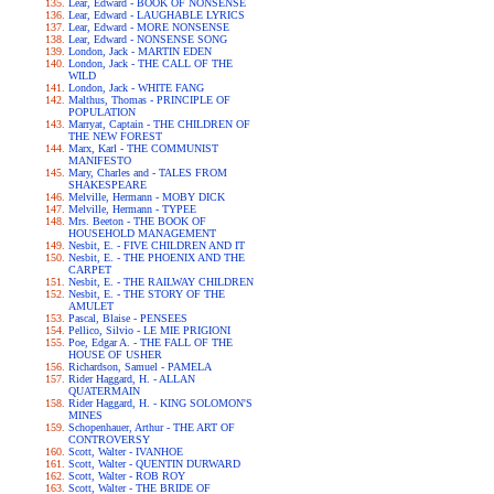
Lear, Edward - BOOK OF NONSENSE
Lear, Edward - LAUGHABLE LYRICS
Lear, Edward - MORE NONSENSE
Lear, Edward - NONSENSE SONG
London, Jack - MARTIN EDEN
London, Jack - THE CALL OF THE
WILD
London, Jack - WHITE FANG
Malthus, Thomas - PRINCIPLE OF
POPULATION
Marryat, Captain - THE CHILDREN OF
THE NEW FOREST
Marx, Karl - THE COMMUNIST
MANIFESTO
Mary, Charles and - TALES FROM
SHAKESPEARE
Melville, Hermann - MOBY DICK
Melville, Hermann - TYPEE
Mrs. Beeton - THE BOOK OF
HOUSEHOLD MANAGEMENT
Nesbit, E. - FIVE CHILDREN AND IT
Nesbit, E. - THE PHOENIX AND THE
CARPET
Nesbit, E. - THE RAILWAY CHILDREN
Nesbit, E. - THE STORY OF THE
AMULET
Pascal, Blaise - PENSEES
Pellico, Silvio - LE MIE PRIGIONI
Poe, Edgar A. - THE FALL OF THE
HOUSE OF USHER
Richardson, Samuel - PAMELA
Rider Haggard, H. - ALLAN
QUATERMAIN
Rider Haggard, H. - KING SOLOMON'S
MINES
Schopenhauer, Arthur - THE ART OF
CONTROVERSY
Scott, Walter - IVANHOE
Scott, Walter - QUENTIN DURWARD
Scott, Walter - ROB ROY
Scott, Walter - THE BRIDE OF