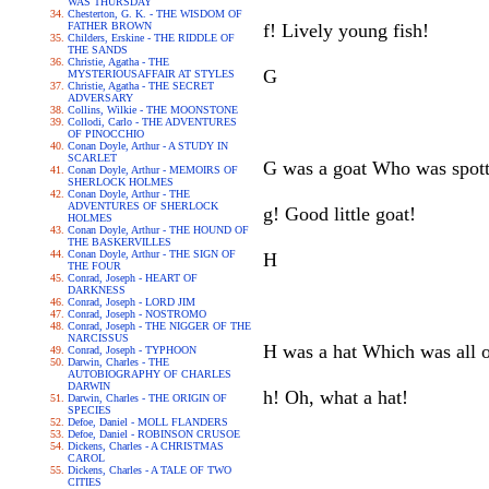
WAS THURSDAY
Chesterton, G. K. - THE WISDOM OF
FATHER BROWN
f! Lively young fish!
Childers, Erskine - THE RIDDLE OF
THE SANDS
Christie, Agatha - THE
G
MYSTERIOUSAFFAIR AT STYLES
Christie, Agatha - THE SECRET
ADVERSARY
Collins, Wilkie - THE MOONSTONE
Collodi, Carlo - THE ADVENTURES
OF PINOCCHIO
Conan Doyle, Arthur - A STUDY IN
SCARLET
G was a goat Who was spott
Conan Doyle, Arthur - MEMOIRS OF
SHERLOCK HOLMES
Conan Doyle, Arthur - THE
ADVENTURES OF SHERLOCK
g! Good little goat!
HOLMES
Conan Doyle, Arthur - THE HOUND OF
THE BASKERVILLES
Conan Doyle, Arthur - THE SIGN OF
H
THE FOUR
Conrad, Joseph - HEART OF
DARKNESS
Conrad, Joseph - LORD JIM
Conrad, Joseph - NOSTROMO
Conrad, Joseph - THE NIGGER OF THE
NARCISSUS
H was a hat Which was all o
Conrad, Joseph - TYPHOON
Darwin, Charles - THE
AUTOBIOGRAPHY OF CHARLES
DARWIN
h! Oh, what a hat!
Darwin, Charles - THE ORIGIN OF
SPECIES
Defoe, Daniel - MOLL FLANDERS
Defoe, Daniel - ROBINSON CRUSOE
Dickens, Charles - A CHRISTMAS
CAROL
Dickens, Charles - A TALE OF TWO
CITIES