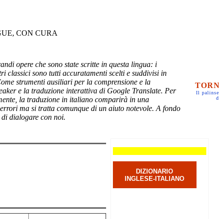
GUE, CON CURA
randi opere che sono state scritte in questa lingua: i
ri classici sono tutti accuratamenti scelti e suddivisi in
Come strumenti ausiliari per la comprensione e la
TORN
eaker e la traduzione interattiva di Google Translate. Per
Il palinse
mente, la traduzione in italiano comparirà in una
d
 errori ma si tratta comunque di un aiuto notevole. A fondo
 di dialogare con noi.
DIZIONARIO
INGLESE-ITALIANO