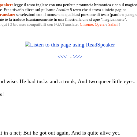
peaker:
legge il testo inglese con una perfetta pronuncia britannica e con il magico
. Per attivarlo clicca sul pulsante
Ascolta il testo
che si trova a inizio pagina.
anslate:
se selezioni con il mouse una qualsiasi porzione di testo (parole o paragr
te te la traduce istantaneamente in una finestrella che si apre "magicamente".
a qui i 3 browser compatibili con FGA Translate:
Chrome
,
Opera
e
Safari
!
<<<
-
>>>
nd wise: He had tusks and a trunk, And two queer little eyes.
s!
in a net; But he got out again, And is quite alive yet.