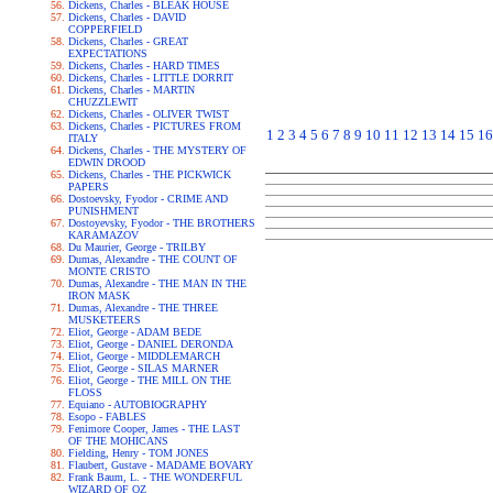
Dickens, Charles - BLEAK HOUSE
Dickens, Charles - DAVID
COPPERFIELD
Dickens, Charles - GREAT
EXPECTATIONS
Dickens, Charles - HARD TIMES
Dickens, Charles - LITTLE DORRIT
Dickens, Charles - MARTIN
CHUZZLEWIT
Dickens, Charles - OLIVER TWIST
Dickens, Charles - PICTURES FROM
1
2
3
4
5
6
7
8
9
10
11
12
13
14
15
16
ITALY
Dickens, Charles - THE MYSTERY OF
EDWIN DROOD
Dickens, Charles - THE PICKWICK
PAPERS
Dostoevsky, Fyodor - CRIME AND
PUNISHMENT
Dostoyevsky, Fyodor - THE BROTHERS
KARAMAZOV
Du Maurier, George - TRILBY
Dumas, Alexandre - THE COUNT OF
MONTE CRISTO
Dumas, Alexandre - THE MAN IN THE
IRON MASK
Dumas, Alexandre - THE THREE
MUSKETEERS
Eliot, George - ADAM BEDE
Eliot, George - DANIEL DERONDA
Eliot, George - MIDDLEMARCH
Eliot, George - SILAS MARNER
Eliot, George - THE MILL ON THE
FLOSS
Equiano - AUTOBIOGRAPHY
Esopo - FABLES
Fenimore Cooper, James - THE LAST
OF THE MOHICANS
Fielding, Henry - TOM JONES
Flaubert, Gustave - MADAME BOVARY
Frank Baum, L. - THE WONDERFUL
WIZARD OF OZ