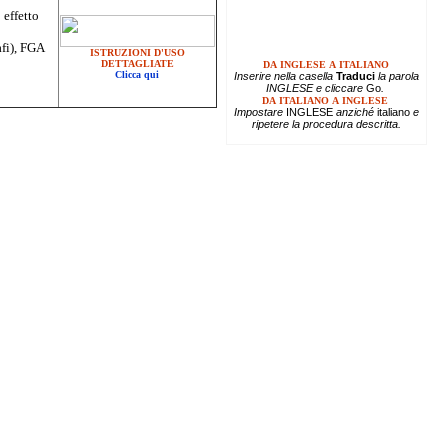
 effetto
afi), FGA
ISTRUZIONI D'USO
DETTAGLIATE
DA INGLESE A ITALIANO
Clicca qui
Inserire
nella casella
Traduci
la parola
INGLESE e cliccare
Go
.
DA ITALIANO A INGLESE
Impostare
INGLESE
anziché
italiano
e
ripetere la procedura descritta.