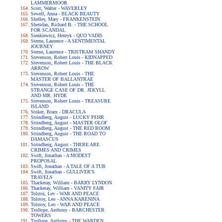
LAMMERMOOR
Scott, Walter - WAVERLEY
Sewell, Anna - BLACK BEAUTY
Shelley, Mary - FRANKENSTEIN
Sheridan, Richard B. - THE SCHOOL
FOR SCANDAL
Sienkiewicz, Henryk - QUO VADIS
Sterne, Laurence - A SENTIMENTAL
JOURNEY
Sterne, Laurence - TRISTRAM SHANDY
Stevenson, Robert Louis - KIDNAPPED
Stevenson, Robert Louis - THE BLACK
ARROW
Stevenson, Robert Louis - THE
MASTER OF BALLANTRAE
Stevenson, Robert Louis - THE
STRANGE CASE OF DR. JEKYLL
AND MR. HYDE
Stevenson, Robert Louis - TREASURE
ISLAND
Stoker, Bram - DRACULA
Strindberg, August - LUCKY PEHR
Strindberg, August - MASTER OLOF
Strindberg, August - THE RED ROOM
Strindberg, August - THE ROAD TO
DAMASCUS
Strindberg, August - THERE ARE
CRIMES AND CRIMES
Swift, Jonathan - A MODEST
PROPOSAL
Swift, Jonathan - A TALE OF A TUB
Swift, Jonathan - GULLIVER'S
TRAVELS
Thackeray, William - BARRY LYNDON
Thackeray, William - VANITY FAIR
Tolstoi, Lev - WAR AND PEACE
Tolstoy, Leo - ANNA KARENINA
Tolstoy, Leo - WAR AND PEACE
Trollope, Anthony - BARCHESTER
TOWERS
Trollope, Anthony - THE WARDEN