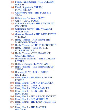
Frazer, James George - THE GOLDEN
BOUGH
Freud, Sigmund - DREAM
PSYCHOLOGY
Galsworthy, John - THE FORSYTE
SAGA
Gilbert and Sullivan - PLAYS
Gogol - DEAD SOULS
Goldsmith, Oliver - SHE STOOPS TO
CONQUER
Goldsmith, Oliver - THE VICAR OF
WAKEFIELD
Grahame, Kenneth - THE WIND IN THE
WILLOWS
Hardy, Thomas - FAR FROM THE
MADDING CROWD
Hardy, Thomas - JUDE THE OBSCURE
Hardy, Thomas - TESS OF THE
D'URBERVILLES
Hardy, Thomas - THE MAYOR OF
CASTERBRIDGE
Hawthorne, Nathaniel - THE SCARLET
LETTER
Hobbes, Thomas - LEVIATHAN
Hope, Anthony - THE PRISONER OF
ZENDA
Hornung, E. W. - MR. JUSTICE
RAFFLES
Ibsen, Henrik - AN ENEMY OF THE
PEOPLE
Ibsen, Henrik - CASA DI BAMBOLA
Ibsen, Henrik - GHOSTS
Ibsen, Henrik - HEDDA GABLER
Ibsen, Henrik - JOHN GABRIEL
BORKMAN
Ibsen, Henrik - PILLARS OF SOCIETY
Ibsen, Henrik - ROSMERHOLM
Ibsen, Henrik - THE LADY FROM THE
SEA
Ibsen, Henrik - THE MASTER
BUILDER