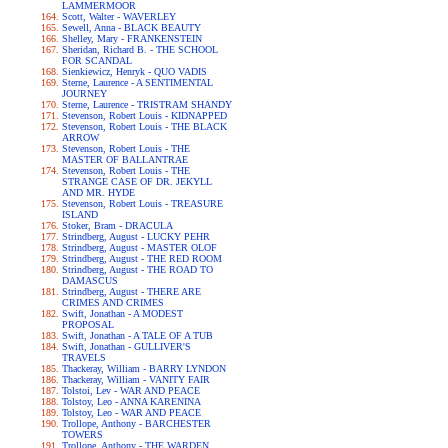
LAMMERMOOR
Scott, Walter - WAVERLEY
Sewell, Anna - BLACK BEAUTY
Shelley, Mary - FRANKENSTEIN
Sheridan, Richard B. - THE SCHOOL
FOR SCANDAL
Sienkiewicz, Henryk - QUO VADIS
Sterne, Laurence - A SENTIMENTAL
JOURNEY
Sterne, Laurence - TRISTRAM SHANDY
Stevenson, Robert Louis - KIDNAPPED
Stevenson, Robert Louis - THE BLACK
ARROW
Stevenson, Robert Louis - THE
MASTER OF BALLANTRAE
Stevenson, Robert Louis - THE
STRANGE CASE OF DR. JEKYLL
AND MR. HYDE
Stevenson, Robert Louis - TREASURE
ISLAND
Stoker, Bram - DRACULA
Strindberg, August - LUCKY PEHR
Strindberg, August - MASTER OLOF
Strindberg, August - THE RED ROOM
Strindberg, August - THE ROAD TO
DAMASCUS
Strindberg, August - THERE ARE
CRIMES AND CRIMES
Swift, Jonathan - A MODEST
PROPOSAL
Swift, Jonathan - A TALE OF A TUB
Swift, Jonathan - GULLIVER'S
TRAVELS
Thackeray, William - BARRY LYNDON
Thackeray, William - VANITY FAIR
Tolstoi, Lev - WAR AND PEACE
Tolstoy, Leo - ANNA KARENINA
Tolstoy, Leo - WAR AND PEACE
Trollope, Anthony - BARCHESTER
TOWERS
Trollope, Anthony - THE WARDEN