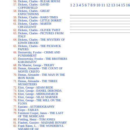
Dickens, Charles - BLEAK HOUSE
Dickens, Charles - DAVID
1
2
3
4
5
6
7
8
9
10
11
12
13
14
15
16
COPPERFIELD
Dickens, Charles - GREAT
EXPECTATIONS
Dickens, Charles - HARD TIMES
Dickens, Charles - LITTLE DORRIT
Dickens, Charles - MARTIN
CHUZZLEWIT
Dickens, Charles - OLIVER TWIST
Dickens, Charles - PICTURES FROM
ITALY
Dickens, Charles - THE MYSTERY OF
EDWIN DROOD
Dickens, Charles - THE PICKWICK
PAPERS
Dostoevsky, Fyodor - CRIME AND
PUNISHMENT
Dostoyevsky, Fyodor - THE BROTHERS
KARAMAZOV
Du Maurier, George - TRILBY
Dumas, Alexandre - THE COUNT OF
MONTE CRISTO
Dumas, Alexandre - THE MAN IN THE
IRON MASK
Dumas, Alexandre - THE THREE
MUSKETEERS
Eliot, George - ADAM BEDE
Eliot, George - DANIEL DERONDA
Eliot, George - MIDDLEMARCH
Eliot, George - SILAS MARNER
Eliot, George - THE MILL ON THE
FLOSS
Equiano - AUTOBIOGRAPHY
Esopo - FABLES
Fenimore Cooper, James - THE LAST
OF THE MOHICANS
Fielding, Henry - TOM JONES
Flaubert, Gustave - MADAME BOVARY
Frank Baum, L. - THE WONDERFUL
WIZARD OF OZ