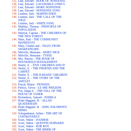
Lear, Edward - BOOK OF NONSENSE
Lear, Edward - LAUGHABLE LYRICS
Lear, Edward - MORE NONSENSE
Lear, Edward - NONSENSE SONG
London, Jack - MARTIN EDEN
London, Jack - THE CALL OF THE
WILD
London, Jack - WHITE FANG
Malthus, Thomas - PRINCIPLE OF
POPULATION
Marryat, Captain - THE CHILDREN OF
THE NEW FOREST
Marx, Karl - THE COMMUNIST
MANIFESTO
Mary, Charles and - TALES FROM
SHAKESPEARE
Melville, Hermann - MOBY DICK
Melville, Hermann - TYPEE
Mrs. Beeton - THE BOOK OF
HOUSEHOLD MANAGEMENT
Nesbit, E. - FIVE CHILDREN AND IT
Nesbit, E. - THE PHOENIX AND THE
CARPET
Nesbit, E. - THE RAILWAY CHILDREN
Nesbit, E. - THE STORY OF THE
AMULET
Pascal, Blaise - PENSEES
Pellico, Silvio - LE MIE PRIGIONI
Poe, Edgar A. - THE FALL OF THE
HOUSE OF USHER
Richardson, Samuel - PAMELA
Rider Haggard, H. - ALLAN
QUATERMAIN
Rider Haggard, H. - KING SOLOMON'S
MINES
Schopenhauer, Arthur - THE ART OF
CONTROVERSY
Scott, Walter - IVANHOE
Scott, Walter - QUENTIN DURWARD
Scott, Walter - ROB ROY
Scott, Walter - THE BRIDE OF