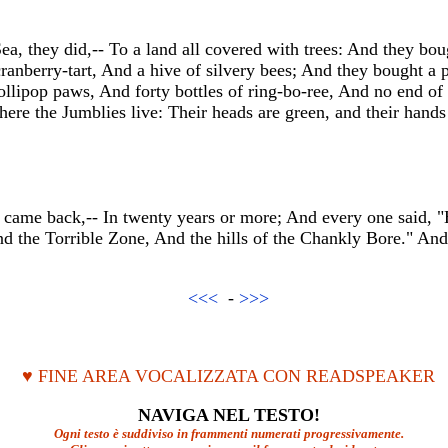
ea, they did,-- To a land all covered with trees: And they bou
ranberry-tart, And a hive of silvery bees; And they bought a
lipop paws, And forty bottles of ring-bo-ree, And no end of 
here the Jumblies live: Their heads are green, and their hands
l came back,-- In twenty years or more; And every one said, 
nd the Torrible Zone, And the hills of the Chankly Bore." And
<<<
-
>>>
♥ FINE AREA VOCALIZZATA CON READSPEAKER
NAVIGA NEL TESTO!
Ogni testo è suddiviso in frammenti numerati progressivamente.