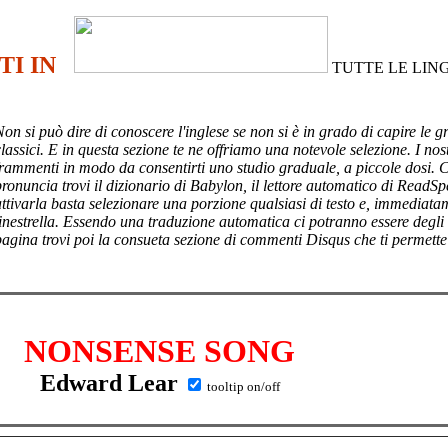
TI IN
TUTTE LE LIN
Non si può dire di conoscere l'inglese se non si è in grado di capire le g
lassici. E in questa sezione te ne offriamo una notevole selezione. I nost
frammenti in modo da consentirti uno studio graduale, a piccole dosi. 
pronuncia trovi il dizionario di Babylon, il lettore automatico di ReadSp
attivarla basta selezionare una porzione qualsiasi di testo e, immediata
finestrella. Essendo una traduzione automatica ci potranno essere degli
pagina trovi poi
la consueta sezione di commenti Disqus che ti permette
NONSENSE SONG
Edward Lear
tooltip on/off