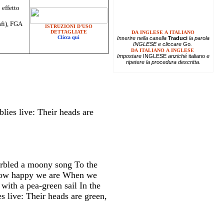
 effetto
afi), FGA
ISTRUZIONI D'USO
DETTAGLIATE
DA INGLESE A ITALIANO
Clicca qui
Inserire
nella casella
Traduci
la parola
INGLESE e cliccare
Go
.
DA ITALIANO A INGLESE
Impostare
INGLESE
anziché
italiano
e
ripetere la procedura descritta.
lies live: Their heads are
arbled a moony song To the
 How happy we are When we
 with a pea-green sail In the
 live: Their heads are green,