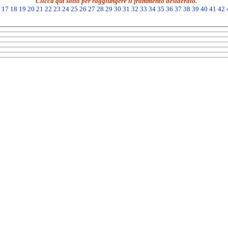
Clicca qui sotto per raggiungere il frammento desiderato.
17
18
19
20
21
22
23
24
25
26
27
28
29
30
31
32
33
34
35
36
37
38
39
40
41
42