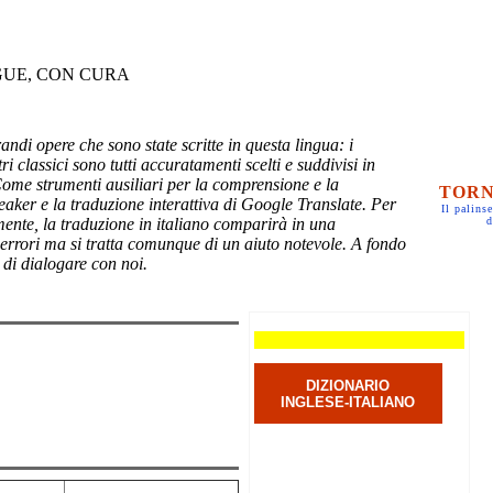
GUE, CON CURA
randi opere che sono state scritte in questa lingua: i
ri classici sono tutti accuratamenti scelti e suddivisi in
Come strumenti ausiliari per la comprensione e la
TORN
eaker e la traduzione interattiva di Google Translate. Per
Il palinse
mente, la traduzione in italiano comparirà in una
d
 errori ma si tratta comunque di un aiuto notevole. A fondo
 di dialogare con noi.
DIZIONARIO
INGLESE-ITALIANO