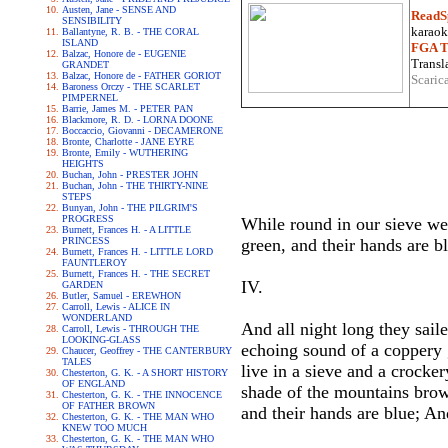
Austen, Jane - SENSE AND
ReadS
SENSIBILITY
karaoke
Ballantyne, R. B. - THE CORAL
ISLAND
FGA Tr
Balzac, Honore de - EUGENIE
Transla
GRANDET
Balzac, Honore de - FATHER GORIOT
Scaric
Baroness Orczy - THE SCARLET
PIMPERNEL
Barrie, James M. - PETER PAN
Blackmore, R. D. - LORNA DOONE
Boccaccio, Giovanni - DECAMERONE
Bronte, Charlotte - JANE EYRE
Bronte, Emily - WUTHERING
HEIGHTS
Buchan, John - PRESTER JOHN
Buchan, John - THE THIRTY-NINE
STEPS
Bunyan, John - THE PILGRIM'S
PROGRESS
While round in our sieve we 
Burnett, Frances H. - A LITTLE
PRINCESS
green, and their hands are b
Burnett, Frances H. - LITTLE LORD
FAUNTLEROY
Burnett, Frances H. - THE SECRET
IV.
GARDEN
Butler, Samuel - EREWHON
Carroll, Lewis - ALICE IN
WONDERLAND
And all night long they sa
Carroll, Lewis - THROUGH THE
LOOKING-GLASS
echoing sound of a coppery
Chaucer, Geoffrey - THE CANTERBURY
TALES
live in a sieve and a crocker
Chesterton, G. K. - A SHORT HISTORY
OF ENGLAND
shade of the mountains brown
Chesterton, G. K. - THE INNOCENCE
OF FATHER BROWN
and their hands are blue; An
Chesterton, G. K. - THE MAN WHO
KNEW TOO MUCH
Chesterton, G. K. - THE MAN WHO