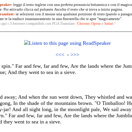
peaker:
legge il testo inglese con una perfetta pronuncia britannica e con il magico
. Per attivarlo clicca sul pulsante
Ascolta il testo
che si trova a inizio pagina.
anslate:
se selezioni con il mouse una qualsiasi porzione di testo (parole o paragr
te te la traduce istantaneamente in una finestrella che si apre "magicamente".
a qui i 3 browser compatibili con FGA Translate:
Chrome
,
Opera
e
Safari
!
<<<
-
>>>
spin." Far and few, far and few, Are the lands where the Jumb
lue; And they went to sea in a sieve.
iled away; And when the sun went down, They whistled and w
 gong, In the shade of the mountains brown. "O Timballoo!
y-jar! And all night long, in the moonlight pale, We sail away
." Far and few, far and few, Are the lands where the Jumblies
d they went to sea in a sieve.