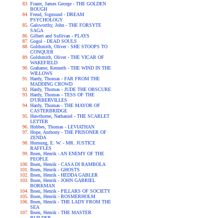
Frazer, James George - THE GOLDEN
BOUGH
Freud, Sigmund - DREAM
PSYCHOLOGY
Galsworthy, John - THE FORSYTE
SAGA
Gilbert and Sullivan - PLAYS
Gogol - DEAD SOULS
Goldsmith, Oliver - SHE STOOPS TO
CONQUER
Goldsmith, Oliver - THE VICAR OF
WAKEFIELD
Grahame, Kenneth - THE WIND IN THE
WILLOWS
Hardy, Thomas - FAR FROM THE
MADDING CROWD
Hardy, Thomas - JUDE THE OBSCURE
Hardy, Thomas - TESS OF THE
D'URBERVILLES
Hardy, Thomas - THE MAYOR OF
CASTERBRIDGE
Hawthorne, Nathaniel - THE SCARLET
LETTER
Hobbes, Thomas - LEVIATHAN
Hope, Anthony - THE PRISONER OF
ZENDA
Hornung, E. W. - MR. JUSTICE
RAFFLES
Ibsen, Henrik - AN ENEMY OF THE
PEOPLE
Ibsen, Henrik - CASA DI BAMBOLA
Ibsen, Henrik - GHOSTS
Ibsen, Henrik - HEDDA GABLER
Ibsen, Henrik - JOHN GABRIEL
BORKMAN
Ibsen, Henrik - PILLARS OF SOCIETY
Ibsen, Henrik - ROSMERHOLM
Ibsen, Henrik - THE LADY FROM THE
SEA
Ibsen, Henrik - THE MASTER
BUILDER