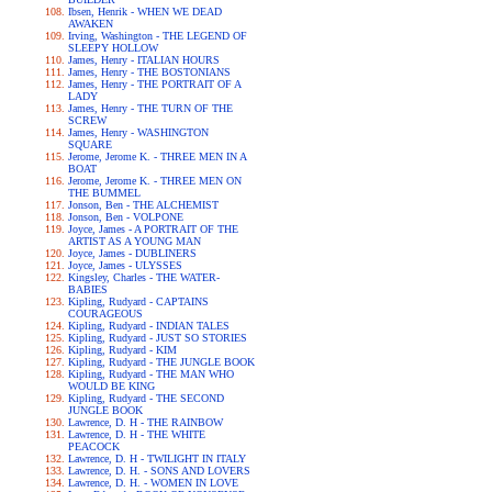
Ibsen, Henrik - WHEN WE DEAD
AWAKEN
Irving, Washington - THE LEGEND OF
SLEEPY HOLLOW
James, Henry - ITALIAN HOURS
James, Henry - THE BOSTONIANS
James, Henry - THE PORTRAIT OF A
LADY
James, Henry - THE TURN OF THE
SCREW
James, Henry - WASHINGTON
SQUARE
Jerome, Jerome K. - THREE MEN IN A
BOAT
Jerome, Jerome K. - THREE MEN ON
THE BUMMEL
Jonson, Ben - THE ALCHEMIST
Jonson, Ben - VOLPONE
Joyce, James - A PORTRAIT OF THE
ARTIST AS A YOUNG MAN
Joyce, James - DUBLINERS
Joyce, James - ULYSSES
Kingsley, Charles - THE WATER-
BABIES
Kipling, Rudyard - CAPTAINS
COURAGEOUS
Kipling, Rudyard - INDIAN TALES
Kipling, Rudyard - JUST SO STORIES
Kipling, Rudyard - KIM
Kipling, Rudyard - THE JUNGLE BOOK
Kipling, Rudyard - THE MAN WHO
WOULD BE KING
Kipling, Rudyard - THE SECOND
JUNGLE BOOK
Lawrence, D. H - THE RAINBOW
Lawrence, D. H - THE WHITE
PEACOCK
Lawrence, D. H - TWILIGHT IN ITALY
Lawrence, D. H. - SONS AND LOVERS
Lawrence, D. H. - WOMEN IN LOVE