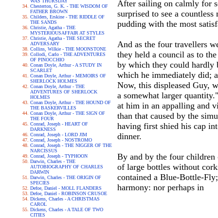
WAS THURSDAY
After sailing on calmly for
Chesterton, G. K. - THE WISDOM OF
FATHER BROWN
surprised to see a countless 
Childers, Erskine - THE RIDDLE OF
pudding with the most satis
THE SANDS
Christie, Agatha - THE
MYSTERIOUSAFFAIR AT STYLES
Christie, Agatha - THE SECRET
And as the four travellers we
ADVERSARY
Collins, Wilkie - THE MOONSTONE
they held a council as to th
Collodi, Carlo - THE ADVENTURES
OF PINOCCHIO
by which they could hardly b
Conan Doyle, Arthur - A STUDY IN
SCARLET
which he immediately did; an
Conan Doyle, Arthur - MEMOIRS OF
SHERLOCK HOLMES
Now, this displeased Guy, w
Conan Doyle, Arthur - THE
ADVENTURES OF SHERLOCK
a somewhat larger quantity.
HOLMES
Conan Doyle, Arthur - THE HOUND OF
at him in an appalling and v
THE BASKERVILLES
Conan Doyle, Arthur - THE SIGN OF
than that caused by the simu
THE FOUR
Conrad, Joseph - HEART OF
having first shied his cap i
DARKNESS
dinner.
Conrad, Joseph - LORD JIM
Conrad, Joseph - NOSTROMO
Conrad, Joseph - THE NIGGER OF THE
NARCISSUS
By and by the four children
Conrad, Joseph - TYPHOON
Darwin, Charles - THE
of large bottles without cork
AUTOBIOGRAPHY OF CHARLES
DARWIN
contained a Blue-Bottle-Fly; 
Darwin, Charles - THE ORIGIN OF
SPECIES
harmony: nor perhaps in
Defoe, Daniel - MOLL FLANDERS
Defoe, Daniel - ROBINSON CRUSOE
Dickens, Charles - A CHRISTMAS
CAROL
Dickens, Charles - A TALE OF TWO
CITIES