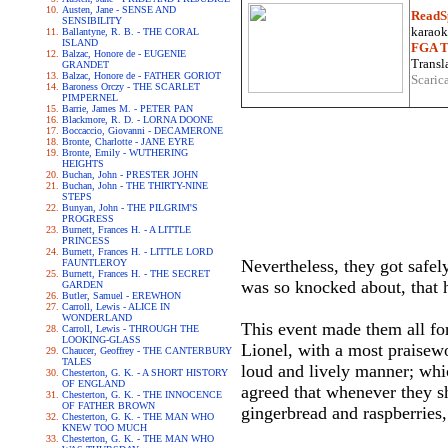
Austen, Jane - SENSE AND
ReadS
SENSIBILITY
karaoke
Ballantyne, R. B. - THE CORAL
ISLAND
FGA Tr
Balzac, Honore de - EUGENIE
Transla
GRANDET
Balzac, Honore de - FATHER GORIOT
Scaric
Baroness Orczy - THE SCARLET
PIMPERNEL
Barrie, James M. - PETER PAN
Blackmore, R. D. - LORNA DOONE
Boccaccio, Giovanni - DECAMERONE
Bronte, Charlotte - JANE EYRE
Bronte, Emily - WUTHERING
HEIGHTS
Buchan, John - PRESTER JOHN
Buchan, John - THE THIRTY-NINE
STEPS
Bunyan, John - THE PILGRIM'S
PROGRESS
Burnett, Frances H. - A LITTLE
PRINCESS
Burnett, Frances H. - LITTLE LORD
Nevertheless, they got safel
FAUNTLEROY
Burnett, Frances H. - THE SECRET
was so knocked about, that he
GARDEN
Butler, Samuel - EREWHON
Carroll, Lewis - ALICE IN
WONDERLAND
This event made them all fo
Carroll, Lewis - THROUGH THE
LOOKING-GLASS
Lionel, with a most praisewo
Chaucer, Geoffrey - THE CANTERBURY
TALES
loud and lively manner; whic
Chesterton, G. K. - A SHORT HISTORY
OF ENGLAND
agreed that whenever they s
Chesterton, G. K. - THE INNOCENCE
OF FATHER BROWN
gingerbread and raspberries, 
Chesterton, G. K. - THE MAN WHO
KNEW TOO MUCH
Chesterton, G. K. - THE MAN WHO