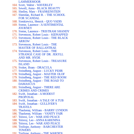
LAMMERMOOR
Scott, Walter - WAVERLEY
Sewell, Anna - BLACK BEAUTY
Shelley, Mary - FRANKENSTEIN
Sheridan, Richard B. - THE SCHOOL
FOR SCANDAL
Sienkiewicz, Henryk - QUO VADIS
Sterne, Laurence - A SENTIMENTAL
JOURNEY
Sterne, Laurence - TRISTRAM SHANDY
Stevenson, Robert Louis - KIDNAPPED
Stevenson, Robert Louis - THE BLACK
ARROW
Stevenson, Robert Louis - THE
MASTER OF BALLANTRAE
Stevenson, Robert Louis - THE
STRANGE CASE OF DR. JEKYLL
AND MR. HYDE
Stevenson, Robert Louis - TREASURE
ISLAND
Stoker, Bram - DRACULA
Strindberg, August - LUCKY PEHR
Strindberg, August - MASTER OLOF
Strindberg, August - THE RED ROOM
Strindberg, August - THE ROAD TO
DAMASCUS
Strindberg, August - THERE ARE
CRIMES AND CRIMES
Swift, Jonathan - A MODEST
PROPOSAL
Swift, Jonathan - A TALE OF A TUB
Swift, Jonathan - GULLIVER'S
TRAVELS
Thackeray, William - BARRY LYNDON
Thackeray, William - VANITY FAIR
Tolstoi, Lev - WAR AND PEACE
Tolstoy, Leo - ANNA KARENINA
Tolstoy, Leo - WAR AND PEACE
Trollope, Anthony - BARCHESTER
TOWERS
Trollope, Anthony - THE WARDEN