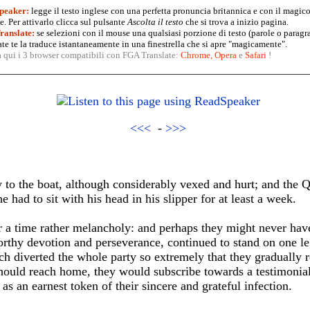
peaker:
legge il testo inglese con una perfetta pronuncia britannica e con il magico
. Per attivarlo clicca sul pulsante
Ascolta il testo
che si trova a inizio pagina.
anslate:
se selezioni con il mouse una qualsiasi porzione di testo (parole o paragr
te te la traduce istantaneamente in una finestrella che si apre "magicamente".
a qui i 3 browser compatibili con FGA Translate:
Chrome
,
Opera
e
Safari
!
<<<
-
>>>
y to the boat, although considerably vexed and hurt; and the 
 had to sit with his head in his slipper for at least a week.
r a time rather melancholy: and perhaps they might never hav
rthy devotion and perseverance, continued to stand on one le
h diverted the whole party so extremely that they gradually re
hould reach home, they would subscribe towards a testimonial
as an earnest token of their sincere and grateful infection.