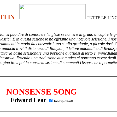
TI IN
TUTTE LE LIN
Non si può dire di conoscere l'inglese se non si è in grado di capire le g
lassici. E in questa sezione te ne offriamo una notevole selezione. I nost
frammenti in modo da consentirti uno studio graduale, a piccole dosi. 
pronuncia trovi il dizionario di Babylon, il lettore automatico di ReadSp
attivarla basta selezionare una porzione qualsiasi di testo e, immediata
finestrella. Essendo una traduzione automatica ci potranno essere degli
pagina trovi poi
la consueta sezione di commenti Disqus che ti permette
NONSENSE SONG
Edward Lear
tooltip on/off