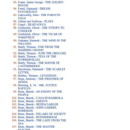
Frazer, James George - THE GOLDEN
BOUGH
Freud, Sigmund - DREAM
PSYCHOLOGY
Galsworthy, John - THE FORSYTE
SAGA
Gilbert and Sullivan - PLAYS
Gogol - DEAD SOULS
Goldsmith, Oliver - SHE STOOPS TO
CONQUER
Goldsmith, Oliver - THE VICAR OF
WAKEFIELD
Grahame, Kenneth - THE WIND IN THE
WILLOWS
Hardy, Thomas - FAR FROM THE
MADDING CROWD
Hardy, Thomas - JUDE THE OBSCURE
Hardy, Thomas - TESS OF THE
D'URBERVILLES
Hardy, Thomas - THE MAYOR OF
CASTERBRIDGE
Hawthorne, Nathaniel - THE SCARLET
LETTER
Hobbes, Thomas - LEVIATHAN
Hope, Anthony - THE PRISONER OF
ZENDA
Hornung, E. W. - MR. JUSTICE
RAFFLES
Ibsen, Henrik - AN ENEMY OF THE
PEOPLE
Ibsen, Henrik - CASA DI BAMBOLA
Ibsen, Henrik - GHOSTS
Ibsen, Henrik - HEDDA GABLER
Ibsen, Henrik - JOHN GABRIEL
BORKMAN
Ibsen, Henrik - PILLARS OF SOCIETY
Ibsen, Henrik - ROSMERHOLM
Ibsen, Henrik - THE LADY FROM THE
SEA
Ibsen, Henrik - THE MASTER
BUILDER