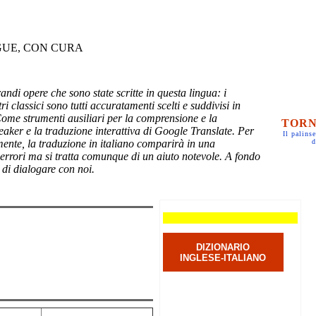
GUE, CON CURA
randi opere che sono state scritte in questa lingua: i
ri classici sono tutti accuratamenti scelti e suddivisi in
Come strumenti ausiliari per la comprensione e la
TORN
eaker e la traduzione interattiva di Google Translate. Per
Il palinse
mente, la traduzione in italiano comparirà in una
d
 errori ma si tratta comunque di un aiuto notevole. A fondo
 di dialogare con noi.
DIZIONARIO
INGLESE-ITALIANO