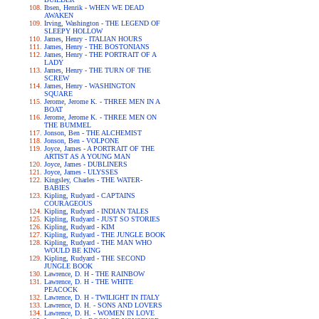
Ibsen, Henrik - WHEN WE DEAD
AWAKEN
Irving, Washington - THE LEGEND OF
SLEEPY HOLLOW
James, Henry - ITALIAN HOURS
James, Henry - THE BOSTONIANS
James, Henry - THE PORTRAIT OF A
LADY
James, Henry - THE TURN OF THE
SCREW
James, Henry - WASHINGTON
SQUARE
Jerome, Jerome K. - THREE MEN IN A
BOAT
Jerome, Jerome K. - THREE MEN ON
THE BUMMEL
Jonson, Ben - THE ALCHEMIST
Jonson, Ben - VOLPONE
Joyce, James - A PORTRAIT OF THE
ARTIST AS A YOUNG MAN
Joyce, James - DUBLINERS
Joyce, James - ULYSSES
Kingsley, Charles - THE WATER-
BABIES
Kipling, Rudyard - CAPTAINS
COURAGEOUS
Kipling, Rudyard - INDIAN TALES
Kipling, Rudyard - JUST SO STORIES
Kipling, Rudyard - KIM
Kipling, Rudyard - THE JUNGLE BOOK
Kipling, Rudyard - THE MAN WHO
WOULD BE KING
Kipling, Rudyard - THE SECOND
JUNGLE BOOK
Lawrence, D. H - THE RAINBOW
Lawrence, D. H - THE WHITE
PEACOCK
Lawrence, D. H - TWILIGHT IN ITALY
Lawrence, D. H. - SONS AND LOVERS
Lawrence, D. H. - WOMEN IN LOVE