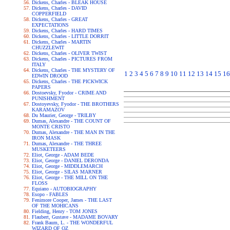
Dickens, Charles - BLEAK HOUSE
Dickens, Charles - DAVID
COPPERFIELD
Dickens, Charles - GREAT
EXPECTATIONS
Dickens, Charles - HARD TIMES
Dickens, Charles - LITTLE DORRIT
Dickens, Charles - MARTIN
CHUZZLEWIT
Dickens, Charles - OLIVER TWIST
Dickens, Charles - PICTURES FROM
ITALY
Dickens, Charles - THE MYSTERY OF
1
2
3
4
5
6
7
8
9
10
11
12
13
14
15
16
EDWIN DROOD
Dickens, Charles - THE PICKWICK
PAPERS
Dostoevsky, Fyodor - CRIME AND
PUNISHMENT
Dostoyevsky, Fyodor - THE BROTHERS
KARAMAZOV
Du Maurier, George - TRILBY
Dumas, Alexandre - THE COUNT OF
MONTE CRISTO
Dumas, Alexandre - THE MAN IN THE
IRON MASK
Dumas, Alexandre - THE THREE
MUSKETEERS
Eliot, George - ADAM BEDE
Eliot, George - DANIEL DERONDA
Eliot, George - MIDDLEMARCH
Eliot, George - SILAS MARNER
Eliot, George - THE MILL ON THE
FLOSS
Equiano - AUTOBIOGRAPHY
Esopo - FABLES
Fenimore Cooper, James - THE LAST
OF THE MOHICANS
Fielding, Henry - TOM JONES
Flaubert, Gustave - MADAME BOVARY
Frank Baum, L. - THE WONDERFUL
WIZARD OF OZ