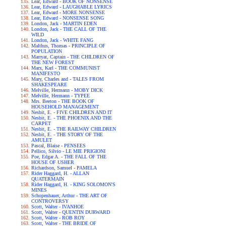
Lear, Edward - BOOK OF NONSENSE
Lear, Edward - LAUGHABLE LYRICS
Lear, Edward - MORE NONSENSE
Lear, Edward - NONSENSE SONG
London, Jack - MARTIN EDEN
London, Jack - THE CALL OF THE
WILD
London, Jack - WHITE FANG
Malthus, Thomas - PRINCIPLE OF
POPULATION
Marryat, Captain - THE CHILDREN OF
THE NEW FOREST
Marx, Karl - THE COMMUNIST
MANIFESTO
Mary, Charles and - TALES FROM
SHAKESPEARE
Melville, Hermann - MOBY DICK
Melville, Hermann - TYPEE
Mrs. Beeton - THE BOOK OF
HOUSEHOLD MANAGEMENT
Nesbit, E. - FIVE CHILDREN AND IT
Nesbit, E. - THE PHOENIX AND THE
CARPET
Nesbit, E. - THE RAILWAY CHILDREN
Nesbit, E. - THE STORY OF THE
AMULET
Pascal, Blaise - PENSEES
Pellico, Silvio - LE MIE PRIGIONI
Poe, Edgar A. - THE FALL OF THE
HOUSE OF USHER
Richardson, Samuel - PAMELA
Rider Haggard, H. - ALLAN
QUATERMAIN
Rider Haggard, H. - KING SOLOMON'S
MINES
Schopenhauer, Arthur - THE ART OF
CONTROVERSY
Scott, Walter - IVANHOE
Scott, Walter - QUENTIN DURWARD
Scott, Walter - ROB ROY
Scott, Walter - THE BRIDE OF