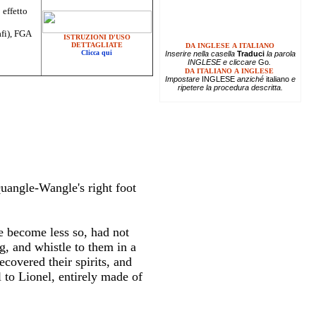
 effetto
afi), FGA
ISTRUZIONI D'USO
DETTAGLIATE
DA INGLESE A ITALIANO
Clicca qui
Inserire
nella casella
Traduci
la parola
INGLESE e cliccare
Go
.
DA ITALIANO A INGLESE
Impostare
INGLESE
anziché
italiano
e
ripetere la procedura descritta.
Quangle-Wangle's right foot
e become less so, had not
g, and whistle to them in a
covered their spirits, and
 to Lionel, entirely made of