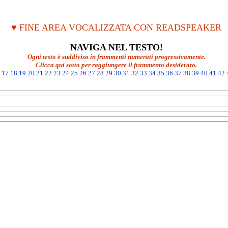
♥ FINE AREA VOCALIZZATA CON READSPEAKER
NAVIGA NEL TESTO!
Ogni testo è suddiviso in frammenti numerati progressivamente.
Clicca qui sotto per raggiungere il frammento desiderato.
17
18
19
20
21
22
23
24
25
26
27
28
29
30
31
32
33
34
35
36
37
38
39
40
41
42