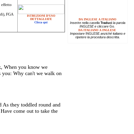
 effetto
afi), FGA
ISTRUZIONI D'USO
DETTAGLIATE
DA INGLESE A ITALIANO
Clicca qui
Inserire
nella casella
Traduci
la parola
INGLESE e cliccare
Go
.
DA ITALIANO A INGLESE
Impostare
INGLESE
anziché
italiano
e
ripetere la procedura descritta.
alk, When you know we
as you: Why can't we walk on
 As they toddled round and
r Have come out to take the