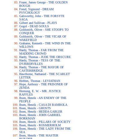
Frazer, James George - THE GOLDEN
BOUGH
Freud, Sigmund - DREAM
PSYCHOLOGY
Galsworthy, John - THE FORSYTE
SAGA
Gilbert and Sullivan - PLAYS
Gogol - DEAD SOULS
Goldsmith, Oliver - SHE STOOPS TO
CONQUER
Goldsmith, Oliver - THE VICAR OF
WAKEFIELD
Grahame, Kenneth - THE WIND IN THE
WILLOWS
Hardy, Thomas - FAR FROM THE
MADDING CROWD
Hardy, Thomas - JUDE THE OBSCURE
Hardy, Thomas - TESS OF THE
D'URBERVILLES
Hardy, Thomas - THE MAYOR OF
CASTERBRIDGE
Hawthorne, Nathaniel - THE SCARLET
LETTER
Hobbes, Thomas - LEVIATHAN
Hope, Anthony - THE PRISONER OF
ZENDA
Hornung, E. W. - MR. JUSTICE
RAFFLES
Ibsen, Henrik - AN ENEMY OF THE
PEOPLE
Ibsen, Henrik - CASA DI BAMBOLA
Ibsen, Henrik - GHOSTS
Ibsen, Henrik - HEDDA GABLER
Ibsen, Henrik - JOHN GABRIEL
BORKMAN
Ibsen, Henrik - PILLARS OF SOCIETY
Ibsen, Henrik - ROSMERHOLM
Ibsen, Henrik - THE LADY FROM THE
SEA
Ibsen, Henrik - THE MASTER
BUILDER