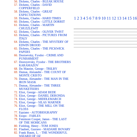
Dickens, Charles - BLEAK HOUSE
Dickens, Charles - DAVID
COPPERFIELD
Dickens, Charles - GREAT
EXPECTATIONS
1
2
3
4
5
6
7
8
9
10
11
12
13
14
15
16
Dickens, Charles - HARD TIMES
Dickens, Charles - LITTLE DORRIT
Dickens, Charles - MARTIN
CHUZZLEWIT
Dickens, Charles - OLIVER TWIST
Dickens, Charles - PICTURES FROM
ITALY
Dickens, Charles - THE MYSTERY OF
EDWIN DROOD
Dickens, Charles - THE PICKWICK
PAPERS
Dostoevsky, Fyodor - CRIME AND
PUNISHMENT
Dostoyevsky, Fyodor - THE BROTHERS
KARAMAZOV
Du Maurier, George - TRILBY
Dumas, Alexandre - THE COUNT OF
MONTE CRISTO
Dumas, Alexandre - THE MAN IN THE
IRON MASK
Dumas, Alexandre - THE THREE
MUSKETEERS
Eliot, George - ADAM BEDE
Eliot, George - DANIEL DERONDA
Eliot, George - MIDDLEMARCH
Eliot, George - SILAS MARNER
Eliot, George - THE MILL ON THE
FLOSS
Equiano - AUTOBIOGRAPHY
Esopo - FABLES
Fenimore Cooper, James - THE LAST
OF THE MOHICANS
Fielding, Henry - TOM JONES
Flaubert, Gustave - MADAME BOVARY
Frank Baum, L. - THE WONDERFUL
WIZARD OF OZ