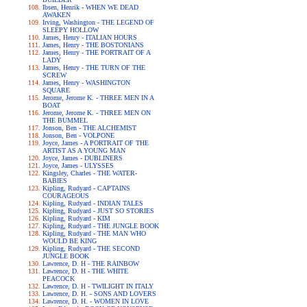
Ibsen, Henrik - WHEN WE DEAD
AWAKEN
Irving, Washington - THE LEGEND OF
SLEEPY HOLLOW
James, Henry - ITALIAN HOURS
James, Henry - THE BOSTONIANS
James, Henry - THE PORTRAIT OF A
LADY
James, Henry - THE TURN OF THE
SCREW
James, Henry - WASHINGTON
SQUARE
Jerome, Jerome K. - THREE MEN IN A
BOAT
Jerome, Jerome K. - THREE MEN ON
THE BUMMEL
Jonson, Ben - THE ALCHEMIST
Jonson, Ben - VOLPONE
Joyce, James - A PORTRAIT OF THE
ARTIST AS A YOUNG MAN
Joyce, James - DUBLINERS
Joyce, James - ULYSSES
Kingsley, Charles - THE WATER-
BABIES
Kipling, Rudyard - CAPTAINS
COURAGEOUS
Kipling, Rudyard - INDIAN TALES
Kipling, Rudyard - JUST SO STORIES
Kipling, Rudyard - KIM
Kipling, Rudyard - THE JUNGLE BOOK
Kipling, Rudyard - THE MAN WHO
WOULD BE KING
Kipling, Rudyard - THE SECOND
JUNGLE BOOK
Lawrence, D. H - THE RAINBOW
Lawrence, D. H - THE WHITE
PEACOCK
Lawrence, D. H - TWILIGHT IN ITALY
Lawrence, D. H. - SONS AND LOVERS
Lawrence, D. H. - WOMEN IN LOVE