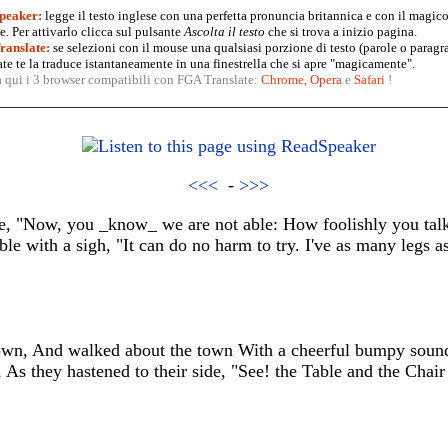
peaker:
legge il testo inglese con una perfetta pronuncia britannica e con il magico
. Per attivarlo clicca sul pulsante
Ascolta il testo
che si trova a inizio pagina.
anslate:
se selezioni con il mouse una qualsiasi porzione di testo (parole o paragr
te te la traduce istantaneamente in una finestrella che si apre "magicamente".
a qui i 3 browser compatibili con FGA Translate:
Chrome
,
Opera
e
Safari
!
<<<
-
>>>
ble, "Now, you _know_ we are not able: How foolishly you t
le with a sigh, "It can do no harm to try. I've as many legs 
own, And walked about the town With a cheerful bumpy sound
As they hastened to their side, "See! the Table and the Chai