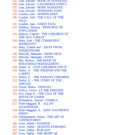
Lear, Edward - BOOK OF NONSENSE
Lear, Edward - LAUGHABLE LYRICS
Lear, Edward - MORE NONSENSE
Lear, Edward - NONSENSE SONG
London, Jack - MARTIN EDEN
London, Jack - THE CALL OF THE
WILD
London, Jack - WHITE FANG
Malthus, Thomas - PRINCIPLE OF
POPULATION
Marryat, Captain - THE CHILDREN OF
THE NEW FOREST
Marx, Karl - THE COMMUNIST
MANIFESTO
Mary, Charles and - TALES FROM
SHAKESPEARE
Melville, Hermann - MOBY DICK
Melville, Hermann - TYPEE
Mrs. Beeton - THE BOOK OF
HOUSEHOLD MANAGEMENT
Nesbit, E. - FIVE CHILDREN AND IT
Nesbit, E. - THE PHOENIX AND THE
CARPET
Nesbit, E. - THE RAILWAY CHILDREN
Nesbit, E. - THE STORY OF THE
AMULET
Pascal, Blaise - PENSEES
Pellico, Silvio - LE MIE PRIGIONI
Poe, Edgar A. - THE FALL OF THE
HOUSE OF USHER
Richardson, Samuel - PAMELA
Rider Haggard, H. - ALLAN
QUATERMAIN
Rider Haggard, H. - KING SOLOMON'S
MINES
Schopenhauer, Arthur - THE ART OF
CONTROVERSY
Scott, Walter - IVANHOE
Scott, Walter - QUENTIN DURWARD
Scott, Walter - ROB ROY
Scott, Walter - THE BRIDE OF