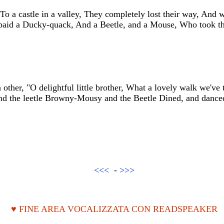
To a castle in a valley, They completely lost their way, And wa
paid a Ducky-quack, And a Beetle, and a Mouse, Who took th
other, "O delightful little brother, What a lovely walk we've 
d the leetle Browny-Mousy and the Beetle Dined, and danced 
<<<
-
>>>
♥ FINE AREA VOCALIZZATA CON READSPEAKER