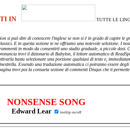
TI IN
TUTTE LE LIN
Non si può dire di conoscere l'inglese se non si è in grado di capire le g
lassici. E in questa sezione te ne offriamo una notevole selezione. I nost
frammenti in modo da consentirti uno studio graduale, a piccole dosi. 
pronuncia trovi il dizionario di Babylon, il lettore automatico di ReadSp
attivarla basta selezionare una porzione qualsiasi di testo e, immediata
finestrella. Essendo una traduzione automatica ci potranno essere degli
pagina trovi poi
la consueta sezione di commenti Disqus che ti permette
NONSENSE SONG
Edward Lear
tooltip on/off