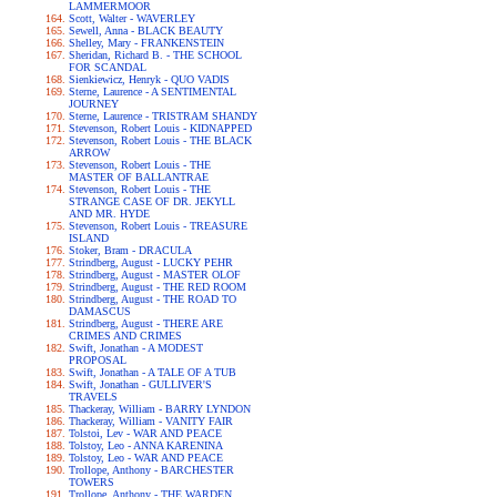
LAMMERMOOR
Scott, Walter - WAVERLEY
Sewell, Anna - BLACK BEAUTY
Shelley, Mary - FRANKENSTEIN
Sheridan, Richard B. - THE SCHOOL
FOR SCANDAL
Sienkiewicz, Henryk - QUO VADIS
Sterne, Laurence - A SENTIMENTAL
JOURNEY
Sterne, Laurence - TRISTRAM SHANDY
Stevenson, Robert Louis - KIDNAPPED
Stevenson, Robert Louis - THE BLACK
ARROW
Stevenson, Robert Louis - THE
MASTER OF BALLANTRAE
Stevenson, Robert Louis - THE
STRANGE CASE OF DR. JEKYLL
AND MR. HYDE
Stevenson, Robert Louis - TREASURE
ISLAND
Stoker, Bram - DRACULA
Strindberg, August - LUCKY PEHR
Strindberg, August - MASTER OLOF
Strindberg, August - THE RED ROOM
Strindberg, August - THE ROAD TO
DAMASCUS
Strindberg, August - THERE ARE
CRIMES AND CRIMES
Swift, Jonathan - A MODEST
PROPOSAL
Swift, Jonathan - A TALE OF A TUB
Swift, Jonathan - GULLIVER'S
TRAVELS
Thackeray, William - BARRY LYNDON
Thackeray, William - VANITY FAIR
Tolstoi, Lev - WAR AND PEACE
Tolstoy, Leo - ANNA KARENINA
Tolstoy, Leo - WAR AND PEACE
Trollope, Anthony - BARCHESTER
TOWERS
Trollope, Anthony - THE WARDEN