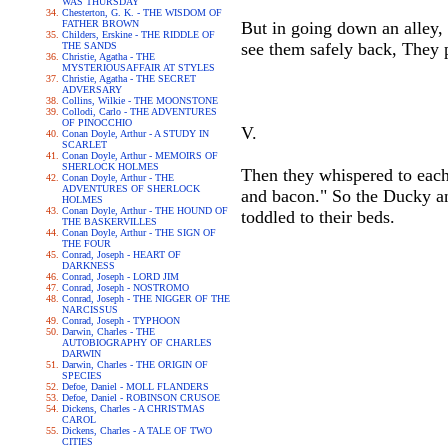
WAS THURSDAY
Chesterton, G. K. - THE WISDOM OF
FATHER BROWN
But in going down an alley, 
Childers, Erskine - THE RIDDLE OF
see them safely back, They 
THE SANDS
Christie, Agatha - THE
MYSTERIOUSAFFAIR AT STYLES
Christie, Agatha - THE SECRET
ADVERSARY
Collins, Wilkie - THE MOONSTONE
Collodi, Carlo - THE ADVENTURES
OF PINOCCHIO
V.
Conan Doyle, Arthur - A STUDY IN
SCARLET
Conan Doyle, Arthur - MEMOIRS OF
SHERLOCK HOLMES
Then they whispered to each 
Conan Doyle, Arthur - THE
ADVENTURES OF SHERLOCK
and bacon." So the Ducky an
HOLMES
Conan Doyle, Arthur - THE HOUND OF
toddled to their beds.
THE BASKERVILLES
Conan Doyle, Arthur - THE SIGN OF
THE FOUR
Conrad, Joseph - HEART OF
DARKNESS
Conrad, Joseph - LORD JIM
Conrad, Joseph - NOSTROMO
Conrad, Joseph - THE NIGGER OF THE
NARCISSUS
Conrad, Joseph - TYPHOON
Darwin, Charles - THE
AUTOBIOGRAPHY OF CHARLES
DARWIN
Darwin, Charles - THE ORIGIN OF
SPECIES
Defoe, Daniel - MOLL FLANDERS
Defoe, Daniel - ROBINSON CRUSOE
Dickens, Charles - A CHRISTMAS
CAROL
Dickens, Charles - A TALE OF TWO
CITIES