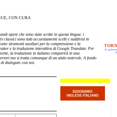
GUE, CON CURA
randi opere che sono state scritte in questa lingua: i
ri classici sono tutti accuratamenti scelti e suddivisi in
Come strumenti ausiliari per la comprensione e la
TORN
eaker e la traduzione interattiva di Google Translate. Per
Il palinse
mente, la traduzione in italiano comparirà in una
d
 errori ma si tratta comunque di un aiuto notevole. A fondo
 di dialogare con noi.
DIZIONARIO
INGLESE-ITALIANO