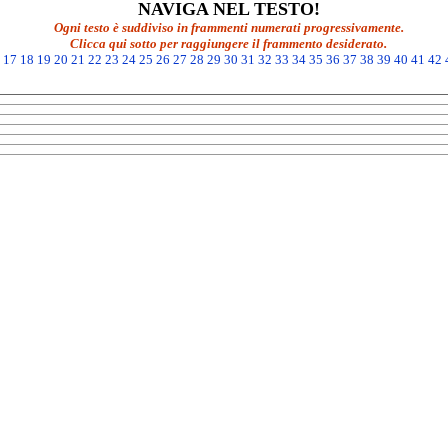
NAVIGA NEL TESTO!
Ogni testo è suddiviso in frammenti numerati progressivamente.
Clicca qui sotto per raggiungere il frammento desiderato.
17
18
19
20
21
22
23
24
25
26
27
28
29
30
31
32
33
34
35
36
37
38
39
40
41
42