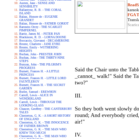
Austen, Jane - SENSE AND
ReadS
SENSIBILITY
karaoke
Ballantyne, R. B. - THE CORAL
ISLAND
FGA Tr
Balzac, Honore de - EUGENIE
Transla
GRANDET
Balzac, Honore de - FATHER GORIOT
Scaric
Baroness Orczy - THE SCARLET
PIMPERNEL
Barrie, James M. - PETER PAN
Blackmore, R. D. - LORNA DOONE
Boccaccio, Giovanni - DECAMERONE
Bronte, Charlotte - JANE EYRE
Bronte, Emily - WUTHERING
HEIGHTS
Buchan, John - PRESTER JOHN
Buchan, John - THE THIRTY-NINE
STEPS
Bunyan, John - THE PILGRIM'S
PROGRESS
Said the Chair unto the Ta
Burnett, Frances H. - A LITTLE
PRINCESS
_cannot_ walk!" Said the Tab
Burnett, Frances H. - LITTLE LORD
two?"
FAUNTLEROY
Burnett, Frances H. - THE SECRET
GARDEN
Butler, Samuel - EREWHON
III.
Carroll, Lewis - ALICE IN
WONDERLAND
Carroll, Lewis - THROUGH THE
LOOKING-GLASS
So they both went slowly d
Chaucer, Geoffrey - THE CANTERBURY
TALES
round; And everybody cried, 
Chesterton, G. K. - A SHORT HISTORY
OF ENGLAND
air!"
Chesterton, G. K. - THE INNOCENCE
OF FATHER BROWN
Chesterton, G. K. - THE MAN WHO
KNEW TOO MUCH
IV.
Chesterton, G. K. - THE MAN WHO