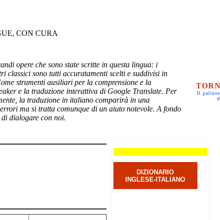
GUE, CON CURA
randi opere che sono state scritte in questa lingua: i
ri classici sono tutti accuratamenti scelti e suddivisi in
Come strumenti ausiliari per la comprensione e la
TORN
eaker e la traduzione interattiva di Google Translate. Per
Il palinse
mente, la traduzione in italiano comparirà in una
d
 errori ma si tratta comunque di un aiuto notevole. A fondo
 di dialogare con noi.
DIZIONARIO
INGLESE-ITALIANO