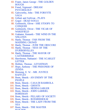
Frazer, James George - THE GOLDEN
BOUGH
Freud, Sigmund - DREAM
PSYCHOLOGY
Galsworthy, John - THE FORSYTE
SAGA
Gilbert and Sullivan - PLAYS
Gogol - DEAD SOULS
Goldsmith, Oliver - SHE STOOPS TO
CONQUER
Goldsmith, Oliver - THE VICAR OF
WAKEFIELD
Grahame, Kenneth - THE WIND IN THE
WILLOWS
Hardy, Thomas - FAR FROM THE
MADDING CROWD
Hardy, Thomas - JUDE THE OBSCURE
Hardy, Thomas - TESS OF THE
D'URBERVILLES
Hardy, Thomas - THE MAYOR OF
CASTERBRIDGE
Hawthorne, Nathaniel - THE SCARLET
LETTER
Hobbes, Thomas - LEVIATHAN
Hope, Anthony - THE PRISONER OF
ZENDA
Hornung, E. W. - MR. JUSTICE
RAFFLES
Ibsen, Henrik - AN ENEMY OF THE
PEOPLE
Ibsen, Henrik - CASA DI BAMBOLA
Ibsen, Henrik - GHOSTS
Ibsen, Henrik - HEDDA GABLER
Ibsen, Henrik - JOHN GABRIEL
BORKMAN
Ibsen, Henrik - PILLARS OF SOCIETY
Ibsen, Henrik - ROSMERHOLM
Ibsen, Henrik - THE LADY FROM THE
SEA
Ibsen, Henrik - THE MASTER
BUILDER