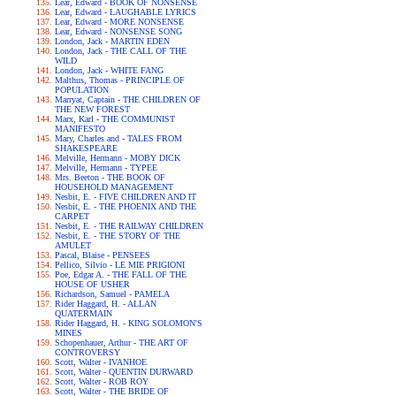
Lear, Edward - BOOK OF NONSENSE
Lear, Edward - LAUGHABLE LYRICS
Lear, Edward - MORE NONSENSE
Lear, Edward - NONSENSE SONG
London, Jack - MARTIN EDEN
London, Jack - THE CALL OF THE
WILD
London, Jack - WHITE FANG
Malthus, Thomas - PRINCIPLE OF
POPULATION
Marryat, Captain - THE CHILDREN OF
THE NEW FOREST
Marx, Karl - THE COMMUNIST
MANIFESTO
Mary, Charles and - TALES FROM
SHAKESPEARE
Melville, Hermann - MOBY DICK
Melville, Hermann - TYPEE
Mrs. Beeton - THE BOOK OF
HOUSEHOLD MANAGEMENT
Nesbit, E. - FIVE CHILDREN AND IT
Nesbit, E. - THE PHOENIX AND THE
CARPET
Nesbit, E. - THE RAILWAY CHILDREN
Nesbit, E. - THE STORY OF THE
AMULET
Pascal, Blaise - PENSEES
Pellico, Silvio - LE MIE PRIGIONI
Poe, Edgar A. - THE FALL OF THE
HOUSE OF USHER
Richardson, Samuel - PAMELA
Rider Haggard, H. - ALLAN
QUATERMAIN
Rider Haggard, H. - KING SOLOMON'S
MINES
Schopenhauer, Arthur - THE ART OF
CONTROVERSY
Scott, Walter - IVANHOE
Scott, Walter - QUENTIN DURWARD
Scott, Walter - ROB ROY
Scott, Walter - THE BRIDE OF