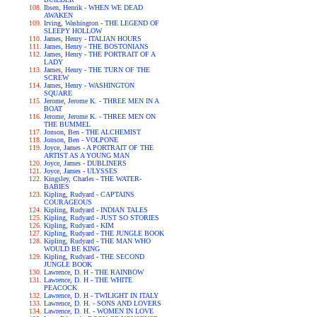
Ibsen, Henrik - WHEN WE DEAD
AWAKEN
Irving, Washington - THE LEGEND OF
SLEEPY HOLLOW
James, Henry - ITALIAN HOURS
James, Henry - THE BOSTONIANS
James, Henry - THE PORTRAIT OF A
LADY
James, Henry - THE TURN OF THE
SCREW
James, Henry - WASHINGTON
SQUARE
Jerome, Jerome K. - THREE MEN IN A
BOAT
Jerome, Jerome K. - THREE MEN ON
THE BUMMEL
Jonson, Ben - THE ALCHEMIST
Jonson, Ben - VOLPONE
Joyce, James - A PORTRAIT OF THE
ARTIST AS A YOUNG MAN
Joyce, James - DUBLINERS
Joyce, James - ULYSSES
Kingsley, Charles - THE WATER-
BABIES
Kipling, Rudyard - CAPTAINS
COURAGEOUS
Kipling, Rudyard - INDIAN TALES
Kipling, Rudyard - JUST SO STORIES
Kipling, Rudyard - KIM
Kipling, Rudyard - THE JUNGLE BOOK
Kipling, Rudyard - THE MAN WHO
WOULD BE KING
Kipling, Rudyard - THE SECOND
JUNGLE BOOK
Lawrence, D. H - THE RAINBOW
Lawrence, D. H - THE WHITE
PEACOCK
Lawrence, D. H - TWILIGHT IN ITALY
Lawrence, D. H. - SONS AND LOVERS
Lawrence, D. H. - WOMEN IN LOVE