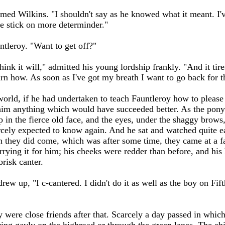
imed Wilkins. "I shouldn't say as he knowed what it meant. I'
ne stick on more determinder."
ntleroy. "Want to get off?"
ink it will," admitted his young lordship frankly. "And it tires 
arn how. As soon as I've got my breath I want to go back for t
 world, if he had undertaken to teach Fauntleroy how to plea
him anything which would have succeeded better. As the pony 
up in the fierce old face, and the eyes, under the shaggy brow
rcely expected to know again. And he sat and watched quite ea
 they did come, which was after some time, they came at a fa
rrying it for him; his cheeks were redder than before, and his
brisk canter.
rew up, "I c-cantered. I didn't do it as well as the boy on Fift
were close friends after that. Scarcely a day passed in which