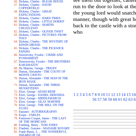
see them out together, cante
Dickens, Charles - BLEAK HOUSE
Dickens, Charles - DAVID
run to the door to look at the
COPPERFIELD
Dickens, Charles - GREAT
the young lord would snatch
EXPECTATIONS
manner, though with great h
Dickens, Charles - HARD TIMES
Dickens, Charles - LITTLE DORRIT
back to the castle with a st
Dickens, Charles - MARTIN
CHUZZLEWIT
who
Dickens, Charles - OLIVER TWIST
Dickens, Charles - PICTURES FROM
ITALY
Dickens, Charles - THE MYSTERY OF
EDWIN DROOD
Dickens, Charles - THE PICKWICK
PAPERS
Dostoevsky, Fyodor - CRIME AND
PUNISHMENT
Dostoyevsky, Fyodor - THE BROTHERS
KARAMAZOV
Du Maurier, George - TRILBY
Dumas, Alexandre - THE COUNT OF
MONTE CRISTO
Dumas, Alexandre - THE MAN IN THE
IRON MASK
Dumas, Alexandre - THE THREE
MUSKETEERS
Eliot, George - ADAM BEDE
1
2
3
4
5
6
7
8
9
10
11
12
13
14
15
16
Eliot, George - DANIEL DERONDA
Eliot, George - MIDDLEMARCH
56
57
58
59
60
61
62
63
6
Eliot, George - SILAS MARNER
Eliot, George - THE MILL ON THE
FLOSS
Equiano - AUTOBIOGRAPHY
Esopo - FABLES
Fenimore Cooper, James - THE LAST
OF THE MOHICANS
Fielding, Henry - TOM JONES
Flaubert, Gustave - MADAME BOVARY
Frank Baum, L. - THE WONDERFUL
WIZARD OF OZ