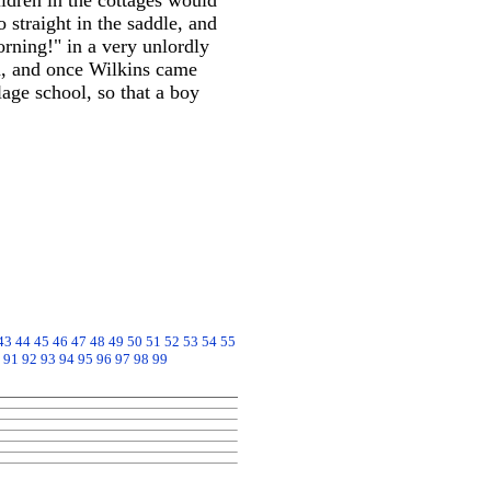
ildren in the cottages would
o straight in the saddle, and
rning!" in a very unlordly
n, and once Wilkins came
lage school, so that a boy
43
44
45
46
47
48
49
50
51
52
53
54
55
91
92
93
94
95
96
97
98
99