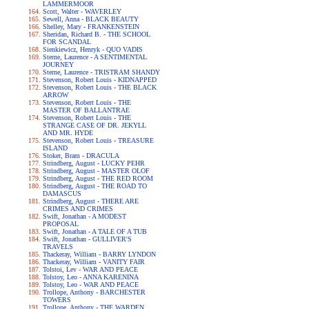
LAMMERMOOR
Scott, Walter - WAVERLEY
Sewell, Anna - BLACK BEAUTY
Shelley, Mary - FRANKENSTEIN
Sheridan, Richard B. - THE SCHOOL
FOR SCANDAL
Sienkiewicz, Henryk - QUO VADIS
Sterne, Laurence - A SENTIMENTAL
JOURNEY
Sterne, Laurence - TRISTRAM SHANDY
Stevenson, Robert Louis - KIDNAPPED
Stevenson, Robert Louis - THE BLACK
ARROW
Stevenson, Robert Louis - THE
MASTER OF BALLANTRAE
Stevenson, Robert Louis - THE
STRANGE CASE OF DR. JEKYLL
AND MR. HYDE
Stevenson, Robert Louis - TREASURE
ISLAND
Stoker, Bram - DRACULA
Strindberg, August - LUCKY PEHR
Strindberg, August - MASTER OLOF
Strindberg, August - THE RED ROOM
Strindberg, August - THE ROAD TO
DAMASCUS
Strindberg, August - THERE ARE
CRIMES AND CRIMES
Swift, Jonathan - A MODEST
PROPOSAL
Swift, Jonathan - A TALE OF A TUB
Swift, Jonathan - GULLIVER'S
TRAVELS
Thackeray, William - BARRY LYNDON
Thackeray, William - VANITY FAIR
Tolstoi, Lev - WAR AND PEACE
Tolstoy, Leo - ANNA KARENINA
Tolstoy, Leo - WAR AND PEACE
Trollope, Anthony - BARCHESTER
TOWERS
Trollope, Anthony - THE WARDEN