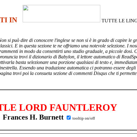
TI IN
TUTTE LE LIN
Non si può dire di conoscere l'inglese se non si è in grado di capire le g
lassici. E in questa sezione te ne offriamo una notevole selezione. I nost
frammenti in modo da consentirti uno studio graduale, a piccole dosi. 
pronuncia trovi il dizionario di Babylon, il lettore automatico di ReadSp
attivarla basta selezionare una porzione qualsiasi di testo e, immediata
finestrella. Essendo una traduzione automatica ci potranno essere degli
pagina trovi poi
la consueta sezione di commenti Disqus che ti permette
TLE LORD FAUNTLEROY
Frances H. Burnett
tooltip on/off