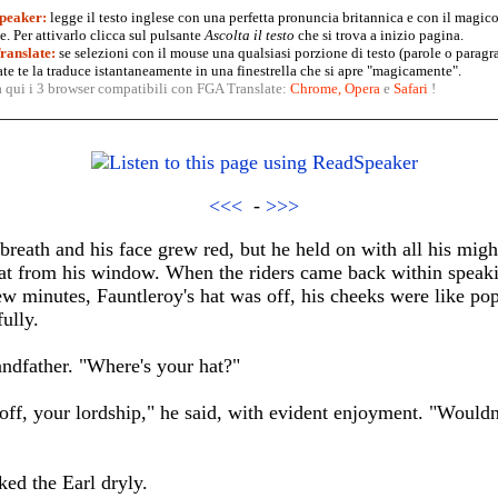
peaker:
legge il testo inglese con una perfetta pronuncia britannica e con il magico
. Per attivarlo clicca sul pulsante
Ascolta il testo
che si trova a inizio pagina.
anslate:
se selezioni con il mouse una qualsiasi porzione di testo (parole o paragr
te te la traduce istantaneamente in una finestrella che si apre "magicamente".
a qui i 3 browser compatibili con FGA Translate:
Chrome
,
Opera
e
Safari
!
<<<
-
>>>
reath and his face grew red, but he held on with all his might,
hat from his window. When the riders came back within speakin
ew minutes, Fauntleroy's hat was off, his cheeks were like popp
ully.
andfather. "Where's your hat?"
 off, your lordship," he said, with evident enjoyment. "Wouldn'
ked the Earl dryly.