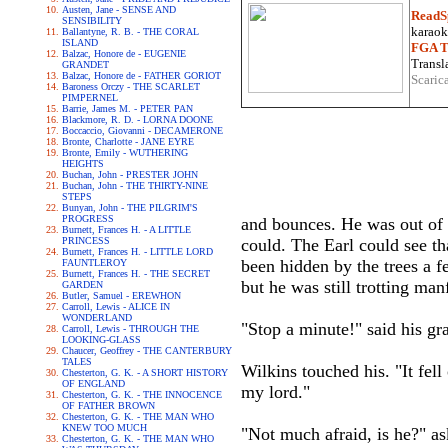
Austen, Jane - SENSE AND
ReadS
SENSIBILITY
karaoke
Ballantyne, R. B. - THE CORAL
ISLAND
FGA Tr
Balzac, Honore de - EUGENIE
Transla
GRANDET
Balzac, Honore de - FATHER GORIOT
Scaric
Baroness Orczy - THE SCARLET
PIMPERNEL
Barrie, James M. - PETER PAN
Blackmore, R. D. - LORNA DOONE
Boccaccio, Giovanni - DECAMERONE
Bronte, Charlotte - JANE EYRE
Bronte, Emily - WUTHERING
HEIGHTS
Buchan, John - PRESTER JOHN
Buchan, John - THE THIRTY-NINE
STEPS
Bunyan, John - THE PILGRIM'S
PROGRESS
and bounces. He was out of b
Burnett, Frances H. - A LITTLE
PRINCESS
could. The Earl could see t
Burnett, Frances H. - LITTLE LORD
been hidden by the trees a f
FAUNTLEROY
Burnett, Frances H. - THE SECRET
but he was still trotting manf
GARDEN
Butler, Samuel - EREWHON
Carroll, Lewis - ALICE IN
WONDERLAND
"Stop a minute!" said his gr
Carroll, Lewis - THROUGH THE
LOOKING-GLASS
Chaucer, Geoffrey - THE CANTERBURY
TALES
Wilkins touched his. "It fell
Chesterton, G. K. - A SHORT HISTORY
OF ENGLAND
my lord."
Chesterton, G. K. - THE INNOCENCE
OF FATHER BROWN
Chesterton, G. K. - THE MAN WHO
KNEW TOO MUCH
"Not much afraid, is he?" as
Chesterton, G. K. - THE MAN WHO