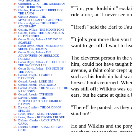
WAS THURSDAY
Chesterton, G. K. - THE WISDOM OF
FATHER BROWN
"Him, your lordship!" excla
Childers, Erskine - THE RIDDLE OF
ride afore, an' I never see o
THE SANDS
Christie, Agatha - THE
MYSTERIOUSAFFAIR AT STYLES
Christie, Agatha - THE SECRET
"Tired?" said the Earl to Fau
ADVERSARY
Collins, Wilkie - THE MOONSTONE
Collodi, Carlo - THE ADVENTURES
OF PINOCCHIO
"It jolts you more than you th
Conan Doyle, Arthur - A STUDY IN
SCARLET
want to get off. I want to le
Conan Doyle, Arthur - MEMOIRS OF
SHERLOCK HOLMES
Conan Doyle, Arthur - THE
ADVENTURES OF SHERLOCK
The cleverest person in the
HOLMES
Conan Doyle, Arthur - THE HOUND OF
him, could not have taught 
THE BASKERVILLES
Conan Doyle, Arthur - THE SIGN OF
avenue, a faint color crept 
THE FOUR
Conrad, Joseph - HEART OF
such as his lordship had sca
DARKNESS
horses' hoofs returned. When
Conrad, Joseph - LORD JIM
Conrad, Joseph - NOSTROMO
was still off; Wilkins was ca
Conrad, Joseph - THE NIGGER OF THE
NARCISSUS
ears, but he came at quite a 
Conrad, Joseph - TYPHOON
Darwin, Charles - THE
AUTOBIOGRAPHY OF CHARLES
DARWIN
"There!" he panted, as they d
Darwin, Charles - THE ORIGIN OF
SPECIES
staid on!"
Defoe, Daniel - MOLL FLANDERS
Defoe, Daniel - ROBINSON CRUSOE
Dickens, Charles - A CHRISTMAS
CAROL
He and Wilkins and the pony 
Dickens, Charles - A TALE OF TWO
CITIES