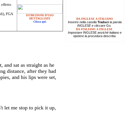
 effetto
afi), FGA
ISTRUZIONI D'USO
DETTAGLIATE
DA INGLESE A ITALIANO
Clicca qui
Inserire
nella casella
Traduci
la parola
INGLESE e cliccare
Go
.
DA ITALIANO A INGLESE
Impostare
INGLESE
anziché
italiano
e
ripetere la procedura descritta.
 and sat as straight as he
g distance, after they had
ies, and his lips were set,
t let me stop to pick it up,