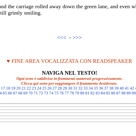
nd the carriage rolled away down the green lane, and even whe
till grimly smiling.
<<<
-
>>>
♥ FINE AREA VOCALIZZATA CON READSPEAKER
NAVIGA NEL TESTO!
Ogni testo è suddiviso in frammenti numerati progressivamente.
Clicca qui sotto per raggiungere il frammento desiderato.
17
18
19
20
21
22
23
24
25
26
27
28
29
30
31
32
33
34
35
36
37
38
39
40
41
42
4
65
66
67
68
69
70
71
72
73
74
75
76
77
78
79
80
81
82
83
84
85
86
87
88
89
90