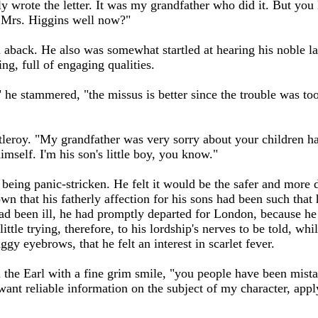
ly wrote the letter. It was my grandfather who did it. But yo
 Mrs. Higgins well now?"
n aback. He also was somewhat startled at hearing his noble la
ng, full of engaging qualities.
," he stammered, "the missus is better since the trouble was to
ntleroy. "My grandfather was very sorry about your children ha
mself. I'm his son's little boy, you know."
being panic-stricken. He felt it would be the safer and more di
own that his fatherly affection for his sons had been such tha
had been ill, he had promptly departed for London, because h
ittle trying, therefore, to his lordship's nerves to be told, wh
gy eyebrows, that he felt an interest in scarlet fever.
n the Earl with a fine grim smile, "you people have been mist
nt reliable information on the subject of my character, apply