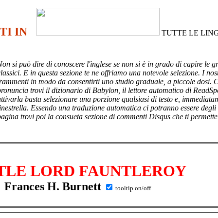
TI IN
TUTTE LE LIN
Non si può dire di conoscere l'inglese se non si è in grado di capire le g
lassici. E in questa sezione te ne offriamo una notevole selezione. I nost
frammenti in modo da consentirti uno studio graduale, a piccole dosi. 
pronuncia trovi il dizionario di Babylon, il lettore automatico di ReadSp
attivarla basta selezionare una porzione qualsiasi di testo e, immediata
finestrella. Essendo una traduzione automatica ci potranno essere degli
pagina trovi poi
la consueta sezione di commenti Disqus che ti permette
TLE LORD FAUNTLEROY
Frances H. Burnett
tooltip on/off