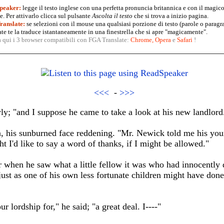
peaker:
legge il testo inglese con una perfetta pronuncia britannica e con il magico
. Per attivarlo clicca sul pulsante
Ascolta il testo
che si trova a inizio pagina.
anslate:
se selezioni con il mouse una qualsiasi porzione di testo (parole o paragr
te te la traduce istantaneamente in una finestrella che si apre "magicamente".
a qui i 3 browser compatibili con FGA Translate:
Chrome
,
Opera
e
Safari
!
<<<
-
>>>
ly; "and I suppose he came to take a look at his new landlord
n, his sunburned face reddening. "Mr. Newick told me his yo
t I'd like to say a word of thanks, if I might be allowed."
 when he saw what a little fellow it was who had innocently
ust as one of his own less fortunate children might have done-
ur lordship for," he said; "a great deal. I----"