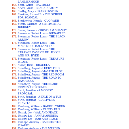
LAMMERMOOR
Scott, Walter - WAVERLEY
Sewell, Anna - BLACK BEAUTY
Shelley, Mary - FRANKENSTEIN
Sheridan, Richard B. - THE SCHOOL
FOR SCANDAL
Sienkiewicz, Henryk - QUO VADIS
Sterne, Laurence - A SENTIMENTAL
JOURNEY
Sterne, Laurence - TRISTRAM SHANDY
Stevenson, Robert Louis - KIDNAPPED
Stevenson, Robert Louis - THE BLACK
ARROW
Stevenson, Robert Louis - THE
MASTER OF BALLANTRAE
Stevenson, Robert Louis - THE
STRANGE CASE OF DR. JEKYLL
AND MR. HYDE
Stevenson, Robert Louis - TREASURE
ISLAND
Stoker, Bram - DRACULA
Strindberg, August - LUCKY PEHR
Strindberg, August - MASTER OLOF
Strindberg, August - THE RED ROOM
Strindberg, August - THE ROAD TO
DAMASCUS
Strindberg, August - THERE ARE
CRIMES AND CRIMES
Swift, Jonathan - A MODEST
PROPOSAL
Swift, Jonathan - A TALE OF A TUB
Swift, Jonathan - GULLIVER'S
TRAVELS
Thackeray, William - BARRY LYNDON
Thackeray, William - VANITY FAIR
Tolstoi, Lev - WAR AND PEACE
Tolstoy, Leo - ANNA KARENINA
Tolstoy, Leo - WAR AND PEACE
Trollope, Anthony - BARCHESTER
TOWERS
Trollope, Anthony - THE WARDEN