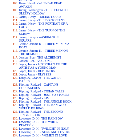
Ibsen, Henrik - WHEN WE DEAD
AWAKEN
Irving, Washington - THE LEGEND OF
SLEEPY HOLLOW
James, Henry - ITALIAN HOURS
James, Henry - THE BOSTONIANS
James, Henry - THE PORTRAIT OF A
LADY
James, Henry - THE TURN OF THE
SCREW
James, Henry - WASHINGTON
SQUARE
Jerome, Jerome K. - THREE MEN IN A
BOAT
Jerome, Jerome K. - THREE MEN ON
THE BUMMEL
Jonson, Ben - THE ALCHEMIST
Jonson, Ben - VOLPONE
Joyce, James - A PORTRAIT OF THE
ARTIST AS A YOUNG MAN
Joyce, James - DUBLINERS
Joyce, James - ULYSSES
Kingsley, Charles - THE WATER-
BABIES
Kipling, Rudyard - CAPTAINS
COURAGEOUS
Kipling, Rudyard - INDIAN TALES
Kipling, Rudyard - JUST SO STORIES
Kipling, Rudyard - KIM
Kipling, Rudyard - THE JUNGLE BOOK
Kipling, Rudyard - THE MAN WHO
WOULD BE KING
Kipling, Rudyard - THE SECOND
JUNGLE BOOK
Lawrence, D. H - THE RAINBOW
Lawrence, D. H - THE WHITE
PEACOCK
Lawrence, D. H - TWILIGHT IN ITALY
Lawrence, D. H. - SONS AND LOVERS
Lawrence, D. H. - WOMEN IN LOVE