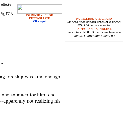
 effetto
afi), FGA
ISTRUZIONI D'USO
DETTAGLIATE
DA INGLESE A ITALIANO
Clicca qui
Inserire
nella casella
Traduci
la parola
INGLESE e cliccare
Go
.
DA ITALIANO A INGLESE
Impostare
INGLESE
anziché
italiano
e
ripetere la procedura descritta.
."
ung lordship was kind enough
 done so much for him, and
-apparently not realizing his