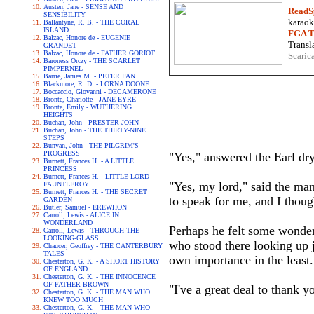
Austen, Jane - SENSE AND
ReadS
SENSIBILITY
karaoke
Ballantyne, R. B. - THE CORAL
ISLAND
FGA Tr
Balzac, Honore de - EUGENIE
Transla
GRANDET
Balzac, Honore de - FATHER GORIOT
Scaric
Baroness Orczy - THE SCARLET
PIMPERNEL
Barrie, James M. - PETER PAN
Blackmore, R. D. - LORNA DOONE
Boccaccio, Giovanni - DECAMERONE
Bronte, Charlotte - JANE EYRE
Bronte, Emily - WUTHERING
HEIGHTS
Buchan, John - PRESTER JOHN
Buchan, John - THE THIRTY-NINE
STEPS
Bunyan, John - THE PILGRIM'S
PROGRESS
"Yes," answered the Earl dry
Burnett, Frances H. - A LITTLE
PRINCESS
Burnett, Frances H. - LITTLE LORD
"Yes, my lord," said the ma
FAUNTLEROY
Burnett, Frances H. - THE SECRET
to speak for me, and I though
GARDEN
Butler, Samuel - EREWHON
Carroll, Lewis - ALICE IN
WONDERLAND
Perhaps he felt some wonder
Carroll, Lewis - THROUGH THE
LOOKING-GLASS
who stood there looking up j
Chaucer, Geoffrey - THE CANTERBURY
TALES
own importance in the least.
Chesterton, G. K. - A SHORT HISTORY
OF ENGLAND
Chesterton, G. K. - THE INNOCENCE
OF FATHER BROWN
"I've a great deal to thank yo
Chesterton, G. K. - THE MAN WHO
KNEW TOO MUCH
Chesterton, G. K. - THE MAN WHO