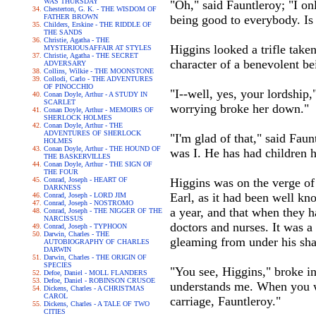
WAS THURSDAY
"Oh," said Fauntleroy; "I on
Chesterton, G. K. - THE WISDOM OF
FATHER BROWN
being good to everybody. Is
Childers, Erskine - THE RIDDLE OF
THE SANDS
Christie, Agatha - THE
Higgins looked a trifle take
MYSTERIOUSAFFAIR AT STYLES
Christie, Agatha - THE SECRET
character of a benevolent bei
ADVERSARY
Collins, Wilkie - THE MOONSTONE
Collodi, Carlo - THE ADVENTURES
OF PINOCCHIO
"I--well, yes, your lordship
Conan Doyle, Arthur - A STUDY IN
SCARLET
worrying broke her down."
Conan Doyle, Arthur - MEMOIRS OF
SHERLOCK HOLMES
Conan Doyle, Arthur - THE
ADVENTURES OF SHERLOCK
"I'm glad of that," said Fau
HOLMES
Conan Doyle, Arthur - THE HOUND OF
was I. He has had children hi
THE BASKERVILLES
Conan Doyle, Arthur - THE SIGN OF
THE FOUR
Conrad, Joseph - HEART OF
Higgins was on the verge of 
DARKNESS
Earl, as it had been well kn
Conrad, Joseph - LORD JIM
Conrad, Joseph - NOSTROMO
a year, and that when they 
Conrad, Joseph - THE NIGGER OF THE
NARCISSUS
doctors and nurses. It was a l
Conrad, Joseph - TYPHOON
Darwin, Charles - THE
gleaming from under his shag
AUTOBIOGRAPHY OF CHARLES
DARWIN
Darwin, Charles - THE ORIGIN OF
SPECIES
"You see, Higgins," broke i
Defoe, Daniel - MOLL FLANDERS
Defoe, Daniel - ROBINSON CRUSOE
understands me. When you wa
Dickens, Charles - A CHRISTMAS
CAROL
carriage, Fauntleroy."
Dickens, Charles - A TALE OF TWO
CITIES