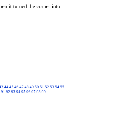
n it turned the corner into
43
44
45
46
47
48
49
50
51
52
53
54
55
91
92
93
94
95
96
97
98
99