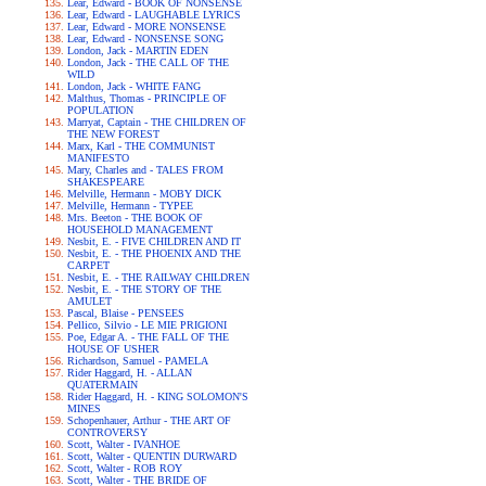
Lear, Edward - BOOK OF NONSENSE
Lear, Edward - LAUGHABLE LYRICS
Lear, Edward - MORE NONSENSE
Lear, Edward - NONSENSE SONG
London, Jack - MARTIN EDEN
London, Jack - THE CALL OF THE
WILD
London, Jack - WHITE FANG
Malthus, Thomas - PRINCIPLE OF
POPULATION
Marryat, Captain - THE CHILDREN OF
THE NEW FOREST
Marx, Karl - THE COMMUNIST
MANIFESTO
Mary, Charles and - TALES FROM
SHAKESPEARE
Melville, Hermann - MOBY DICK
Melville, Hermann - TYPEE
Mrs. Beeton - THE BOOK OF
HOUSEHOLD MANAGEMENT
Nesbit, E. - FIVE CHILDREN AND IT
Nesbit, E. - THE PHOENIX AND THE
CARPET
Nesbit, E. - THE RAILWAY CHILDREN
Nesbit, E. - THE STORY OF THE
AMULET
Pascal, Blaise - PENSEES
Pellico, Silvio - LE MIE PRIGIONI
Poe, Edgar A. - THE FALL OF THE
HOUSE OF USHER
Richardson, Samuel - PAMELA
Rider Haggard, H. - ALLAN
QUATERMAIN
Rider Haggard, H. - KING SOLOMON'S
MINES
Schopenhauer, Arthur - THE ART OF
CONTROVERSY
Scott, Walter - IVANHOE
Scott, Walter - QUENTIN DURWARD
Scott, Walter - ROB ROY
Scott, Walter - THE BRIDE OF