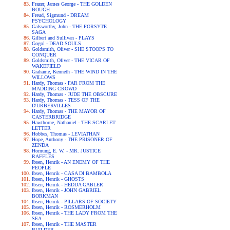
Frazer, James George - THE GOLDEN
BOUGH
Freud, Sigmund - DREAM
PSYCHOLOGY
Galsworthy, John - THE FORSYTE
SAGA
Gilbert and Sullivan - PLAYS
Gogol - DEAD SOULS
Goldsmith, Oliver - SHE STOOPS TO
CONQUER
Goldsmith, Oliver - THE VICAR OF
WAKEFIELD
Grahame, Kenneth - THE WIND IN THE
WILLOWS
Hardy, Thomas - FAR FROM THE
MADDING CROWD
Hardy, Thomas - JUDE THE OBSCURE
Hardy, Thomas - TESS OF THE
D'URBERVILLES
Hardy, Thomas - THE MAYOR OF
CASTERBRIDGE
Hawthorne, Nathaniel - THE SCARLET
LETTER
Hobbes, Thomas - LEVIATHAN
Hope, Anthony - THE PRISONER OF
ZENDA
Hornung, E. W. - MR. JUSTICE
RAFFLES
Ibsen, Henrik - AN ENEMY OF THE
PEOPLE
Ibsen, Henrik - CASA DI BAMBOLA
Ibsen, Henrik - GHOSTS
Ibsen, Henrik - HEDDA GABLER
Ibsen, Henrik - JOHN GABRIEL
BORKMAN
Ibsen, Henrik - PILLARS OF SOCIETY
Ibsen, Henrik - ROSMERHOLM
Ibsen, Henrik - THE LADY FROM THE
SEA
Ibsen, Henrik - THE MASTER
BUILDER