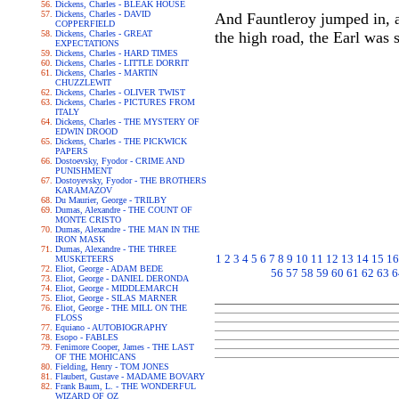
Dickens, Charles - BLEAK HOUSE
Dickens, Charles - DAVID
And Fauntleroy jumped in, a
COPPERFIELD
Dickens, Charles - GREAT
the high road, the Earl was s
EXPECTATIONS
Dickens, Charles - HARD TIMES
Dickens, Charles - LITTLE DORRIT
Dickens, Charles - MARTIN
CHUZZLEWIT
Dickens, Charles - OLIVER TWIST
Dickens, Charles - PICTURES FROM
ITALY
Dickens, Charles - THE MYSTERY OF
EDWIN DROOD
Dickens, Charles - THE PICKWICK
PAPERS
Dostoevsky, Fyodor - CRIME AND
PUNISHMENT
Dostoyevsky, Fyodor - THE BROTHERS
KARAMAZOV
Du Maurier, George - TRILBY
Dumas, Alexandre - THE COUNT OF
MONTE CRISTO
Dumas, Alexandre - THE MAN IN THE
IRON MASK
Dumas, Alexandre - THE THREE
1
2
3
4
5
6
7
8
9
10
11
12
13
14
15
16
MUSKETEERS
Eliot, George - ADAM BEDE
56
57
58
59
60
61
62
63
6
Eliot, George - DANIEL DERONDA
Eliot, George - MIDDLEMARCH
Eliot, George - SILAS MARNER
Eliot, George - THE MILL ON THE
FLOSS
Equiano - AUTOBIOGRAPHY
Esopo - FABLES
Fenimore Cooper, James - THE LAST
OF THE MOHICANS
Fielding, Henry - TOM JONES
Flaubert, Gustave - MADAME BOVARY
Frank Baum, L. - THE WONDERFUL
WIZARD OF OZ