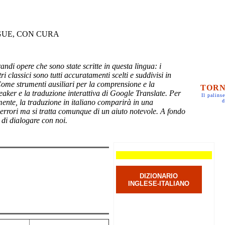
GUE, CON CURA
randi opere che sono state scritte in questa lingua: i
ri classici sono tutti accuratamenti scelti e suddivisi in
Come strumenti ausiliari per la comprensione e la
TORN
eaker e la traduzione interattiva di Google Translate. Per
Il palinse
mente, la traduzione in italiano comparirà in una
d
 errori ma si tratta comunque di un aiuto notevole. A fondo
 di dialogare con noi.
DIZIONARIO
INGLESE-ITALIANO