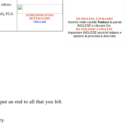
 effetto
afi), FGA
ISTRUZIONI D'USO
DETTAGLIATE
DA INGLESE A ITALIANO
Clicca qui
Inserire
nella casella
Traduci
la parola
INGLESE e cliccare
Go
.
DA ITALIANO A INGLESE
Impostare
INGLESE
anziché
italiano
e
ripetere la procedura descritta.
ut an end to all that you felt
ey.