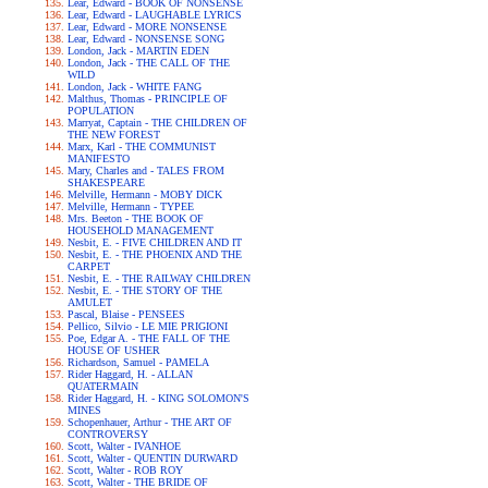
Lear, Edward - BOOK OF NONSENSE
Lear, Edward - LAUGHABLE LYRICS
Lear, Edward - MORE NONSENSE
Lear, Edward - NONSENSE SONG
London, Jack - MARTIN EDEN
London, Jack - THE CALL OF THE
WILD
London, Jack - WHITE FANG
Malthus, Thomas - PRINCIPLE OF
POPULATION
Marryat, Captain - THE CHILDREN OF
THE NEW FOREST
Marx, Karl - THE COMMUNIST
MANIFESTO
Mary, Charles and - TALES FROM
SHAKESPEARE
Melville, Hermann - MOBY DICK
Melville, Hermann - TYPEE
Mrs. Beeton - THE BOOK OF
HOUSEHOLD MANAGEMENT
Nesbit, E. - FIVE CHILDREN AND IT
Nesbit, E. - THE PHOENIX AND THE
CARPET
Nesbit, E. - THE RAILWAY CHILDREN
Nesbit, E. - THE STORY OF THE
AMULET
Pascal, Blaise - PENSEES
Pellico, Silvio - LE MIE PRIGIONI
Poe, Edgar A. - THE FALL OF THE
HOUSE OF USHER
Richardson, Samuel - PAMELA
Rider Haggard, H. - ALLAN
QUATERMAIN
Rider Haggard, H. - KING SOLOMON'S
MINES
Schopenhauer, Arthur - THE ART OF
CONTROVERSY
Scott, Walter - IVANHOE
Scott, Walter - QUENTIN DURWARD
Scott, Walter - ROB ROY
Scott, Walter - THE BRIDE OF