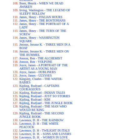
Ibsen, Henrik - WHEN WE DEAD
AWAKEN
Irving, Washington - THE LEGEND OF
SLEEPY HOLLOW
James, Henry - ITALIAN HOURS
James, Henry - THE BOSTONIANS
James, Henry - THE PORTRAIT OF A
LADY
James, Henry - THE TURN OF THE
SCREW
James, Henry - WASHINGTON
SQUARE
Jerome, Jerome K. - THREE MEN IN A
BOAT
Jerome, Jerome K. - THREE MEN ON
THE BUMMEL
Jonson, Ben - THE ALCHEMIST
Jonson, Ben - VOLPONE
Joyce, James - A PORTRAIT OF THE
ARTIST AS A YOUNG MAN
Joyce, James - DUBLINERS
Joyce, James - ULYSSES
Kingsley, Charles - THE WATER-
BABIES
Kipling, Rudyard - CAPTAINS
COURAGEOUS
Kipling, Rudyard - INDIAN TALES
Kipling, Rudyard - JUST SO STORIES
Kipling, Rudyard - KIM
Kipling, Rudyard - THE JUNGLE BOOK
Kipling, Rudyard - THE MAN WHO
WOULD BE KING
Kipling, Rudyard - THE SECOND
JUNGLE BOOK
Lawrence, D. H - THE RAINBOW
Lawrence, D. H - THE WHITE
PEACOCK
Lawrence, D. H - TWILIGHT IN ITALY
Lawrence, D. H. - SONS AND LOVERS
Lawrence, D. H. - WOMEN IN LOVE