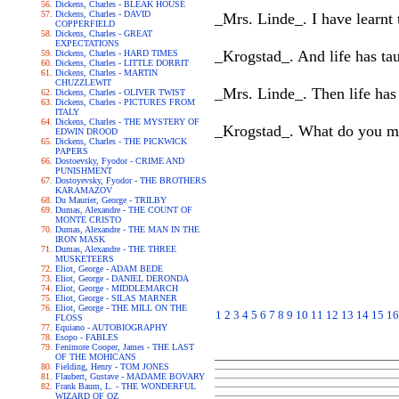
Dickens, Charles - BLEAK HOUSE
Dickens, Charles - DAVID
_Mrs. Linde_. I have learnt t
COPPERFIELD
Dickens, Charles - GREAT
EXPECTATIONS
_Krogstad_. And life has tau
Dickens, Charles - HARD TIMES
Dickens, Charles - LITTLE DORRIT
Dickens, Charles - MARTIN
CHUZZLEWIT
_Mrs. Linde_. Then life has
Dickens, Charles - OLIVER TWIST
Dickens, Charles - PICTURES FROM
ITALY
Dickens, Charles - THE MYSTERY OF
_Krogstad_. What do you me
EDWIN DROOD
Dickens, Charles - THE PICKWICK
PAPERS
Dostoevsky, Fyodor - CRIME AND
PUNISHMENT
Dostoyevsky, Fyodor - THE BROTHERS
KARAMAZOV
Du Maurier, George - TRILBY
Dumas, Alexandre - THE COUNT OF
MONTE CRISTO
Dumas, Alexandre - THE MAN IN THE
IRON MASK
Dumas, Alexandre - THE THREE
MUSKETEERS
Eliot, George - ADAM BEDE
Eliot, George - DANIEL DERONDA
Eliot, George - MIDDLEMARCH
Eliot, George - SILAS MARNER
Eliot, George - THE MILL ON THE
1
2
3
4
5
6
7
8
9
10
11
12
13
14
15
16
FLOSS
Equiano - AUTOBIOGRAPHY
Esopo - FABLES
Fenimore Cooper, James - THE LAST
OF THE MOHICANS
Fielding, Henry - TOM JONES
Flaubert, Gustave - MADAME BOVARY
Frank Baum, L. - THE WONDERFUL
WIZARD OF OZ