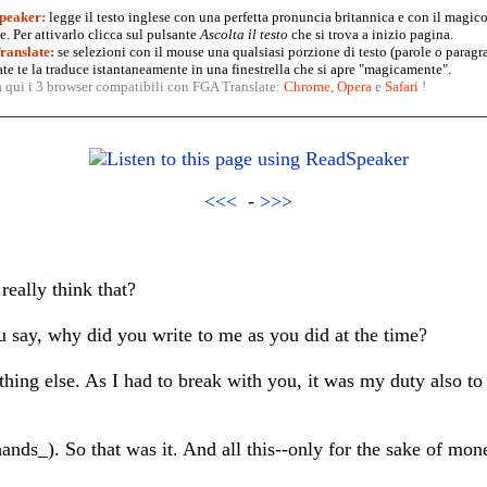
peaker:
legge il testo inglese con una perfetta pronuncia britannica e con il magico
. Per attivarlo clicca sul pulsante
Ascolta il testo
che si trova a inizio pagina.
anslate:
se selezioni con il mouse una qualsiasi porzione di testo (parole o paragr
te te la traduce istantaneamente in una finestrella che si apre "magicamente".
a qui i 3 browser compatibili con FGA Translate:
Chrome
,
Opera
e
Safari
!
<<<
-
>>>
really think that?
u say, why did you write to me as you did at the time?
hing else. As I had to break with you, it was my duty also to p
nds_). So that was it. And all this--only for the sake of mon