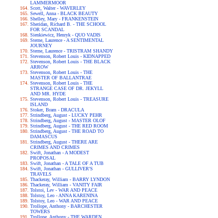
LAMMERMOOR
Scott, Walter - WAVERLEY
Sewell, Anna - BLACK BEAUTY
Shelley, Mary - FRANKENSTEIN
Sheridan, Richard B. - THE SCHOOL
FOR SCANDAL
Sienkiewicz, Henryk - QUO VADIS
Sterne, Laurence - A SENTIMENTAL
JOURNEY
Sterne, Laurence - TRISTRAM SHANDY
Stevenson, Robert Louis - KIDNAPPED
Stevenson, Robert Louis - THE BLACK
ARROW
Stevenson, Robert Louis - THE
MASTER OF BALLANTRAE
Stevenson, Robert Louis - THE
STRANGE CASE OF DR. JEKYLL
AND MR. HYDE
Stevenson, Robert Louis - TREASURE
ISLAND
Stoker, Bram - DRACULA
Strindberg, August - LUCKY PEHR
Strindberg, August - MASTER OLOF
Strindberg, August - THE RED ROOM
Strindberg, August - THE ROAD TO
DAMASCUS
Strindberg, August - THERE ARE
CRIMES AND CRIMES
Swift, Jonathan - A MODEST
PROPOSAL
Swift, Jonathan - A TALE OF A TUB
Swift, Jonathan - GULLIVER'S
TRAVELS
Thackeray, William - BARRY LYNDON
Thackeray, William - VANITY FAIR
Tolstoi, Lev - WAR AND PEACE
Tolstoy, Leo - ANNA KARENINA
Tolstoy, Leo - WAR AND PEACE
Trollope, Anthony - BARCHESTER
TOWERS
Trollope, Anthony - THE WARDEN