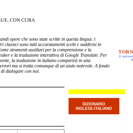
GUE, CON CURA
randi opere che sono state scritte in questa lingua: i
ri classici sono tutti accuratamenti scelti e suddivisi in
Come strumenti ausiliari per la comprensione e la
TORN
eaker e la traduzione interattiva di Google Translate. Per
Il palinse
mente, la traduzione in italiano comparirà in una
d
 errori ma si tratta comunque di un aiuto notevole. A fondo
 di dialogare con noi.
DIZIONARIO
INGLESE-ITALIANO