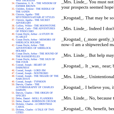
WAS THURSDAY
_Mrs. Linde_. You must not f
Chesterton, G. K. - THE WISDOM OF
FATHER BROWN
your prospects seemed hopel
Childers, Erskine - THE RIDDLE OF
THE SANDS
Christie, Agatha - THE
_Krogstad_. That may be so,
MYSTERIOUSAFFAIR AT STYLES
Christie, Agatha - THE SECRET
ADVERSARY
Collins, Wilkie - THE MOONSTONE
_Mrs. Linde_. Indeed I don't
Collodi, Carlo - THE ADVENTURES
OF PINOCCHIO
Conan Doyle, Arthur - A STUDY IN
SCARLET
_Krogstad_ (_more gently_).
Conan Doyle, Arthur - MEMOIRS OF
SHERLOCK HOLMES
now--I am a shipwrecked man
Conan Doyle, Arthur - THE
ADVENTURES OF SHERLOCK
HOLMES
Conan Doyle, Arthur - THE HOUND OF
_Mrs. Linde_. But help may
THE BASKERVILLES
Conan Doyle, Arthur - THE SIGN OF
THE FOUR
Conrad, Joseph - HEART OF
_Krogstad_. It _was_ near; 
DARKNESS
Conrad, Joseph - LORD JIM
Conrad, Joseph - NOSTROMO
_Mrs. Linde_. Unintentionally
Conrad, Joseph - THE NIGGER OF THE
NARCISSUS
Conrad, Joseph - TYPHOON
Darwin, Charles - THE
_Krogstad_. I believe you, i
AUTOBIOGRAPHY OF CHARLES
DARWIN
Darwin, Charles - THE ORIGIN OF
SPECIES
_Mrs. Linde_. No, because th
Defoe, Daniel - MOLL FLANDERS
Defoe, Daniel - ROBINSON CRUSOE
Dickens, Charles - A CHRISTMAS
CAROL
_Krogstad_. Oh, benefit, ben
Dickens, Charles - A TALE OF TWO
CITIES