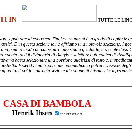
TI IN
TUTTE LE LIN
Non si può dire di conoscere l'inglese se non si è in grado di capire le g
lassici. E in questa sezione te ne offriamo una notevole selezione. I nost
frammenti in modo da consentirti uno studio graduale, a piccole dosi. 
pronuncia trovi il dizionario di Babylon, il lettore automatico di ReadSp
attivarla basta selezionare una porzione qualsiasi di testo e, immediata
finestrella. Essendo una traduzione automatica ci potranno essere degli
pagina trovi poi
la consueta sezione di commenti Disqus che ti permette
CASA DI BAMBOLA
Henrik Ibsen
tooltip on/off