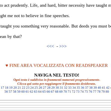
o act prudently. Life, and hard, bitter necessity have taught m
ght me not to believe in fine speeches.
 taught you something very reasonable. But deeds you must be
an by that?
<<<
-
>>>
♥ FINE AREA VOCALIZZATA CON READSPEAKER
NAVIGA NEL TESTO!
Ogni testo è suddiviso in frammenti numerati progressivamente.
Clicca qui sotto per raggiungere il frammento desiderato.
17
18
19
20
21
22
23
24
25
26
27
28
29
30
31
32
33
34
35
36
37
38
39
40
41
42
56
57
58
59
60
61
62
63
64
65
66
67
68
69
70
71
72
73
74
75
76
77
78
79
80