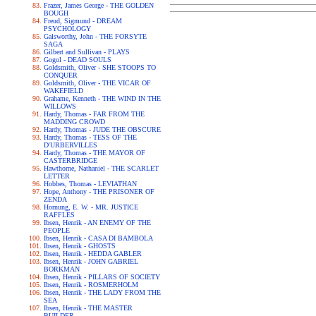
Frazer, James George - THE GOLDEN
BOUGH
Freud, Sigmund - DREAM
PSYCHOLOGY
Galsworthy, John - THE FORSYTE
SAGA
Gilbert and Sullivan - PLAYS
Gogol - DEAD SOULS
Goldsmith, Oliver - SHE STOOPS TO
CONQUER
Goldsmith, Oliver - THE VICAR OF
WAKEFIELD
Grahame, Kenneth - THE WIND IN THE
WILLOWS
Hardy, Thomas - FAR FROM THE
MADDING CROWD
Hardy, Thomas - JUDE THE OBSCURE
Hardy, Thomas - TESS OF THE
D'URBERVILLES
Hardy, Thomas - THE MAYOR OF
CASTERBRIDGE
Hawthorne, Nathaniel - THE SCARLET
LETTER
Hobbes, Thomas - LEVIATHAN
Hope, Anthony - THE PRISONER OF
ZENDA
Hornung, E. W. - MR. JUSTICE
RAFFLES
Ibsen, Henrik - AN ENEMY OF THE
PEOPLE
Ibsen, Henrik - CASA DI BAMBOLA
Ibsen, Henrik - GHOSTS
Ibsen, Henrik - HEDDA GABLER
Ibsen, Henrik - JOHN GABRIEL
BORKMAN
Ibsen, Henrik - PILLARS OF SOCIETY
Ibsen, Henrik - ROSMERHOLM
Ibsen, Henrik - THE LADY FROM THE
SEA
Ibsen, Henrik - THE MASTER
BUILDER