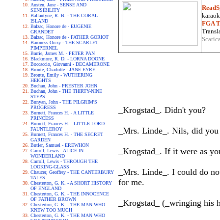
Austen, Jane - SENSE AND
ReadS
SENSIBILITY
karaoke
Ballantyne, R. B. - THE CORAL
ISLAND
FGA Tr
Balzac, Honore de - EUGENIE
Transla
GRANDET
Balzac, Honore de - FATHER GORIOT
Scaric
Baroness Orczy - THE SCARLET
PIMPERNEL
Barrie, James M. - PETER PAN
Blackmore, R. D. - LORNA DOONE
Boccaccio, Giovanni - DECAMERONE
Bronte, Charlotte - JANE EYRE
Bronte, Emily - WUTHERING
HEIGHTS
Buchan, John - PRESTER JOHN
Buchan, John - THE THIRTY-NINE
STEPS
Bunyan, John - THE PILGRIM'S
PROGRESS
_Krogstad_. Didn't you?
Burnett, Frances H. - A LITTLE
PRINCESS
Burnett, Frances H. - LITTLE LORD
_Mrs. Linde_. Nils, did you 
FAUNTLEROY
Burnett, Frances H. - THE SECRET
GARDEN
Butler, Samuel - EREWHON
_Krogstad_. If it were as yo
Carroll, Lewis - ALICE IN
WONDERLAND
Carroll, Lewis - THROUGH THE
LOOKING-GLASS
_Mrs. Linde_. I could do not
Chaucer, Geoffrey - THE CANTERBURY
TALES
for me.
Chesterton, G. K. - A SHORT HISTORY
OF ENGLAND
Chesterton, G. K. - THE INNOCENCE
OF FATHER BROWN
_Krogstad_ (_wringing his ha
Chesterton, G. K. - THE MAN WHO
KNEW TOO MUCH
Chesterton, G. K. - THE MAN WHO