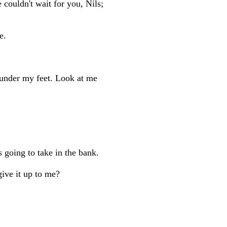
 couldn't wait for you, Nils;
e.
 under my feet. Look at me
s going to take in the bank.
give it up to me?