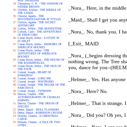
WAS THURSDAY
Chesterton, G. K. - THE WISDOM OF
FATHER BROWN
_Nora_. Here, in the middle 
Childers, Erskine - THE RIDDLE OF
THE SANDS
Christie, Agatha - THE
_Maid_. Shall I get you any
MYSTERIOUSAFFAIR AT STYLES
Christie, Agatha - THE SECRET
ADVERSARY
Collins, Wilkie - THE MOONSTONE
_Nora_. No, thank you. I hav
Collodi, Carlo - THE ADVENTURES
OF PINOCCHIO
Conan Doyle, Arthur - A STUDY IN
SCARLET
[_Exit_ MAID
Conan Doyle, Arthur - MEMOIRS OF
SHERLOCK HOLMES
Conan Doyle, Arthur - THE
ADVENTURES OF SHERLOCK
_Nora_ (_begins dressing the
HOLMES
Conan Doyle, Arthur - THE HOUND OF
nothing wrong. The Tree shall
THE BASKERVILLES
Conan Doyle, Arthur - THE SIGN OF
you, dance for you--(HELME
THE FOUR
Conrad, Joseph - HEART OF
DARKNESS
_Helmer_. Yes. Has anyone 
Conrad, Joseph - LORD JIM
Conrad, Joseph - NOSTROMO
Conrad, Joseph - THE NIGGER OF THE
NARCISSUS
_Nora_. Here? No.
Conrad, Joseph - TYPHOON
Darwin, Charles - THE
AUTOBIOGRAPHY OF CHARLES
DARWIN
_Helmer_. That is strange. I
Darwin, Charles - THE ORIGIN OF
SPECIES
Defoe, Daniel - MOLL FLANDERS
Defoe, Daniel - ROBINSON CRUSOE
_Nora_. Did you? Oh yes, I
Dickens, Charles - A CHRISTMAS
CAROL
Dickens, Charles - A TALE OF TWO
CITIES