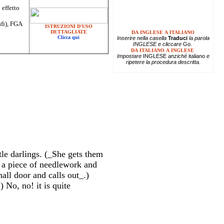
 effetto
afi), FGA
ISTRUZIONI D'USO
DETTAGLIATE
DA INGLESE A ITALIANO
Clicca qui
Inserire
nella casella
Traduci
la parola
INGLESE e cliccare
Go
.
DA ITALIANO A INGLESE
Impostare
INGLESE
anziché
italiano
e
ripetere la procedura descritta.
tle darlings. (_She gets them
p a piece of needlework and
all door and calls out_.)
 No, no! it is quite