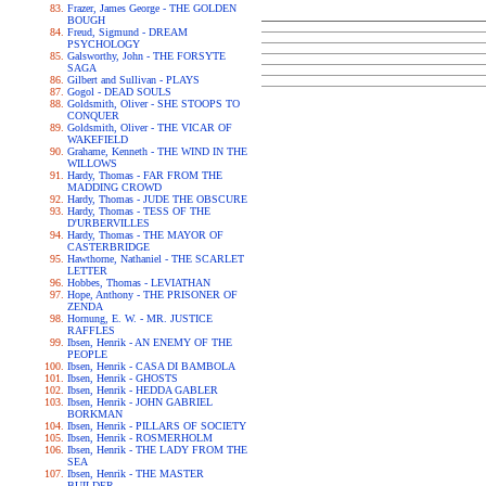
Frazer, James George - THE GOLDEN
BOUGH
Freud, Sigmund - DREAM
PSYCHOLOGY
Galsworthy, John - THE FORSYTE
SAGA
Gilbert and Sullivan - PLAYS
Gogol - DEAD SOULS
Goldsmith, Oliver - SHE STOOPS TO
CONQUER
Goldsmith, Oliver - THE VICAR OF
WAKEFIELD
Grahame, Kenneth - THE WIND IN THE
WILLOWS
Hardy, Thomas - FAR FROM THE
MADDING CROWD
Hardy, Thomas - JUDE THE OBSCURE
Hardy, Thomas - TESS OF THE
D'URBERVILLES
Hardy, Thomas - THE MAYOR OF
CASTERBRIDGE
Hawthorne, Nathaniel - THE SCARLET
LETTER
Hobbes, Thomas - LEVIATHAN
Hope, Anthony - THE PRISONER OF
ZENDA
Hornung, E. W. - MR. JUSTICE
RAFFLES
Ibsen, Henrik - AN ENEMY OF THE
PEOPLE
Ibsen, Henrik - CASA DI BAMBOLA
Ibsen, Henrik - GHOSTS
Ibsen, Henrik - HEDDA GABLER
Ibsen, Henrik - JOHN GABRIEL
BORKMAN
Ibsen, Henrik - PILLARS OF SOCIETY
Ibsen, Henrik - ROSMERHOLM
Ibsen, Henrik - THE LADY FROM THE
SEA
Ibsen, Henrik - THE MASTER
BUILDER