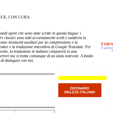
GUE, CON CURA
randi opere che sono state scritte in questa lingua: i
ri classici sono tutti accuratamenti scelti e suddivisi in
Come strumenti ausiliari per la comprensione e la
TORN
eaker e la traduzione interattiva di Google Translate. Per
Il palinse
mente, la traduzione in italiano comparirà in una
d
 errori ma si tratta comunque di un aiuto notevole. A fondo
 di dialogare con noi.
DIZIONARIO
INGLESE-ITALIANO