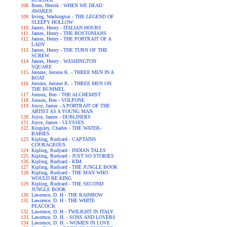
Ibsen, Henrik - WHEN WE DEAD
AWAKEN
Irving, Washington - THE LEGEND OF
SLEEPY HOLLOW
James, Henry - ITALIAN HOURS
James, Henry - THE BOSTONIANS
James, Henry - THE PORTRAIT OF A
LADY
James, Henry - THE TURN OF THE
SCREW
James, Henry - WASHINGTON
SQUARE
Jerome, Jerome K. - THREE MEN IN A
BOAT
Jerome, Jerome K. - THREE MEN ON
THE BUMMEL
Jonson, Ben - THE ALCHEMIST
Jonson, Ben - VOLPONE
Joyce, James - A PORTRAIT OF THE
ARTIST AS A YOUNG MAN
Joyce, James - DUBLINERS
Joyce, James - ULYSSES
Kingsley, Charles - THE WATER-
BABIES
Kipling, Rudyard - CAPTAINS
COURAGEOUS
Kipling, Rudyard - INDIAN TALES
Kipling, Rudyard - JUST SO STORIES
Kipling, Rudyard - KIM
Kipling, Rudyard - THE JUNGLE BOOK
Kipling, Rudyard - THE MAN WHO
WOULD BE KING
Kipling, Rudyard - THE SECOND
JUNGLE BOOK
Lawrence, D. H - THE RAINBOW
Lawrence, D. H - THE WHITE
PEACOCK
Lawrence, D. H - TWILIGHT IN ITALY
Lawrence, D. H. - SONS AND LOVERS
Lawrence, D. H. - WOMEN IN LOVE