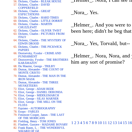
_Helmer_. Nora, I can see f
Dickens, Charles - BLEAK HOUSE
Dickens, Charles - DAVID
COPPERFIELD
Dickens, Charles - GREAT
_Nora_. Yes.
EXPECTATIONS
Dickens, Charles - HARD TIMES
Dickens, Charles - LITTLE DORRIT
_Helmer_. And you were to a
Dickens, Charles - MARTIN
CHUZZLEWIT
been here; didn't he beg that
Dickens, Charles - OLIVER TWIST
Dickens, Charles - PICTURES FROM
ITALY
Dickens, Charles - THE MYSTERY OF
_Nora_. Yes, Torvald, but--
EDWIN DROOD
Dickens, Charles - THE PICKWICK
PAPERS
Dostoevsky, Fyodor - CRIME AND
_Helmer_. Nora, Nora, and yo
PUNISHMENT
Dostoyevsky, Fyodor - THE BROTHERS
him any sort of promise?
KARAMAZOV
Du Maurier, George - TRILBY
Dumas, Alexandre - THE COUNT OF
MONTE CRISTO
Dumas, Alexandre - THE MAN IN THE
IRON MASK
Dumas, Alexandre - THE THREE
MUSKETEERS
Eliot, George - ADAM BEDE
Eliot, George - DANIEL DERONDA
Eliot, George - MIDDLEMARCH
Eliot, George - SILAS MARNER
Eliot, George - THE MILL ON THE
FLOSS
Equiano - AUTOBIOGRAPHY
Esopo - FABLES
Fenimore Cooper, James - THE LAST
OF THE MOHICANS
Fielding, Henry - TOM JONES
1
2
3
4
5
6
7
8
9
10
11
12
13
14
15
16
Flaubert, Gustave - MADAME BOVARY
Frank Baum, L. - THE WONDERFUL
WIZARD OF OZ