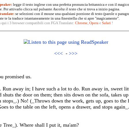
peaker:
legge il testo inglese con una perfetta pronuncia britannica e con il magico
. Per attivarlo clicca sul pulsante
Ascolta il testo
che si trova a inizio pagina.
anslate:
se selezioni con il mouse una qualsiasi porzione di testo (parole o paragr
te te la traduce istantaneamente in una finestrella che si apre "magicamente".
a qui i 3 browser compatibili con FGA Translate:
Chrome
,
Opera
e
Safari
!
<<<
-
>>>
ou promised us.
. Run away in; I have such a lot to do. Run away in, sweet lit
 shuts the door on them; then sits down on the sofa, takes u
n stops_.) No! (_Throws down the work, gets up, goes to the h
oes to the table on the left, opens a drawer, and stops again_.)
 Tree_). Where shall I put it, ma'am?