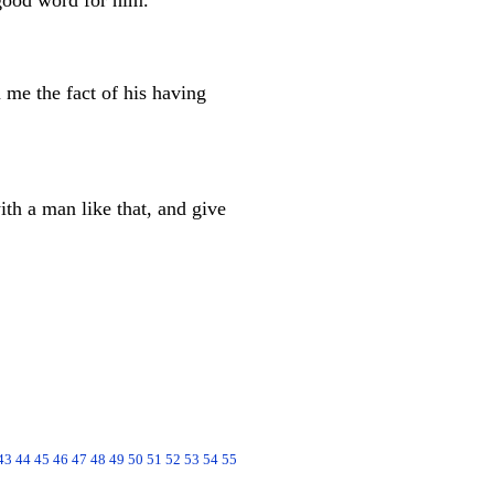
good word for him.
me the fact of his having
th a man like that, and give
43
44
45
46
47
48
49
50
51
52
53
54
55