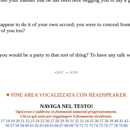
rom your manner that he has been here begging you to say a 
ppear to do it of your own accord; you were to conceal from 
 of you too?
u would be a party to that sort of thing? To have any talk wi
<<<
-
>>>
♥ FINE AREA VOCALIZZATA CON READSPEAKER
NAVIGA NEL TESTO!
Ogni testo è suddiviso in frammenti numerati progressivamente.
Clicca qui sotto per raggiungere il frammento desiderato.
17
18
19
20
21
22
23
24
25
26
27
28
29
30
31
32
33
34
35
36
37
38
39
40
41
42
56
57
58
59
60
61
62
63
64
65
66
67
68
69
70
71
72
73
74
75
76
77
78
79
80