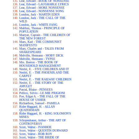
Lear, Edward - BOOK OF NONSENSE
Lear, Edward - LAUGHABLE LYRICS
Lear, Edward - MORE NONSENSE
Lear, Edward - NONSENSE SONG
London, Jack - MARTIN EDEN
London, Jack - THE CALL OF THE
WILD
London, Jack - WHITE FANG
Malthus, Thomas - PRINCIPLE OF
POPULATION
Marryat, Captain - THE CHILDREN OF
THE NEW FOREST
Marx, Karl - THE COMMUNIST
MANIFESTO
Mary, Charles and - TALES FROM
SHAKESPEARE
Melville, Hermann - MOBY DICK
Melville, Hermann - TYPEE
Mrs. Beeton - THE BOOK OF
HOUSEHOLD MANAGEMENT
Nesbit, E. - FIVE CHILDREN AND IT
Nesbit, E. - THE PHOENIX AND THE
CARPET
Nesbit, E. - THE RAILWAY CHILDREN
Nesbit, E. - THE STORY OF THE
AMULET
Pascal, Blaise - PENSEES
Pellico, Silvio - LE MIE PRIGIONI
Poe, Edgar A. - THE FALL OF THE
HOUSE OF USHER
Richardson, Samuel - PAMELA
Rider Haggard, H. - ALLAN
QUATERMAIN
Rider Haggard, H. - KING SOLOMON'S
MINES
Schopenhauer, Arthur - THE ART OF
CONTROVERSY
Scott, Walter - IVANHOE
Scott, Walter - QUENTIN DURWARD
Scott, Walter - ROB ROY
Scott, Walter - THE BRIDE OF