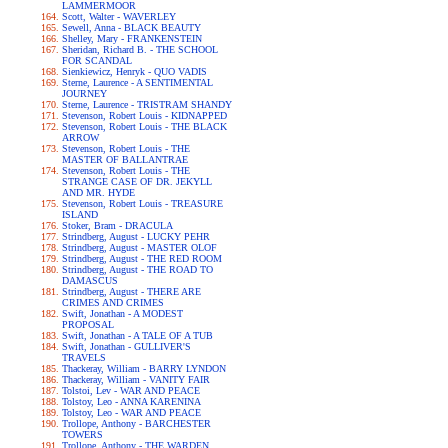
LAMMERMOOR
Scott, Walter - WAVERLEY
Sewell, Anna - BLACK BEAUTY
Shelley, Mary - FRANKENSTEIN
Sheridan, Richard B. - THE SCHOOL
FOR SCANDAL
Sienkiewicz, Henryk - QUO VADIS
Sterne, Laurence - A SENTIMENTAL
JOURNEY
Sterne, Laurence - TRISTRAM SHANDY
Stevenson, Robert Louis - KIDNAPPED
Stevenson, Robert Louis - THE BLACK
ARROW
Stevenson, Robert Louis - THE
MASTER OF BALLANTRAE
Stevenson, Robert Louis - THE
STRANGE CASE OF DR. JEKYLL
AND MR. HYDE
Stevenson, Robert Louis - TREASURE
ISLAND
Stoker, Bram - DRACULA
Strindberg, August - LUCKY PEHR
Strindberg, August - MASTER OLOF
Strindberg, August - THE RED ROOM
Strindberg, August - THE ROAD TO
DAMASCUS
Strindberg, August - THERE ARE
CRIMES AND CRIMES
Swift, Jonathan - A MODEST
PROPOSAL
Swift, Jonathan - A TALE OF A TUB
Swift, Jonathan - GULLIVER'S
TRAVELS
Thackeray, William - BARRY LYNDON
Thackeray, William - VANITY FAIR
Tolstoi, Lev - WAR AND PEACE
Tolstoy, Leo - ANNA KARENINA
Tolstoy, Leo - WAR AND PEACE
Trollope, Anthony - BARCHESTER
TOWERS
Trollope, Anthony - THE WARDEN