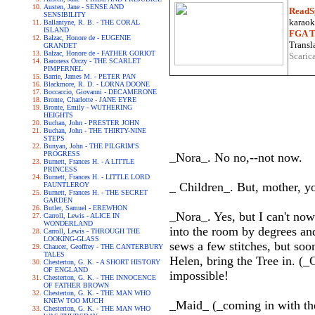
Austen, Jane - SENSE AND
ReadS
SENSIBILITY
karaoke
Ballantyne, R. B. - THE CORAL
ISLAND
FGA Tr
Balzac, Honore de - EUGENIE
Transla
GRANDET
Balzac, Honore de - FATHER GORIOT
Scaric
Baroness Orczy - THE SCARLET
PIMPERNEL
Barrie, James M. - PETER PAN
Blackmore, R. D. - LORNA DOONE
Boccaccio, Giovanni - DECAMERONE
Bronte, Charlotte - JANE EYRE
Bronte, Emily - WUTHERING
HEIGHTS
Buchan, John - PRESTER JOHN
Buchan, John - THE THIRTY-NINE
STEPS
Bunyan, John - THE PILGRIM'S
PROGRESS
_Nora_. No no,--not now.
Burnett, Frances H. - A LITTLE
PRINCESS
Burnett, Frances H. - LITTLE LORD
_ Children_. But, mother, y
FAUNTLEROY
Burnett, Frances H. - THE SECRET
GARDEN
Butler, Samuel - EREWHON
_Nora_. Yes, but I can't now
Carroll, Lewis - ALICE IN
WONDERLAND
into the room by degrees and
Carroll, Lewis - THROUGH THE
LOOKING-GLASS
sews a few stitches, but soo
Chaucer, Geoffrey - THE CANTERBURY
TALES
Helen, bring the Tree in. (_G
Chesterton, G. K. - A SHORT HISTORY
OF ENGLAND
impossible!
Chesterton, G. K. - THE INNOCENCE
OF FATHER BROWN
Chesterton, G. K. - THE MAN WHO
KNEW TOO MUCH
_Maid_ (_coming in with the
Chesterton, G. K. - THE MAN WHO