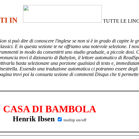
TI IN
TUTTE LE LIN
Non si può dire di conoscere l'inglese se non si è in grado di capire le g
lassici. E in questa sezione te ne offriamo una notevole selezione. I nost
frammenti in modo da consentirti uno studio graduale, a piccole dosi. 
pronuncia trovi il dizionario di Babylon, il lettore automatico di ReadSp
attivarla basta selezionare una porzione qualsiasi di testo e, immediata
finestrella. Essendo una traduzione automatica ci potranno essere degli
pagina trovi poi
la consueta sezione di commenti Disqus che ti permette
CASA DI BAMBOLA
Henrik Ibsen
tooltip on/off