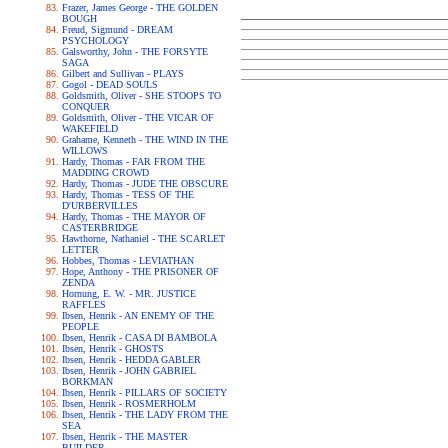
Frazer, James George - THE GOLDEN
BOUGH
Freud, Sigmund - DREAM
PSYCHOLOGY
Galsworthy, John - THE FORSYTE
SAGA
Gilbert and Sullivan - PLAYS
Gogol - DEAD SOULS
Goldsmith, Oliver - SHE STOOPS TO
CONQUER
Goldsmith, Oliver - THE VICAR OF
WAKEFIELD
Grahame, Kenneth - THE WIND IN THE
WILLOWS
Hardy, Thomas - FAR FROM THE
MADDING CROWD
Hardy, Thomas - JUDE THE OBSCURE
Hardy, Thomas - TESS OF THE
D'URBERVILLES
Hardy, Thomas - THE MAYOR OF
CASTERBRIDGE
Hawthorne, Nathaniel - THE SCARLET
LETTER
Hobbes, Thomas - LEVIATHAN
Hope, Anthony - THE PRISONER OF
ZENDA
Hornung, E. W. - MR. JUSTICE
RAFFLES
Ibsen, Henrik - AN ENEMY OF THE
PEOPLE
Ibsen, Henrik - CASA DI BAMBOLA
Ibsen, Henrik - GHOSTS
Ibsen, Henrik - HEDDA GABLER
Ibsen, Henrik - JOHN GABRIEL
BORKMAN
Ibsen, Henrik - PILLARS OF SOCIETY
Ibsen, Henrik - ROSMERHOLM
Ibsen, Henrik - THE LADY FROM THE
SEA
Ibsen, Henrik - THE MASTER
BUILDER