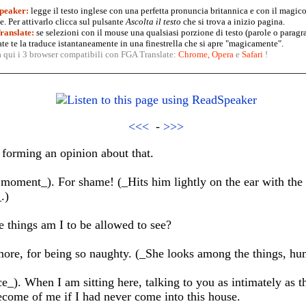
peaker:
legge il testo inglese con una perfetta pronuncia britannica e con il magico
. Per attivarlo clicca sul pulsante
Ascolta il testo
che si trova a inizio pagina.
anslate:
se selezioni con il mouse una qualsiasi porzione di testo (parole o paragr
te te la traduce istantaneamente in una finestrella che si apre "magicamente".
a qui i 3 browser compatibili con FGA Translate:
Chrome
,
Opera
e
Safari
!
<<<
-
>>>
forming an opinion about that.
moment_). For shame! (_Hits him lightly on the ear with the 
.)
 things am I to be allowed to see?
more, for being so naughty. (_She looks among the things, hu
e_). When I am sitting here, talking to you as intimately as t
ome of me if I had never come into this house.