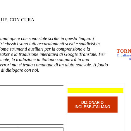
GUE, CON CURA
randi opere che sono state scritte in questa lingua: i
ri classici sono tutti accuratamenti scelti e suddivisi in
Come strumenti ausiliari per la comprensione e la
TORN
eaker e la traduzione interattiva di Google Translate. Per
Il palinse
mente, la traduzione in italiano comparirà in una
d
 errori ma si tratta comunque di un aiuto notevole. A fondo
 di dialogare con noi.
DIZIONARIO
INGLESE-ITALIANO