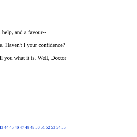
d help, and a favour--
me. Haven't I your confidence?
l you what it is. Well, Doctor
43
44
45
46
47
48
49
50
51
52
53
54
55