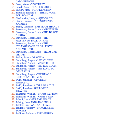
LAMMERMOOR
Scott, Walter - WAVERLEY
Sewell, Anna - BLACK BEAUTY
Shelley, Mary - FRANKENSTEIN
Sheridan, Richard B. - THE SCHOOL
FOR SCANDAL
Sienkiewicz, Henryk - QUO VADIS
Sterne, Laurence - A SENTIMENTAL
JOURNEY
Sterne, Laurence - TRISTRAM SHANDY
Stevenson, Robert Louis - KIDNAPPED
Stevenson, Robert Louis - THE BLACK
ARROW
Stevenson, Robert Louis - THE
MASTER OF BALLANTRAE
Stevenson, Robert Louis - THE
STRANGE CASE OF DR. JEKYLL
AND MR. HYDE
Stevenson, Robert Louis - TREASURE
ISLAND
Stoker, Bram - DRACULA
Strindberg, August - LUCKY PEHR
Strindberg, August - MASTER OLOF
Strindberg, August - THE RED ROOM
Strindberg, August - THE ROAD TO
DAMASCUS
Strindberg, August - THERE ARE
CRIMES AND CRIMES
Swift, Jonathan - A MODEST
PROPOSAL
Swift, Jonathan - A TALE OF A TUB
Swift, Jonathan - GULLIVER'S
TRAVELS
Thackeray, William - BARRY LYNDON
Thackeray, William - VANITY FAIR
Tolstoi, Lev - WAR AND PEACE
Tolstoy, Leo - ANNA KARENINA
Tolstoy, Leo - WAR AND PEACE
Trollope, Anthony - BARCHESTER
TOWERS
Trollope, Anthony - THE WARDEN