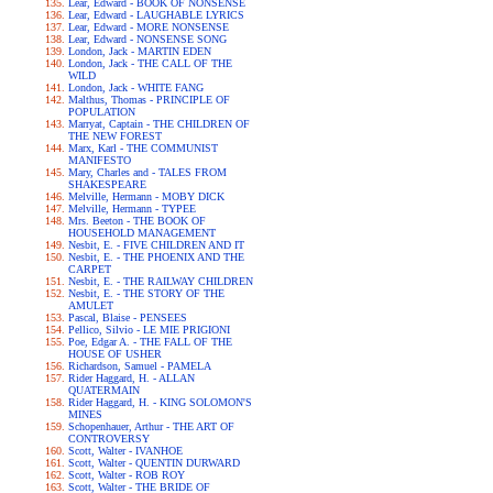
Lear, Edward - BOOK OF NONSENSE
Lear, Edward - LAUGHABLE LYRICS
Lear, Edward - MORE NONSENSE
Lear, Edward - NONSENSE SONG
London, Jack - MARTIN EDEN
London, Jack - THE CALL OF THE
WILD
London, Jack - WHITE FANG
Malthus, Thomas - PRINCIPLE OF
POPULATION
Marryat, Captain - THE CHILDREN OF
THE NEW FOREST
Marx, Karl - THE COMMUNIST
MANIFESTO
Mary, Charles and - TALES FROM
SHAKESPEARE
Melville, Hermann - MOBY DICK
Melville, Hermann - TYPEE
Mrs. Beeton - THE BOOK OF
HOUSEHOLD MANAGEMENT
Nesbit, E. - FIVE CHILDREN AND IT
Nesbit, E. - THE PHOENIX AND THE
CARPET
Nesbit, E. - THE RAILWAY CHILDREN
Nesbit, E. - THE STORY OF THE
AMULET
Pascal, Blaise - PENSEES
Pellico, Silvio - LE MIE PRIGIONI
Poe, Edgar A. - THE FALL OF THE
HOUSE OF USHER
Richardson, Samuel - PAMELA
Rider Haggard, H. - ALLAN
QUATERMAIN
Rider Haggard, H. - KING SOLOMON'S
MINES
Schopenhauer, Arthur - THE ART OF
CONTROVERSY
Scott, Walter - IVANHOE
Scott, Walter - QUENTIN DURWARD
Scott, Walter - ROB ROY
Scott, Walter - THE BRIDE OF