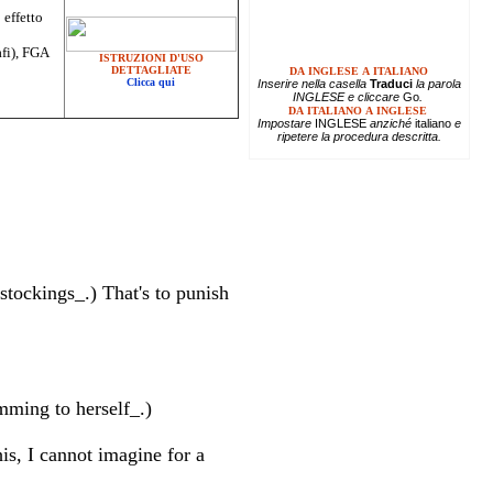
 effetto
afi), FGA
ISTRUZIONI D'USO
DETTAGLIATE
DA INGLESE A ITALIANO
Clicca qui
Inserire
nella casella
Traduci
la parola
INGLESE e cliccare
Go
.
DA ITALIANO A INGLESE
Impostare
INGLESE
anziché
italiano
e
ripetere la procedura descritta.
stockings_.) That's to punish
mming to herself_.)
his, I cannot imagine for a