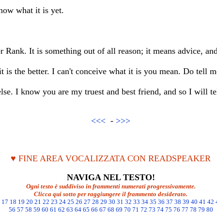
ow what it is yet.
r Rank. It is something out of all reason; it means advice, an
t is the better. I can't conceive what it is you mean. Do tell 
e. I know you are my truest and best friend, and so I will tel
<<<
-
>>>
♥ FINE AREA VOCALIZZATA CON READSPEAKER
NAVIGA NEL TESTO!
Ogni testo è suddiviso in frammenti numerati progressivamente.
Clicca qui sotto per raggiungere il frammento desiderato.
17
18
19
20
21
22
23
24
25
26
27
28
29
30
31
32
33
34
35
36
37
38
39
40
41
42
56
57
58
59
60
61
62
63
64
65
66
67
68
69
70
71
72
73
74
75
76
77
78
79
80