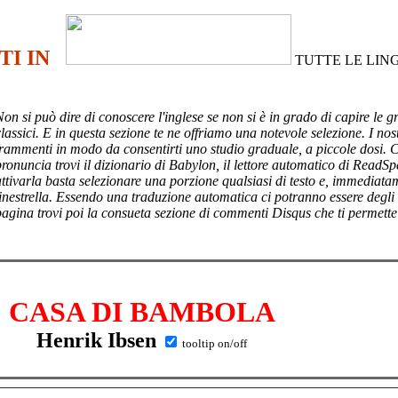
TI IN
TUTTE LE LIN
Non si può dire di conoscere l'inglese se non si è in grado di capire le g
lassici. E in questa sezione te ne offriamo una notevole selezione. I nost
frammenti in modo da consentirti uno studio graduale, a piccole dosi. 
pronuncia trovi il dizionario di Babylon, il lettore automatico di ReadSp
attivarla basta selezionare una porzione qualsiasi di testo e, immediata
finestrella. Essendo una traduzione automatica ci potranno essere degli
pagina trovi poi
la consueta sezione di commenti Disqus che ti permette
CASA DI BAMBOLA
Henrik Ibsen
tooltip on/off