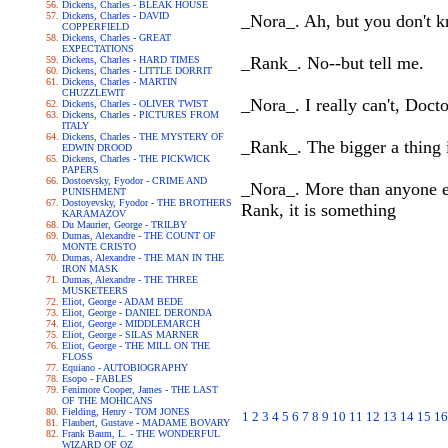
Dickens, Charles - BLEAK HOUSE
Dickens, Charles - DAVID
_Nora_. Ah, but you don't kn
COPPERFIELD
Dickens, Charles - GREAT
EXPECTATIONS
_Rank_. No--but tell me.
Dickens, Charles - HARD TIMES
Dickens, Charles - LITTLE DORRIT
Dickens, Charles - MARTIN
CHUZZLEWIT
_Nora_. I really can't, Docto
Dickens, Charles - OLIVER TWIST
Dickens, Charles - PICTURES FROM
ITALY
Dickens, Charles - THE MYSTERY OF
_Rank_. The bigger a thing i
EDWIN DROOD
Dickens, Charles - THE PICKWICK
PAPERS
Dostoevsky, Fyodor - CRIME AND
_Nora_. More than anyone els
PUNISHMENT
Dostoyevsky, Fyodor - THE BROTHERS
Rank, it is something
KARAMAZOV
Du Maurier, George - TRILBY
Dumas, Alexandre - THE COUNT OF
MONTE CRISTO
Dumas, Alexandre - THE MAN IN THE
IRON MASK
Dumas, Alexandre - THE THREE
MUSKETEERS
Eliot, George - ADAM BEDE
Eliot, George - DANIEL DERONDA
Eliot, George - MIDDLEMARCH
Eliot, George - SILAS MARNER
Eliot, George - THE MILL ON THE
FLOSS
Equiano - AUTOBIOGRAPHY
Esopo - FABLES
Fenimore Cooper, James - THE LAST
OF THE MOHICANS
Fielding, Henry - TOM JONES
1
2
3
4
5
6
7
8
9
10
11
12
13
14
15
16
Flaubert, Gustave - MADAME BOVARY
Frank Baum, L. - THE WONDERFUL
WIZARD OF OZ