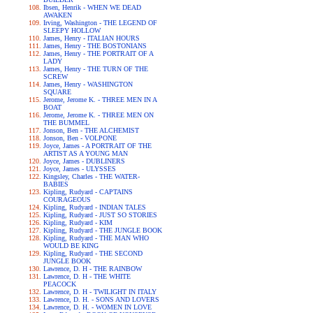
Ibsen, Henrik - WHEN WE DEAD
AWAKEN
Irving, Washington - THE LEGEND OF
SLEEPY HOLLOW
James, Henry - ITALIAN HOURS
James, Henry - THE BOSTONIANS
James, Henry - THE PORTRAIT OF A
LADY
James, Henry - THE TURN OF THE
SCREW
James, Henry - WASHINGTON
SQUARE
Jerome, Jerome K. - THREE MEN IN A
BOAT
Jerome, Jerome K. - THREE MEN ON
THE BUMMEL
Jonson, Ben - THE ALCHEMIST
Jonson, Ben - VOLPONE
Joyce, James - A PORTRAIT OF THE
ARTIST AS A YOUNG MAN
Joyce, James - DUBLINERS
Joyce, James - ULYSSES
Kingsley, Charles - THE WATER-
BABIES
Kipling, Rudyard - CAPTAINS
COURAGEOUS
Kipling, Rudyard - INDIAN TALES
Kipling, Rudyard - JUST SO STORIES
Kipling, Rudyard - KIM
Kipling, Rudyard - THE JUNGLE BOOK
Kipling, Rudyard - THE MAN WHO
WOULD BE KING
Kipling, Rudyard - THE SECOND
JUNGLE BOOK
Lawrence, D. H - THE RAINBOW
Lawrence, D. H - THE WHITE
PEACOCK
Lawrence, D. H - TWILIGHT IN ITALY
Lawrence, D. H. - SONS AND LOVERS
Lawrence, D. H. - WOMEN IN LOVE