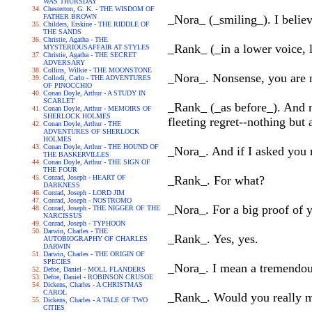
WAS THURSDAY
Chesterton, G. K. - THE WISDOM OF
FATHER BROWN
_Nora_ (_smiling_). I belie
Childers, Erskine - THE RIDDLE OF
THE SANDS
Christie, Agatha - THE
_Rank_ (_in a lower voice, lo
MYSTERIOUSAFFAIR AT STYLES
Christie, Agatha - THE SECRET
ADVERSARY
Collins, Wilkie - THE MOONSTONE
_Nora_. Nonsense, you are no
Collodi, Carlo - THE ADVENTURES
OF PINOCCHIO
Conan Doyle, Arthur - A STUDY IN
SCARLET
_Rank_ (_as before_). And no
Conan Doyle, Arthur - MEMOIRS OF
SHERLOCK HOLMES
fleeting regret--nothing but 
Conan Doyle, Arthur - THE
ADVENTURES OF SHERLOCK
HOLMES
Conan Doyle, Arthur - THE HOUND OF
_Nora_. And if I asked you 
THE BASKERVILLES
Conan Doyle, Arthur - THE SIGN OF
THE FOUR
Conrad, Joseph - HEART OF
_Rank_. For what?
DARKNESS
Conrad, Joseph - LORD JIM
Conrad, Joseph - NOSTROMO
_Nora_. For a big proof of y
Conrad, Joseph - THE NIGGER OF THE
NARCISSUS
Conrad, Joseph - TYPHOON
Darwin, Charles - THE
_Rank_. Yes, yes.
AUTOBIOGRAPHY OF CHARLES
DARWIN
Darwin, Charles - THE ORIGIN OF
SPECIES
_Nora_. I mean a tremendous
Defoe, Daniel - MOLL FLANDERS
Defoe, Daniel - ROBINSON CRUSOE
Dickens, Charles - A CHRISTMAS
CAROL
_Rank_. Would you really m
Dickens, Charles - A TALE OF TWO
CITIES