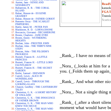
Austen, Jane - SENSE AND
ReadS
SENSIBILITY
karaoke
Ballantyne, R. B. - THE CORAL
ISLAND
FGA Tr
Balzac, Honore de - EUGENIE
Transla
GRANDET
Balzac, Honore de - FATHER GORIOT
Scaric
Baroness Orczy - THE SCARLET
PIMPERNEL
Barrie, James M. - PETER PAN
Blackmore, R. D. - LORNA DOONE
Boccaccio, Giovanni - DECAMERONE
Bronte, Charlotte - JANE EYRE
Bronte, Emily - WUTHERING
HEIGHTS
Buchan, John - PRESTER JOHN
Buchan, John - THE THIRTY-NINE
STEPS
Bunyan, John - THE PILGRIM'S
PROGRESS
_Rank_. I have no means of 
Burnett, Frances H. - A LITTLE
PRINCESS
Burnett, Frances H. - LITTLE LORD
_Nora_ (_looks at him for a 
FAUNTLEROY
Burnett, Frances H. - THE SECRET
you. (_Folds them up again_
GARDEN
Butler, Samuel - EREWHON
Carroll, Lewis - ALICE IN
WONDERLAND
_Rank_. And what other nice
Carroll, Lewis - THROUGH THE
LOOKING-GLASS
Chaucer, Geoffrey - THE CANTERBURY
TALES
_Nora_. Not a single thing 
Chesterton, G. K. - A SHORT HISTORY
OF ENGLAND
Chesterton, G. K. - THE INNOCENCE
OF FATHER BROWN
_Rank_ (_after a short silenc
Chesterton, G. K. - THE MAN WHO
KNEW TOO MUCH
moment what would have bec
Chesterton, G. K. - THE MAN WHO