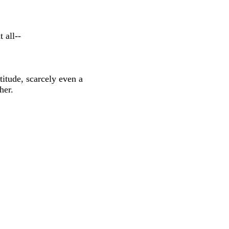
 all--
titude, scarcely even a
her.