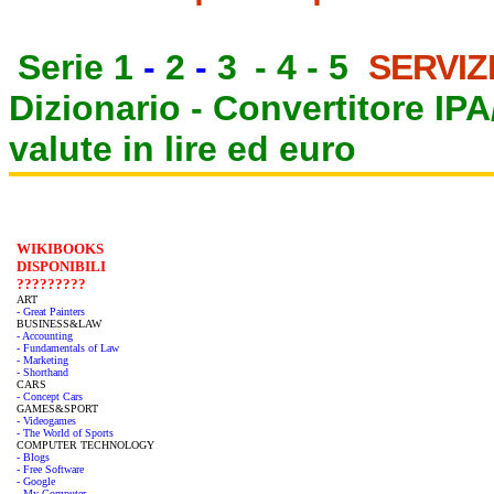
Serie 1
-
2
-
3
-
4
-
5
SERVIZ
Dizionario -
Convertitore IP
valute in lire ed euro
WIKIBOOKS
DISPONIBILI
?????????
ART
- Great Painters
BUSINESS&LAW
- Accounting
- Fundamentals of Law
- Marketing
- Shorthand
CARS
- Concept Cars
GAMES&SPORT
- Videogames
- The World of Sports
COMPUTER TECHNOLOGY
- Blogs
- Free Software
- Google
- My Computer