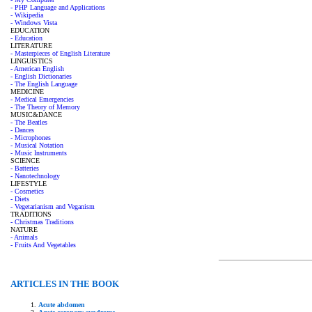
- PHP Language and Applications
- Wikipedia
- Windows Vista
EDUCATION
- Education
LITERATURE
- Masterpieces of English Literature
LINGUISTICS
- American English
- English Dictionaries
- The English Language
MEDICINE
- Medical Emergencies
- The Theory of Memory
MUSIC&DANCE
- The Beatles
- Dances
- Microphones
- Musical Notation
- Music Instruments
SCIENCE
- Batteries
- Nanotechnology
LIFESTYLE
- Cosmetics
- Diets
- Vegetarianism and Veganism
TRADITIONS
- Christmas Traditions
NATURE
- Animals
- Fruits And Vegetables
ARTICLES IN THE BOOK
Acute abdomen