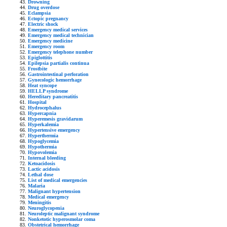
Drowning
Drug overdose
Eclampsia
Ectopic pregnancy
Electric shock
Emergency medical services
Emergency medical technician
Emergency medicine
Emergency room
Emergency telephone number
Epiglottitis
Epilepsia partialis continua
Frostbite
Gastrointestinal perforation
Gynecologic hemorrhage
Heat syncope
HELLP syndrome
Hereditary pancreatitis
Hospital
Hydrocephalus
Hypercapnia
Hyperemesis gravidarum
Hyperkalemia
Hypertensive emergency
Hyperthermia
Hypoglycemia
Hypothermia
Hypovolemia
Internal bleeding
Ketoacidosis
Lactic acidosis
Lethal dose
List of medical emergencies
Malaria
Malignant hypertension
Medical emergency
Meningitis
Neuroglycopenia
Neuroleptic malignant syndrome
Nonketotic hyperosmolar coma
Obstetrical hemorrhage