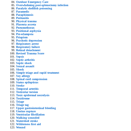
Outdoor Emergency Care
Overwhelming post-splenectomy infection
Paralytic shellfish poisoning
Paramedic
Paraphimosis
Peritonitis
Physical trauma
Placenta accreta
Pneumothorax
Positional asphyxia
Pre-eclampsia
Priapism
Psychotic depression
Respiratory arrest
Respiratory failure
Retinal detachment
Revised Trauma Score
Sepsis
Septic arthritis
Septic shock
Sexual assault
Shock
Simple triage and rapid treatment
Soy allergy
Spinal cord compression
Status epilepticus
Stroke
Temporal arteritis
Testicular torsion
Toxic epidermal necrolysis
Toxidrome
Triage
Triage tag
Upper gastrointestinal bleeding
Uterine rupture
Ventricular fibrillation
Walking wounded
Watershed stroke
Wilderness first aid
Wound