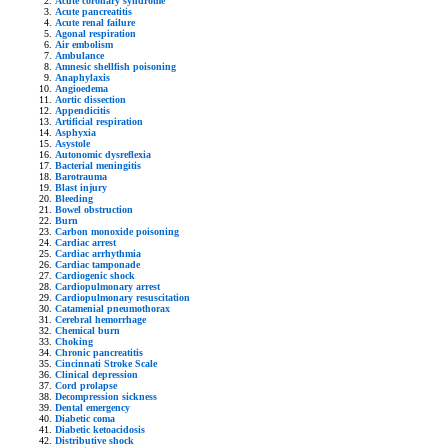
Acute coronary syndrome
Acute pancreatitis
Acute renal failure
Agonal respiration
Air embolism
Ambulance
Amnesic shellfish poisoning
Anaphylaxis
Angioedema
Aortic dissection
Appendicitis
Artificial respiration
Asphyxia
Asystole
Autonomic dysreflexia
Bacterial meningitis
Barotrauma
Blast injury
Bleeding
Bowel obstruction
Burn
Carbon monoxide poisoning
Cardiac arrest
Cardiac arrhythmia
Cardiac tamponade
Cardiogenic shock
Cardiopulmonary arrest
Cardiopulmonary resuscitation
Catamenial pneumothorax
Cerebral hemorrhage
Chemical burn
Choking
Chronic pancreatitis
Cincinnati Stroke Scale
Clinical depression
Cord prolapse
Decompression sickness
Dental emergency
Diabetic coma
Diabetic ketoacidosis
Distributive shock