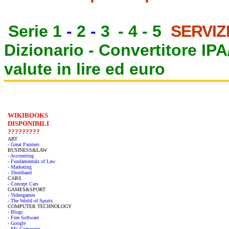
Serie 1
-
2
-
3
-
4
-
5
SERVIZ
Dizionario -
Convertitore IP
valute in lire ed euro
WIKIBOOKS
DISPONIBILI
?????????
ART
- Great Painters
BUSINESS&LAW
- Accounting
- Fundamentals of Law
- Marketing
- Shorthand
CARS
- Concept Cars
GAMES&SPORT
- Videogames
- The World of Sports
COMPUTER TECHNOLOGY
- Blogs
- Free Software
- Google
- My Computer