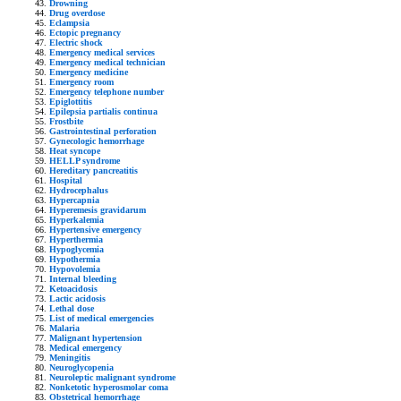
Drowning
Drug overdose
Eclampsia
Ectopic pregnancy
Electric shock
Emergency medical services
Emergency medical technician
Emergency medicine
Emergency room
Emergency telephone number
Epiglottitis
Epilepsia partialis continua
Frostbite
Gastrointestinal perforation
Gynecologic hemorrhage
Heat syncope
HELLP syndrome
Hereditary pancreatitis
Hospital
Hydrocephalus
Hypercapnia
Hyperemesis gravidarum
Hyperkalemia
Hypertensive emergency
Hyperthermia
Hypoglycemia
Hypothermia
Hypovolemia
Internal bleeding
Ketoacidosis
Lactic acidosis
Lethal dose
List of medical emergencies
Malaria
Malignant hypertension
Medical emergency
Meningitis
Neuroglycopenia
Neuroleptic malignant syndrome
Nonketotic hyperosmolar coma
Obstetrical hemorrhage