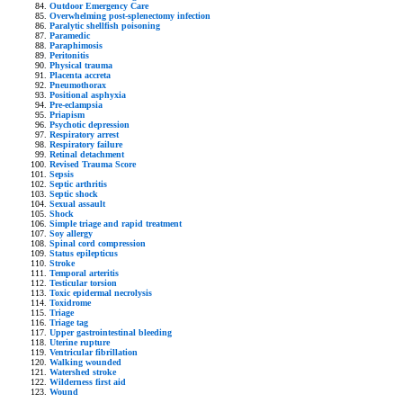
Outdoor Emergency Care
Overwhelming post-splenectomy infection
Paralytic shellfish poisoning
Paramedic
Paraphimosis
Peritonitis
Physical trauma
Placenta accreta
Pneumothorax
Positional asphyxia
Pre-eclampsia
Priapism
Psychotic depression
Respiratory arrest
Respiratory failure
Retinal detachment
Revised Trauma Score
Sepsis
Septic arthritis
Septic shock
Sexual assault
Shock
Simple triage and rapid treatment
Soy allergy
Spinal cord compression
Status epilepticus
Stroke
Temporal arteritis
Testicular torsion
Toxic epidermal necrolysis
Toxidrome
Triage
Triage tag
Upper gastrointestinal bleeding
Uterine rupture
Ventricular fibrillation
Walking wounded
Watershed stroke
Wilderness first aid
Wound