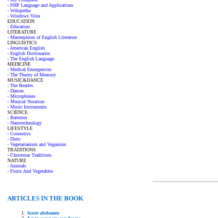
- PHP Language and Applications
- Wikipedia
- Windows Vista
EDUCATION
- Education
LITERATURE
- Masterpieces of English Literature
LINGUISTICS
- American English
- English Dictionaries
- The English Language
MEDICINE
- Medical Emergencies
- The Theory of Memory
MUSIC&DANCE
- The Beatles
- Dances
- Microphones
- Musical Notation
- Music Instruments
SCIENCE
- Batteries
- Nanotechnology
LIFESTYLE
- Cosmetics
- Diets
- Vegetarianism and Veganism
TRADITIONS
- Christmas Traditions
NATURE
- Animals
- Fruits And Vegetables
ARTICLES IN THE BOOK
Acute abdomen