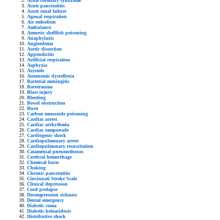
Acute coronary syndrome
Acute pancreatitis
Acute renal failure
Agonal respiration
Air embolism
Ambulance
Amnesic shellfish poisoning
Anaphylaxis
Angioedema
Aortic dissection
Appendicitis
Artificial respiration
Asphyxia
Asystole
Autonomic dysreflexia
Bacterial meningitis
Barotrauma
Blast injury
Bleeding
Bowel obstruction
Burn
Carbon monoxide poisoning
Cardiac arrest
Cardiac arrhythmia
Cardiac tamponade
Cardiogenic shock
Cardiopulmonary arrest
Cardiopulmonary resuscitation
Catamenial pneumothorax
Cerebral hemorrhage
Chemical burn
Choking
Chronic pancreatitis
Cincinnati Stroke Scale
Clinical depression
Cord prolapse
Decompression sickness
Dental emergency
Diabetic coma
Diabetic ketoacidosis
Distributive shock