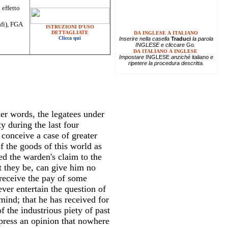
 effetto
afi), FGA
ISTRUZIONI D'USO
DETTAGLIATE
DA INGLESE A ITALIANO
Clicca qui
Inserire
nella casella
Traduci
la parola
INGLESE e cliccare
Go
.
DA ITALIANO A INGLESE
Impostare
INGLESE
anziché
italiano
e
ripetere la procedura descritta.
er words, the legatees under
y during the last four
 conceive a case of greater
f the goods of this world as
ed the warden's claim to the
t they be, can give him no
 receive the pay of some
ver entertain the question of
 mind; that he has received for
 the industrious piety of past
xpress an opinion that nowhere