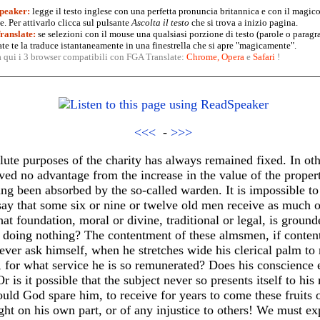
peaker:
legge il testo inglese con una perfetta pronuncia britannica e con il magico
. Per attivarlo clicca sul pulsante
Ascolta il testo
che si trova a inizio pagina.
anslate:
se selezioni con il mouse una qualsiasi porzione di testo (parole o paragr
te te la traduce istantaneamente in una finestrella che si apre "magicamente".
a qui i 3 browser compatibili con FGA Translate:
Chrome
,
Opera
e
Safari
!
<<<
-
>>>
ute purposes of the charity has always remained fixed. In oth
ived no advantage from the increase in the value of the propert
ing been absorbed by the so-called warden. It is impossible to
o say that some six or nine or twelve old men receive as much o
t foundation, moral or divine, traditional or legal, is ground
r doing nothing? The contentment of these almsmen, if conten
e ever ask himself, when he stretches wide his clerical palm to
 for what service he is so remunerated? Does his conscience e
r is it possible that the subject never so presents itself to his
uld God spare him, to receive for years to come these fruits of
right on his own part, or of any injustice to others! We must e