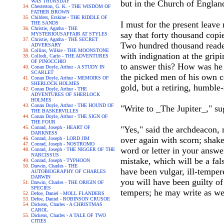
WAS THURSDAY
but in the Church of England
Chesterton, G. K. - THE WISDOM OF
FATHER BROWN
Childers, Erskine - THE RIDDLE OF
I must for the present leave
THE SANDS
Christie, Agatha - THE
say that forty thousand copie
MYSTERIOUSAFFAIR AT STYLES
Christie, Agatha - THE SECRET
Two hundred thousand reader
ADVERSARY
Collins, Wilkie - THE MOONSTONE
with indignation at the grip
Collodi, Carlo - THE ADVENTURES
OF PINOCCHIO
to answer this? How was he t
Conan Doyle, Arthur - A STUDY IN
SCARLET
the picked men of his own c
Conan Doyle, Arthur - MEMOIRS OF
SHERLOCK HOLMES
gold, but a retiring, humbl
Conan Doyle, Arthur - THE
ADVENTURES OF SHERLOCK
HOLMES
Conan Doyle, Arthur - THE HOUND OF
"Write to _The Jupiter_," su
THE BASKERVILLES
Conan Doyle, Arthur - THE SIGN OF
THE FOUR
Conrad, Joseph - HEART OF
"Yes," said the archdeacon, 
DARKNESS
over again with scorn; shaken
Conrad, Joseph - LORD JIM
Conrad, Joseph - NOSTROMO
word or letter in your answe
Conrad, Joseph - THE NIGGER OF THE
NARCISSUS
mistake, which will be a fal
Conrad, Joseph - TYPHOON
Darwin, Charles - THE
have been vulgar, ill-tempere
AUTOBIOGRAPHY OF CHARLES
DARWIN
you will have been guilty of
Darwin, Charles - THE ORIGIN OF
SPECIES
tempers; he may write as wel
Defoe, Daniel - MOLL FLANDERS
Defoe, Daniel - ROBINSON CRUSOE
Dickens, Charles - A CHRISTMAS
CAROL
Dickens, Charles - A TALE OF TWO
CITIES