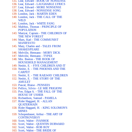
Lear, Edward - BOOK OF NONSENSE
Lear, Edward - LAUGHABLE LYRICS
Lear, Edward - MORE NONSENSE
Lear, Edward - NONSENSE SONG
London, Jack - MARTIN EDEN
London, Jack - THE CALL OF THE
WILD
London, Jack - WHITE FANG
Malthus, Thomas - PRINCIPLE OF
POPULATION
Marryat, Captain - THE CHILDREN OF
THE NEW FOREST
Marx, Karl - THE COMMUNIST
MANIFESTO
Mary, Charles and - TALES FROM
SHAKESPEARE
Melville, Hermann - MOBY DICK
Melville, Hermann - TYPEE
Mrs. Beeton - THE BOOK OF
HOUSEHOLD MANAGEMENT
Nesbit, E. - FIVE CHILDREN AND IT
Nesbit, E. - THE PHOENIX AND THE
CARPET
Nesbit, E. - THE RAILWAY CHILDREN
Nesbit, E. - THE STORY OF THE
AMULET
Pascal, Blaise - PENSEES
Pellico, Silvio - LE MIE PRIGIONI
Poe, Edgar A. - THE FALL OF THE
HOUSE OF USHER
Richardson, Samuel - PAMELA
Rider Haggard, H. - ALLAN
QUATERMAIN
Rider Haggard, H. - KING SOLOMON'S
MINES
Schopenhauer, Arthur - THE ART OF
CONTROVERSY
Scott, Walter - IVANHOE
Scott, Walter - QUENTIN DURWARD
Scott, Walter - ROB ROY
Scott, Walter - THE BRIDE OF