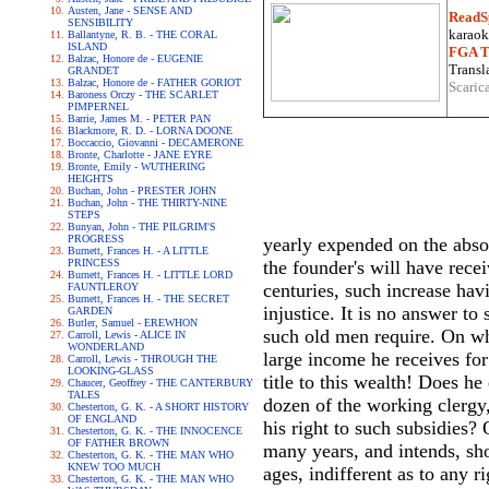
Austen, Jane - SENSE AND
ReadS
SENSIBILITY
karaoke
Ballantyne, R. B. - THE CORAL
ISLAND
FGA Tr
Balzac, Honore de - EUGENIE
Transla
GRANDET
Balzac, Honore de - FATHER GORIOT
Scaric
Baroness Orczy - THE SCARLET
PIMPERNEL
Barrie, James M. - PETER PAN
Blackmore, R. D. - LORNA DOONE
Boccaccio, Giovanni - DECAMERONE
Bronte, Charlotte - JANE EYRE
Bronte, Emily - WUTHERING
HEIGHTS
Buchan, John - PRESTER JOHN
Buchan, John - THE THIRTY-NINE
STEPS
Bunyan, John - THE PILGRIM'S
PROGRESS
yearly expended on the absol
Burnett, Frances H. - A LITTLE
PRINCESS
the founder's will have rece
Burnett, Frances H. - LITTLE LORD
centuries, such increase hav
FAUNTLEROY
Burnett, Frances H. - THE SECRET
injustice. It is no answer t
GARDEN
Butler, Samuel - EREWHON
such old men require. On wha
Carroll, Lewis - ALICE IN
WONDERLAND
large income he receives fo
Carroll, Lewis - THROUGH THE
LOOKING-GLASS
title to this wealth! Does h
Chaucer, Geoffrey - THE CANTERBURY
TALES
dozen of the working clergy,
Chesterton, G. K. - A SHORT HISTORY
OF ENGLAND
his right to such subsidies? O
Chesterton, G. K. - THE INNOCENCE
OF FATHER BROWN
many years, and intends, sho
Chesterton, G. K. - THE MAN WHO
KNEW TOO MUCH
ages, indifferent as to any 
Chesterton, G. K. - THE MAN WHO