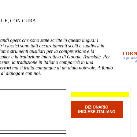
GUE, CON CURA
randi opere che sono state scritte in questa lingua: i
ri classici sono tutti accuratamenti scelti e suddivisi in
Come strumenti ausiliari per la comprensione e la
TORN
eaker e la traduzione interattiva di Google Translate. Per
Il palinse
mente, la traduzione in italiano comparirà in una
d
 errori ma si tratta comunque di un aiuto notevole. A fondo
 di dialogare con noi.
DIZIONARIO
INGLESE-ITALIANO