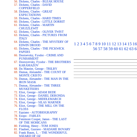
Dickens, Charles - BLEAK HOUSE
Dickens, Charles - DAVID
COPPERFIELD
Dickens, Charles - GREAT
EXPECTATIONS
Dickens, Charles - HARD TIMES
Dickens, Charles - LITTLE DORRIT
Dickens, Charles - MARTIN
CHUZZLEWIT
Dickens, Charles - OLIVER TWIST
Dickens, Charles - PICTURES FROM
ITALY
Dickens, Charles - THE MYSTERY OF
1
2
3
4
5
6
7
8
9
10
11
12
13
14
15
16
EDWIN DROOD
56
57
58
59
60
61
62
63
6
Dickens, Charles - THE PICKWICK
PAPERS
Dostoevsky, Fyodor - CRIME AND
PUNISHMENT
Dostoyevsky, Fyodor - THE BROTHERS
KARAMAZOV
Du Maurier, George - TRILBY
Dumas, Alexandre - THE COUNT OF
MONTE CRISTO
Dumas, Alexandre - THE MAN IN THE
IRON MASK
Dumas, Alexandre - THE THREE
MUSKETEERS
Eliot, George - ADAM BEDE
Eliot, George - DANIEL DERONDA
Eliot, George - MIDDLEMARCH
Eliot, George - SILAS MARNER
Eliot, George - THE MILL ON THE
FLOSS
Equiano - AUTOBIOGRAPHY
Esopo - FABLES
Fenimore Cooper, James - THE LAST
OF THE MOHICANS
Fielding, Henry - TOM JONES
Flaubert, Gustave - MADAME BOVARY
Frank Baum, L. - THE WONDERFUL
WIZARD OF OZ