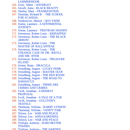
LAMMERMOOR
Scott, Walter - WAVERLEY
Sewell, Anna - BLACK BEAUTY
Shelley, Mary - FRANKENSTEIN
Sheridan, Richard B. - THE SCHOOL
FOR SCANDAL
Sienkiewicz, Henryk - QUO VADIS
Sterne, Laurence - A SENTIMENTAL
JOURNEY
Sterne, Laurence - TRISTRAM SHANDY
Stevenson, Robert Louis - KIDNAPPED
Stevenson, Robert Louis - THE BLACK
ARROW
Stevenson, Robert Louis - THE
MASTER OF BALLANTRAE
Stevenson, Robert Louis - THE
STRANGE CASE OF DR. JEKYLL
AND MR. HYDE
Stevenson, Robert Louis - TREASURE
ISLAND
Stoker, Bram - DRACULA
Strindberg, August - LUCKY PEHR
Strindberg, August - MASTER OLOF
Strindberg, August - THE RED ROOM
Strindberg, August - THE ROAD TO
DAMASCUS
Strindberg, August - THERE ARE
CRIMES AND CRIMES
Swift, Jonathan - A MODEST
PROPOSAL
Swift, Jonathan - A TALE OF A TUB
Swift, Jonathan - GULLIVER'S
TRAVELS
Thackeray, William - BARRY LYNDON
Thackeray, William - VANITY FAIR
Tolstoi, Lev - WAR AND PEACE
Tolstoy, Leo - ANNA KARENINA
Tolstoy, Leo - WAR AND PEACE
Trollope, Anthony - BARCHESTER
TOWERS
Trollope, Anthony - THE WARDEN