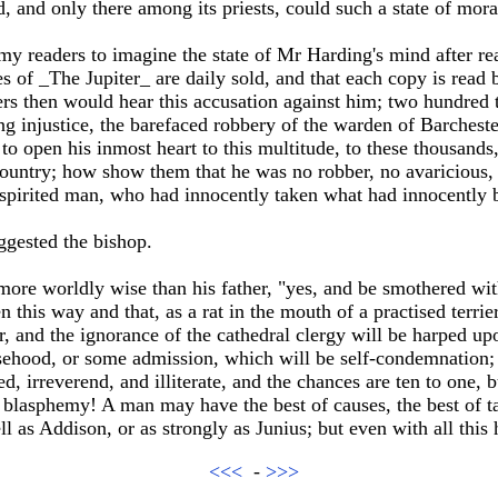
, and only there among its priests, could such a state of mora
 my readers to imagine the state of Mr Harding's mind after re
s of _The Jupiter_ are daily sold, and that each copy is read b
s then would hear this accusation against him; two hundred 
ing injustice, the barefaced robbery of the warden of Barches
o open his inmost heart to this multitude, to these thousands,
ountry; how show them that he was no robber, no avaricious, 
e-spirited man, who had innocently taken what had innocently 
ggested the bishop.
more worldly wise than his father, "yes, and be smothered wit
 this way and that, as a rat in the mouth of a practised terri
r, and the ignorance of the cathedral clergy will be harped u
sehood, or some admission, which will be self-condemnation; 
d, irreverend, and illiterate, and the chances are ten to one, 
 blasphemy! A man may have the best of causes, the best of ta
l as Addison, or as strongly as Junius; but even with all this
<<<
-
>>>