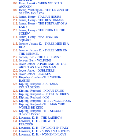
Ibsen, Henrik - WHEN WE DEAD
AWAKEN
Irving, Washington - THE LEGEND OF
SLEEPY HOLLOW
James, Henry - ITALIAN HOURS
James, Henry - THE BOSTONIANS
James, Henry - THE PORTRAIT OF A
LADY
James, Henry - THE TURN OF THE
SCREW
James, Henry - WASHINGTON
SQUARE
Jerome, Jerome K. - THREE MEN IN A
BOAT
Jerome, Jerome K. - THREE MEN ON
THE BUMMEL
Jonson, Ben - THE ALCHEMIST
Jonson, Ben - VOLPONE
Joyce, James - A PORTRAIT OF THE
ARTIST AS A YOUNG MAN
Joyce, James - DUBLINERS
Joyce, James - ULYSSES
Kingsley, Charles - THE WATER-
BABIES
Kipling, Rudyard - CAPTAINS
COURAGEOUS
Kipling, Rudyard - INDIAN TALES
Kipling, Rudyard - JUST SO STORIES
Kipling, Rudyard - KIM
Kipling, Rudyard - THE JUNGLE BOOK
Kipling, Rudyard - THE MAN WHO
WOULD BE KING
Kipling, Rudyard - THE SECOND
JUNGLE BOOK
Lawrence, D. H - THE RAINBOW
Lawrence, D. H - THE WHITE
PEACOCK
Lawrence, D. H - TWILIGHT IN ITALY
Lawrence, D. H. - SONS AND LOVERS
Lawrence, D. H. - WOMEN IN LOVE