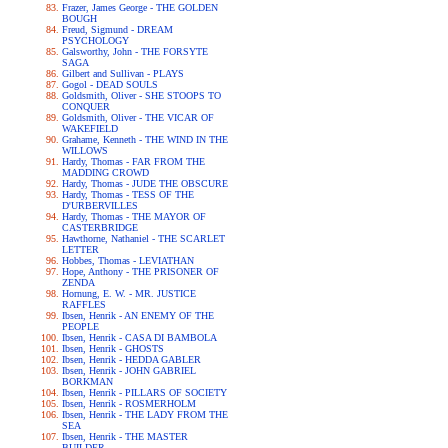
Frazer, James George - THE GOLDEN
BOUGH
Freud, Sigmund - DREAM
PSYCHOLOGY
Galsworthy, John - THE FORSYTE
SAGA
Gilbert and Sullivan - PLAYS
Gogol - DEAD SOULS
Goldsmith, Oliver - SHE STOOPS TO
CONQUER
Goldsmith, Oliver - THE VICAR OF
WAKEFIELD
Grahame, Kenneth - THE WIND IN THE
WILLOWS
Hardy, Thomas - FAR FROM THE
MADDING CROWD
Hardy, Thomas - JUDE THE OBSCURE
Hardy, Thomas - TESS OF THE
D'URBERVILLES
Hardy, Thomas - THE MAYOR OF
CASTERBRIDGE
Hawthorne, Nathaniel - THE SCARLET
LETTER
Hobbes, Thomas - LEVIATHAN
Hope, Anthony - THE PRISONER OF
ZENDA
Hornung, E. W. - MR. JUSTICE
RAFFLES
Ibsen, Henrik - AN ENEMY OF THE
PEOPLE
Ibsen, Henrik - CASA DI BAMBOLA
Ibsen, Henrik - GHOSTS
Ibsen, Henrik - HEDDA GABLER
Ibsen, Henrik - JOHN GABRIEL
BORKMAN
Ibsen, Henrik - PILLARS OF SOCIETY
Ibsen, Henrik - ROSMERHOLM
Ibsen, Henrik - THE LADY FROM THE
SEA
Ibsen, Henrik - THE MASTER
BUILDER