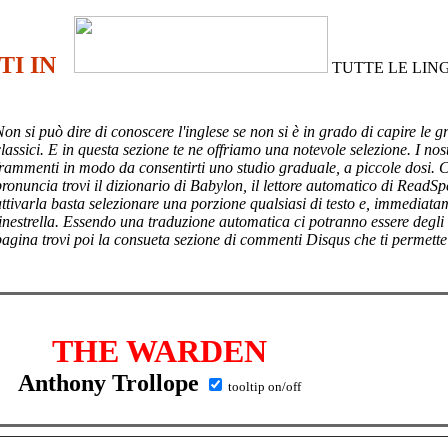
TI IN
TUTTE LE LIN
Non si può dire di conoscere l'inglese se non si è in grado di capire le g
lassici. E in questa sezione te ne offriamo una notevole selezione. I nost
frammenti in modo da consentirti uno studio graduale, a piccole dosi. 
pronuncia trovi il dizionario di Babylon, il lettore automatico di ReadSp
attivarla basta selezionare una porzione qualsiasi di testo e, immediata
finestrella. Essendo una traduzione automatica ci potranno essere degli
pagina trovi poi
la consueta sezione di commenti Disqus che ti permette
THE WARDEN
Anthony Trollope
tooltip on/off