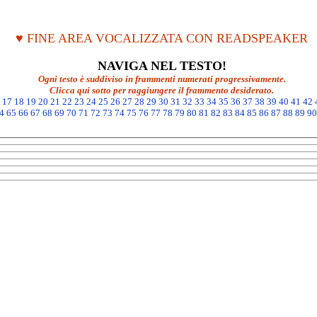
♥ FINE AREA VOCALIZZATA CON READSPEAKER
NAVIGA NEL TESTO!
Ogni testo è suddiviso in frammenti numerati progressivamente.
Clicca qui sotto per raggiungere il frammento desiderato.
17
18
19
20
21
22
23
24
25
26
27
28
29
30
31
32
33
34
35
36
37
38
39
40
41
42
4
65
66
67
68
69
70
71
72
73
74
75
76
77
78
79
80
81
82
83
84
85
86
87
88
89
90