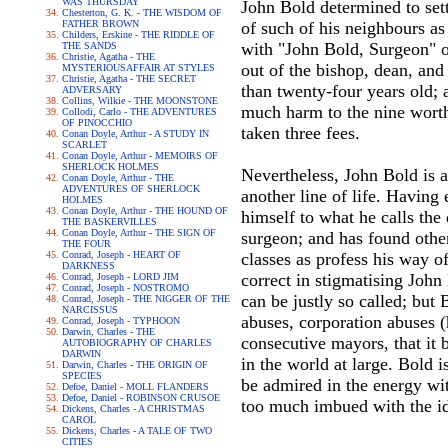
WAS THURSDAY
John Bold determined to sett
Chesterton, G. K. - THE WISDOM OF
FATHER BROWN
of such of his neighbours as 
Childers, Erskine - THE RIDDLE OF
with "John Bold, Surgeon" on 
THE SANDS
Christie, Agatha - THE
out of the bishop, dean, and
MYSTERIOUSAFFAIR AT STYLES
Christie, Agatha - THE SECRET
than twenty-four years old; 
ADVERSARY
Collins, Wilkie - THE MOONSTONE
much harm to the nine worthy
Collodi, Carlo - THE ADVENTURES
OF PINOCCHIO
taken three fees.
Conan Doyle, Arthur - A STUDY IN
SCARLET
Conan Doyle, Arthur - MEMOIRS OF
SHERLOCK HOLMES
Nevertheless, John Bold is a
Conan Doyle, Arthur - THE
ADVENTURES OF SHERLOCK
another line of life. Having
HOLMES
Conan Doyle, Arthur - THE HOUND OF
himself to what he calls the
THE BASKERVILLES
Conan Doyle, Arthur - THE SIGN OF
surgeon; and has found other
THE FOUR
Conrad, Joseph - HEART OF
classes as profess his way of
DARKNESS
correct in stigmatising Joh
Conrad, Joseph - LORD JIM
Conrad, Joseph - NOSTROMO
can be justly so called; but 
Conrad, Joseph - THE NIGGER OF THE
NARCISSUS
abuses, corporation abuses (
Conrad, Joseph - TYPHOON
Darwin, Charles - THE
consecutive mayors, that it 
AUTOBIOGRAPHY OF CHARLES
DARWIN
in the world at large. Bold 
Darwin, Charles - THE ORIGIN OF
SPECIES
be admired in the energy wit
Defoe, Daniel - MOLL FLANDERS
Defoe, Daniel - ROBINSON CRUSOE
too much imbued with the ide
Dickens, Charles - A CHRISTMAS
CAROL
Dickens, Charles - A TALE OF TWO
CITIES