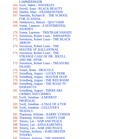
LAMMERMOOR
Scott, Walter - WAVERLEY
Sewell, Anna - BLACK BEAUTY
Shelley, Mary - FRANKENSTEIN
Sheridan, Richard B. - THE SCHOOL
FOR SCANDAL
Sienkiewicz, Henryk - QUO VADIS
Sterne, Laurence - A SENTIMENTAL
JOURNEY
Sterne, Laurence - TRISTRAM SHANDY
Stevenson, Robert Louis - KIDNAPPED
Stevenson, Robert Louis - THE BLACK
ARROW
Stevenson, Robert Louis - THE
MASTER OF BALLANTRAE
Stevenson, Robert Louis - THE
STRANGE CASE OF DR. JEKYLL
AND MR. HYDE
Stevenson, Robert Louis - TREASURE
ISLAND
Stoker, Bram - DRACULA
Strindberg, August - LUCKY PEHR
Strindberg, August - MASTER OLOF
Strindberg, August - THE RED ROOM
Strindberg, August - THE ROAD TO
DAMASCUS
Strindberg, August - THERE ARE
CRIMES AND CRIMES
Swift, Jonathan - A MODEST
PROPOSAL
Swift, Jonathan - A TALE OF A TUB
Swift, Jonathan - GULLIVER'S
TRAVELS
Thackeray, William - BARRY LYNDON
Thackeray, William - VANITY FAIR
Tolstoi, Lev - WAR AND PEACE
Tolstoy, Leo - ANNA KARENINA
Tolstoy, Leo - WAR AND PEACE
Trollope, Anthony - BARCHESTER
TOWERS
Trollope, Anthony - THE WARDEN