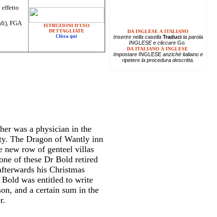
 effetto
afi), FGA
ISTRUZIONI D'USO
DETTAGLIATE
DA INGLESE A ITALIANO
Clicca qui
Inserire
nella casella
Traduci
la parola
INGLESE e cliccare
Go
.
DA ITALIANO A INGLESE
Impostare
INGLESE
anziché
italiano
e
ripetere la procedura descritta.
her was a physician in the
ity. The Dragon of Wantly inn
e new row of genteel villas
one of these Dr Bold retired
 afterwards his Christmas
 Bold was entitled to write
on, and a certain sum in the
r.