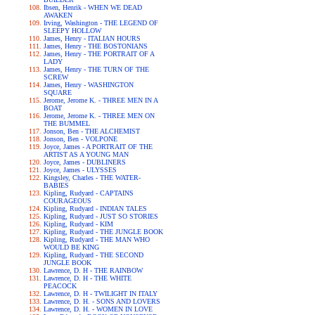
Ibsen, Henrik - WHEN WE DEAD
AWAKEN
Irving, Washington - THE LEGEND OF
SLEEPY HOLLOW
James, Henry - ITALIAN HOURS
James, Henry - THE BOSTONIANS
James, Henry - THE PORTRAIT OF A
LADY
James, Henry - THE TURN OF THE
SCREW
James, Henry - WASHINGTON
SQUARE
Jerome, Jerome K. - THREE MEN IN A
BOAT
Jerome, Jerome K. - THREE MEN ON
THE BUMMEL
Jonson, Ben - THE ALCHEMIST
Jonson, Ben - VOLPONE
Joyce, James - A PORTRAIT OF THE
ARTIST AS A YOUNG MAN
Joyce, James - DUBLINERS
Joyce, James - ULYSSES
Kingsley, Charles - THE WATER-
BABIES
Kipling, Rudyard - CAPTAINS
COURAGEOUS
Kipling, Rudyard - INDIAN TALES
Kipling, Rudyard - JUST SO STORIES
Kipling, Rudyard - KIM
Kipling, Rudyard - THE JUNGLE BOOK
Kipling, Rudyard - THE MAN WHO
WOULD BE KING
Kipling, Rudyard - THE SECOND
JUNGLE BOOK
Lawrence, D. H - THE RAINBOW
Lawrence, D. H - THE WHITE
PEACOCK
Lawrence, D. H - TWILIGHT IN ITALY
Lawrence, D. H. - SONS AND LOVERS
Lawrence, D. H. - WOMEN IN LOVE