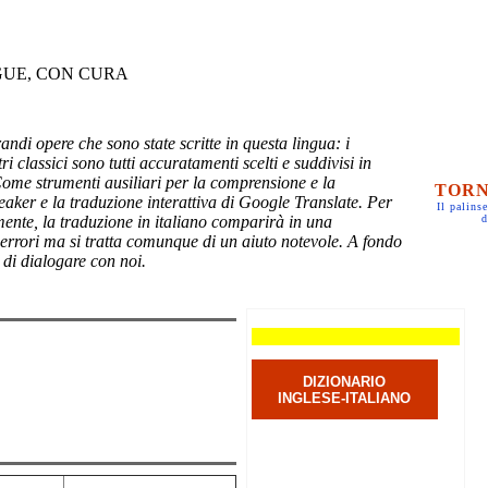
GUE, CON CURA
randi opere che sono state scritte in questa lingua: i
ri classici sono tutti accuratamenti scelti e suddivisi in
Come strumenti ausiliari per la comprensione e la
TORN
eaker e la traduzione interattiva di Google Translate. Per
Il palinse
mente, la traduzione in italiano comparirà in una
d
 errori ma si tratta comunque di un aiuto notevole. A fondo
 di dialogare con noi.
DIZIONARIO
INGLESE-ITALIANO