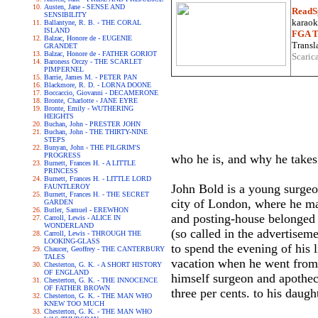
Austen, Jane - SENSE AND
ReadS
SENSIBILITY
karaoke
Ballantyne, R. B. - THE CORAL
ISLAND
FGA Tr
Balzac, Honore de - EUGENIE
Transla
GRANDET
Balzac, Honore de - FATHER GORIOT
Scaric
Baroness Orczy - THE SCARLET
PIMPERNEL
Barrie, James M. - PETER PAN
Blackmore, R. D. - LORNA DOONE
Boccaccio, Giovanni - DECAMERONE
Bronte, Charlotte - JANE EYRE
Bronte, Emily - WUTHERING
HEIGHTS
Buchan, John - PRESTER JOHN
Buchan, John - THE THIRTY-NINE
STEPS
Bunyan, John - THE PILGRIM'S
PROGRESS
who he is, and why he takes
Burnett, Frances H. - A LITTLE
PRINCESS
Burnett, Frances H. - LITTLE LORD
John Bold is a young surgeon
FAUNTLEROY
Burnett, Frances H. - THE SECRET
city of London, where he ma
GARDEN
Butler, Samuel - EREWHON
and posting-house belonged t
Carroll, Lewis - ALICE IN
WONDERLAND
(so called in the advertisem
Carroll, Lewis - THROUGH THE
LOOKING-GLASS
to spend the evening of his l
Chaucer, Geoffrey - THE CANTERBURY
TALES
vacation when he went from s
Chesterton, G. K. - A SHORT HISTORY
OF ENGLAND
himself surgeon and apotheca
Chesterton, G. K. - THE INNOCENCE
OF FATHER BROWN
three per cents. to his daug
Chesterton, G. K. - THE MAN WHO
KNEW TOO MUCH
Chesterton, G. K. - THE MAN WHO