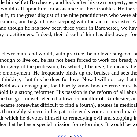
le himself at Barchester, and look after his own property, as 
would call upon him for assistance in their troubles. He there
it, to the great disgust of the nine practitioners who were alr
 canons; and began house-keeping with the aid of his sister. A
and though he has now been three years in Barchester, we hav
 practitioners. Indeed, their dread of him has died away; for 
 clever man, and would, with practice, be a clever surgeon; bu
 enough to live on, he has not been forced to work for bread; h
 drudgery of the profession, by which, I believe, he means the
 employment. He frequently binds up the bruises and sets the
 thinking,--but this he does for love. Now I will not say that t
n Bold as a demagogue, for I hardly know how extreme must b
Bold is a strong reformer. His passion is the reform of all abus
he has got himself elected a town councillor of Barchester, an
became somewhat difficult to find a fourth), abuses in medical
is thoroughly sincere in his patriotic endeavours to mend mank
h which he devotes himself to remedying evil and stopping inju
a that he has a special mission for reforming. It would be wel
<<<
-
>>>