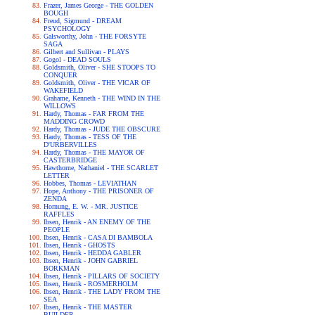
Frazer, James George - THE GOLDEN
BOUGH
Freud, Sigmund - DREAM
PSYCHOLOGY
Galsworthy, John - THE FORSYTE
SAGA
Gilbert and Sullivan - PLAYS
Gogol - DEAD SOULS
Goldsmith, Oliver - SHE STOOPS TO
CONQUER
Goldsmith, Oliver - THE VICAR OF
WAKEFIELD
Grahame, Kenneth - THE WIND IN THE
WILLOWS
Hardy, Thomas - FAR FROM THE
MADDING CROWD
Hardy, Thomas - JUDE THE OBSCURE
Hardy, Thomas - TESS OF THE
D'URBERVILLES
Hardy, Thomas - THE MAYOR OF
CASTERBRIDGE
Hawthorne, Nathaniel - THE SCARLET
LETTER
Hobbes, Thomas - LEVIATHAN
Hope, Anthony - THE PRISONER OF
ZENDA
Hornung, E. W. - MR. JUSTICE
RAFFLES
Ibsen, Henrik - AN ENEMY OF THE
PEOPLE
Ibsen, Henrik - CASA DI BAMBOLA
Ibsen, Henrik - GHOSTS
Ibsen, Henrik - HEDDA GABLER
Ibsen, Henrik - JOHN GABRIEL
BORKMAN
Ibsen, Henrik - PILLARS OF SOCIETY
Ibsen, Henrik - ROSMERHOLM
Ibsen, Henrik - THE LADY FROM THE
SEA
Ibsen, Henrik - THE MASTER
BUILDER