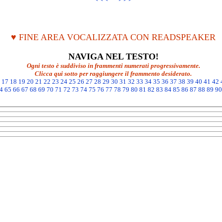
♥ FINE AREA VOCALIZZATA CON READSPEAKER
NAVIGA NEL TESTO!
Ogni testo è suddiviso in frammenti numerati progressivamente.
Clicca qui sotto per raggiungere il frammento desiderato.
17
18
19
20
21
22
23
24
25
26
27
28
29
30
31
32
33
34
35
36
37
38
39
40
41
42
4
65
66
67
68
69
70
71
72
73
74
75
76
77
78
79
80
81
82
83
84
85
86
87
88
89
90