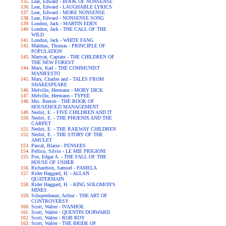
Lear, Edward - BOOK OF NONSENSE
Lear, Edward - LAUGHABLE LYRICS
Lear, Edward - MORE NONSENSE
Lear, Edward - NONSENSE SONG
London, Jack - MARTIN EDEN
London, Jack - THE CALL OF THE
WILD
London, Jack - WHITE FANG
Malthus, Thomas - PRINCIPLE OF
POPULATION
Marryat, Captain - THE CHILDREN OF
THE NEW FOREST
Marx, Karl - THE COMMUNIST
MANIFESTO
Mary, Charles and - TALES FROM
SHAKESPEARE
Melville, Hermann - MOBY DICK
Melville, Hermann - TYPEE
Mrs. Beeton - THE BOOK OF
HOUSEHOLD MANAGEMENT
Nesbit, E. - FIVE CHILDREN AND IT
Nesbit, E. - THE PHOENIX AND THE
CARPET
Nesbit, E. - THE RAILWAY CHILDREN
Nesbit, E. - THE STORY OF THE
AMULET
Pascal, Blaise - PENSEES
Pellico, Silvio - LE MIE PRIGIONI
Poe, Edgar A. - THE FALL OF THE
HOUSE OF USHER
Richardson, Samuel - PAMELA
Rider Haggard, H. - ALLAN
QUATERMAIN
Rider Haggard, H. - KING SOLOMON'S
MINES
Schopenhauer, Arthur - THE ART OF
CONTROVERSY
Scott, Walter - IVANHOE
Scott, Walter - QUENTIN DURWARD
Scott, Walter - ROB ROY
Scott, Walter - THE BRIDE OF