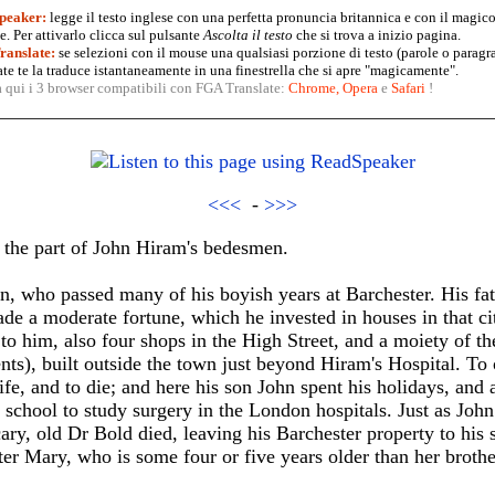
peaker:
legge il testo inglese con una perfetta pronuncia britannica e con il magico
. Per attivarlo clicca sul pulsante
Ascolta il testo
che si trova a inizio pagina.
anslate:
se selezioni con il mouse una qualsiasi porzione di testo (parole o paragr
te te la traduce istantaneamente in una finestrella che si apre "magicamente".
a qui i 3 browser compatibili con FGA Translate:
Chrome
,
Opera
e
Safari
!
<<<
-
>>>
 the part of John Hiram's bedesmen.
, who passed many of his boyish years at Barchester. His fat
de a moderate fortune, which he invested in houses in that c
o him, also four shops in the High Street, and a moiety of th
ents), built outside the town just beyond Hiram's Hospital. To 
ife, and to die; and here his son John spent his holidays, and
chool to study surgery in the London hospitals. Just as John
ry, old Dr Bold died, leaving his Barchester property to his s
hter Mary, who is some four or five years older than her brothe