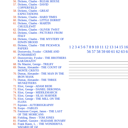
Dickens, Charles - BLEAK HOUSE
Dickens, Charles - DAVID
COPPERFIELD
Dickens, Charles - GREAT
EXPECTATIONS
Dickens, Charles - HARD TIMES
Dickens, Charles - LITTLE DORRIT
Dickens, Charles - MARTIN
CHUZZLEWIT
Dickens, Charles - OLIVER TWIST
Dickens, Charles - PICTURES FROM
ITALY
Dickens, Charles - THE MYSTERY OF
EDWIN DROOD
Dickens, Charles - THE PICKWICK
1
2
3
4
5
6
7
8
9
10
11
12
13
14
15
16
PAPERS
56
57
58
59
60
61
62
63
6
Dostoevsky, Fyodor - CRIME AND
PUNISHMENT
Dostoyevsky, Fyodor - THE BROTHERS
KARAMAZOV
Du Maurier, George - TRILBY
Dumas, Alexandre - THE COUNT OF
MONTE CRISTO
Dumas, Alexandre - THE MAN IN THE
IRON MASK
Dumas, Alexandre - THE THREE
MUSKETEERS
Eliot, George - ADAM BEDE
Eliot, George - DANIEL DERONDA
Eliot, George - MIDDLEMARCH
Eliot, George - SILAS MARNER
Eliot, George - THE MILL ON THE
FLOSS
Equiano - AUTOBIOGRAPHY
Esopo - FABLES
Fenimore Cooper, James - THE LAST
OF THE MOHICANS
Fielding, Henry - TOM JONES
Flaubert, Gustave - MADAME BOVARY
Frank Baum, L. - THE WONDERFUL
WIZARD OF OZ