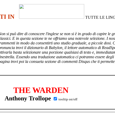
TI IN
TUTTE LE LIN
Non si può dire di conoscere l'inglese se non si è in grado di capire le g
lassici. E in questa sezione te ne offriamo una notevole selezione. I nost
frammenti in modo da consentirti uno studio graduale, a piccole dosi. 
pronuncia trovi il dizionario di Babylon, il lettore automatico di ReadSp
attivarla basta selezionare una porzione qualsiasi di testo e, immediata
finestrella. Essendo una traduzione automatica ci potranno essere degli
pagina trovi poi
la consueta sezione di commenti Disqus che ti permette
THE WARDEN
Anthony Trollope
tooltip on/off