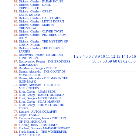
Dickens, Charles - BLEAK HOUSE
Dickens, Charles - DAVID
COPPERFIELD
Dickens, Charles - GREAT
EXPECTATIONS
Dickens, Charles - HARD TIMES
Dickens, Charles - LITTLE DORRIT
Dickens, Charles - MARTIN
CHUZZLEWIT
Dickens, Charles - OLIVER TWIST
Dickens, Charles - PICTURES FROM
ITALY
Dickens, Charles - THE MYSTERY OF
EDWIN DROOD
Dickens, Charles - THE PICKWICK
PAPERS
Dostoevsky, Fyodor - CRIME AND
1
2
3
4
5
6
7
8
9
10
11
12
13
14
15
16
PUNISHMENT
56
57
58
59
60
61
62
63
6
Dostoyevsky, Fyodor - THE BROTHERS
KARAMAZOV
Du Maurier, George - TRILBY
Dumas, Alexandre - THE COUNT OF
MONTE CRISTO
Dumas, Alexandre - THE MAN IN THE
IRON MASK
Dumas, Alexandre - THE THREE
MUSKETEERS
Eliot, George - ADAM BEDE
Eliot, George - DANIEL DERONDA
Eliot, George - MIDDLEMARCH
Eliot, George - SILAS MARNER
Eliot, George - THE MILL ON THE
FLOSS
Equiano - AUTOBIOGRAPHY
Esopo - FABLES
Fenimore Cooper, James - THE LAST
OF THE MOHICANS
Fielding, Henry - TOM JONES
Flaubert, Gustave - MADAME BOVARY
Frank Baum, L. - THE WONDERFUL
WIZARD OF OZ