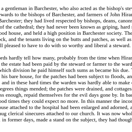
a gentleman in Barchester, who also acted as the bishop's st
ewards to the bishops of Barchester, and farmers of John Hir
archester; they had lived respected by bishops, deans, canons
 of the cathedral; they had never been known as griping, hard
ood house, and held a high position in Barchester society. T
ck, and the tenants living on the butts and patches, as well a
l pleased to have to do with so worthy and liberal a steward.
rds hardly tell how many, probably from the time when Hiram'
f the estate had been paid by the steward or farmer to the wa
hich division he paid himself such sums as became his due.
his bare house, for the patches had been subject to floods, an
 and in these hard times the warden was hardly able to make o
grees things mended; the patches were drained, and cottages 
ss enough, repaid themselves for the evil days gone by. In b
 good times they could expect no more. In this manner the inc
ouse attached to the hospital had been enlarged and adorned,
nug clerical sinecures attached to our church. It was now wholl
 in former days, made a stand on the subject, they had though