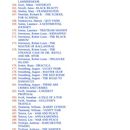
LAMMERMOOR
Scott, Walter - WAVERLEY
Sewell, Anna - BLACK BEAUTY
Shelley, Mary - FRANKENSTEIN
Sheridan, Richard B. - THE SCHOOL
FOR SCANDAL
Sienkiewicz, Henryk - QUO VADIS
Sterne, Laurence - A SENTIMENTAL
JOURNEY
Sterne, Laurence - TRISTRAM SHANDY
Stevenson, Robert Louis - KIDNAPPED
Stevenson, Robert Louis - THE BLACK
ARROW
Stevenson, Robert Louis - THE
MASTER OF BALLANTRAE
Stevenson, Robert Louis - THE
STRANGE CASE OF DR. JEKYLL
AND MR. HYDE
Stevenson, Robert Louis - TREASURE
ISLAND
Stoker, Bram - DRACULA
Strindberg, August - LUCKY PEHR
Strindberg, August - MASTER OLOF
Strindberg, August - THE RED ROOM
Strindberg, August - THE ROAD TO
DAMASCUS
Strindberg, August - THERE ARE
CRIMES AND CRIMES
Swift, Jonathan - A MODEST
PROPOSAL
Swift, Jonathan - A TALE OF A TUB
Swift, Jonathan - GULLIVER'S
TRAVELS
Thackeray, William - BARRY LYNDON
Thackeray, William - VANITY FAIR
Tolstoi, Lev - WAR AND PEACE
Tolstoy, Leo - ANNA KARENINA
Tolstoy, Leo - WAR AND PEACE
Trollope, Anthony - BARCHESTER
TOWERS
Trollope, Anthony - THE WARDEN