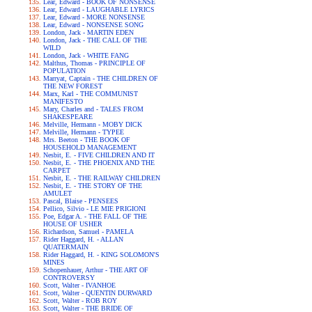
Lear, Edward - BOOK OF NONSENSE
Lear, Edward - LAUGHABLE LYRICS
Lear, Edward - MORE NONSENSE
Lear, Edward - NONSENSE SONG
London, Jack - MARTIN EDEN
London, Jack - THE CALL OF THE
WILD
London, Jack - WHITE FANG
Malthus, Thomas - PRINCIPLE OF
POPULATION
Marryat, Captain - THE CHILDREN OF
THE NEW FOREST
Marx, Karl - THE COMMUNIST
MANIFESTO
Mary, Charles and - TALES FROM
SHAKESPEARE
Melville, Hermann - MOBY DICK
Melville, Hermann - TYPEE
Mrs. Beeton - THE BOOK OF
HOUSEHOLD MANAGEMENT
Nesbit, E. - FIVE CHILDREN AND IT
Nesbit, E. - THE PHOENIX AND THE
CARPET
Nesbit, E. - THE RAILWAY CHILDREN
Nesbit, E. - THE STORY OF THE
AMULET
Pascal, Blaise - PENSEES
Pellico, Silvio - LE MIE PRIGIONI
Poe, Edgar A. - THE FALL OF THE
HOUSE OF USHER
Richardson, Samuel - PAMELA
Rider Haggard, H. - ALLAN
QUATERMAIN
Rider Haggard, H. - KING SOLOMON'S
MINES
Schopenhauer, Arthur - THE ART OF
CONTROVERSY
Scott, Walter - IVANHOE
Scott, Walter - QUENTIN DURWARD
Scott, Walter - ROB ROY
Scott, Walter - THE BRIDE OF