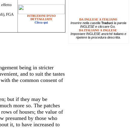
 effetto
afi), FGA
ISTRUZIONI D'USO
DETTAGLIATE
DA INGLESE A ITALIANO
Clicca qui
Inserire
nella casella
Traduci
la parola
INGLESE e cliccare
Go
.
DA ITALIANO A INGLESE
Impostare
INGLESE
anziché
italiano
e
ripetere la procedura descritta.
gement being in stricter
enient, and to suit the tastes
d with the common consent of
n; but if they may be
s much more so. The patches
rows of houses; the value of
 now presumed by those who
ut it, to have increased to