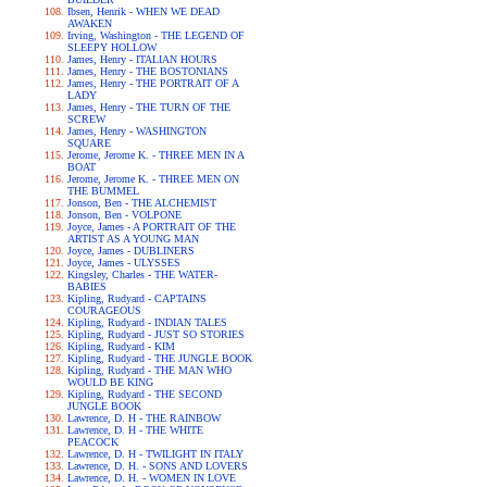
Ibsen, Henrik - WHEN WE DEAD
AWAKEN
Irving, Washington - THE LEGEND OF
SLEEPY HOLLOW
James, Henry - ITALIAN HOURS
James, Henry - THE BOSTONIANS
James, Henry - THE PORTRAIT OF A
LADY
James, Henry - THE TURN OF THE
SCREW
James, Henry - WASHINGTON
SQUARE
Jerome, Jerome K. - THREE MEN IN A
BOAT
Jerome, Jerome K. - THREE MEN ON
THE BUMMEL
Jonson, Ben - THE ALCHEMIST
Jonson, Ben - VOLPONE
Joyce, James - A PORTRAIT OF THE
ARTIST AS A YOUNG MAN
Joyce, James - DUBLINERS
Joyce, James - ULYSSES
Kingsley, Charles - THE WATER-
BABIES
Kipling, Rudyard - CAPTAINS
COURAGEOUS
Kipling, Rudyard - INDIAN TALES
Kipling, Rudyard - JUST SO STORIES
Kipling, Rudyard - KIM
Kipling, Rudyard - THE JUNGLE BOOK
Kipling, Rudyard - THE MAN WHO
WOULD BE KING
Kipling, Rudyard - THE SECOND
JUNGLE BOOK
Lawrence, D. H - THE RAINBOW
Lawrence, D. H - THE WHITE
PEACOCK
Lawrence, D. H - TWILIGHT IN ITALY
Lawrence, D. H. - SONS AND LOVERS
Lawrence, D. H. - WOMEN IN LOVE