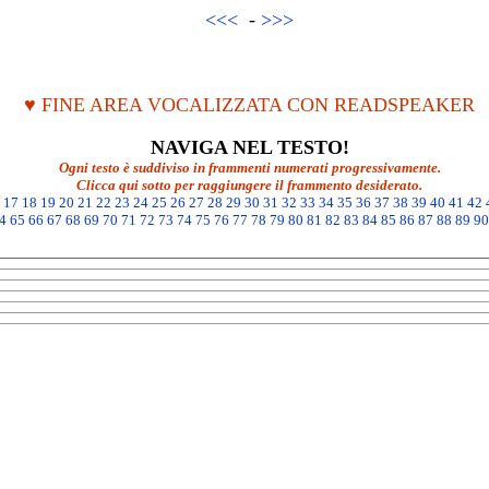
<<<
-
>>>
♥ FINE AREA VOCALIZZATA CON READSPEAKER
NAVIGA NEL TESTO!
Ogni testo è suddiviso in frammenti numerati progressivamente.
Clicca qui sotto per raggiungere il frammento desiderato.
17
18
19
20
21
22
23
24
25
26
27
28
29
30
31
32
33
34
35
36
37
38
39
40
41
42
4
65
66
67
68
69
70
71
72
73
74
75
76
77
78
79
80
81
82
83
84
85
86
87
88
89
90