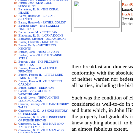
Austen, Jane - SENSE AND
ReadS
SENSIBILITY
karaoke
Ballantyne, R. B. - THE CORAL
ISLAND
FGA Tr
Balzac, Honore de - EUGENIE
Transla
GRANDET
Balzac, Honore de - FATHER GORIOT
Scaric
Baroness Orczy - THE SCARLET
PIMPERNEL
Barrie, James M. - PETER PAN
Blackmore, R. D. - LORNA DOONE
Boccaccio, Giovanni - DECAMERONE
Bronte, Charlotte - JANE EYRE
Bronte, Emily - WUTHERING
HEIGHTS
Buchan, John - PRESTER JOHN
Buchan, John - THE THIRTY-NINE
STEPS
Bunyan, John - THE PILGRIM'S
PROGRESS
their breakfast and dinner 
Burnett, Frances H. - A LITTLE
PRINCESS
conformity with the absolute
Burnett, Frances H. - LITTLE LORD
of neither warden nor bedes
FAUNTLEROY
Burnett, Frances H. - THE SECRET
all parties, including the bi
GARDEN
Butler, Samuel - EREWHON
Carroll, Lewis - ALICE IN
WONDERLAND
Such was the condition of 
Carroll, Lewis - THROUGH THE
LOOKING-GLASS
considered as well-to-do in
Chaucer, Geoffrey - THE CANTERBURY
TALES
and butts which, in John Hi
Chesterton, G. K. - A SHORT HISTORY
OF ENGLAND
the property had gradually 
Chesterton, G. K. - THE INNOCENCE
OF FATHER BROWN
knew anything about it, to 
Chesterton, G. K. - THE MAN WHO
KNEW TOO MUCH
an almost fabulous extent.
Chesterton, G. K. - THE MAN WHO