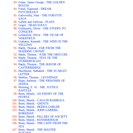
Frazer, James George - THE GOLDEN
BOUGH
Freud, Sigmund - DREAM
PSYCHOLOGY
Galsworthy, John - THE FORSYTE
SAGA
Gilbert and Sullivan - PLAYS
Gogol - DEAD SOULS
Goldsmith, Oliver - SHE STOOPS TO
CONQUER
Goldsmith, Oliver - THE VICAR OF
WAKEFIELD
Grahame, Kenneth - THE WIND IN THE
WILLOWS
Hardy, Thomas - FAR FROM THE
MADDING CROWD
Hardy, Thomas - JUDE THE OBSCURE
Hardy, Thomas - TESS OF THE
D'URBERVILLES
Hardy, Thomas - THE MAYOR OF
CASTERBRIDGE
Hawthorne, Nathaniel - THE SCARLET
LETTER
Hobbes, Thomas - LEVIATHAN
Hope, Anthony - THE PRISONER OF
ZENDA
Hornung, E. W. - MR. JUSTICE
RAFFLES
Ibsen, Henrik - AN ENEMY OF THE
PEOPLE
Ibsen, Henrik - CASA DI BAMBOLA
Ibsen, Henrik - GHOSTS
Ibsen, Henrik - HEDDA GABLER
Ibsen, Henrik - JOHN GABRIEL
BORKMAN
Ibsen, Henrik - PILLARS OF SOCIETY
Ibsen, Henrik - ROSMERHOLM
Ibsen, Henrik - THE LADY FROM THE
SEA
Ibsen, Henrik - THE MASTER
BUILDER