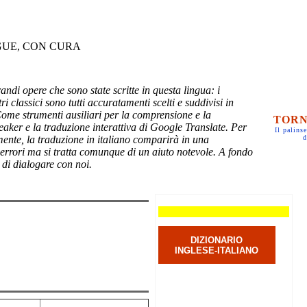
GUE, CON CURA
randi opere che sono state scritte in questa lingua: i
ri classici sono tutti accuratamenti scelti e suddivisi in
Come strumenti ausiliari per la comprensione e la
TORN
eaker e la traduzione interattiva di Google Translate. Per
Il palinse
mente, la traduzione in italiano comparirà in una
d
 errori ma si tratta comunque di un aiuto notevole. A fondo
 di dialogare con noi.
DIZIONARIO
INGLESE-ITALIANO