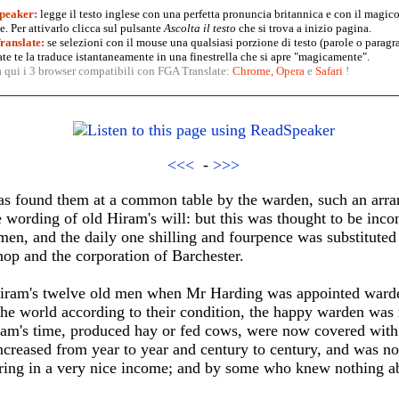
peaker:
legge il testo inglese con una perfetta pronuncia britannica e con il magico
. Per attivarlo clicca sul pulsante
Ascolta il testo
che si trova a inizio pagina.
anslate:
se selezioni con il mouse una qualsiasi porzione di testo (parole o paragr
te te la traduce istantaneamente in una finestrella che si apre "magicamente".
a qui i 3 browser compatibili con FGA Translate:
Chrome
,
Opera
e
Safari
!
<<<
-
>>>
was found them at a common table by the warden, such an arran
 wording of old Hiram's will: but this was thought to be inconv
men, and the daily one shilling and fourpence was substitute
shop and the corporation of Barchester.
Hiram's twelve old men when Mr Harding was appointed warde
 the world according to their condition, the happy warden wa
ram's time, produced hay or fed cows, were now covered with 
increased from year to year and century to century, and was
bring in a very nice income; and by some who knew nothing abo