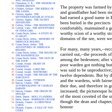
WAS THURSDAY
Chesterton, G. K. - THE WISDOM OF
FATHER BROWN
The property was farmed by 
Childers, Erskine - THE RIDDLE OF
and grandfather had been st
THE SANDS
Christie, Agatha - THE
had earned a good name in B
MYSTERIOUSAFFAIR AT STYLES
Christie, Agatha - THE SECRET
been buried in the precincts
ADVERSARY
Collins, Wilkie - THE MOONSTONE
comfortably, maintained a g
Collodi, Carlo - THE ADVENTURES
OF PINOCCHIO
worthy scion of a worthy sto
Conan Doyle, Arthur - A STUDY IN
SCARLET
domains of the see, were wel
Conan Doyle, Arthur - MEMOIRS OF
SHERLOCK HOLMES
Conan Doyle, Arthur - THE
ADVENTURES OF SHERLOCK
For many, many years,--reco
HOLMES
Conan Doyle, Arthur - THE HOUND OF
carried out,--the proceeds o
THE BASKERVILLES
Conan Doyle, Arthur - THE SIGN OF
among the bedesmen; after w
THE FOUR
Conrad, Joseph - HEART OF
poor warden got nothing but 
DARKNESS
was said to be unproductive;
Conrad, Joseph - LORD JIM
Conrad, Joseph - NOSTROMO
twelve dependents. But by de
Conrad, Joseph - THE NIGGER OF THE
NARCISSUS
and the wardens, with fairne
Conrad, Joseph - TYPHOON
Darwin, Charles - THE
their due, and therefore in
AUTOBIOGRAPHY OF CHARLES
DARWIN
increased; the picturesque h
Darwin, Charles - THE ORIGIN OF
SPECIES
of the most coveted of the s
Defoe, Daniel - MOLL FLANDERS
Defoe, Daniel - ROBINSON CRUSOE
though the dean and chapter,
Dickens, Charles - A CHRISTMAS
CAROL
honour
Dickens, Charles - A TALE OF TWO
CITIES