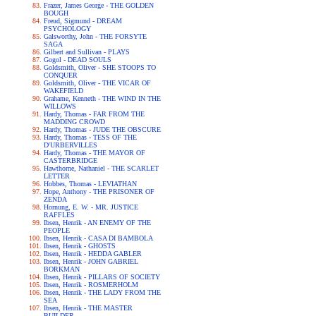
Frazer, James George - THE GOLDEN
BOUGH
Freud, Sigmund - DREAM
PSYCHOLOGY
Galsworthy, John - THE FORSYTE
SAGA
Gilbert and Sullivan - PLAYS
Gogol - DEAD SOULS
Goldsmith, Oliver - SHE STOOPS TO
CONQUER
Goldsmith, Oliver - THE VICAR OF
WAKEFIELD
Grahame, Kenneth - THE WIND IN THE
WILLOWS
Hardy, Thomas - FAR FROM THE
MADDING CROWD
Hardy, Thomas - JUDE THE OBSCURE
Hardy, Thomas - TESS OF THE
D'URBERVILLES
Hardy, Thomas - THE MAYOR OF
CASTERBRIDGE
Hawthorne, Nathaniel - THE SCARLET
LETTER
Hobbes, Thomas - LEVIATHAN
Hope, Anthony - THE PRISONER OF
ZENDA
Hornung, E. W. - MR. JUSTICE
RAFFLES
Ibsen, Henrik - AN ENEMY OF THE
PEOPLE
Ibsen, Henrik - CASA DI BAMBOLA
Ibsen, Henrik - GHOSTS
Ibsen, Henrik - HEDDA GABLER
Ibsen, Henrik - JOHN GABRIEL
BORKMAN
Ibsen, Henrik - PILLARS OF SOCIETY
Ibsen, Henrik - ROSMERHOLM
Ibsen, Henrik - THE LADY FROM THE
SEA
Ibsen, Henrik - THE MASTER
BUILDER