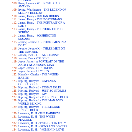
Ibsen, Henrik - WHEN WE DEAD
AWAKEN
Irving, Washington - THE LEGEND OF
SLEEPY HOLLOW
James, Henry - ITALIAN HOURS
James, Henry - THE BOSTONIANS
James, Henry - THE PORTRAIT OF A
LADY
James, Henry - THE TURN OF THE
SCREW
James, Henry - WASHINGTON
SQUARE
Jerome, Jerome K. - THREE MEN IN A
BOAT
Jerome, Jerome K. - THREE MEN ON
THE BUMMEL
Jonson, Ben - THE ALCHEMIST
Jonson, Ben - VOLPONE
Joyce, James - A PORTRAIT OF THE
ARTIST AS A YOUNG MAN
Joyce, James - DUBLINERS
Joyce, James - ULYSSES
Kingsley, Charles - THE WATER-
BABIES
Kipling, Rudyard - CAPTAINS
COURAGEOUS
Kipling, Rudyard - INDIAN TALES
Kipling, Rudyard - JUST SO STORIES
Kipling, Rudyard - KIM
Kipling, Rudyard - THE JUNGLE BOOK
Kipling, Rudyard - THE MAN WHO
WOULD BE KING
Kipling, Rudyard - THE SECOND
JUNGLE BOOK
Lawrence, D. H - THE RAINBOW
Lawrence, D. H - THE WHITE
PEACOCK
Lawrence, D. H - TWILIGHT IN ITALY
Lawrence, D. H. - SONS AND LOVERS
Lawrence, D. H. - WOMEN IN LOVE