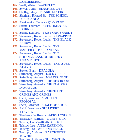
LAMMERMOOR
Scott, Walter - WAVERLEY
Sewell, Anna - BLACK BEAUTY
Shelley, Mary - FRANKENSTEIN
Sheridan, Richard B. - THE SCHOOL
FOR SCANDAL
Sienkiewicz, Henryk - QUO VADIS
Sterne, Laurence - A SENTIMENTAL
JOURNEY
Sterne, Laurence - TRISTRAM SHANDY
Stevenson, Robert Louis - KIDNAPPED
Stevenson, Robert Louis - THE BLACK
ARROW
Stevenson, Robert Louis - THE
MASTER OF BALLANTRAE
Stevenson, Robert Louis - THE
STRANGE CASE OF DR. JEKYLL
AND MR. HYDE
Stevenson, Robert Louis - TREASURE
ISLAND
Stoker, Bram - DRACULA
Strindberg, August - LUCKY PEHR
Strindberg, August - MASTER OLOF
Strindberg, August - THE RED ROOM
Strindberg, August - THE ROAD TO
DAMASCUS
Strindberg, August - THERE ARE
CRIMES AND CRIMES
Swift, Jonathan - A MODEST
PROPOSAL
Swift, Jonathan - A TALE OF A TUB
Swift, Jonathan - GULLIVER'S
TRAVELS
Thackeray, William - BARRY LYNDON
Thackeray, William - VANITY FAIR
Tolstoi, Lev - WAR AND PEACE
Tolstoy, Leo - ANNA KARENINA
Tolstoy, Leo - WAR AND PEACE
Trollope, Anthony - BARCHESTER
TOWERS
Trollope, Anthony - THE WARDEN