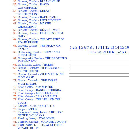
Dickens, Charles - BLEAK HOUSE
Dickens, Charles - DAVID
COPPERFIELD
Dickens, Charles - GREAT
EXPECTATIONS
Dickens, Charles - HARD TIMES
Dickens, Charles - LITTLE DORRIT
Dickens, Charles - MARTIN
CHUZZLEWIT
Dickens, Charles - OLIVER TWIST
Dickens, Charles - PICTURES FROM
ITALY
Dickens, Charles - THE MYSTERY OF
EDWIN DROOD
Dickens, Charles - THE PICKWICK
1
2
3
4
5
6
7
8
9
10
11
12
13
14
15
16
PAPERS
56
57
58
59
60
61
62
63
6
Dostoevsky, Fyodor - CRIME AND
PUNISHMENT
Dostoyevsky, Fyodor - THE BROTHERS
KARAMAZOV
Du Maurier, George - TRILBY
Dumas, Alexandre - THE COUNT OF
MONTE CRISTO
Dumas, Alexandre - THE MAN IN THE
IRON MASK
Dumas, Alexandre - THE THREE
MUSKETEERS
Eliot, George - ADAM BEDE
Eliot, George - DANIEL DERONDA
Eliot, George - MIDDLEMARCH
Eliot, George - SILAS MARNER
Eliot, George - THE MILL ON THE
FLOSS
Equiano - AUTOBIOGRAPHY
Esopo - FABLES
Fenimore Cooper, James - THE LAST
OF THE MOHICANS
Fielding, Henry - TOM JONES
Flaubert, Gustave - MADAME BOVARY
Frank Baum, L. - THE WONDERFUL
WIZARD OF OZ