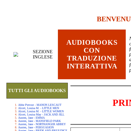
BENVENU
AUDIOBOOKS
c
CON
SEZIONE
INGLESE
TRADUZIONE
INTERATTIVA
TUTTI GLI AUDIOBOOKS
PRI
Abbe Prevost - MANON LESCAUT
Alcott, Louisa M. - LITTLE MEN
Alcott, Louisa M. - LITTLE WOMEN
Alcott, Louisa May - JACK AND JILL
Austen, Jane - EMMA
Austen, Jane - MANSFIELD PARK
Austen, Jane - NORTHANGER ABBEY
Austen, Jane - PERSUASION
Austen, Jane - PRIDE AND PREJUDICE