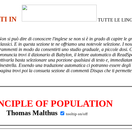
TI IN
TUTTE LE LIN
Non si può dire di conoscere l'inglese se non si è in grado di capire le g
lassici. E in questa sezione te ne offriamo una notevole selezione. I nost
frammenti in modo da consentirti uno studio graduale, a piccole dosi. 
pronuncia trovi il dizionario di Babylon, il lettore automatico di ReadSp
attivarla basta selezionare una porzione qualsiasi di testo e, immediata
finestrella. Essendo una traduzione automatica ci potranno essere degli
pagina trovi poi
la consueta sezione di commenti Disqus che ti permette
NCIPLE OF POPULATION
Thomas Malthus
tooltip on/off