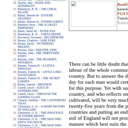
Austen, Jane - SENSE AND
ReadS
SENSIBILITY
karaoke
Ballantyne, R. B. - THE CORAL
ISLAND
FGA Tr
Balzac, Honore de - EUGENIE
Transla
GRANDET
Balzac, Honore de - FATHER GORIOT
Scaric
Baroness Orczy - THE SCARLET
PIMPERNEL
Barrie, James M. - PETER PAN
Blackmore, R. D. - LORNA DOONE
Boccaccio, Giovanni - DECAMERONE
Bronte, Charlotte - JANE EYRE
Bronte, Emily - WUTHERING
HEIGHTS
Buchan, John - PRESTER JOHN
Buchan, John - THE THIRTY-NINE
STEPS
Bunyan, John - THE PILGRIM'S
PROGRESS
There can be little doubt th
Burnett, Frances H. - A LITTLE
PRINCESS
labour of the whole communit
Burnett, Frances H. - LITTLE LORD
country. But to answer the d
FAUNTLEROY
Burnett, Frances H. - THE SECRET
day for each man would certa
GARDEN
Butler, Samuel - EREWHON
for this purpose. Yet with su
Carroll, Lewis - ALICE IN
WONDERLAND
country, and who reflects on 
Carroll, Lewis - THROUGH THE
LOOKING-GLASS
cultivated, will be very mu
Chaucer, Geoffrey - THE CANTERBURY
TALES
twenty-five years from the p
Chesterton, G. K. - A SHORT HISTORY
OF ENGLAND
countries and putting an end 
Chesterton, G. K. - THE INNOCENCE
OF FATHER BROWN
soil of England will not pro
Chesterton, G. K. - THE MAN WHO
KNEW TOO MUCH
manure which best suits the l
Chesterton, G. K. - THE MAN WHO