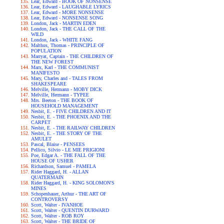
Lear, Edward - BOOK OF NONSENSE
Lear, Edward - LAUGHABLE LYRICS
Lear, Edward - MORE NONSENSE
Lear, Edward - NONSENSE SONG
London, Jack - MARTIN EDEN
London, Jack - THE CALL OF THE
WILD
London, Jack - WHITE FANG
Malthus, Thomas - PRINCIPLE OF
POPULATION
Marryat, Captain - THE CHILDREN OF
THE NEW FOREST
Marx, Karl - THE COMMUNIST
MANIFESTO
Mary, Charles and - TALES FROM
SHAKESPEARE
Melville, Hermann - MOBY DICK
Melville, Hermann - TYPEE
Mrs. Beeton - THE BOOK OF
HOUSEHOLD MANAGEMENT
Nesbit, E. - FIVE CHILDREN AND IT
Nesbit, E. - THE PHOENIX AND THE
CARPET
Nesbit, E. - THE RAILWAY CHILDREN
Nesbit, E. - THE STORY OF THE
AMULET
Pascal, Blaise - PENSEES
Pellico, Silvio - LE MIE PRIGIONI
Poe, Edgar A. - THE FALL OF THE
HOUSE OF USHER
Richardson, Samuel - PAMELA
Rider Haggard, H. - ALLAN
QUATERMAIN
Rider Haggard, H. - KING SOLOMON'S
MINES
Schopenhauer, Arthur - THE ART OF
CONTROVERSY
Scott, Walter - IVANHOE
Scott, Walter - QUENTIN DURWARD
Scott, Walter - ROB ROY
Scott, Walter - THE BRIDE OF