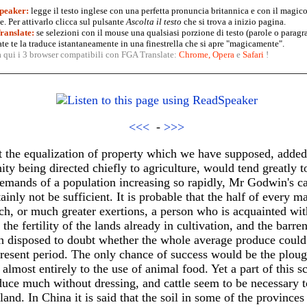
peaker:
legge il testo inglese con una perfetta pronuncia britannica e con il magico
. Per attivarlo clicca sul pulsante
Ascolta il testo
che si trova a inizio pagina.
anslate:
se selezioni con il mouse una qualsiasi porzione di testo (parole o paragr
te te la traduce istantaneamente in una finestrella che si apre "magicamente".
a qui i 3 browser compatibili con FGA Translate:
Chrome
,
Opera
e
Safari
!
<<<
-
>>>
at the equalization of property which we have supposed, added
y being directed chiefly to agriculture, would tend greatly 
emands of a population increasing so rapidly, Mr Godwin's cal
inly not be sufficient. It is probable that the half of every 
ch, or much greater exertions, a person who is acquainted with 
the fertility of the lands already in cultivation, and the barre
ch disposed to doubt whether the whole average produce could
resent period. The only chance of success would be the ploug
almost entirely to the use of animal food. Yet a part of this 
duce much without dressing, and cattle seem to be necessary t
and. In China it is said that the soil in some of the provinces 