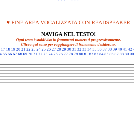
♥ FINE AREA VOCALIZZATA CON READSPEAKER
NAVIGA NEL TESTO!
Ogni testo è suddiviso in frammenti numerati progressivamente.
Clicca qui sotto per raggiungere il frammento desiderato.
17
18
19
20
21
22
23
24
25
26
27
28
29
30
31
32
33
34
35
36
37
38
39
40
41
42
4
65
66
67
68
69
70
71
72
73
74
75
76
77
78
79
80
81
82
83
84
85
86
87
88
89
90