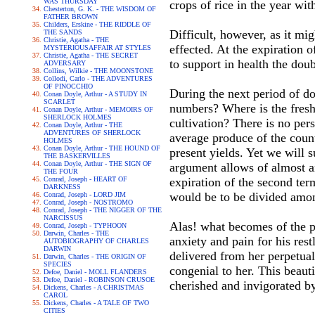
WAS THURSDAY
crops of rice in the year wit
Chesterton, G. K. - THE WISDOM OF
FATHER BROWN
Childers, Erskine - THE RIDDLE OF
Difficult, however, as it mig
THE SANDS
Christie, Agatha - THE
effected. At the expiration o
MYSTERIOUSAFFAIR AT STYLES
Christie, Agatha - THE SECRET
to support in health the dou
ADVERSARY
Collins, Wilkie - THE MOONSTONE
Collodi, Carlo - THE ADVENTURES
OF PINOCCHIO
During the next period of do
Conan Doyle, Arthur - A STUDY IN
SCARLET
numbers? Where is the fresh 
Conan Doyle, Arthur - MEMOIRS OF
SHERLOCK HOLMES
cultivation? There is no per
Conan Doyle, Arthur - THE
ADVENTURES OF SHERLOCK
average produce of the count
HOLMES
Conan Doyle, Arthur - THE HOUND OF
present yields. Yet we will 
THE BASKERVILLES
Conan Doyle, Arthur - THE SIGN OF
argument allows of almost a
THE FOUR
Conrad, Joseph - HEART OF
expiration of the second ter
DARKNESS
would be to be divided amon
Conrad, Joseph - LORD JIM
Conrad, Joseph - NOSTROMO
Conrad, Joseph - THE NIGGER OF THE
NARCISSUS
Alas! what becomes of the p
Conrad, Joseph - TYPHOON
Darwin, Charles - THE
anxiety and pain for his res
AUTOBIOGRAPHY OF CHARLES
DARWIN
delivered from her perpetual
Darwin, Charles - THE ORIGIN OF
SPECIES
congenial to her. This beauti
Defoe, Daniel - MOLL FLANDERS
Defoe, Daniel - ROBINSON CRUSOE
cherished and invigorated by
Dickens, Charles - A CHRISTMAS
CAROL
Dickens, Charles - A TALE OF TWO
CITIES