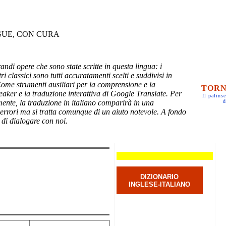
GUE, CON CURA
randi opere che sono state scritte in questa lingua: i
ri classici sono tutti accuratamenti scelti e suddivisi in
Come strumenti ausiliari per la comprensione e la
TORN
eaker e la traduzione interattiva di Google Translate. Per
Il palinse
mente, la traduzione in italiano comparirà in una
d
 errori ma si tratta comunque di un aiuto notevole. A fondo
 di dialogare con noi.
DIZIONARIO
INGLESE-ITALIANO