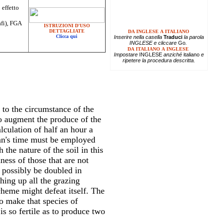
 effetto
afi), FGA
ISTRUZIONI D'USO
DETTAGLIATE
DA INGLESE A ITALIANO
Clicca qui
Inserire
nella casella
Traduci
la parola
INGLESE e cliccare
Go
.
DA ITALIANO A INGLESE
Impostare
INGLESE
anziché
italiano
e
ripetere la procedura descritta.
 to the circumstance of the
to augment the produce of the
culation of half an hour a
man's time must be employed
the nature of the soil in this
nness of those that are not
 possibly be doubled in
hing up all the grazing
scheme might defeat itself. The
o make that species of
is so fertile as to produce two