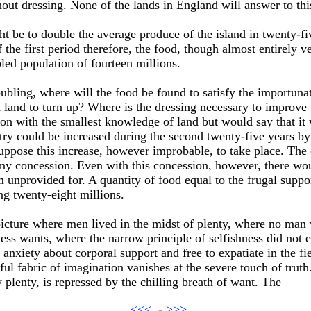
hout dressing. None of the lands in England will answer to thi
ht be to double the average produce of the island in twenty-fiv
f the first period therefore, the food, though almost entirely v
bled population of fourteen millions.
ubling, where will the food be found to satisfy the importuna
land to turn up? Where is the dressing necessary to improve t
son with the smallest knowledge of land but would say that it 
ry could be increased during the second twenty-five years by 
suppose this increase, however improbable, to take place. The 
ny concession. Even with this concession, however, there wou
m unprovided for. A quantity of food equal to the frugal suppo
g twenty-eight millions.
icture where men lived in the midst of plenty, where no man 
tless wants, where the narrow principle of selfishness did not
 anxiety about corporal support and free to expatiate in the fi
ful fabric of imagination vanishes at the severe touch of truth
 plenty, is repressed by the chilling breath of want. The
<<<
-
>>>