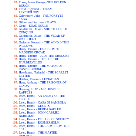
Frazer, James George - THE GOLDEN
BOUGH
Freud, Sigmund - DREAM
PSYCHOLOGY
Galsworthy, John - THE FORSYTE
SAGA
Gilbert and Sullivan - PLAYS
Gogol - DEAD SOULS
Goldsmith, Oliver - SHE STOOPS TO
CONQUER
Goldsmith, Oliver - THE VICAR OF
WAKEFIELD
Grahame, Kenneth - THE WIND IN THE
WILLOWS
Hardy, Thomas - FAR FROM THE
MADDING CROWD
Hardy, Thomas - JUDE THE OBSCURE
Hardy, Thomas - TESS OF THE
D'URBERVILLES
Hardy, Thomas - THE MAYOR OF
CASTERBRIDGE
Hawthorne, Nathaniel - THE SCARLET
LETTER
Hobbes, Thomas - LEVIATHAN
Hope, Anthony - THE PRISONER OF
ZENDA
Hornung, E. W. - MR. JUSTICE
RAFFLES
Ibsen, Henrik - AN ENEMY OF THE
PEOPLE
Ibsen, Henrik - CASA DI BAMBOLA
Ibsen, Henrik - GHOSTS
Ibsen, Henrik - HEDDA GABLER
Ibsen, Henrik - JOHN GABRIEL
BORKMAN
Ibsen, Henrik - PILLARS OF SOCIETY
Ibsen, Henrik - ROSMERHOLM
Ibsen, Henrik - THE LADY FROM THE
SEA
Ibsen, Henrik - THE MASTER
BUILDER