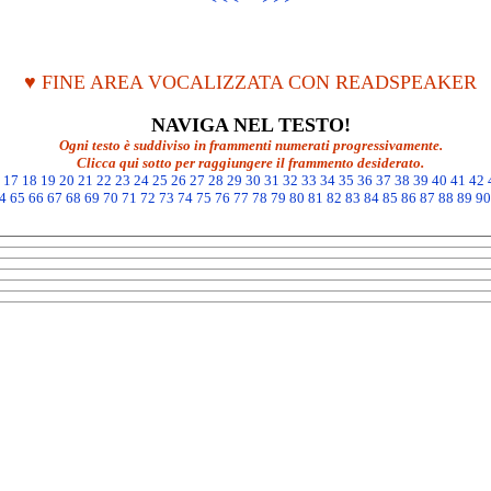
♥ FINE AREA VOCALIZZATA CON READSPEAKER
NAVIGA NEL TESTO!
Ogni testo è suddiviso in frammenti numerati progressivamente.
Clicca qui sotto per raggiungere il frammento desiderato.
17
18
19
20
21
22
23
24
25
26
27
28
29
30
31
32
33
34
35
36
37
38
39
40
41
42
4
65
66
67
68
69
70
71
72
73
74
75
76
77
78
79
80
81
82
83
84
85
86
87
88
89
90