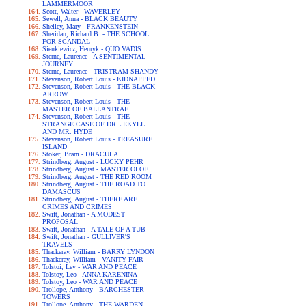
LAMMERMOOR
Scott, Walter - WAVERLEY
Sewell, Anna - BLACK BEAUTY
Shelley, Mary - FRANKENSTEIN
Sheridan, Richard B. - THE SCHOOL
FOR SCANDAL
Sienkiewicz, Henryk - QUO VADIS
Sterne, Laurence - A SENTIMENTAL
JOURNEY
Sterne, Laurence - TRISTRAM SHANDY
Stevenson, Robert Louis - KIDNAPPED
Stevenson, Robert Louis - THE BLACK
ARROW
Stevenson, Robert Louis - THE
MASTER OF BALLANTRAE
Stevenson, Robert Louis - THE
STRANGE CASE OF DR. JEKYLL
AND MR. HYDE
Stevenson, Robert Louis - TREASURE
ISLAND
Stoker, Bram - DRACULA
Strindberg, August - LUCKY PEHR
Strindberg, August - MASTER OLOF
Strindberg, August - THE RED ROOM
Strindberg, August - THE ROAD TO
DAMASCUS
Strindberg, August - THERE ARE
CRIMES AND CRIMES
Swift, Jonathan - A MODEST
PROPOSAL
Swift, Jonathan - A TALE OF A TUB
Swift, Jonathan - GULLIVER'S
TRAVELS
Thackeray, William - BARRY LYNDON
Thackeray, William - VANITY FAIR
Tolstoi, Lev - WAR AND PEACE
Tolstoy, Leo - ANNA KARENINA
Tolstoy, Leo - WAR AND PEACE
Trollope, Anthony - BARCHESTER
TOWERS
Trollope, Anthony - THE WARDEN