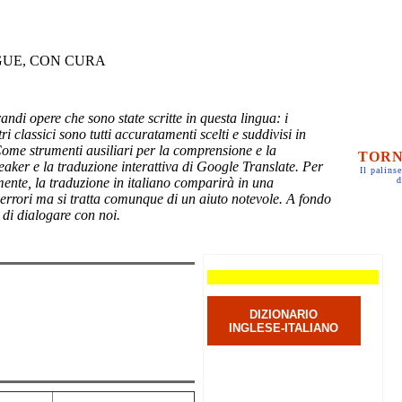
GUE, CON CURA
randi opere che sono state scritte in questa lingua: i
ri classici sono tutti accuratamenti scelti e suddivisi in
Come strumenti ausiliari per la comprensione e la
TORN
eaker e la traduzione interattiva di Google Translate. Per
Il palinse
mente, la traduzione in italiano comparirà in una
d
 errori ma si tratta comunque di un aiuto notevole. A fondo
 di dialogare con noi.
DIZIONARIO
INGLESE-ITALIANO