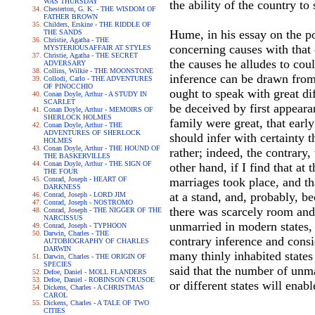
WAS THURSDAY
the ability of the country to
Chesterton, G. K. - THE WISDOM OF
FATHER BROWN
Childers, Erskine - THE RIDDLE OF
Hume, in his essay on the p
THE SANDS
Christie, Agatha - THE
concerning causes with that 
MYSTERIOUSAFFAIR AT STYLES
Christie, Agatha - THE SECRET
the causes he alludes to cou
ADVERSARY
Collins, Wilkie - THE MOONSTONE
inference can be drawn from
Collodi, Carlo - THE ADVENTURES
OF PINOCCHIO
ought to speak with great di
Conan Doyle, Arthur - A STUDY IN
SCARLET
be deceived by first appearan
Conan Doyle, Arthur - MEMOIRS OF
SHERLOCK HOLMES
family were great, that earl
Conan Doyle, Arthur - THE
ADVENTURES OF SHERLOCK
should infer with certainty t
HOLMES
Conan Doyle, Arthur - THE HOUND OF
rather; indeed, the contrary
THE BASKERVILLES
Conan Doyle, Arthur - THE SIGN OF
other hand, if I find that at
THE FOUR
Conrad, Joseph - HEART OF
marriages took place, and th
DARKNESS
at a stand, and, probably, be
Conrad, Joseph - LORD JIM
Conrad, Joseph - NOSTROMO
there was scarcely room an
Conrad, Joseph - THE NIGGER OF THE
NARCISSUS
unmarried in modern states, 
Conrad, Joseph - TYPHOON
Darwin, Charles - THE
contrary inference and consid
AUTOBIOGRAPHY OF CHARLES
DARWIN
many thinly inhabited states 
Darwin, Charles - THE ORIGIN OF
SPECIES
said that the number of unma
Defoe, Daniel - MOLL FLANDERS
Defoe, Daniel - ROBINSON CRUSOE
or different states will enabl
Dickens, Charles - A CHRISTMAS
CAROL
Dickens, Charles - A TALE OF TWO
CITIES