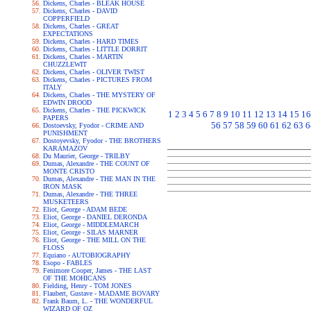
Dickens, Charles - BLEAK HOUSE
Dickens, Charles - DAVID
COPPERFIELD
Dickens, Charles - GREAT
EXPECTATIONS
Dickens, Charles - HARD TIMES
Dickens, Charles - LITTLE DORRIT
Dickens, Charles - MARTIN
CHUZZLEWIT
Dickens, Charles - OLIVER TWIST
Dickens, Charles - PICTURES FROM
ITALY
Dickens, Charles - THE MYSTERY OF
EDWIN DROOD
Dickens, Charles - THE PICKWICK
1
2
3
4
5
6
7
8
9
10
11
12
13
14
15
16
PAPERS
56
57
58
59
60
61
62
63
6
Dostoevsky, Fyodor - CRIME AND
PUNISHMENT
Dostoyevsky, Fyodor - THE BROTHERS
KARAMAZOV
Du Maurier, George - TRILBY
Dumas, Alexandre - THE COUNT OF
MONTE CRISTO
Dumas, Alexandre - THE MAN IN THE
IRON MASK
Dumas, Alexandre - THE THREE
MUSKETEERS
Eliot, George - ADAM BEDE
Eliot, George - DANIEL DERONDA
Eliot, George - MIDDLEMARCH
Eliot, George - SILAS MARNER
Eliot, George - THE MILL ON THE
FLOSS
Equiano - AUTOBIOGRAPHY
Esopo - FABLES
Fenimore Cooper, James - THE LAST
OF THE MOHICANS
Fielding, Henry - TOM JONES
Flaubert, Gustave - MADAME BOVARY
Frank Baum, L. - THE WONDERFUL
WIZARD OF OZ