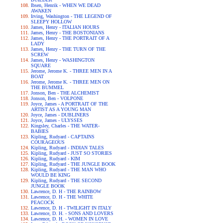
Ibsen, Henrik - WHEN WE DEAD
AWAKEN
Irving, Washington - THE LEGEND OF
SLEEPY HOLLOW
James, Henry - ITALIAN HOURS
James, Henry - THE BOSTONIANS
James, Henry - THE PORTRAIT OF A
LADY
James, Henry - THE TURN OF THE
SCREW
James, Henry - WASHINGTON
SQUARE
Jerome, Jerome K. - THREE MEN IN A
BOAT
Jerome, Jerome K. - THREE MEN ON
THE BUMMEL
Jonson, Ben - THE ALCHEMIST
Jonson, Ben - VOLPONE
Joyce, James - A PORTRAIT OF THE
ARTIST AS A YOUNG MAN
Joyce, James - DUBLINERS
Joyce, James - ULYSSES
Kingsley, Charles - THE WATER-
BABIES
Kipling, Rudyard - CAPTAINS
COURAGEOUS
Kipling, Rudyard - INDIAN TALES
Kipling, Rudyard - JUST SO STORIES
Kipling, Rudyard - KIM
Kipling, Rudyard - THE JUNGLE BOOK
Kipling, Rudyard - THE MAN WHO
WOULD BE KING
Kipling, Rudyard - THE SECOND
JUNGLE BOOK
Lawrence, D. H - THE RAINBOW
Lawrence, D. H - THE WHITE
PEACOCK
Lawrence, D. H - TWILIGHT IN ITALY
Lawrence, D. H. - SONS AND LOVERS
Lawrence, D. H. - WOMEN IN LOVE