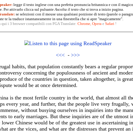
peaker:
legge il testo inglese con una perfetta pronuncia britannica e con il magico
. Per attivarlo clicca sul pulsante
Ascolta il testo
che si trova a inizio pagina.
anslate:
se selezioni con il mouse una qualsiasi porzione di testo (parole o paragr
te te la traduce istantaneamente in una finestrella che si apre "magicamente".
a qui i 3 browser compatibili con FGA Translate:
Chrome
,
Opera
e
Safari
!
<<<
-
>>>
rugal habits, that population constantly bears a regular proport
ontroversy concerning the populousness of ancient and modern 
produce of the countries in question, taken altogether, is grea
dispute would be at once determined.
a is the most fertile country in the world, that almost all the 
ops every year, and further, that the people live very frugally,
immense, without busying ourselves in inquiries into the mann
ts to early marriages. But these inquiries are of the utmost 
e lower Chinese would be of the greatest use in ascertaining 
what are the vices, and what are the distresses that prevent a