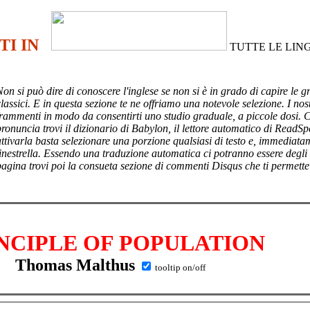
TI IN
TUTTE LE LIN
Non si può dire di conoscere l'inglese se non si è in grado di capire le g
lassici. E in questa sezione te ne offriamo una notevole selezione. I nost
frammenti in modo da consentirti uno studio graduale, a piccole dosi. 
pronuncia trovi il dizionario di Babylon, il lettore automatico di ReadSp
attivarla basta selezionare una porzione qualsiasi di testo e, immediata
finestrella. Essendo una traduzione automatica ci potranno essere degli
pagina trovi poi
la consueta sezione di commenti Disqus che ti permette
NCIPLE OF POPULATION
Thomas Malthus
tooltip on/off