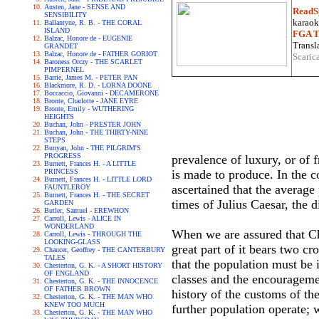
Austen, Jane - SENSE AND
ReadS
SENSIBILITY
karaoke
Ballantyne, R. B. - THE CORAL
ISLAND
FGA Tr
Balzac, Honore de - EUGENIE
Transla
GRANDET
Balzac, Honore de - FATHER GORIOT
Scaric
Baroness Orczy - THE SCARLET
PIMPERNEL
Barrie, James M. - PETER PAN
Blackmore, R. D. - LORNA DOONE
Boccaccio, Giovanni - DECAMERONE
Bronte, Charlotte - JANE EYRE
Bronte, Emily - WUTHERING
HEIGHTS
Buchan, John - PRESTER JOHN
Buchan, John - THE THIRTY-NINE
STEPS
Bunyan, John - THE PILGRIM'S
PROGRESS
prevalence of luxury, or of f
Burnett, Frances H. - A LITTLE
PRINCESS
is made to produce. In the c
Burnett, Frances H. - LITTLE LORD
ascertained that the average 
FAUNTLEROY
Burnett, Frances H. - THE SECRET
times of Julius Caesar, the 
GARDEN
Butler, Samuel - EREWHON
Carroll, Lewis - ALICE IN
WONDERLAND
When we are assured that Chin
Carroll, Lewis - THROUGH THE
LOOKING-GLASS
great part of it bears two cr
Chaucer, Geoffrey - THE CANTERBURY
TALES
that the population must be 
Chesterton, G. K. - A SHORT HISTORY
OF ENGLAND
classes and the encouragemen
Chesterton, G. K. - THE INNOCENCE
OF FATHER BROWN
history of the customs of th
Chesterton, G. K. - THE MAN WHO
KNEW TOO MUCH
further population operate; 
Chesterton, G. K. - THE MAN WHO