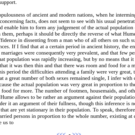
 support.
opulousness of ancient and modern nations, when he intermingl
concerning facts, does not seem to see with his usual penetrat
ld enable him to form any judgement of the actual population o
 them, perhaps it should be directly the reverse of what Hume
ffidence in dissenting from a man who of all others on such sub
ces. If I find that at a certain period in ancient history, the
y marriages were consequently very prevalent, and that few pe
hat population was rapidly increasing, but by no means that it
, that it was then thin and that there was room and food for a
 this period the difficulties attending a family were very great,
at a great number of both sexes remained single, I infer with 
cause the actual population was very great in proportion to the 
d food for more. The number of footmen, housemaids, and oth
Hume allows to be rather an argument against their populatio
er it an argument of their fullness, though this inference is n
that are yet stationary in their population. To speak, therefor
rried persons in proportion to the whole number, existing at d
e us to
<<<
-
>>>