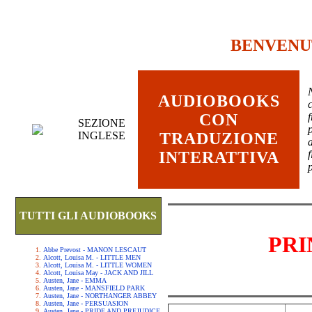
BENVENU
AUDIOBOOKS
c
CON
SEZIONE
INGLESE
TRADUZIONE
INTERATTIVA
TUTTI GLI AUDIOBOOKS
PRI
Abbe Prevost - MANON LESCAUT
Alcott, Louisa M. - LITTLE MEN
Alcott, Louisa M. - LITTLE WOMEN
Alcott, Louisa May - JACK AND JILL
Austen, Jane - EMMA
Austen, Jane - MANSFIELD PARK
Austen, Jane - NORTHANGER ABBEY
Austen, Jane - PERSUASION
Austen, Jane - PRIDE AND PREJUDICE