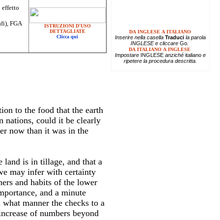
 effetto
afi), FGA
ISTRUZIONI D'USO
DETTAGLIATE
DA INGLESE A ITALIANO
Clicca qui
Inserire
nella casella
Traduci
la parola
INGLESE e cliccare
Go
.
DA ITALIANO A INGLESE
Impostare
INGLESE
anziché
italiano
e
ripetere la procedura descritta.
ion to the food that the earth
nations, could it be clearly
ter now than it was in the
land is in tillage, and that a
 we may infer with certainty
ers and habits of the lower
importance, and a minute
in what manner the checks to a
n increase of numbers beyond