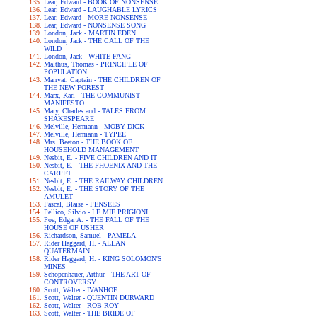
Lear, Edward - BOOK OF NONSENSE
Lear, Edward - LAUGHABLE LYRICS
Lear, Edward - MORE NONSENSE
Lear, Edward - NONSENSE SONG
London, Jack - MARTIN EDEN
London, Jack - THE CALL OF THE
WILD
London, Jack - WHITE FANG
Malthus, Thomas - PRINCIPLE OF
POPULATION
Marryat, Captain - THE CHILDREN OF
THE NEW FOREST
Marx, Karl - THE COMMUNIST
MANIFESTO
Mary, Charles and - TALES FROM
SHAKESPEARE
Melville, Hermann - MOBY DICK
Melville, Hermann - TYPEE
Mrs. Beeton - THE BOOK OF
HOUSEHOLD MANAGEMENT
Nesbit, E. - FIVE CHILDREN AND IT
Nesbit, E. - THE PHOENIX AND THE
CARPET
Nesbit, E. - THE RAILWAY CHILDREN
Nesbit, E. - THE STORY OF THE
AMULET
Pascal, Blaise - PENSEES
Pellico, Silvio - LE MIE PRIGIONI
Poe, Edgar A. - THE FALL OF THE
HOUSE OF USHER
Richardson, Samuel - PAMELA
Rider Haggard, H. - ALLAN
QUATERMAIN
Rider Haggard, H. - KING SOLOMON'S
MINES
Schopenhauer, Arthur - THE ART OF
CONTROVERSY
Scott, Walter - IVANHOE
Scott, Walter - QUENTIN DURWARD
Scott, Walter - ROB ROY
Scott, Walter - THE BRIDE OF