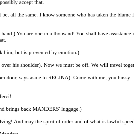
possibly accept that.
ll be, all the same. I know someone who has taken the blame 
hand.) You are one in a thousand! You shall have assistance in
at.
him, but is prevented by emotion.)
 over his shoulder). Now we must be off. We will travel toget
om door, says aside to REGINA). Come with me, you hussy! Y
Merci!
l and brings back MANDERS' luggage.)
ng! And may the spirit of order and of what is lawful speedi