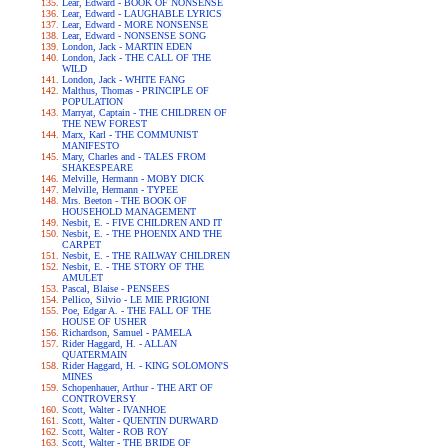
Lear, Edward - BOOK OF NONSENSE
Lear, Edward - LAUGHABLE LYRICS
Lear, Edward - MORE NONSENSE
Lear, Edward - NONSENSE SONG
London, Jack - MARTIN EDEN
London, Jack - THE CALL OF THE
WILD
London, Jack - WHITE FANG
Malthus, Thomas - PRINCIPLE OF
POPULATION
Marryat, Captain - THE CHILDREN OF
THE NEW FOREST
Marx, Karl - THE COMMUNIST
MANIFESTO
Mary, Charles and - TALES FROM
SHAKESPEARE
Melville, Hermann - MOBY DICK
Melville, Hermann - TYPEE
Mrs. Beeton - THE BOOK OF
HOUSEHOLD MANAGEMENT
Nesbit, E. - FIVE CHILDREN AND IT
Nesbit, E. - THE PHOENIX AND THE
CARPET
Nesbit, E. - THE RAILWAY CHILDREN
Nesbit, E. - THE STORY OF THE
AMULET
Pascal, Blaise - PENSEES
Pellico, Silvio - LE MIE PRIGIONI
Poe, Edgar A. - THE FALL OF THE
HOUSE OF USHER
Richardson, Samuel - PAMELA
Rider Haggard, H. - ALLAN
QUATERMAIN
Rider Haggard, H. - KING SOLOMON'S
MINES
Schopenhauer, Arthur - THE ART OF
CONTROVERSY
Scott, Walter - IVANHOE
Scott, Walter - QUENTIN DURWARD
Scott, Walter - ROB ROY
Scott, Walter - THE BRIDE OF