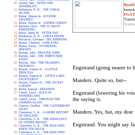
Austen, Jane - SENSE AND
ReadS
SENSIBILITY
karaoke
Ballantyne, R. B. - THE CORAL
ISLAND
FGA Tr
Balzac, Honore de - EUGENIE
Transla
GRANDET
Balzac, Honore de - FATHER GORIOT
Scaric
Baroness Orczy - THE SCARLET
PIMPERNEL
Barrie, James M. - PETER PAN
Blackmore, R. D. - LORNA DOONE
Boccaccio, Giovanni - DECAMERONE
Bronte, Charlotte - JANE EYRE
Bronte, Emily - WUTHERING
HEIGHTS
Buchan, John - PRESTER JOHN
Buchan, John - THE THIRTY-NINE
STEPS
Bunyan, John - THE PILGRIM'S
PROGRESS
Engstrand (going nearer to h
Burnett, Frances H. - A LITTLE
PRINCESS
Burnett, Frances H. - LITTLE LORD
Manders. Quite so, but--
FAUNTLEROY
Burnett, Frances H. - THE SECRET
GARDEN
Butler, Samuel - EREWHON
Engstrand (lowering his voic
Carroll, Lewis - ALICE IN
WONDERLAND
the saying is.
Carroll, Lewis - THROUGH THE
LOOKING-GLASS
Chaucer, Geoffrey - THE CANTERBURY
TALES
Manders. Yes, but, my dear
Chesterton, G. K. - A SHORT HISTORY
OF ENGLAND
Chesterton, G. K. - THE INNOCENCE
OF FATHER BROWN
Engstrand. You might say Jac
Chesterton, G. K. - THE MAN WHO
KNEW TOO MUCH
Chesterton, G. K. - THE MAN WHO