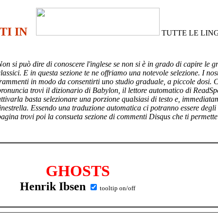
TI IN
TUTTE LE LIN
Non si può dire di conoscere l'inglese se non si è in grado di capire le g
lassici. E in questa sezione te ne offriamo una notevole selezione. I nost
frammenti in modo da consentirti uno studio graduale, a piccole dosi. 
pronuncia trovi il dizionario di Babylon, il lettore automatico di ReadSp
attivarla basta selezionare una porzione qualsiasi di testo e, immediata
finestrella. Essendo una traduzione automatica ci potranno essere degli
pagina trovi poi
la consueta sezione di commenti Disqus che ti permette
GHOSTS
Henrik Ibsen
tooltip on/off