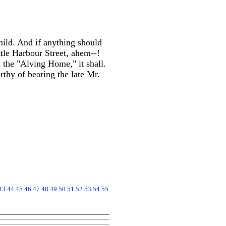
ld. And if anything should
tle Harbour Street, ahem--!
he "Alving Home," it shall.
rthy of bearing the late Mr.
43
44
45
46
47
48
49
50
51
52
53
54
55