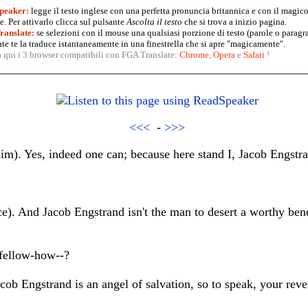
peaker:
legge il testo inglese con una perfetta pronuncia britannica e con il magico
. Per attivarlo clicca sul pulsante
Ascolta il testo
che si trova a inizio pagina.
anslate:
se selezioni con il mouse una qualsiasi porzione di testo (parole o paragr
te te la traduce istantaneamente in una finestrella che si apre "magicamente".
a qui i 3 browser compatibili con FGA Translate:
Chrome
,
Opera
e
Safari
!
<<<
-
>>>
im). Yes, indeed one can; because here stand I, Jacob Engstr
e). And Jacob Engstrand isn't the man to desert a worthy bene
 fellow-how--?
ob Engstrand is an angel of salvation, so to speak, your reve