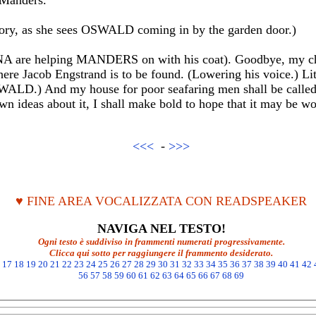
 Manders.
tory, as she sees OSWALD coming in by the garden door.)
A are helping MANDERS on with his coat). Goodbye, my chi
re Jacob Engstrand is to be found. (Lowering his voice.) Lit
.) And my house for poor seafaring men shall be called t
wn ideas about it, I shall make bold to hope that it may be wo
<<<
-
>>>
♥ FINE AREA VOCALIZZATA CON READSPEAKER
NAVIGA NEL TESTO!
Ogni testo è suddiviso in frammenti numerati progressivamente.
Clicca qui sotto per raggiungere il frammento desiderato.
17
18
19
20
21
22
23
24
25
26
27
28
29
30
31
32
33
34
35
36
37
38
39
40
41
42
56
57
58
59
60
61
62
63
64
65
66
67
68
69