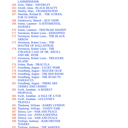
LAMMERMOOR
Scott, Walter - WAVERLEY
Sewell, Anna - BLACK BEAUTY
Shelley, Mary - FRANKENSTEIN
Sheridan, Richard B. - THE SCHOOL
FOR SCANDAL
Sienkiewicz, Henryk - QUO VADIS
Sterne, Laurence - A SENTIMENTAL
JOURNEY
Sterne, Laurence - TRISTRAM SHANDY
Stevenson, Robert Louis - KIDNAPPED
Stevenson, Robert Louis - THE BLACK
ARROW
Stevenson, Robert Louis - THE
MASTER OF BALLANTRAE
Stevenson, Robert Louis - THE
STRANGE CASE OF DR. JEKYLL
AND MR. HYDE
Stevenson, Robert Louis - TREASURE
ISLAND
Stoker, Bram - DRACULA
Strindberg, August - LUCKY PEHR
Strindberg, August - MASTER OLOF
Strindberg, August - THE RED ROOM
Strindberg, August - THE ROAD TO
DAMASCUS
Strindberg, August - THERE ARE
CRIMES AND CRIMES
Swift, Jonathan - A MODEST
PROPOSAL
Swift, Jonathan - A TALE OF A TUB
Swift, Jonathan - GULLIVER'S
TRAVELS
Thackeray, William - BARRY LYNDON
Thackeray, William - VANITY FAIR
Tolstoi, Lev - WAR AND PEACE
Tolstoy, Leo - ANNA KARENINA
Tolstoy, Leo - WAR AND PEACE
Trollope, Anthony - BARCHESTER
TOWERS
Trollope, Anthony - THE WARDEN