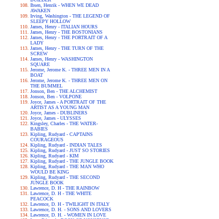
Ibsen, Henrik - WHEN WE DEAD
AWAKEN
Irving, Washington - THE LEGEND OF
SLEEPY HOLLOW
James, Henry - ITALIAN HOURS
James, Henry - THE BOSTONIANS
James, Henry - THE PORTRAIT OF A
LADY
James, Henry - THE TURN OF THE
SCREW
James, Henry - WASHINGTON
SQUARE
Jerome, Jerome K. - THREE MEN IN A
BOAT
Jerome, Jerome K. - THREE MEN ON
THE BUMMEL
Jonson, Ben - THE ALCHEMIST
Jonson, Ben - VOLPONE
Joyce, James - A PORTRAIT OF THE
ARTIST AS A YOUNG MAN
Joyce, James - DUBLINERS
Joyce, James - ULYSSES
Kingsley, Charles - THE WATER-
BABIES
Kipling, Rudyard - CAPTAINS
COURAGEOUS
Kipling, Rudyard - INDIAN TALES
Kipling, Rudyard - JUST SO STORIES
Kipling, Rudyard - KIM
Kipling, Rudyard - THE JUNGLE BOOK
Kipling, Rudyard - THE MAN WHO
WOULD BE KING
Kipling, Rudyard - THE SECOND
JUNGLE BOOK
Lawrence, D. H - THE RAINBOW
Lawrence, D. H - THE WHITE
PEACOCK
Lawrence, D. H - TWILIGHT IN ITALY
Lawrence, D. H. - SONS AND LOVERS
Lawrence, D. H. - WOMEN IN LOVE