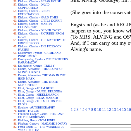
Mrs. Alving. Goodbye, Mr.
Dickens, Charles - BLEAK HOUSE
Dickens, Charles - DAVID
COPPERFIELD
Dickens, Charles - GREAT
(She goes into the conserva
EXPECTATIONS
Dickens, Charles - HARD TIMES
Dickens, Charles - LITTLE DORRIT
Engstrand (as he and REGIN
Dickens, Charles - MARTIN
CHUZZLEWIT
happen to you, you know whe
Dickens, Charles - OLIVER TWIST
Dickens, Charles - PICTURES FROM
(To MRS. ALVING and OSWALD
ITALY
Dickens, Charles - THE MYSTERY OF
And, if I can carry out my o
EDWIN DROOD
Dickens, Charles - THE PICKWICK
Alving's name.
PAPERS
Dostoevsky, Fyodor - CRIME AND
PUNISHMENT
Dostoyevsky, Fyodor - THE BROTHERS
KARAMAZOV
Du Maurier, George - TRILBY
Dumas, Alexandre - THE COUNT OF
MONTE CRISTO
Dumas, Alexandre - THE MAN IN THE
IRON MASK
Dumas, Alexandre - THE THREE
MUSKETEERS
Eliot, George - ADAM BEDE
Eliot, George - DANIEL DERONDA
Eliot, George - MIDDLEMARCH
Eliot, George - SILAS MARNER
Eliot, George - THE MILL ON THE
FLOSS
Equiano - AUTOBIOGRAPHY
1
2
3
4
5
6
7
8
9
10
11
12
13
14
15
16
Esopo - FABLES
Fenimore Cooper, James - THE LAST
OF THE MOHICANS
Fielding, Henry - TOM JONES
Flaubert, Gustave - MADAME BOVARY
Frank Baum, L. - THE WONDERFUL
WIZARD OF OZ