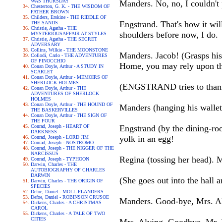
WAS THURSDAY
Manders. No, no, I couldn't 
Chesterton, G. K. - THE WISDOM OF
FATHER BROWN
Childers, Erskine - THE RIDDLE OF
Engstrand. That's how it wi
THE SANDS
Christie, Agatha - THE
shoulders before now, I do.
MYSTERIOUSAFFAIR AT STYLES
Christie, Agatha - THE SECRET
ADVERSARY
Collins, Wilkie - THE MOONSTONE
Manders. Jacob! (Grasps his 
Collodi, Carlo - THE ADVENTURES
OF PINOCCHIO
Home, you may rely upon th
Conan Doyle, Arthur - A STUDY IN
SCARLET
Conan Doyle, Arthur - MEMOIRS OF
SHERLOCK HOLMES
(ENGSTRAND tries to thank 
Conan Doyle, Arthur - THE
ADVENTURES OF SHERLOCK
HOLMES
Conan Doyle, Arthur - THE HOUND OF
Manders (hanging his wallet
THE BASKERVILLES
Conan Doyle, Arthur - THE SIGN OF
THE FOUR
Conrad, Joseph - HEART OF
Engstrand (by the dining-ro
DARKNESS
yolk in an egg!
Conrad, Joseph - LORD JIM
Conrad, Joseph - NOSTROMO
Conrad, Joseph - THE NIGGER OF THE
NARCISSUS
Regina (tossing her head). 
Conrad, Joseph - TYPHOON
Darwin, Charles - THE
AUTOBIOGRAPHY OF CHARLES
DARWIN
(She goes out into the hal
Darwin, Charles - THE ORIGIN OF
SPECIES
Defoe, Daniel - MOLL FLANDERS
Defoe, Daniel - ROBINSON CRUSOE
Manders. Good-bye, Mrs. Alvi
Dickens, Charles - A CHRISTMAS
CAROL
Dickens, Charles - A TALE OF TWO
CITIES