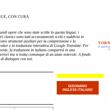
GUE, CON CURA
randi opere che sono state scritte in questa lingua: i
ri classici sono tutti accuratamenti scelti e suddivisi in
Come strumenti ausiliari per la comprensione e la
TORN
eaker e la traduzione interattiva di Google Translate. Per
Il palinse
mente, la traduzione in italiano comparirà in una
d
 errori ma si tratta comunque di un aiuto notevole. A fondo
 di dialogare con noi.
DIZIONARIO
INGLESE-ITALIANO