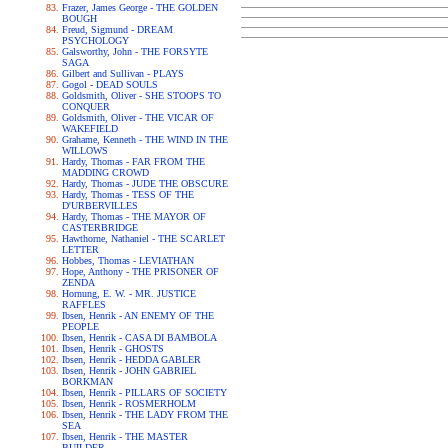
Frazer, James George - THE GOLDEN
BOUGH
Freud, Sigmund - DREAM
PSYCHOLOGY
Galsworthy, John - THE FORSYTE
SAGA
Gilbert and Sullivan - PLAYS
Gogol - DEAD SOULS
Goldsmith, Oliver - SHE STOOPS TO
CONQUER
Goldsmith, Oliver - THE VICAR OF
WAKEFIELD
Grahame, Kenneth - THE WIND IN THE
WILLOWS
Hardy, Thomas - FAR FROM THE
MADDING CROWD
Hardy, Thomas - JUDE THE OBSCURE
Hardy, Thomas - TESS OF THE
D'URBERVILLES
Hardy, Thomas - THE MAYOR OF
CASTERBRIDGE
Hawthorne, Nathaniel - THE SCARLET
LETTER
Hobbes, Thomas - LEVIATHAN
Hope, Anthony - THE PRISONER OF
ZENDA
Hornung, E. W. - MR. JUSTICE
RAFFLES
Ibsen, Henrik - AN ENEMY OF THE
PEOPLE
Ibsen, Henrik - CASA DI BAMBOLA
Ibsen, Henrik - GHOSTS
Ibsen, Henrik - HEDDA GABLER
Ibsen, Henrik - JOHN GABRIEL
BORKMAN
Ibsen, Henrik - PILLARS OF SOCIETY
Ibsen, Henrik - ROSMERHOLM
Ibsen, Henrik - THE LADY FROM THE
SEA
Ibsen, Henrik - THE MASTER
BUILDER