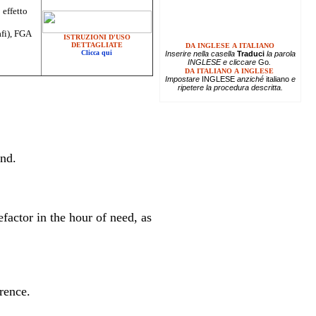
 effetto
afi), FGA
ISTRUZIONI D'USO
DETTAGLIATE
DA INGLESE A ITALIANO
Clicca qui
Inserire
nella casella
Traduci
la parola
INGLESE e cliccare
Go
.
DA ITALIANO A INGLESE
Impostare
INGLESE
anziché
italiano
e
ripetere la procedura descritta.
and.
factor in the hour of need, as
rence.