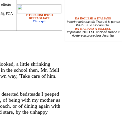
 effetto
afi), FGA
ISTRUZIONI D'USO
DETTAGLIATE
DA INGLESE A ITALIANO
Clicca qui
Inserire
nella casella
Traduci
la parola
INGLESE e cliccare
Go
.
DA ITALIANO A INGLESE
Impostare
INGLESE
anziché
italiano
e
ripetere la procedura descritta.
ooked, a little shrinking
 in the school then, Mr. Mell
own way, 'Take care of him.
f deserted bedsteads I peeped
, of being with my mother as
coach, or of dining again with
d stare, by the unhappy