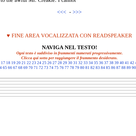
 to the awful Mr. Creakle. I cannot
<<<
-
>>>
♥ FINE AREA VOCALIZZATA CON READSPEAKER
NAVIGA NEL TESTO!
Ogni testo è suddiviso in frammenti numerati progressivamente.
Clicca qui sotto per raggiungere il frammento desiderato.
17
18
19
20
21
22
23
24
25
26
27
28
29
30
31
32
33
34
35
36
37
38
39
40
41
42
4
65
66
67
68
69
70
71
72
73
74
75
76
77
78
79
80
81
82
83
84
85
86
87
88
89
90