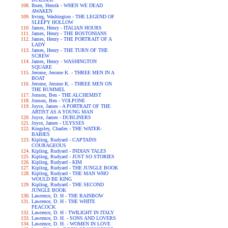
Ibsen, Henrik - WHEN WE DEAD
AWAKEN
Irving, Washington - THE LEGEND OF
SLEEPY HOLLOW
James, Henry - ITALIAN HOURS
James, Henry - THE BOSTONIANS
James, Henry - THE PORTRAIT OF A
LADY
James, Henry - THE TURN OF THE
SCREW
James, Henry - WASHINGTON
SQUARE
Jerome, Jerome K. - THREE MEN IN A
BOAT
Jerome, Jerome K. - THREE MEN ON
THE BUMMEL
Jonson, Ben - THE ALCHEMIST
Jonson, Ben - VOLPONE
Joyce, James - A PORTRAIT OF THE
ARTIST AS A YOUNG MAN
Joyce, James - DUBLINERS
Joyce, James - ULYSSES
Kingsley, Charles - THE WATER-
BABIES
Kipling, Rudyard - CAPTAINS
COURAGEOUS
Kipling, Rudyard - INDIAN TALES
Kipling, Rudyard - JUST SO STORIES
Kipling, Rudyard - KIM
Kipling, Rudyard - THE JUNGLE BOOK
Kipling, Rudyard - THE MAN WHO
WOULD BE KING
Kipling, Rudyard - THE SECOND
JUNGLE BOOK
Lawrence, D. H - THE RAINBOW
Lawrence, D. H - THE WHITE
PEACOCK
Lawrence, D. H - TWILIGHT IN ITALY
Lawrence, D. H. - SONS AND LOVERS
Lawrence, D. H. - WOMEN IN LOVE