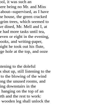
ol, it was such an
there being no Mr. and Miss
about--supervised, as I have
he house, the green cracked
e grim trees, which seemed to
we dined, Mr. Mell and I, at
e had more tasks until tea,
seven or eight in the evening,
books, and writing-paper,
ight he took out his flute,
ge hole at the top, and ooze
tening to the doleful
hut up, still listening to the
 to the blowing of the wind
among the unused rooms, and
ing downstairs in the
 hanging on the top of an
rth and the rest to work:
 wooden leg shall unlock the