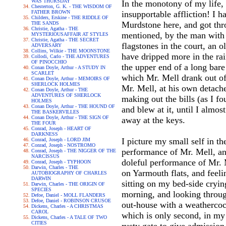
WAS THURSDAY
In the monotony of my life, 
Chesterton, G. K. - THE WISDOM OF
FATHER BROWN
insupportable affliction! I 
Childers, Erskine - THE RIDDLE OF
Murdstone here, and got thr
THE SANDS
Christie, Agatha - THE
mentioned, by the man with 
MYSTERIOUSAFFAIR AT STYLES
Christie, Agatha - THE SECRET
flagstones in the court, an 
ADVERSARY
Collins, Wilkie - THE MOONSTONE
have dripped more in the rai
Collodi, Carlo - THE ADVENTURES
OF PINOCCHIO
the upper end of a long bare
Conan Doyle, Arthur - A STUDY IN
SCARLET
which Mr. Mell drank out of a
Conan Doyle, Arthur - MEMOIRS OF
SHERLOCK HOLMES
Mr. Mell, at his own detache
Conan Doyle, Arthur - THE
ADVENTURES OF SHERLOCK
making out the bills (as I fo
HOLMES
Conan Doyle, Arthur - THE HOUND OF
and blew at it, until I almo
THE BASKERVILLES
Conan Doyle, Arthur - THE SIGN OF
away at the keys.
THE FOUR
Conrad, Joseph - HEART OF
DARKNESS
I picture my small self in t
Conrad, Joseph - LORD JIM
Conrad, Joseph - NOSTROMO
performance of Mr. Mell, and
Conrad, Joseph - THE NIGGER OF THE
NARCISSUS
doleful performance of Mr. M
Conrad, Joseph - TYPHOON
Darwin, Charles - THE
on Yarmouth flats, and feeli
AUTOBIOGRAPHY OF CHARLES
DARWIN
sitting on my bed-side cryin
Darwin, Charles - THE ORIGIN OF
SPECIES
morning, and looking through
Defoe, Daniel - MOLL FLANDERS
Defoe, Daniel - ROBINSON CRUSOE
out-house with a weathercock
Dickens, Charles - A CHRISTMAS
CAROL
which is only second, in my
Dickens, Charles - A TALE OF TWO
CITIES