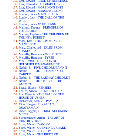
Lear, Edward - BOOK OF NONSENSE
Lear, Edward - LAUGHABLE LYRICS
Lear, Edward - MORE NONSENSE
Lear, Edward - NONSENSE SONG
London, Jack - MARTIN EDEN
London, Jack - THE CALL OF THE
WILD
London, Jack - WHITE FANG
Malthus, Thomas - PRINCIPLE OF
POPULATION
Marryat, Captain - THE CHILDREN OF
THE NEW FOREST
Marx, Karl - THE COMMUNIST
MANIFESTO
Mary, Charles and - TALES FROM
SHAKESPEARE
Melville, Hermann - MOBY DICK
Melville, Hermann - TYPEE
Mrs. Beeton - THE BOOK OF
HOUSEHOLD MANAGEMENT
Nesbit, E. - FIVE CHILDREN AND IT
Nesbit, E. - THE PHOENIX AND THE
CARPET
Nesbit, E. - THE RAILWAY CHILDREN
Nesbit, E. - THE STORY OF THE
AMULET
Pascal, Blaise - PENSEES
Pellico, Silvio - LE MIE PRIGIONI
Poe, Edgar A. - THE FALL OF THE
HOUSE OF USHER
Richardson, Samuel - PAMELA
Rider Haggard, H. - ALLAN
QUATERMAIN
Rider Haggard, H. - KING SOLOMON'S
MINES
Schopenhauer, Arthur - THE ART OF
CONTROVERSY
Scott, Walter - IVANHOE
Scott, Walter - QUENTIN DURWARD
Scott, Walter - ROB ROY
Scott, Walter - THE BRIDE OF