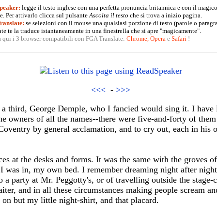
peaker:
legge il testo inglese con una perfetta pronuncia britannica e con il magico
. Per attivarlo clicca sul pulsante
Ascolta il testo
che si trova a inizio pagina.
anslate:
se selezioni con il mouse una qualsiasi porzione di testo (parole o paragr
te te la traduce istantaneamente in una finestrella che si apre "magicamente".
a qui i 3 browser compatibili con FGA Translate:
Chrome
,
Opera
e
Safari
!
<<<
-
>>>
a third, George Demple, who I fancied would sing it. I have l
 the owners of all the names--there were five-and-forty of them
Coventry by general acclamation, and to cry out, each in his 
ces at the desks and forms. It was the same with the groves o
I was in, my own bed. I remember dreaming night after night
o a party at Mr. Peggotty's, or of travelling outside the stage-
iter, and in all these circumstances making people scream an
 on but my little night-shirt, and that placard.