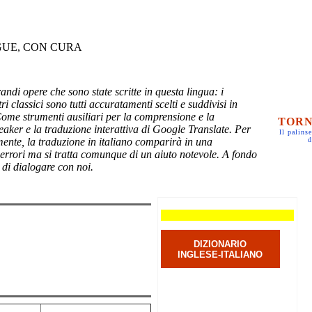
GUE, CON CURA
randi opere che sono state scritte in questa lingua: i
ri classici sono tutti accuratamenti scelti e suddivisi in
Come strumenti ausiliari per la comprensione e la
TORN
eaker e la traduzione interattiva di Google Translate. Per
Il palinse
mente, la traduzione in italiano comparirà in una
d
 errori ma si tratta comunque di un aiuto notevole. A fondo
 di dialogare con noi.
DIZIONARIO
INGLESE-ITALIANO