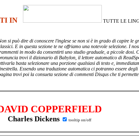
TI IN
TUTTE LE LIN
Non si può dire di conoscere l'inglese se non si è in grado di capire le g
lassici. E in questa sezione te ne offriamo una notevole selezione. I nost
frammenti in modo da consentirti uno studio graduale, a piccole dosi. 
pronuncia trovi il dizionario di Babylon, il lettore automatico di ReadSp
attivarla basta selezionare una porzione qualsiasi di testo e, immediata
finestrella. Essendo una traduzione automatica ci potranno essere degli
pagina trovi poi
la consueta sezione di commenti Disqus che ti permette
DAVID COPPERFIELD
Charles Dickens
tooltip on/off