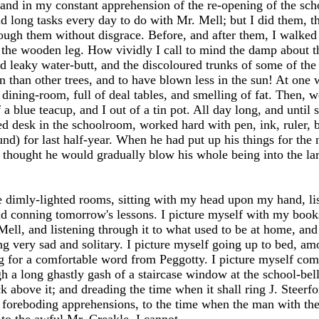
and in my constant apprehension of the re-opening of the scho
had long tasks every day to do with Mr. Mell; but I did them, 
ough them without disgrace. Before, and after them, I walked 
the wooden leg. How vividly I call to mind the damp about t
old leaky water-butt, and the discoloured trunks of some of th
n than other trees, and to have blown less in the sun! At one 
 dining-room, full of deal tables, and smelling of fat. Then, w
 blue teacup, and I out of a tin pot. All day long, and until 
d desk in the schoolroom, worked hard with pen, ink, ruler, 
und) for last half-year. When he had put up his things for the n
st thought he would gradually blow his whole being into the lar
he dimly-lighted rooms, sitting with my head upon my hand, lis
 conning tomorrow's lessons. I picture myself with my books s
ell, and listening through it to what used to be at home, and
ng very sad and solitary. I picture myself going up to bed, 
g for a comfortable word from Peggotty. I picture myself com
 a long ghastly gash of a staircase window at the school-bell
 above it; and dreading the time when it shall ring J. Steerfo
 foreboding apprehensions, to the time when the man with the