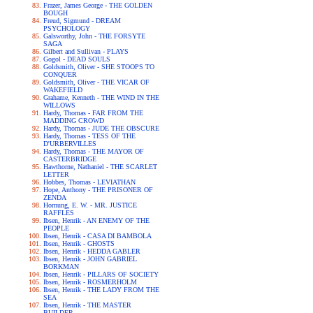
Frazer, James George - THE GOLDEN
BOUGH
Freud, Sigmund - DREAM
PSYCHOLOGY
Galsworthy, John - THE FORSYTE
SAGA
Gilbert and Sullivan - PLAYS
Gogol - DEAD SOULS
Goldsmith, Oliver - SHE STOOPS TO
CONQUER
Goldsmith, Oliver - THE VICAR OF
WAKEFIELD
Grahame, Kenneth - THE WIND IN THE
WILLOWS
Hardy, Thomas - FAR FROM THE
MADDING CROWD
Hardy, Thomas - JUDE THE OBSCURE
Hardy, Thomas - TESS OF THE
D'URBERVILLES
Hardy, Thomas - THE MAYOR OF
CASTERBRIDGE
Hawthorne, Nathaniel - THE SCARLET
LETTER
Hobbes, Thomas - LEVIATHAN
Hope, Anthony - THE PRISONER OF
ZENDA
Hornung, E. W. - MR. JUSTICE
RAFFLES
Ibsen, Henrik - AN ENEMY OF THE
PEOPLE
Ibsen, Henrik - CASA DI BAMBOLA
Ibsen, Henrik - GHOSTS
Ibsen, Henrik - HEDDA GABLER
Ibsen, Henrik - JOHN GABRIEL
BORKMAN
Ibsen, Henrik - PILLARS OF SOCIETY
Ibsen, Henrik - ROSMERHOLM
Ibsen, Henrik - THE LADY FROM THE
SEA
Ibsen, Henrik - THE MASTER
BUILDER