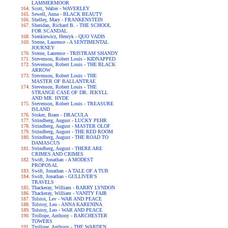
LAMMERMOOR
Scott, Walter - WAVERLEY
Sewell, Anna - BLACK BEAUTY
Shelley, Mary - FRANKENSTEIN
Sheridan, Richard B. - THE SCHOOL
FOR SCANDAL
Sienkiewicz, Henryk - QUO VADIS
Sterne, Laurence - A SENTIMENTAL
JOURNEY
Sterne, Laurence - TRISTRAM SHANDY
Stevenson, Robert Louis - KIDNAPPED
Stevenson, Robert Louis - THE BLACK
ARROW
Stevenson, Robert Louis - THE
MASTER OF BALLANTRAE
Stevenson, Robert Louis - THE
STRANGE CASE OF DR. JEKYLL
AND MR. HYDE
Stevenson, Robert Louis - TREASURE
ISLAND
Stoker, Bram - DRACULA
Strindberg, August - LUCKY PEHR
Strindberg, August - MASTER OLOF
Strindberg, August - THE RED ROOM
Strindberg, August - THE ROAD TO
DAMASCUS
Strindberg, August - THERE ARE
CRIMES AND CRIMES
Swift, Jonathan - A MODEST
PROPOSAL
Swift, Jonathan - A TALE OF A TUB
Swift, Jonathan - GULLIVER'S
TRAVELS
Thackeray, William - BARRY LYNDON
Thackeray, William - VANITY FAIR
Tolstoi, Lev - WAR AND PEACE
Tolstoy, Leo - ANNA KARENINA
Tolstoy, Leo - WAR AND PEACE
Trollope, Anthony - BARCHESTER
TOWERS
Trollope, Anthony - THE WARDEN