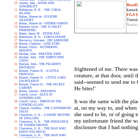
Austen, Jane - SENSE AND
ReadS
SENSIBILITY
karaoke
Ballantyne, R. B. - THE CORAL
ISLAND
FGA Tr
Balzac, Honore de - EUGENIE
Transla
GRANDET
Balzac, Honore de - FATHER GORIOT
Scaric
Baroness Orczy - THE SCARLET
PIMPERNEL
Barrie, James M. - PETER PAN
Blackmore, R. D. - LORNA DOONE
Boccaccio, Giovanni - DECAMERONE
Bronte, Charlotte - JANE EYRE
Bronte, Emily - WUTHERING
HEIGHTS
Buchan, John - PRESTER JOHN
Buchan, John - THE THIRTY-NINE
STEPS
Bunyan, John - THE PILGRIM'S
PROGRESS
frightened of me. There was 
Burnett, Frances H. - A LITTLE
PRINCESS
creature, at that door, until
Burnett, Frances H. - LITTLE LORD
said--seemed to send me to 
FAUNTLEROY
Burnett, Frances H. - THE SECRET
He bites!'
GARDEN
Butler, Samuel - EREWHON
Carroll, Lewis - ALICE IN
WONDERLAND
It was the same with the pla
Carroll, Lewis - THROUGH THE
LOOKING-GLASS
at, on my way to, and when 
Chaucer, Geoffrey - THE CANTERBURY
TALES
she used to be, or of going t
Chesterton, G. K. - A SHORT HISTORY
OF ENGLAND
my unfortunate friend the wa
Chesterton, G. K. - THE INNOCENCE
OF FATHER BROWN
disclosure that I had nothing
Chesterton, G. K. - THE MAN WHO
KNEW TOO MUCH
Chesterton, G. K. - THE MAN WHO