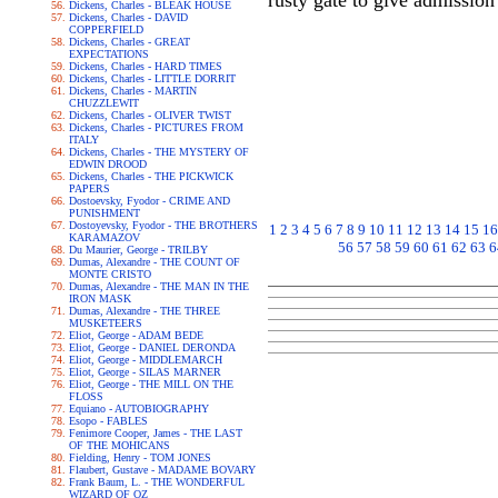
rusty gate to give admission
Dickens, Charles - BLEAK HOUSE
Dickens, Charles - DAVID
COPPERFIELD
Dickens, Charles - GREAT
EXPECTATIONS
Dickens, Charles - HARD TIMES
Dickens, Charles - LITTLE DORRIT
Dickens, Charles - MARTIN
CHUZZLEWIT
Dickens, Charles - OLIVER TWIST
Dickens, Charles - PICTURES FROM
ITALY
Dickens, Charles - THE MYSTERY OF
EDWIN DROOD
Dickens, Charles - THE PICKWICK
PAPERS
Dostoevsky, Fyodor - CRIME AND
PUNISHMENT
Dostoyevsky, Fyodor - THE BROTHERS
1
2
3
4
5
6
7
8
9
10
11
12
13
14
15
16
KARAMAZOV
56
57
58
59
60
61
62
63
6
Du Maurier, George - TRILBY
Dumas, Alexandre - THE COUNT OF
MONTE CRISTO
Dumas, Alexandre - THE MAN IN THE
IRON MASK
Dumas, Alexandre - THE THREE
MUSKETEERS
Eliot, George - ADAM BEDE
Eliot, George - DANIEL DERONDA
Eliot, George - MIDDLEMARCH
Eliot, George - SILAS MARNER
Eliot, George - THE MILL ON THE
FLOSS
Equiano - AUTOBIOGRAPHY
Esopo - FABLES
Fenimore Cooper, James - THE LAST
OF THE MOHICANS
Fielding, Henry - TOM JONES
Flaubert, Gustave - MADAME BOVARY
Frank Baum, L. - THE WONDERFUL
WIZARD OF OZ