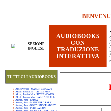
BENVENU
AUDIOBOOKS
c
CON
SEZIONE
INGLESE
TRADUZIONE
INTERATTIVA
TUTTI GLI AUDIOBOOKS
Abbe Prevost - MANON LESCAUT
Alcott, Louisa M. - LITTLE MEN
Alcott, Louisa M. - LITTLE WOMEN
Alcott, Louisa May - JACK AND JILL
Austen, Jane - EMMA
Austen, Jane - MANSFIELD PARK
Austen, Jane - NORTHANGER ABBEY
Austen, Jane - PERSUASION
Austen, Jane - PRIDE AND PREJUDICE