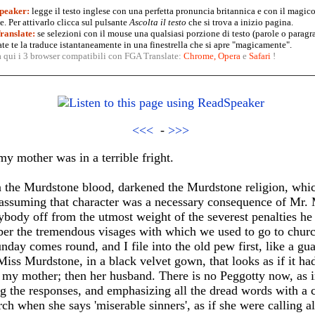
peaker:
legge il testo inglese con una perfetta pronuncia britannica e con il magico
. Per attivarlo clicca sul pulsante
Ascolta il testo
che si trova a inizio pagina.
anslate:
se selezioni con il mouse una qualsiasi porzione di testo (parole o paragr
te te la traduce istantaneamente in una finestrella che si apre "magicamente".
a qui i 3 browser compatibili con FGA Translate:
Chrome
,
Opera
e
Safari
!
<<<
-
>>>
my mother was in a terrible fright.
n the Murdstone blood, darkened the Murdstone religion, whic
s assuming that character was a necessary consequence of Mr.
ybody off from the utmost weight of the severest penalties he
ber the tremendous visages with which we used to go to churc
nday comes round, and I file into the old pew first, like a gu
ss Murdstone, in a black velvet gown, that looks as if it had
my mother; then her husband. There is no Peggotty now, as in 
the responses, and emphasizing all the dread words with a cru
rch when she says 'miserable sinners', as if she were calling a