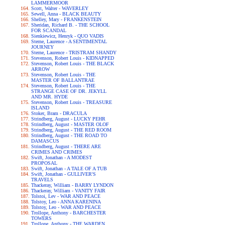
LAMMERMOOR
Scott, Walter - WAVERLEY
Sewell, Anna - BLACK BEAUTY
Shelley, Mary - FRANKENSTEIN
Sheridan, Richard B. - THE SCHOOL
FOR SCANDAL
Sienkiewicz, Henryk - QUO VADIS
Sterne, Laurence - A SENTIMENTAL
JOURNEY
Sterne, Laurence - TRISTRAM SHANDY
Stevenson, Robert Louis - KIDNAPPED
Stevenson, Robert Louis - THE BLACK
ARROW
Stevenson, Robert Louis - THE
MASTER OF BALLANTRAE
Stevenson, Robert Louis - THE
STRANGE CASE OF DR. JEKYLL
AND MR. HYDE
Stevenson, Robert Louis - TREASURE
ISLAND
Stoker, Bram - DRACULA
Strindberg, August - LUCKY PEHR
Strindberg, August - MASTER OLOF
Strindberg, August - THE RED ROOM
Strindberg, August - THE ROAD TO
DAMASCUS
Strindberg, August - THERE ARE
CRIMES AND CRIMES
Swift, Jonathan - A MODEST
PROPOSAL
Swift, Jonathan - A TALE OF A TUB
Swift, Jonathan - GULLIVER'S
TRAVELS
Thackeray, William - BARRY LYNDON
Thackeray, William - VANITY FAIR
Tolstoi, Lev - WAR AND PEACE
Tolstoy, Leo - ANNA KARENINA
Tolstoy, Leo - WAR AND PEACE
Trollope, Anthony - BARCHESTER
TOWERS
Trollope, Anthony - THE WARDEN