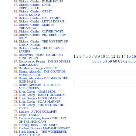
Dickens, Charles - BLEAK HOUSE
Dickens, Charles - DAVID
COPPERFIELD
Dickens, Charles - GREAT
EXPECTATIONS
Dickens, Charles - HARD TIMES
Dickens, Charles - LITTLE DORRIT
Dickens, Charles - MARTIN
CHUZZLEWIT
Dickens, Charles - OLIVER TWIST
Dickens, Charles - PICTURES FROM
ITALY
Dickens, Charles - THE MYSTERY OF
EDWIN DROOD
Dickens, Charles - THE PICKWICK
PAPERS
Dostoevsky, Fyodor - CRIME AND
1
2
3
4
5
6
7
8
9
10
11
12
13
14
15
16
PUNISHMENT
56
57
58
59
60
61
62
63
6
Dostoyevsky, Fyodor - THE BROTHERS
KARAMAZOV
Du Maurier, George - TRILBY
Dumas, Alexandre - THE COUNT OF
MONTE CRISTO
Dumas, Alexandre - THE MAN IN THE
IRON MASK
Dumas, Alexandre - THE THREE
MUSKETEERS
Eliot, George - ADAM BEDE
Eliot, George - DANIEL DERONDA
Eliot, George - MIDDLEMARCH
Eliot, George - SILAS MARNER
Eliot, George - THE MILL ON THE
FLOSS
Equiano - AUTOBIOGRAPHY
Esopo - FABLES
Fenimore Cooper, James - THE LAST
OF THE MOHICANS
Fielding, Henry - TOM JONES
Flaubert, Gustave - MADAME BOVARY
Frank Baum, L. - THE WONDERFUL
WIZARD OF OZ