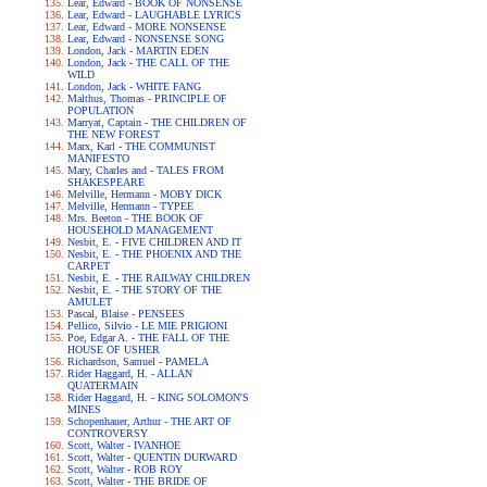
Lear, Edward - BOOK OF NONSENSE
Lear, Edward - LAUGHABLE LYRICS
Lear, Edward - MORE NONSENSE
Lear, Edward - NONSENSE SONG
London, Jack - MARTIN EDEN
London, Jack - THE CALL OF THE
WILD
London, Jack - WHITE FANG
Malthus, Thomas - PRINCIPLE OF
POPULATION
Marryat, Captain - THE CHILDREN OF
THE NEW FOREST
Marx, Karl - THE COMMUNIST
MANIFESTO
Mary, Charles and - TALES FROM
SHAKESPEARE
Melville, Hermann - MOBY DICK
Melville, Hermann - TYPEE
Mrs. Beeton - THE BOOK OF
HOUSEHOLD MANAGEMENT
Nesbit, E. - FIVE CHILDREN AND IT
Nesbit, E. - THE PHOENIX AND THE
CARPET
Nesbit, E. - THE RAILWAY CHILDREN
Nesbit, E. - THE STORY OF THE
AMULET
Pascal, Blaise - PENSEES
Pellico, Silvio - LE MIE PRIGIONI
Poe, Edgar A. - THE FALL OF THE
HOUSE OF USHER
Richardson, Samuel - PAMELA
Rider Haggard, H. - ALLAN
QUATERMAIN
Rider Haggard, H. - KING SOLOMON'S
MINES
Schopenhauer, Arthur - THE ART OF
CONTROVERSY
Scott, Walter - IVANHOE
Scott, Walter - QUENTIN DURWARD
Scott, Walter - ROB ROY
Scott, Walter - THE BRIDE OF