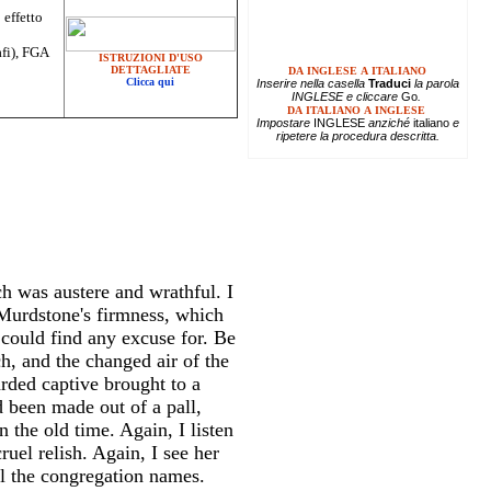
 effetto
afi), FGA
ISTRUZIONI D'USO
DETTAGLIATE
DA INGLESE A ITALIANO
Clicca qui
Inserire
nella casella
Traduci
la parola
INGLESE e cliccare
Go
.
DA ITALIANO A INGLESE
Impostare
INGLESE
anziché
italiano
e
ripetere la procedura descritta.
h was austere and wrathful. I
 Murdstone's firmness, which
 could find any excuse for. Be
h, and the changed air of the
arded captive brought to a
 been made out of a pall,
the old time. Again, I listen
el relish. Again, I see her
ll the congregation names.