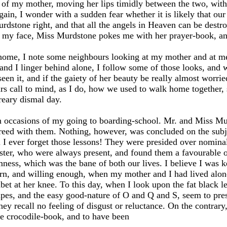
s of my mother, moving her lips timidly between the two, with
gain, I wonder with a sudden fear whether it is likely that o
dstone right, and that all the angels in Heaven can be destro
of my face, Miss Murdstone pokes me with her prayer-book, a
home, I note some neighbours looking at my mother and at me
and I linger behind alone, I follow some of those looks, and 
 seen it, and if the gaiety of her beauty be really almost worr
rs call to mind, as I do, how we used to walk home together, 
dreary dismal day.
 occasions of my going to boarding-school. Mr. and Miss Mur
eed with them. Nothing, however, was concluded on the subje
l I ever forget those lessons! They were presided over nomina
ster, who were always present, and found them a favourable 
rmness, which was the bane of both our lives. I believe I was k
rn, and willing enough, when my mother and I had lived alone 
et at her knee. To this day, when I look upon the fat black let
hapes, and the easy good-nature of O and Q and S, seem to pre
hey recall no feeling of disgust or reluctance. On the contrar
the crocodile-book, and to have been