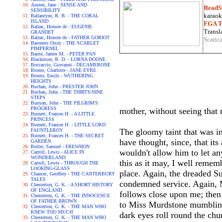
Austen, Jane - SENSE AND
ReadS
SENSIBILITY
karaoke
Ballantyne, R. B. - THE CORAL
ISLAND
FGA Tr
Balzac, Honore de - EUGENIE
Transla
GRANDET
Balzac, Honore de - FATHER GORIOT
Scaric
Baroness Orczy - THE SCARLET
PIMPERNEL
Barrie, James M. - PETER PAN
Blackmore, R. D. - LORNA DOONE
Boccaccio, Giovanni - DECAMERONE
Bronte, Charlotte - JANE EYRE
Bronte, Emily - WUTHERING
HEIGHTS
Buchan, John - PRESTER JOHN
Buchan, John - THE THIRTY-NINE
STEPS
Bunyan, John - THE PILGRIM'S
PROGRESS
mother, without seeing that 
Burnett, Frances H. - A LITTLE
PRINCESS
Burnett, Frances H. - LITTLE LORD
The gloomy taint that was i
FAUNTLEROY
Burnett, Frances H. - THE SECRET
have thought, since, that it
GARDEN
Butler, Samuel - EREWHON
wouldn't allow him to let an
Carroll, Lewis - ALICE IN
WONDERLAND
this as it may, I well remem
Carroll, Lewis - THROUGH THE
LOOKING-GLASS
place. Again, the dreaded Su
Chaucer, Geoffrey - THE CANTERBURY
TALES
condemned service. Again, Mi
Chesterton, G. K. - A SHORT HISTORY
OF ENGLAND
follows close upon me; then 
Chesterton, G. K. - THE INNOCENCE
OF FATHER BROWN
to Miss Murdstone mumbling 
Chesterton, G. K. - THE MAN WHO
KNEW TOO MUCH
dark eyes roll round the chu
Chesterton, G. K. - THE MAN WHO