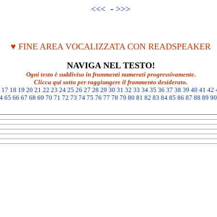
<<<
-
>>>
♥ FINE AREA VOCALIZZATA CON READSPEAKER
NAVIGA NEL TESTO!
Ogni testo è suddiviso in frammenti numerati progressivamente.
Clicca qui sotto per raggiungere il frammento desiderato.
17
18
19
20
21
22
23
24
25
26
27
28
29
30
31
32
33
34
35
36
37
38
39
40
41
42
4
65
66
67
68
69
70
71
72
73
74
75
76
77
78
79
80
81
82
83
84
85
86
87
88
89
90