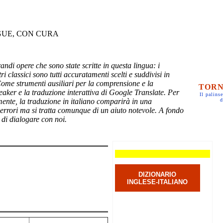
GUE, CON CURA
randi opere che sono state scritte in questa lingua: i
ri classici sono tutti accuratamenti scelti e suddivisi in
Come strumenti ausiliari per la comprensione e la
TORN
eaker e la traduzione interattiva di Google Translate. Per
Il palinse
mente, la traduzione in italiano comparirà in una
d
 errori ma si tratta comunque di un aiuto notevole. A fondo
 di dialogare con noi.
DIZIONARIO
INGLESE-ITALIANO