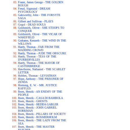
Frazer, James George - THE GOLDEN
BOUGH
Freud, Sigmund - DREAM
PSYCHOLOGY
Galsworthy, John - THE FORSYTE
SAGA
Gilbert and Sullivan - PLAYS
Gogol - DEAD SOULS
Goldsmith, Oliver - SHE STOOPS TO
CONQUER
Goldsmith, Oliver - THE VICAR OF
WAKEFIELD
Grahame, Kenneth - THE WIND IN THE
WILLOWS
Hardy, Thomas - FAR FROM THE
MADDING CROWD
Hardy, Thomas - JUDE THE OBSCURE
Hardy, Thomas - TESS OF THE
D'URBERVILLES
Hardy, Thomas - THE MAYOR OF
CASTERBRIDGE
Hawthorne, Nathaniel - THE SCARLET
LETTER
Hobbes, Thomas - LEVIATHAN
Hope, Anthony - THE PRISONER OF
ZENDA
Hornung, E. W. - MR. JUSTICE
RAFFLES
Ibsen, Henrik - AN ENEMY OF THE
PEOPLE
Ibsen, Henrik - CASA DI BAMBOLA
Ibsen, Henrik - GHOSTS
Ibsen, Henrik - HEDDA GABLER
Ibsen, Henrik - JOHN GABRIEL
BORKMAN
Ibsen, Henrik - PILLARS OF SOCIETY
Ibsen, Henrik - ROSMERHOLM
Ibsen, Henrik - THE LADY FROM THE
SEA
Ibsen, Henrik - THE MASTER
BUILDER