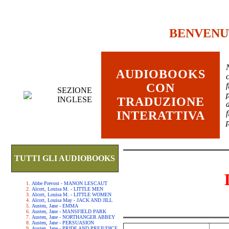
BENVENU
AUDIOBOOKS
c
CON
SEZIONE
INGLESE
TRADUZIONE
INTERATTIVA
TUTTI GLI AUDIOBOOKS
Abbe Prevost - MANON LESCAUT
Alcott, Louisa M. - LITTLE MEN
Alcott, Louisa M. - LITTLE WOMEN
Alcott, Louisa May - JACK AND JILL
Austen, Jane - EMMA
Austen, Jane - MANSFIELD PARK
Austen, Jane - NORTHANGER ABBEY
Austen, Jane - PERSUASION
Austen, Jane - PRIDE AND PREJUDICE