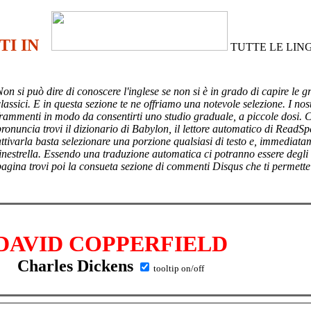
TI IN
TUTTE LE LIN
Non si può dire di conoscere l'inglese se non si è in grado di capire le g
lassici. E in questa sezione te ne offriamo una notevole selezione. I nost
frammenti in modo da consentirti uno studio graduale, a piccole dosi. 
pronuncia trovi il dizionario di Babylon, il lettore automatico di ReadSp
attivarla basta selezionare una porzione qualsiasi di testo e, immediata
finestrella. Essendo una traduzione automatica ci potranno essere degli
pagina trovi poi
la consueta sezione di commenti Disqus che ti permette
DAVID COPPERFIELD
Charles Dickens
tooltip on/off