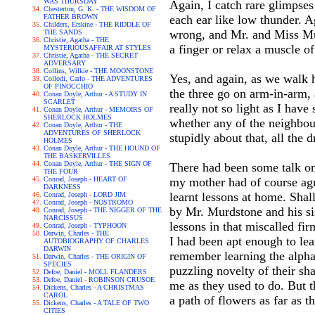
WAS THURSDAY
Again, I catch rare glimpse
Chesterton, G. K. - THE WISDOM OF
FATHER BROWN
each ear like low thunder. A
Childers, Erskine - THE RIDDLE OF
wrong, and Mr. and Miss Mur
THE SANDS
Christie, Agatha - THE
a finger or relax a muscle 
MYSTERIOUSAFFAIR AT STYLES
Christie, Agatha - THE SECRET
ADVERSARY
Collins, Wilkie - THE MOONSTONE
Yes, and again, as we walk 
Collodi, Carlo - THE ADVENTURES
OF PINOCCHIO
the three go on arm-in-arm, 
Conan Doyle, Arthur - A STUDY IN
SCARLET
really not so light as I have
Conan Doyle, Arthur - MEMOIRS OF
SHERLOCK HOLMES
whether any of the neighbou
Conan Doyle, Arthur - THE
ADVENTURES OF SHERLOCK
stupidly about that, all the 
HOLMES
Conan Doyle, Arthur - THE HOUND OF
THE BASKERVILLES
Conan Doyle, Arthur - THE SIGN OF
There had been some talk on
THE FOUR
Conrad, Joseph - HEART OF
my mother had of course agr
DARKNESS
learnt lessons at home. Shal
Conrad, Joseph - LORD JIM
Conrad, Joseph - NOSTROMO
by Mr. Murdstone and his si
Conrad, Joseph - THE NIGGER OF THE
NARCISSUS
lessons in that miscalled fi
Conrad, Joseph - TYPHOON
Darwin, Charles - THE
I had been apt enough to lea
AUTOBIOGRAPHY OF CHARLES
DARWIN
remember learning the alphab
Darwin, Charles - THE ORIGIN OF
SPECIES
puzzling novelty of their s
Defoe, Daniel - MOLL FLANDERS
Defoe, Daniel - ROBINSON CRUSOE
me as they used to do. But t
Dickens, Charles - A CHRISTMAS
CAROL
a path of flowers as far as 
Dickens, Charles - A TALE OF TWO
CITIES