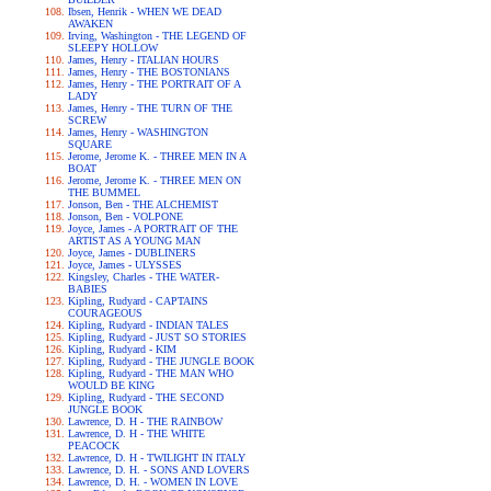
Ibsen, Henrik - WHEN WE DEAD
AWAKEN
Irving, Washington - THE LEGEND OF
SLEEPY HOLLOW
James, Henry - ITALIAN HOURS
James, Henry - THE BOSTONIANS
James, Henry - THE PORTRAIT OF A
LADY
James, Henry - THE TURN OF THE
SCREW
James, Henry - WASHINGTON
SQUARE
Jerome, Jerome K. - THREE MEN IN A
BOAT
Jerome, Jerome K. - THREE MEN ON
THE BUMMEL
Jonson, Ben - THE ALCHEMIST
Jonson, Ben - VOLPONE
Joyce, James - A PORTRAIT OF THE
ARTIST AS A YOUNG MAN
Joyce, James - DUBLINERS
Joyce, James - ULYSSES
Kingsley, Charles - THE WATER-
BABIES
Kipling, Rudyard - CAPTAINS
COURAGEOUS
Kipling, Rudyard - INDIAN TALES
Kipling, Rudyard - JUST SO STORIES
Kipling, Rudyard - KIM
Kipling, Rudyard - THE JUNGLE BOOK
Kipling, Rudyard - THE MAN WHO
WOULD BE KING
Kipling, Rudyard - THE SECOND
JUNGLE BOOK
Lawrence, D. H - THE RAINBOW
Lawrence, D. H - THE WHITE
PEACOCK
Lawrence, D. H - TWILIGHT IN ITALY
Lawrence, D. H. - SONS AND LOVERS
Lawrence, D. H. - WOMEN IN LOVE