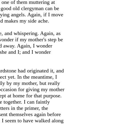
 one of them muttering at
ur good old clergyman can be
ying angels. Again, if I move
nd makes my side ache.
, and whispering. Again, as
wonder if my mother's step be
ied away. Again, I wonder
she and I; and I wonder
dstone had originated it, and
ct yet. In the meantime, I
lly by my mother, but really
occasion for giving my mother
ept at home for that purpose.
together. I can faintly
ters in the primer, the
sent themselves again before
y, I seem to have walked along