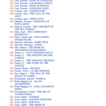
Lear, Edward - BOOK OF NONSENSE
Lear, Edward - LAUGHABLE LYRICS
Lear, Edward - MORE NONSENSE
Lear, Edward - NONSENSE SONG
London, Jack - MARTIN EDEN
London, Jack - THE CALL OF THE
WILD
London, Jack - WHITE FANG
Malthus, Thomas - PRINCIPLE OF
POPULATION
Marryat, Captain - THE CHILDREN OF
THE NEW FOREST
Marx, Karl - THE COMMUNIST
MANIFESTO
Mary, Charles and - TALES FROM
SHAKESPEARE
Melville, Hermann - MOBY DICK
Melville, Hermann - TYPEE
Mrs. Beeton - THE BOOK OF
HOUSEHOLD MANAGEMENT
Nesbit, E. - FIVE CHILDREN AND IT
Nesbit, E. - THE PHOENIX AND THE
CARPET
Nesbit, E. - THE RAILWAY CHILDREN
Nesbit, E. - THE STORY OF THE
AMULET
Pascal, Blaise - PENSEES
Pellico, Silvio - LE MIE PRIGIONI
Poe, Edgar A. - THE FALL OF THE
HOUSE OF USHER
Richardson, Samuel - PAMELA
Rider Haggard, H. - ALLAN
QUATERMAIN
Rider Haggard, H. - KING SOLOMON'S
MINES
Schopenhauer, Arthur - THE ART OF
CONTROVERSY
Scott, Walter - IVANHOE
Scott, Walter - QUENTIN DURWARD
Scott, Walter - ROB ROY
Scott, Walter - THE BRIDE OF