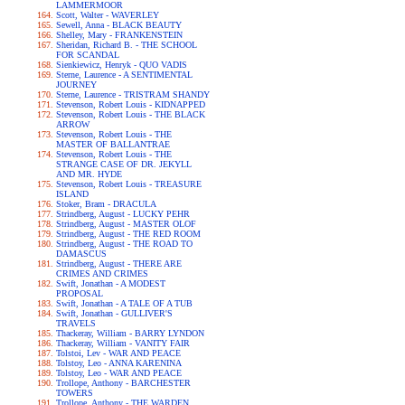
LAMMERMOOR
Scott, Walter - WAVERLEY
Sewell, Anna - BLACK BEAUTY
Shelley, Mary - FRANKENSTEIN
Sheridan, Richard B. - THE SCHOOL
FOR SCANDAL
Sienkiewicz, Henryk - QUO VADIS
Sterne, Laurence - A SENTIMENTAL
JOURNEY
Sterne, Laurence - TRISTRAM SHANDY
Stevenson, Robert Louis - KIDNAPPED
Stevenson, Robert Louis - THE BLACK
ARROW
Stevenson, Robert Louis - THE
MASTER OF BALLANTRAE
Stevenson, Robert Louis - THE
STRANGE CASE OF DR. JEKYLL
AND MR. HYDE
Stevenson, Robert Louis - TREASURE
ISLAND
Stoker, Bram - DRACULA
Strindberg, August - LUCKY PEHR
Strindberg, August - MASTER OLOF
Strindberg, August - THE RED ROOM
Strindberg, August - THE ROAD TO
DAMASCUS
Strindberg, August - THERE ARE
CRIMES AND CRIMES
Swift, Jonathan - A MODEST
PROPOSAL
Swift, Jonathan - A TALE OF A TUB
Swift, Jonathan - GULLIVER'S
TRAVELS
Thackeray, William - BARRY LYNDON
Thackeray, William - VANITY FAIR
Tolstoi, Lev - WAR AND PEACE
Tolstoy, Leo - ANNA KARENINA
Tolstoy, Leo - WAR AND PEACE
Trollope, Anthony - BARCHESTER
TOWERS
Trollope, Anthony - THE WARDEN