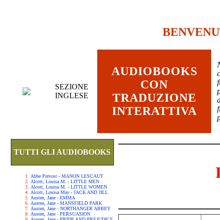
BENVENU
AUDIOBOOKS
c
CON
SEZIONE
INGLESE
TRADUZIONE
INTERATTIVA
TUTTI GLI AUDIOBOOKS
Abbe Prevost - MANON LESCAUT
Alcott, Louisa M. - LITTLE MEN
Alcott, Louisa M. - LITTLE WOMEN
Alcott, Louisa May - JACK AND JILL
Austen, Jane - EMMA
Austen, Jane - MANSFIELD PARK
Austen, Jane - NORTHANGER ABBEY
Austen, Jane - PERSUASION
Austen, Jane - PRIDE AND PREJUDICE