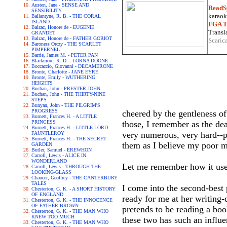
Austen, Jane - SENSE AND
ReadS
SENSIBILITY
karaoke
Ballantyne, R. B. - THE CORAL
ISLAND
FGA Tr
Balzac, Honore de - EUGENIE
Transla
GRANDET
Balzac, Honore de - FATHER GORIOT
Scaric
Baroness Orczy - THE SCARLET
PIMPERNEL
Barrie, James M. - PETER PAN
Blackmore, R. D. - LORNA DOONE
Boccaccio, Giovanni - DECAMERONE
Bronte, Charlotte - JANE EYRE
Bronte, Emily - WUTHERING
HEIGHTS
Buchan, John - PRESTER JOHN
Buchan, John - THE THIRTY-NINE
STEPS
Bunyan, John - THE PILGRIM'S
PROGRESS
cheered by the gentleness o
Burnett, Frances H. - A LITTLE
PRINCESS
those, I remember as the de
Burnett, Frances H. - LITTLE LORD
very numerous, very hard--p
FAUNTLEROY
Burnett, Frances H. - THE SECRET
them as I believe my poor m
GARDEN
Butler, Samuel - EREWHON
Carroll, Lewis - ALICE IN
WONDERLAND
Let me remember how it use
Carroll, Lewis - THROUGH THE
LOOKING-GLASS
Chaucer, Geoffrey - THE CANTERBURY
TALES
I come into the second-best 
Chesterton, G. K. - A SHORT HISTORY
OF ENGLAND
ready for me at her writing-
Chesterton, G. K. - THE INNOCENCE
OF FATHER BROWN
pretends to be reading a boo
Chesterton, G. K. - THE MAN WHO
KNEW TOO MUCH
these two has such an influen
Chesterton, G. K. - THE MAN WHO