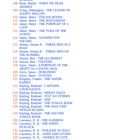
Ibsen, Henrik - WHEN WE DEAD
AWAKEN
Irving, Washington - THE LEGEND OF
SLEEPY HOLLOW
James, Henry - ITALIAN HOURS
James, Henry - THE BOSTONIANS
James, Henry - THE PORTRAIT OF A
LADY
James, Henry - THE TURN OF THE
SCREW
James, Henry - WASHINGTON
SQUARE
Jerome, Jerome K. - THREE MEN IN A
BOAT
Jerome, Jerome K. - THREE MEN ON
THE BUMMEL
Jonson, Ben - THE ALCHEMIST
Jonson, Ben - VOLPONE
Joyce, James - A PORTRAIT OF THE
ARTIST AS A YOUNG MAN
Joyce, James - DUBLINERS
Joyce, James - ULYSSES
Kingsley, Charles - THE WATER-
BABIES
Kipling, Rudyard - CAPTAINS
COURAGEOUS
Kipling, Rudyard - INDIAN TALES
Kipling, Rudyard - JUST SO STORIES
Kipling, Rudyard - KIM
Kipling, Rudyard - THE JUNGLE BOOK
Kipling, Rudyard - THE MAN WHO
WOULD BE KING
Kipling, Rudyard - THE SECOND
JUNGLE BOOK
Lawrence, D. H - THE RAINBOW
Lawrence, D. H - THE WHITE
PEACOCK
Lawrence, D. H - TWILIGHT IN ITALY
Lawrence, D. H. - SONS AND LOVERS
Lawrence, D. H. - WOMEN IN LOVE