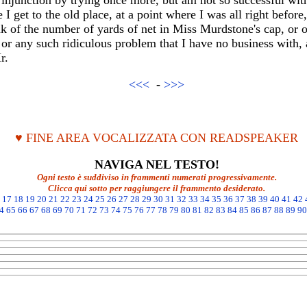
he injunction by trying once more, but am not so successful wit
I get to the old place, at a point where I was all right before,
ink of the number of yards of net in Miss Murdstone's cap, or o
or any such ridiculous problem that I have no business with, 
r.
<<<
-
>>>
♥ FINE AREA VOCALIZZATA CON READSPEAKER
NAVIGA NEL TESTO!
Ogni testo è suddiviso in frammenti numerati progressivamente.
Clicca qui sotto per raggiungere il frammento desiderato.
17
18
19
20
21
22
23
24
25
26
27
28
29
30
31
32
33
34
35
36
37
38
39
40
41
42
4
65
66
67
68
69
70
71
72
73
74
75
76
77
78
79
80
81
82
83
84
85
86
87
88
89
90