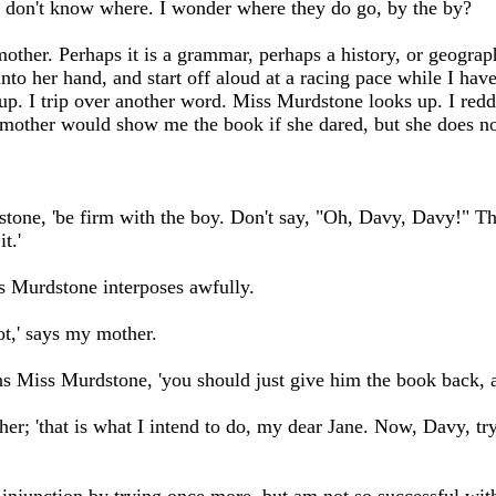
 I don't know where. I wonder where they do go, by the by?
mother. Perhaps it is a grammar, perhaps a history, or geograp
into her hand, and start off aloud at a racing pace while I have 
p. I trip over another word. Miss Murdstone looks up. I redd
mother would show me the book if she dared, but she does not
tone, 'be firm with the boy. Don't say, "Oh, Davy, Davy!" Th
t.'
 Murdstone interposes awfully.
ot,' says my mother.
rns Miss Murdstone, 'you should just give him the book back,
ther; 'that is what I intend to do, my dear Jane. Now, Davy, t