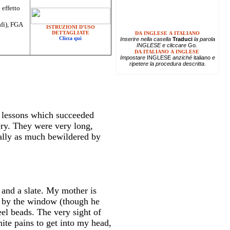
 effetto
afi), FGA
ISTRUZIONI D'USO
DETTAGLIATE
DA INGLESE A ITALIANO
Clicca qui
Inserire
nella casella
Traduci
la parola
INGLESE e cliccare
Go
.
DA ITALIANO A INGLESE
Impostare
INGLESE
anziché
italiano
e
ripetere la procedura descritta.
n lessons which succeeded
ry. They were very long,
rally as much bewildered by
 and a slate. My mother is
ir by the window (though he
el beads. The very sight of
nite pains to get into my head,