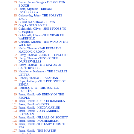
Frazer, James George - THE GOLDEN
BOUGH
Freud, Sigmund - DREAM
PSYCHOLOGY
Galsworthy, John - THE FORSYTE
SAGA
Gilbert and Sullivan - PLAYS
Gogol - DEAD SOULS
Goldsmith, Oliver - SHE STOOPS TO
CONQUER
Goldsmith, Oliver - THE VICAR OF
WAKEFIELD
Grahame, Kenneth - THE WIND IN THE
WILLOWS
Hardy, Thomas - FAR FROM THE
MADDING CROWD
Hardy, Thomas - JUDE THE OBSCURE
Hardy, Thomas - TESS OF THE
D'URBERVILLES
Hardy, Thomas - THE MAYOR OF
CASTERBRIDGE
Hawthorne, Nathaniel - THE SCARLET
LETTER
Hobbes, Thomas - LEVIATHAN
Hope, Anthony - THE PRISONER OF
ZENDA
Hornung, E. W. - MR. JUSTICE
RAFFLES
Ibsen, Henrik - AN ENEMY OF THE
PEOPLE
Ibsen, Henrik - CASA DI BAMBOLA
Ibsen, Henrik - GHOSTS
Ibsen, Henrik - HEDDA GABLER
Ibsen, Henrik - JOHN GABRIEL
BORKMAN
Ibsen, Henrik - PILLARS OF SOCIETY
Ibsen, Henrik - ROSMERHOLM
Ibsen, Henrik - THE LADY FROM THE
SEA
Ibsen, Henrik - THE MASTER
BUILDER