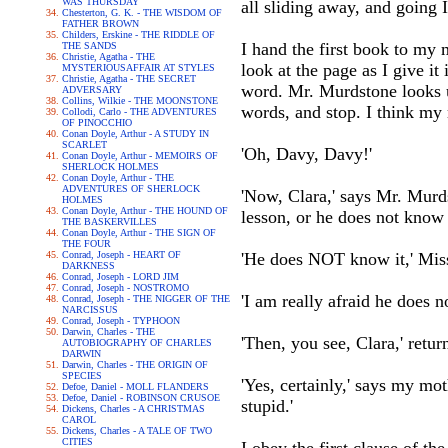
WAS THURSDAY
all sliding away, and going
Chesterton, G. K. - THE WISDOM OF
FATHER BROWN
Childers, Erskine - THE RIDDLE OF
I hand the first book to my 
THE SANDS
Christie, Agatha - THE
look at the page as I give it 
MYSTERIOUSAFFAIR AT STYLES
Christie, Agatha - THE SECRET
word. Mr. Murdstone looks u
ADVERSARY
Collins, Wilkie - THE MOONSTONE
words, and stop. I think my 
Collodi, Carlo - THE ADVENTURES
OF PINOCCHIO
Conan Doyle, Arthur - A STUDY IN
SCARLET
'Oh, Davy, Davy!'
Conan Doyle, Arthur - MEMOIRS OF
SHERLOCK HOLMES
Conan Doyle, Arthur - THE
ADVENTURES OF SHERLOCK
'Now, Clara,' says Mr. Murds
HOLMES
Conan Doyle, Arthur - THE HOUND OF
lesson, or he does not know i
THE BASKERVILLES
Conan Doyle, Arthur - THE SIGN OF
THE FOUR
Conrad, Joseph - HEART OF
'He does NOT know it,' Miss
DARKNESS
Conrad, Joseph - LORD JIM
Conrad, Joseph - NOSTROMO
'I am really afraid he does n
Conrad, Joseph - THE NIGGER OF THE
NARCISSUS
Conrad, Joseph - TYPHOON
Darwin, Charles - THE
'Then, you see, Clara,' retu
AUTOBIOGRAPHY OF CHARLES
DARWIN
Darwin, Charles - THE ORIGIN OF
SPECIES
'Yes, certainly,' says my mo
Defoe, Daniel - MOLL FLANDERS
Defoe, Daniel - ROBINSON CRUSOE
stupid.'
Dickens, Charles - A CHRISTMAS
CAROL
Dickens, Charles - A TALE OF TWO
CITIES