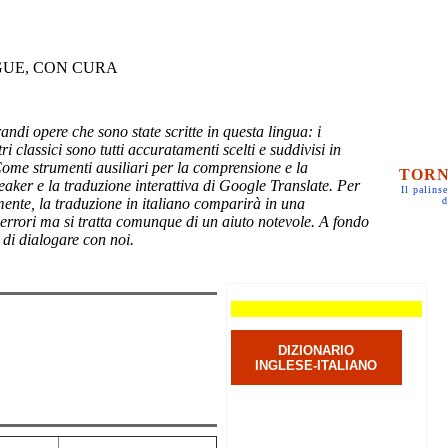
GUE, CON CURA
randi opere che sono state scritte in questa lingua: i
ri classici sono tutti accuratamenti scelti e suddivisi in
Come strumenti ausiliari per la comprensione e la
TORN
eaker e la traduzione interattiva di Google Translate. Per
Il palinse
mente, la traduzione in italiano comparirà in una
d
 errori ma si tratta comunque di un aiuto notevole. A fondo
 di dialogare con noi.
DIZIONARIO
INGLESE-ITALIANO