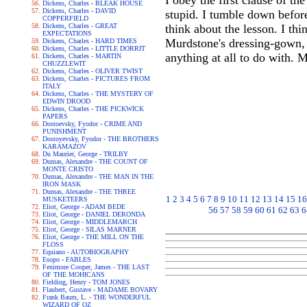
I obey the first clause of t
Dickens, Charles - BLEAK HOUSE
Dickens, Charles - DAVID
stupid. I tumble down before 
COPPERFIELD
Dickens, Charles - GREAT
think about the lesson. I th
EXPECTATIONS
Murdstone's dressing-gown, 
Dickens, Charles - HARD TIMES
Dickens, Charles - LITTLE DORRIT
anything at all to do with. M
Dickens, Charles - MARTIN
CHUZZLEWIT
Dickens, Charles - OLIVER TWIST
Dickens, Charles - PICTURES FROM
ITALY
Dickens, Charles - THE MYSTERY OF
EDWIN DROOD
Dickens, Charles - THE PICKWICK
PAPERS
Dostoevsky, Fyodor - CRIME AND
PUNISHMENT
Dostoyevsky, Fyodor - THE BROTHERS
KARAMAZOV
Du Maurier, George - TRILBY
Dumas, Alexandre - THE COUNT OF
MONTE CRISTO
Dumas, Alexandre - THE MAN IN THE
IRON MASK
Dumas, Alexandre - THE THREE
1
2
3
4
5
6
7
8
9
10
11
12
13
14
15
16
MUSKETEERS
Eliot, George - ADAM BEDE
56
57
58
59
60
61
62
63
6
Eliot, George - DANIEL DERONDA
Eliot, George - MIDDLEMARCH
Eliot, George - SILAS MARNER
Eliot, George - THE MILL ON THE
FLOSS
Equiano - AUTOBIOGRAPHY
Esopo - FABLES
Fenimore Cooper, James - THE LAST
OF THE MOHICANS
Fielding, Henry - TOM JONES
Flaubert, Gustave - MADAME BOVARY
Frank Baum, L. - THE WONDERFUL
WIZARD OF OZ