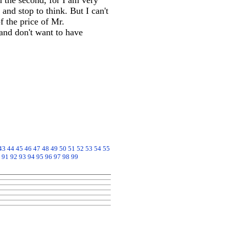
h the second, for I am very
 and stop to think. But I can't
f the price of Mr.
and don't want to have
43
44
45
46
47
48
49
50
51
52
53
54
55
91
92
93
94
95
96
97
98
99