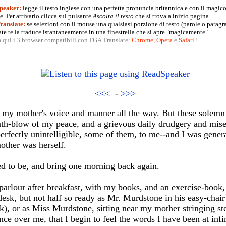
peaker:
legge il testo inglese con una perfetta pronuncia britannica e con il magico
. Per attivarlo clicca sul pulsante
Ascolta il testo
che si trova a inizio pagina.
anslate:
se selezioni con il mouse una qualsiasi porzione di testo (parole o paragr
te te la traduce istantaneamente in una finestrella che si apre "magicamente".
a qui i 3 browser compatibili con FGA Translate:
Chrome
,
Opera
e
Safari
!
<<<
-
>>>
f my mother's voice and manner all the way. But these solem
ath-blow of my peace, and a grievous daily drudgery and mise
erfectly unintelligible, some of them, to me--and I was gene
other was herself.
d to be, and bring one morning back again.
parlour after breakfast, with my books, and an exercise-book,
desk, but not half so ready as Mr. Murdstone in his easy-cha
k), or as Miss Murdstone, sitting near my mother stringing ste
ce over me, that I begin to feel the words I have been at infi