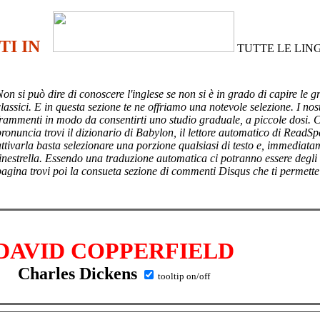
TI IN
TUTTE LE LIN
Non si può dire di conoscere l'inglese se non si è in grado di capire le g
lassici. E in questa sezione te ne offriamo una notevole selezione. I nost
frammenti in modo da consentirti uno studio graduale, a piccole dosi. 
pronuncia trovi il dizionario di Babylon, il lettore automatico di ReadSp
attivarla basta selezionare una porzione qualsiasi di testo e, immediata
finestrella. Essendo una traduzione automatica ci potranno essere degli
pagina trovi poi
la consueta sezione di commenti Disqus che ti permette
DAVID COPPERFIELD
Charles Dickens
tooltip on/off