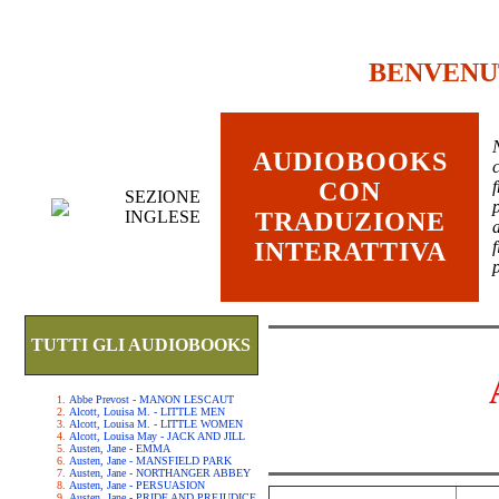
BENVENU
AUDIOBOOKS
c
CON
SEZIONE
INGLESE
TRADUZIONE
INTERATTIVA
TUTTI GLI AUDIOBOOKS
Abbe Prevost - MANON LESCAUT
Alcott, Louisa M. - LITTLE MEN
Alcott, Louisa M. - LITTLE WOMEN
Alcott, Louisa May - JACK AND JILL
Austen, Jane - EMMA
Austen, Jane - MANSFIELD PARK
Austen, Jane - NORTHANGER ABBEY
Austen, Jane - PERSUASION
Austen, Jane - PRIDE AND PREJUDICE