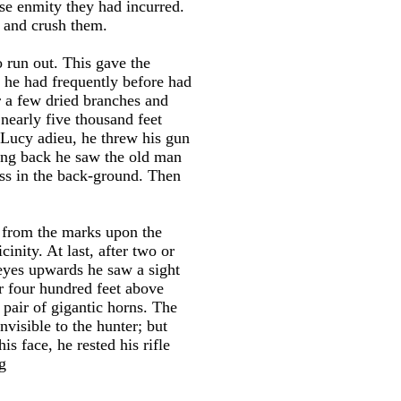
ose enmity they had incurred.
m and crush them.
o run out. This gave the
 he had frequently before had
er a few dried branches and
early five thousand feet
e Lucy adieu, he threw his gun
king back he saw the old man
ess in the back-ground. Then
h from the marks upon the
inity. At last, after two or
 eyes upwards he saw a sight
or four hundred feet above
pair of gigantic horns. The
nvisible to the hunter; but
s face, he rested his rifle
g