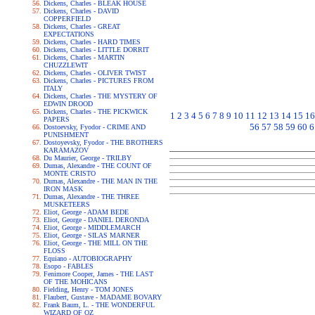
Dickens, Charles - BLEAK HOUSE
Dickens, Charles - DAVID
COPPERFIELD
Dickens, Charles - GREAT
EXPECTATIONS
Dickens, Charles - HARD TIMES
Dickens, Charles - LITTLE DORRIT
Dickens, Charles - MARTIN
CHUZZLEWIT
Dickens, Charles - OLIVER TWIST
Dickens, Charles - PICTURES FROM
ITALY
Dickens, Charles - THE MYSTERY OF
EDWIN DROOD
Dickens, Charles - THE PICKWICK
1
2
3
4
5
6
7
8
9
10
11
12
13
14
15
16
PAPERS
56
57
58
59
60
6
Dostoevsky, Fyodor - CRIME AND
PUNISHMENT
Dostoyevsky, Fyodor - THE BROTHERS
KARAMAZOV
Du Maurier, George - TRILBY
Dumas, Alexandre - THE COUNT OF
MONTE CRISTO
Dumas, Alexandre - THE MAN IN THE
IRON MASK
Dumas, Alexandre - THE THREE
MUSKETEERS
Eliot, George - ADAM BEDE
Eliot, George - DANIEL DERONDA
Eliot, George - MIDDLEMARCH
Eliot, George - SILAS MARNER
Eliot, George - THE MILL ON THE
FLOSS
Equiano - AUTOBIOGRAPHY
Esopo - FABLES
Fenimore Cooper, James - THE LAST
OF THE MOHICANS
Fielding, Henry - TOM JONES
Flaubert, Gustave - MADAME BOVARY
Frank Baum, L. - THE WONDERFUL
WIZARD OF OZ