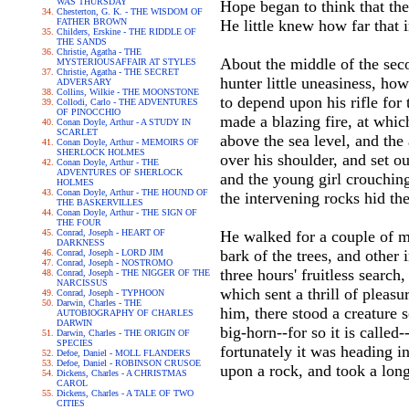
WAS THURSDAY
Hope began to think that the
Chesterton, G. K. - THE WISDOM OF
FATHER BROWN
He little knew how far that 
Childers, Erskine - THE RIDDLE OF
THE SANDS
Christie, Agatha - THE
About the middle of the seco
MYSTERIOUSAFFAIR AT STYLES
Christie, Agatha - THE SECRET
hunter little uneasiness, h
ADVERSARY
Collins, Wilkie - THE MOONSTONE
to depend upon his rifle for
Collodi, Carlo - THE ADVENTURES
OF PINOCCHIO
made a blazing fire, at whi
Conan Doyle, Arthur - A STUDY IN
SCARLET
above the sea level, and the
Conan Doyle, Arthur - MEMOIRS OF
SHERLOCK HOLMES
over his shoulder, and set 
Conan Doyle, Arthur - THE
ADVENTURES OF SHERLOCK
and the young girl crouching
HOLMES
Conan Doyle, Arthur - THE HOUND OF
the intervening rocks hid th
THE BASKERVILLES
Conan Doyle, Arthur - THE SIGN OF
THE FOUR
Conrad, Joseph - HEART OF
He walked for a couple of m
DARKNESS
bark of the trees, and other 
Conrad, Joseph - LORD JIM
Conrad, Joseph - NOSTROMO
three hours' fruitless searc
Conrad, Joseph - THE NIGGER OF THE
NARCISSUS
which sent a thrill of pleasu
Conrad, Joseph - TYPHOON
Darwin, Charles - THE
him, there stood a creature
AUTOBIOGRAPHY OF CHARLES
DARWIN
big-horn--for so it is called
Darwin, Charles - THE ORIGIN OF
SPECIES
fortunately it was heading in
Defoe, Daniel - MOLL FLANDERS
Defoe, Daniel - ROBINSON CRUSOE
upon a rock, and took a lon
Dickens, Charles - A CHRISTMAS
CAROL
Dickens, Charles - A TALE OF TWO
CITIES