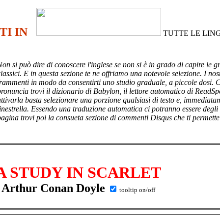
TI IN
TUTTE LE LIN
Non si può dire di conoscere l'inglese se non si è in grado di capire le g
lassici. E in questa sezione te ne offriamo una notevole selezione. I nost
frammenti in modo da consentirti uno studio graduale, a piccole dosi. 
pronuncia trovi il dizionario di Babylon, il lettore automatico di ReadSp
attivarla basta selezionare una porzione qualsiasi di testo e, immediata
finestrella. Essendo una traduzione automatica ci potranno essere degli
pagina trovi poi
la consueta sezione di commenti Disqus che ti permette
A STUDY IN SCARLET
Arthur Conan Doyle
tooltip on/off