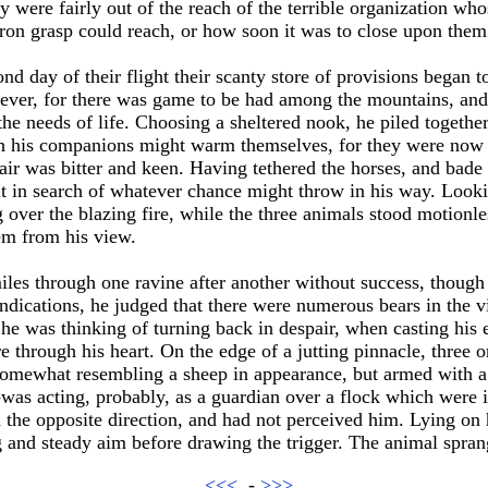
y were fairly out of the reach of the terrible organization wh
iron grasp could reach, or how soon it was to close upon the
nd day of their flight their scanty store of provisions began t
owever, for there was game to be had among the mountains, and
 the needs of life. Choosing a sheltered nook, he piled togeth
ch his companions might warm themselves, for they were now n
 air was bitter and keen. Having tethered the horses, and bad
out in search of whatever chance might throw in his way. Loo
 over the blazing fire, while the three animals stood motionl
em from his view.
iles through one ravine after another without success, thoug
indications, he judged that there were numerous bears in the vic
h, he was thinking of turning back in despair, when casting his
re through his heart. On the edge of a jutting pinnacle, three 
 somewhat resembling a sheep in appearance, but armed with a 
--was acting, probably, as a guardian over a flock which were i
 the opposite direction, and had not perceived him. Lying on hi
g and steady aim before drawing the trigger. The animal spran
<<<
-
>>>