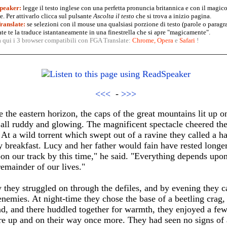
peaker:
legge il testo inglese con una perfetta pronuncia britannica e con il magico
. Per attivarlo clicca sul pulsante
Ascolta il testo
che si trova a inizio pagina.
anslate:
se selezioni con il mouse una qualsiasi porzione di testo (parole o paragr
te te la traduce istantaneamente in una finestrella che si apre "magicamente".
a qui i 3 browser compatibili con FGA Translate:
Chrome
,
Opera
e
Safari
!
<<<
-
>>>
the eastern horizon, the caps of the great mountains lit up on
e all ruddy and glowing. The magnificent spectacle cheered the 
At a wild torrent which swept out of a ravine they called a ha
y breakfast. Lucy and her father would fain have rested longe
on our track by this time," he said. "Everything depends upo
emainder of our lives."
 they struggled on through the defiles, and by evening they c
 enemies. At night-time they chose the base of a beetling crag
nd, and there huddled together for warmth, they enjoyed a few
e up and on their way once more. They had seen no signs of 