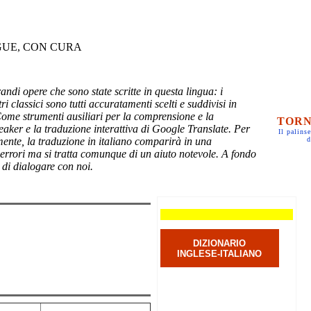
GUE, CON CURA
randi opere che sono state scritte in questa lingua: i
ri classici sono tutti accuratamenti scelti e suddivisi in
Come strumenti ausiliari per la comprensione e la
TORN
eaker e la traduzione interattiva di Google Translate. Per
Il palinse
mente, la traduzione in italiano comparirà in una
d
 errori ma si tratta comunque di un aiuto notevole. A fondo
 di dialogare con noi.
DIZIONARIO
INGLESE-ITALIANO