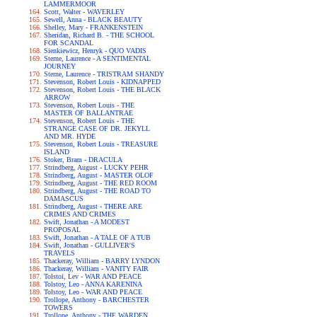
LAMMERMOOR
Scott, Walter - WAVERLEY
Sewell, Anna - BLACK BEAUTY
Shelley, Mary - FRANKENSTEIN
Sheridan, Richard B. - THE SCHOOL
FOR SCANDAL
Sienkiewicz, Henryk - QUO VADIS
Sterne, Laurence - A SENTIMENTAL
JOURNEY
Sterne, Laurence - TRISTRAM SHANDY
Stevenson, Robert Louis - KIDNAPPED
Stevenson, Robert Louis - THE BLACK
ARROW
Stevenson, Robert Louis - THE
MASTER OF BALLANTRAE
Stevenson, Robert Louis - THE
STRANGE CASE OF DR. JEKYLL
AND MR. HYDE
Stevenson, Robert Louis - TREASURE
ISLAND
Stoker, Bram - DRACULA
Strindberg, August - LUCKY PEHR
Strindberg, August - MASTER OLOF
Strindberg, August - THE RED ROOM
Strindberg, August - THE ROAD TO
DAMASCUS
Strindberg, August - THERE ARE
CRIMES AND CRIMES
Swift, Jonathan - A MODEST
PROPOSAL
Swift, Jonathan - A TALE OF A TUB
Swift, Jonathan - GULLIVER'S
TRAVELS
Thackeray, William - BARRY LYNDON
Thackeray, William - VANITY FAIR
Tolstoi, Lev - WAR AND PEACE
Tolstoy, Leo - ANNA KARENINA
Tolstoy, Leo - WAR AND PEACE
Trollope, Anthony - BARCHESTER
TOWERS
Trollope, Anthony - THE WARDEN