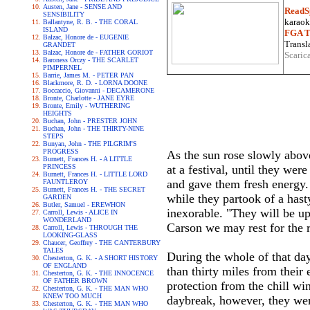
Austen, Jane - SENSE AND
ReadS
SENSIBILITY
karaoke
Ballantyne, R. B. - THE CORAL
ISLAND
FGA Tr
Balzac, Honore de - EUGENIE
Transla
GRANDET
Balzac, Honore de - FATHER GORIOT
Scaric
Baroness Orczy - THE SCARLET
PIMPERNEL
Barrie, James M. - PETER PAN
Blackmore, R. D. - LORNA DOONE
Boccaccio, Giovanni - DECAMERONE
Bronte, Charlotte - JANE EYRE
Bronte, Emily - WUTHERING
HEIGHTS
Buchan, John - PRESTER JOHN
Buchan, John - THE THIRTY-NINE
STEPS
Bunyan, John - THE PILGRIM'S
PROGRESS
As the sun rose slowly above 
Burnett, Frances H. - A LITTLE
PRINCESS
at a festival, until they wer
Burnett, Frances H. - LITTLE LORD
and gave them fresh energy. 
FAUNTLEROY
Burnett, Frances H. - THE SECRET
while they partook of a hast
GARDEN
Butler, Samuel - EREWHON
inexorable. "They will be up
Carroll, Lewis - ALICE IN
WONDERLAND
Carson we may rest for the r
Carroll, Lewis - THROUGH THE
LOOKING-GLASS
Chaucer, Geoffrey - THE CANTERBURY
TALES
During the whole of that day
Chesterton, G. K. - A SHORT HISTORY
OF ENGLAND
than thirty miles from their
Chesterton, G. K. - THE INNOCENCE
OF FATHER BROWN
protection from the chill wi
Chesterton, G. K. - THE MAN WHO
KNEW TOO MUCH
daybreak, however, they wer
Chesterton, G. K. - THE MAN WHO