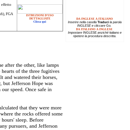
 effetto
afi), FGA
ISTRUZIONI D'USO
DETTAGLIATE
DA INGLESE A ITALIANO
Clicca qui
Inserire
nella casella
Traduci
la parola
INGLESE e cliccare
Go
.
DA ITALIANO A INGLESE
Impostare
INGLESE
anziché
italiano
e
ripetere la procedura descritta.
e after the other, like lamps
hearts of the three fugitives
lt and watered their horses,
r, but Jefferson Hope was
n our speed. Once safe in
alculated that they were more
, where the rocks offered some
 hours' sleep. Before
any pursuers, and Jefferson