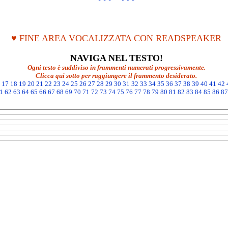
♥ FINE AREA VOCALIZZATA CON READSPEAKER
NAVIGA NEL TESTO!
Ogni testo è suddiviso in frammenti numerati progressivamente.
Clicca qui sotto per raggiungere il frammento desiderato.
17
18
19
20
21
22
23
24
25
26
27
28
29
30
31
32
33
34
35
36
37
38
39
40
41
42
1
62
63
64
65
66
67
68
69
70
71
72
73
74
75
76
77
78
79
80
81
82
83
84
85
86
87