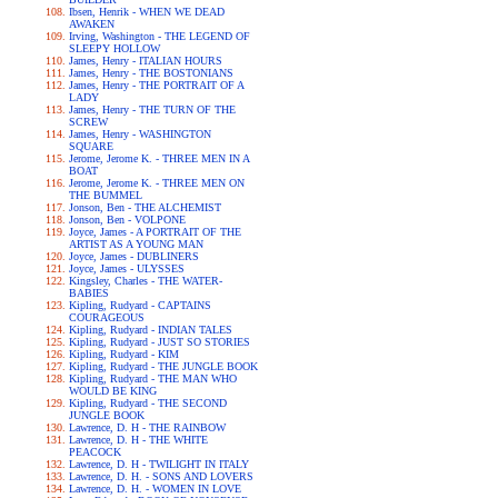
Ibsen, Henrik - WHEN WE DEAD
AWAKEN
Irving, Washington - THE LEGEND OF
SLEEPY HOLLOW
James, Henry - ITALIAN HOURS
James, Henry - THE BOSTONIANS
James, Henry - THE PORTRAIT OF A
LADY
James, Henry - THE TURN OF THE
SCREW
James, Henry - WASHINGTON
SQUARE
Jerome, Jerome K. - THREE MEN IN A
BOAT
Jerome, Jerome K. - THREE MEN ON
THE BUMMEL
Jonson, Ben - THE ALCHEMIST
Jonson, Ben - VOLPONE
Joyce, James - A PORTRAIT OF THE
ARTIST AS A YOUNG MAN
Joyce, James - DUBLINERS
Joyce, James - ULYSSES
Kingsley, Charles - THE WATER-
BABIES
Kipling, Rudyard - CAPTAINS
COURAGEOUS
Kipling, Rudyard - INDIAN TALES
Kipling, Rudyard - JUST SO STORIES
Kipling, Rudyard - KIM
Kipling, Rudyard - THE JUNGLE BOOK
Kipling, Rudyard - THE MAN WHO
WOULD BE KING
Kipling, Rudyard - THE SECOND
JUNGLE BOOK
Lawrence, D. H - THE RAINBOW
Lawrence, D. H - THE WHITE
PEACOCK
Lawrence, D. H - TWILIGHT IN ITALY
Lawrence, D. H. - SONS AND LOVERS
Lawrence, D. H. - WOMEN IN LOVE