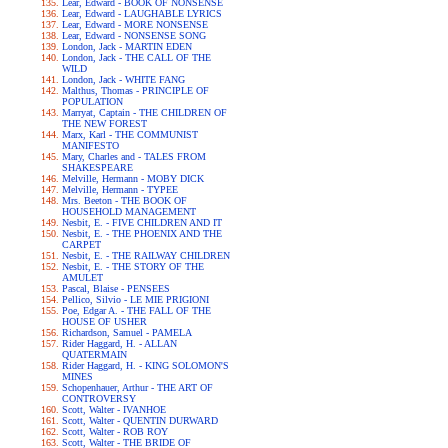
Lear, Edward - BOOK OF NONSENSE
Lear, Edward - LAUGHABLE LYRICS
Lear, Edward - MORE NONSENSE
Lear, Edward - NONSENSE SONG
London, Jack - MARTIN EDEN
London, Jack - THE CALL OF THE
WILD
London, Jack - WHITE FANG
Malthus, Thomas - PRINCIPLE OF
POPULATION
Marryat, Captain - THE CHILDREN OF
THE NEW FOREST
Marx, Karl - THE COMMUNIST
MANIFESTO
Mary, Charles and - TALES FROM
SHAKESPEARE
Melville, Hermann - MOBY DICK
Melville, Hermann - TYPEE
Mrs. Beeton - THE BOOK OF
HOUSEHOLD MANAGEMENT
Nesbit, E. - FIVE CHILDREN AND IT
Nesbit, E. - THE PHOENIX AND THE
CARPET
Nesbit, E. - THE RAILWAY CHILDREN
Nesbit, E. - THE STORY OF THE
AMULET
Pascal, Blaise - PENSEES
Pellico, Silvio - LE MIE PRIGIONI
Poe, Edgar A. - THE FALL OF THE
HOUSE OF USHER
Richardson, Samuel - PAMELA
Rider Haggard, H. - ALLAN
QUATERMAIN
Rider Haggard, H. - KING SOLOMON'S
MINES
Schopenhauer, Arthur - THE ART OF
CONTROVERSY
Scott, Walter - IVANHOE
Scott, Walter - QUENTIN DURWARD
Scott, Walter - ROB ROY
Scott, Walter - THE BRIDE OF