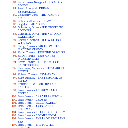
Frazer, James George - THE GOLDEN
BOUGH
Freud, Sigmund - DREAM
PSYCHOLOGY
Galsworthy, John - THE FORSYTE
SAGA
Gilbert and Sullivan - PLAYS
Gogol - DEAD SOULS
Goldsmith, Oliver - SHE STOOPS TO
CONQUER
Goldsmith, Oliver - THE VICAR OF
WAKEFIELD
Grahame, Kenneth - THE WIND IN THE
WILLOWS
Hardy, Thomas - FAR FROM THE
MADDING CROWD
Hardy, Thomas - JUDE THE OBSCURE
Hardy, Thomas - TESS OF THE
D'URBERVILLES
Hardy, Thomas - THE MAYOR OF
CASTERBRIDGE
Hawthorne, Nathaniel - THE SCARLET
LETTER
Hobbes, Thomas - LEVIATHAN
Hope, Anthony - THE PRISONER OF
ZENDA
Hornung, E. W. - MR. JUSTICE
RAFFLES
Ibsen, Henrik - AN ENEMY OF THE
PEOPLE
Ibsen, Henrik - CASA DI BAMBOLA
Ibsen, Henrik - GHOSTS
Ibsen, Henrik - HEDDA GABLER
Ibsen, Henrik - JOHN GABRIEL
BORKMAN
Ibsen, Henrik - PILLARS OF SOCIETY
Ibsen, Henrik - ROSMERHOLM
Ibsen, Henrik - THE LADY FROM THE
SEA
Ibsen, Henrik - THE MASTER
BUILDER