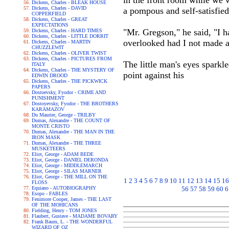
in the front room while we w
Dickens, Charles - BLEAK HOUSE
Dickens, Charles - DAVID
a pompous and self-satisfie
COPPERFIELD
Dickens, Charles - GREAT
EXPECTATIONS
"Mr. Gregson," he said, "I 
Dickens, Charles - HARD TIMES
Dickens, Charles - LITTLE DORRIT
overlooked had I not made a 
Dickens, Charles - MARTIN
CHUZZLEWIT
Dickens, Charles - OLIVER TWIST
Dickens, Charles - PICTURES FROM
The little man's eyes sparkl
ITALY
Dickens, Charles - THE MYSTERY OF
point against his
EDWIN DROOD
Dickens, Charles - THE PICKWICK
PAPERS
Dostoevsky, Fyodor - CRIME AND
PUNISHMENT
Dostoyevsky, Fyodor - THE BROTHERS
KARAMAZOV
Du Maurier, George - TRILBY
Dumas, Alexandre - THE COUNT OF
MONTE CRISTO
Dumas, Alexandre - THE MAN IN THE
IRON MASK
Dumas, Alexandre - THE THREE
MUSKETEERS
Eliot, George - ADAM BEDE
Eliot, George - DANIEL DERONDA
Eliot, George - MIDDLEMARCH
Eliot, George - SILAS MARNER
Eliot, George - THE MILL ON THE
1
2
3
4
5
6
7
8
9
10
11
12
13
14
15
16
FLOSS
Equiano - AUTOBIOGRAPHY
56
57
58
59
60
6
Esopo - FABLES
Fenimore Cooper, James - THE LAST
OF THE MOHICANS
Fielding, Henry - TOM JONES
Flaubert, Gustave - MADAME BOVARY
Frank Baum, L. - THE WONDERFUL
WIZARD OF OZ