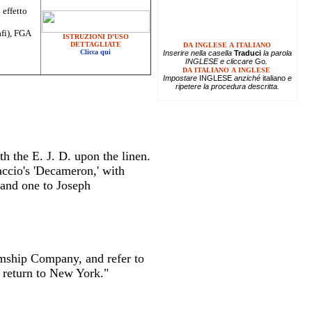
 effetto
afi), FGA
ISTRUZIONI D'USO
DETTAGLIATE
DA INGLESE A ITALIANO
Clicca qui
Inserire
nella casella
Traduci
la parola
INGLESE e cliccare
Go
.
DA ITALIANO A INGLESE
Impostare
INGLESE
anziché
italiano
e
ripetere la procedura descritta.
h the E. J. D. upon the linen.
accio's 'Decameron,' with
 and one to Joseph
amship Company, and refer to
o return to New York."