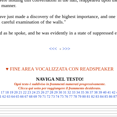
ere holding this conversation in the hall, reappeared upon th
d manner.
have just made a discovery of the highest importance, and on
careful examination of the walls."
ed as he spoke, and he was evidently in a state of suppressed e
<<<
-
>>>
♥ FINE AREA VOCALIZZATA CON READSPEAKER
NAVIGA NEL TESTO!
Ogni testo è suddiviso in frammenti numerati progressivamente.
Clicca qui sotto per raggiungere il frammento desiderato.
17
18
19
20
21
22
23
24
25
26
27
28
29
30
31
32
33
34
35
36
37
38
39
40
41
42
1
62
63
64
65
66
67
68
69
70
71
72
73
74
75
76
77
78
79
80
81
82
83
84
85
86
87