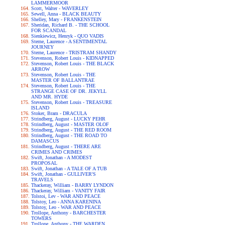
LAMMERMOOR
Scott, Walter - WAVERLEY
Sewell, Anna - BLACK BEAUTY
Shelley, Mary - FRANKENSTEIN
Sheridan, Richard B. - THE SCHOOL
FOR SCANDAL
Sienkiewicz, Henryk - QUO VADIS
Sterne, Laurence - A SENTIMENTAL
JOURNEY
Sterne, Laurence - TRISTRAM SHANDY
Stevenson, Robert Louis - KIDNAPPED
Stevenson, Robert Louis - THE BLACK
ARROW
Stevenson, Robert Louis - THE
MASTER OF BALLANTRAE
Stevenson, Robert Louis - THE
STRANGE CASE OF DR. JEKYLL
AND MR. HYDE
Stevenson, Robert Louis - TREASURE
ISLAND
Stoker, Bram - DRACULA
Strindberg, August - LUCKY PEHR
Strindberg, August - MASTER OLOF
Strindberg, August - THE RED ROOM
Strindberg, August - THE ROAD TO
DAMASCUS
Strindberg, August - THERE ARE
CRIMES AND CRIMES
Swift, Jonathan - A MODEST
PROPOSAL
Swift, Jonathan - A TALE OF A TUB
Swift, Jonathan - GULLIVER'S
TRAVELS
Thackeray, William - BARRY LYNDON
Thackeray, William - VANITY FAIR
Tolstoi, Lev - WAR AND PEACE
Tolstoy, Leo - ANNA KARENINA
Tolstoy, Leo - WAR AND PEACE
Trollope, Anthony - BARCHESTER
TOWERS
Trollope, Anthony - THE WARDEN