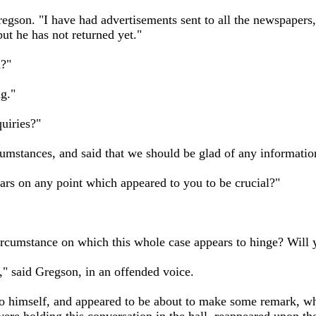
d Gregson. "I have had advertisements sent to all the newspape
ut he has not returned yet."
d?"
g."
uiries?"
cumstances, and said that we should be glad of any informatio
lars on any point which appeared to you to be crucial?"
ircumstance on which this whole case appears to hinge? Will 
y," said Gregson, in an offended voice.
o himself, and appeared to be about to make some remark, w