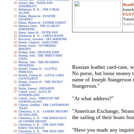
Austen, Jane - SENSE AND
ReadS
SENSIBILITY
karaoke
Ballantyne, R. B. - THE CORAL
ISLAND
FGA Tr
Balzac, Honore de - EUGENIE
Transla
GRANDET
Balzac, Honore de - FATHER GORIOT
Scaric
Baroness Orczy - THE SCARLET
PIMPERNEL
Barrie, James M. - PETER PAN
Blackmore, R. D. - LORNA DOONE
Boccaccio, Giovanni - DECAMERONE
Bronte, Charlotte - JANE EYRE
Bronte, Emily - WUTHERING
HEIGHTS
Buchan, John - PRESTER JOHN
Buchan, John - THE THIRTY-NINE
STEPS
Bunyan, John - THE PILGRIM'S
PROGRESS
Russian leather card-case, w
Burnett, Frances H. - A LITTLE
PRINCESS
No purse, but loose money to
Burnett, Frances H. - LITTLE LORD
name of Joseph Stangerson up
FAUNTLEROY
Burnett, Frances H. - THE SECRET
Stangerson."
GARDEN
Butler, Samuel - EREWHON
Carroll, Lewis - ALICE IN
WONDERLAND
"At what address?"
Carroll, Lewis - THROUGH THE
LOOKING-GLASS
Chaucer, Geoffrey - THE CANTERBURY
TALES
"American Exchange, Strand-
Chesterton, G. K. - A SHORT HISTORY
OF ENGLAND
the sailing of their boats fr
Chesterton, G. K. - THE INNOCENCE
OF FATHER BROWN
Chesterton, G. K. - THE MAN WHO
KNEW TOO MUCH
"Have you made any inquirie
Chesterton, G. K. - THE MAN WHO