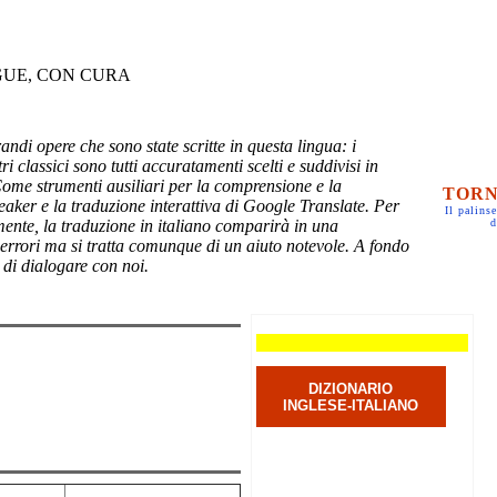
GUE, CON CURA
randi opere che sono state scritte in questa lingua: i
ri classici sono tutti accuratamenti scelti e suddivisi in
Come strumenti ausiliari per la comprensione e la
TORN
eaker e la traduzione interattiva di Google Translate. Per
Il palinse
mente, la traduzione in italiano comparirà in una
d
 errori ma si tratta comunque di un aiuto notevole. A fondo
 di dialogare con noi.
DIZIONARIO
INGLESE-ITALIANO