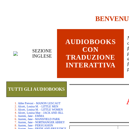
BENVENU
AUDIOBOOKS
c
CON
SEZIONE
INGLESE
TRADUZIONE
INTERATTIVA
TUTTI GLI AUDIOBOOKS
Abbe Prevost - MANON LESCAUT
Alcott, Louisa M. - LITTLE MEN
Alcott, Louisa M. - LITTLE WOMEN
Alcott, Louisa May - JACK AND JILL
Austen, Jane - EMMA
Austen, Jane - MANSFIELD PARK
Austen, Jane - NORTHANGER ABBEY
Austen, Jane - PERSUASION
Austen, Jane - PRIDE AND PREJUDICE