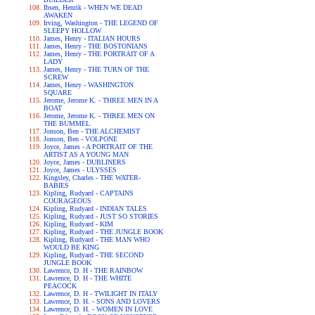
Ibsen, Henrik - WHEN WE DEAD
AWAKEN
Irving, Washington - THE LEGEND OF
SLEEPY HOLLOW
James, Henry - ITALIAN HOURS
James, Henry - THE BOSTONIANS
James, Henry - THE PORTRAIT OF A
LADY
James, Henry - THE TURN OF THE
SCREW
James, Henry - WASHINGTON
SQUARE
Jerome, Jerome K. - THREE MEN IN A
BOAT
Jerome, Jerome K. - THREE MEN ON
THE BUMMEL
Jonson, Ben - THE ALCHEMIST
Jonson, Ben - VOLPONE
Joyce, James - A PORTRAIT OF THE
ARTIST AS A YOUNG MAN
Joyce, James - DUBLINERS
Joyce, James - ULYSSES
Kingsley, Charles - THE WATER-
BABIES
Kipling, Rudyard - CAPTAINS
COURAGEOUS
Kipling, Rudyard - INDIAN TALES
Kipling, Rudyard - JUST SO STORIES
Kipling, Rudyard - KIM
Kipling, Rudyard - THE JUNGLE BOOK
Kipling, Rudyard - THE MAN WHO
WOULD BE KING
Kipling, Rudyard - THE SECOND
JUNGLE BOOK
Lawrence, D. H - THE RAINBOW
Lawrence, D. H - THE WHITE
PEACOCK
Lawrence, D. H - TWILIGHT IN ITALY
Lawrence, D. H. - SONS AND LOVERS
Lawrence, D. H. - WOMEN IN LOVE