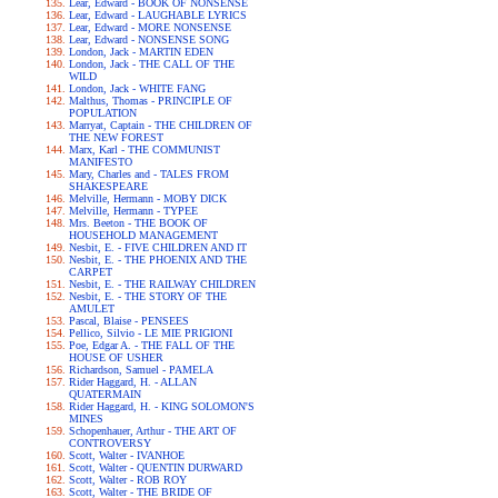
Lear, Edward - BOOK OF NONSENSE
Lear, Edward - LAUGHABLE LYRICS
Lear, Edward - MORE NONSENSE
Lear, Edward - NONSENSE SONG
London, Jack - MARTIN EDEN
London, Jack - THE CALL OF THE
WILD
London, Jack - WHITE FANG
Malthus, Thomas - PRINCIPLE OF
POPULATION
Marryat, Captain - THE CHILDREN OF
THE NEW FOREST
Marx, Karl - THE COMMUNIST
MANIFESTO
Mary, Charles and - TALES FROM
SHAKESPEARE
Melville, Hermann - MOBY DICK
Melville, Hermann - TYPEE
Mrs. Beeton - THE BOOK OF
HOUSEHOLD MANAGEMENT
Nesbit, E. - FIVE CHILDREN AND IT
Nesbit, E. - THE PHOENIX AND THE
CARPET
Nesbit, E. - THE RAILWAY CHILDREN
Nesbit, E. - THE STORY OF THE
AMULET
Pascal, Blaise - PENSEES
Pellico, Silvio - LE MIE PRIGIONI
Poe, Edgar A. - THE FALL OF THE
HOUSE OF USHER
Richardson, Samuel - PAMELA
Rider Haggard, H. - ALLAN
QUATERMAIN
Rider Haggard, H. - KING SOLOMON'S
MINES
Schopenhauer, Arthur - THE ART OF
CONTROVERSY
Scott, Walter - IVANHOE
Scott, Walter - QUENTIN DURWARD
Scott, Walter - ROB ROY
Scott, Walter - THE BRIDE OF