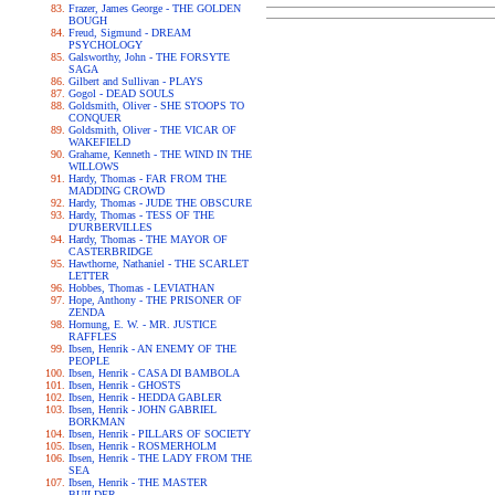
Frazer, James George - THE GOLDEN
BOUGH
Freud, Sigmund - DREAM
PSYCHOLOGY
Galsworthy, John - THE FORSYTE
SAGA
Gilbert and Sullivan - PLAYS
Gogol - DEAD SOULS
Goldsmith, Oliver - SHE STOOPS TO
CONQUER
Goldsmith, Oliver - THE VICAR OF
WAKEFIELD
Grahame, Kenneth - THE WIND IN THE
WILLOWS
Hardy, Thomas - FAR FROM THE
MADDING CROWD
Hardy, Thomas - JUDE THE OBSCURE
Hardy, Thomas - TESS OF THE
D'URBERVILLES
Hardy, Thomas - THE MAYOR OF
CASTERBRIDGE
Hawthorne, Nathaniel - THE SCARLET
LETTER
Hobbes, Thomas - LEVIATHAN
Hope, Anthony - THE PRISONER OF
ZENDA
Hornung, E. W. - MR. JUSTICE
RAFFLES
Ibsen, Henrik - AN ENEMY OF THE
PEOPLE
Ibsen, Henrik - CASA DI BAMBOLA
Ibsen, Henrik - GHOSTS
Ibsen, Henrik - HEDDA GABLER
Ibsen, Henrik - JOHN GABRIEL
BORKMAN
Ibsen, Henrik - PILLARS OF SOCIETY
Ibsen, Henrik - ROSMERHOLM
Ibsen, Henrik - THE LADY FROM THE
SEA
Ibsen, Henrik - THE MASTER
BUILDER