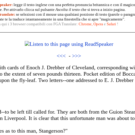
peaker:
legge il testo inglese con una perfetta pronuncia britannica e con il magico
. Per attivarlo clicca sul pulsante
Ascolta il testo
che si trova a inizio pagina.
anslate:
se selezioni con il mouse una qualsiasi porzione di testo (parole o paragr
te te la traduce istantaneamente in una finestrella che si apre "magicamente".
a qui i 3 browser compatibili con FGA Translate:
Chrome
,
Opera
e
Safari
!
<<<
-
>>>
ith cards of Enoch J. Drebber of Cleveland, corresponding wit
 the extent of seven pounds thirteen. Pocket edition of Bocc
on the fly-leaf. Two letters--one addressed to E. J. Drebber
-to be left till called for. They are both from the Guion Ste
om Liverpool. It is clear that this unfortunate man was about t
s as to this man, Stangerson?"