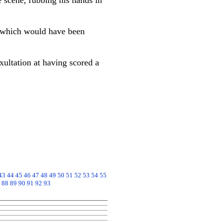
e scene, rubbing his hands in
e which would have been
xultation at having scored a
43
44
45
46
47
48
49
50
51
52
53
54
55
88
89
90
91
92
93