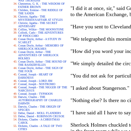
WAS THURSDAY
Chesterton, G. K. - THE WISDOM OF
FATHER BROWN
"I did it at once, sir," sai
Childers, Erskine - THE RIDDLE OF
to the American Exchange, b
THE SANDS
Christie, Agatha - THE
MYSTERIOUSAFFAIR AT STYLES
Christie, Agatha - THE SECRET
"Have you sent to Clevelan
ADVERSARY
Collins, Wilkie - THE MOONSTONE
Collodi, Carlo - THE ADVENTURES
OF PINOCCHIO
"We telegraphed this mornin
Conan Doyle, Arthur - A STUDY IN
SCARLET
Conan Doyle, Arthur - MEMOIRS OF
SHERLOCK HOLMES
"How did you word your inq
Conan Doyle, Arthur - THE
ADVENTURES OF SHERLOCK
HOLMES
Conan Doyle, Arthur - THE HOUND OF
"We simply detailed the cir
THE BASKERVILLES
Conan Doyle, Arthur - THE SIGN OF
THE FOUR
Conrad, Joseph - HEART OF
"You did not ask for particu
DARKNESS
Conrad, Joseph - LORD JIM
Conrad, Joseph - NOSTROMO
"I asked about Stangerson."
Conrad, Joseph - THE NIGGER OF THE
NARCISSUS
Conrad, Joseph - TYPHOON
Darwin, Charles - THE
"Nothing else? Is there no c
AUTOBIOGRAPHY OF CHARLES
DARWIN
Darwin, Charles - THE ORIGIN OF
SPECIES
"I have said all I have to sa
Defoe, Daniel - MOLL FLANDERS
Defoe, Daniel - ROBINSON CRUSOE
Dickens, Charles - A CHRISTMAS
CAROL
Sherlock Holmes chuckled t
Dickens, Charles - A TALE OF TWO
CITIES