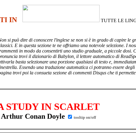
TI IN
TUTTE LE LIN
Non si può dire di conoscere l'inglese se non si è in grado di capire le g
lassici. E in questa sezione te ne offriamo una notevole selezione. I nost
frammenti in modo da consentirti uno studio graduale, a piccole dosi. 
pronuncia trovi il dizionario di Babylon, il lettore automatico di ReadSp
attivarla basta selezionare una porzione qualsiasi di testo e, immediata
finestrella. Essendo una traduzione automatica ci potranno essere degli
pagina trovi poi
la consueta sezione di commenti Disqus che ti permette
A STUDY IN SCARLET
Arthur Conan Doyle
tooltip on/off