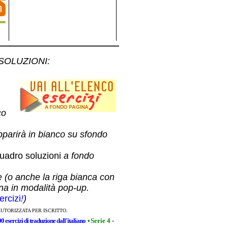
 SOLUZIONI
:
co
pparirà in bianco su sfondo
uadro soluzioni
a fondo
e (o anche la riga bianca con
ina in modalità pop-up.
ercizi
!
)
.
AUTORIZZATA PER ISCRITTO
00 esercizi di traduzione dall'italiano
•
Serie 4
-