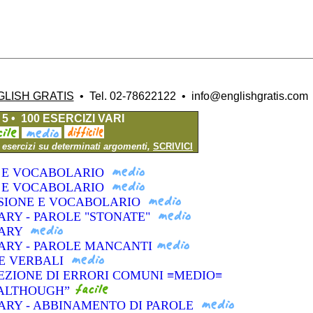
GLISH GRATIS
•
Tel. 02-78622122 •
info@englishgratis.com
5 • 100 ESERCIZI VARI
i esercizi su determinati argomenti,
SCRIVICI
A E VOCABOLARIO
A E VOCABOLARIO
NSIONE E VOCABOLARIO
ARY - PAROLE "STONATE"
LARY
ARY - PAROLE MANCANTI
ME VERBALI
EZIONE DI ERRORI COMUNI ≡MEDIO≡
 “ALTHOUGH”
ARY - ABBINAMENTO DI PAROLE