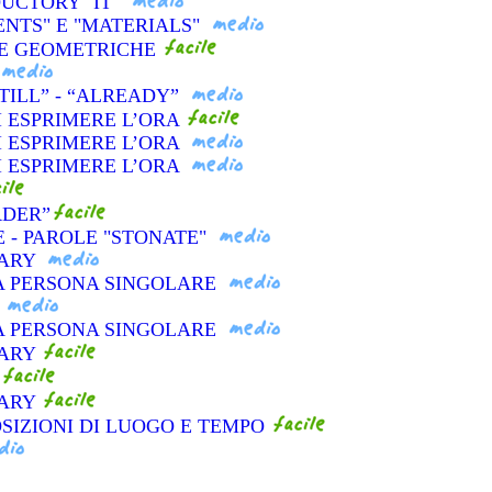
DUCTORY "IT"
ENTS" E "MATERIALS"
ME GEOMETRICHE
STILL” - “ALREADY”
I ESPRIMERE L’ORA
I ESPRIMERE L’ORA
I ESPRIMERE L’ORA
RDER”
E - PAROLE "STONATE"
LARY
ZA PERSONA SINGOLARE
ZA PERSONA SINGOLARE
LARY
LARY
OSIZIONI DI LUOGO E TEMPO