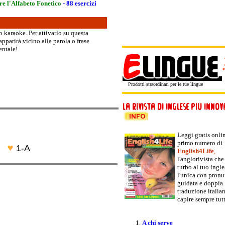
e l'Alfabeto Fonetico
- 88 esercizi
o karaoke. Per attivarlo su questa
apparirà vicino alla parola o frase
entale!
Prodotti straordinari per le tue lingue
Leggi gratis onlin
primo numero di
an
1-A
English4Life
,
l'anglorivista che
turbo al tuo ingle
l'unica con pronu
guidata e doppia
traduzione italia
capire sempre tut
A chi serve