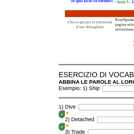
50 quiz facili ed istruttivi
•
Serie 5
- 5
ReadSpeaker
Clicca qui per le istruzioni
pagina selez
d'uso dettagliate
selezionata.
ESERCIZIO DI VOCA
ABBINA LE PAROLE AL LOR
Esempio: 1) Ship
1) Dive
B
+
2) Detached
C
+
3) Trade