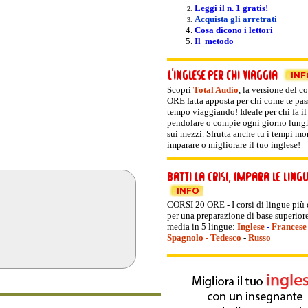
Leggi il n. 1 gratis!
Acquista gli arretrati
Cosa dicono i lettori
Il metodo
Scopri
Total Audio
, la versione del
co
ORE fatta apposta per chi come te pas
tempo viaggiando! Ideale per chi fa il
pendolare o compie ogni giorno lunghi
sui mezzi. Sfrutta anche tu i tempi mor
imparare o migliorare il tuo inglese!
CORSI 20 ORE - I corsi di lingue più
per una preparazione di base superiore
media in 5 lingue:
Inglese
-
Francese
Spagnolo
-
Tedesco
-
Russo