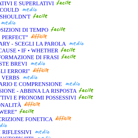
TIVI E SUPERLATIVI
I COULD
I SHOULDN'T
OSIZIONI DI TEMPO
E PERFECT”
ARY - SCEGLI LA PAROLA
CAUSE • IF • WHETHER
FORMAZIONE DI FRASI
OSTE BREVI
GLI ERRORI"
L VERBS
LARIO E COMPRENSIONE
IONE - ABBINA LA RISPOSTA
TIVI E PRONOMI POSSESSIVI
ONALITÀ
“WERE”
CRIZIONE FONETICA
 RIFLESSIVI