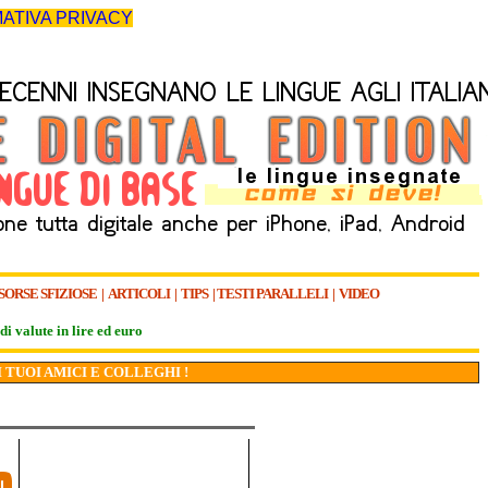
ATIVA PRIVACY
SORSE SFIZIOSE
|
ARTICOLI
|
TIPS
|
TESTI PARALLELI
|
VIDEO
di valute in lire ed euro
I TUOI AMICI E COLLEGHI !