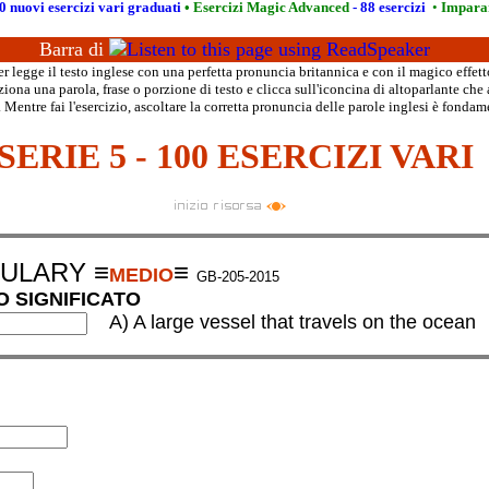
0 nuovi esercizi vari graduati
•
Esercizi Magic Advanced
- 88 esercizi
•
Imparar
Barra di
 legge il testo inglese con una perfetta pronuncia britannica e con il magico effett
iona una parola, frase o porzione di testo e clicca sull'iconcina di altoparlante che 
 Mentre fai l'esercizio, ascoltare la corretta pronuncia delle parole inglesi è fondam
SERIE 5 - 100 ESERCIZI VARI
BULARY
≡
≡
MEDIO
GB-205-2015
O SIGNIFICATO
A
) A large vessel that travels on the oce