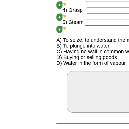
D
+
4) Grasp
A
+
5) Steam
E
+
A) To seize; to understand the
B) To plunge into water
C) Having no wall in common wi
D) Buying or selling goods
D) Water in the form of vapour