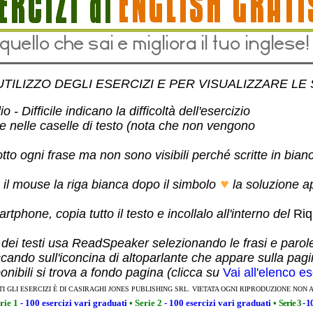
UTILIZZO DEGLI ESERCIZI E PER VISUALIZZARE LE
 - Difficile indicano la difficoltà dell'esercizio
te nelle caselle di testo (nota che non vengono
otto ogni frase ma non sono visibili perché scritte in bian
 il mouse la riga bianca dopo il simbolo
la soluzione a
rtphone, copia tutto il testo e incollalo all'interno del
Riq
 dei testi usa ReadSpeaker selezionando le frasi e parol
ccando sull'iconcina di altoparlante che appare sulla pag
ponibili si trova a fondo pagina (clicca su
Vai all'elenco es
TI GLI ESERCIZI È DI CASIRAGHI JONES PUBLISHING SRL. VIETATA OGNI RIPRODUZIONE NON 
rie 1
- 100 esercizi vari graduati
•
Serie 2
- 100 esercizi vari graduati
•
Serie 3
- 1