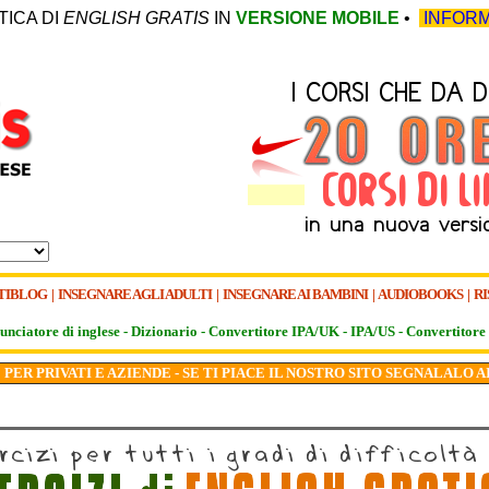
TICA DI
ENGLISH GRATIS
IN
VERSIONE MOBILE
•
INFORM
TIBLOG
|
INSEGNARE AGLI ADULTI
|
INSEGNARE AI BAMBINI
|
AUDIOBOOKS
|
RI
unciatore di inglese -
Dizionario -
Convertitore IPA/UK
-
IPA/US
-
Convertitore 
PER PRIVATI E AZIENDE - SE TI PIACE IL NOSTRO SITO SEGNALALO A