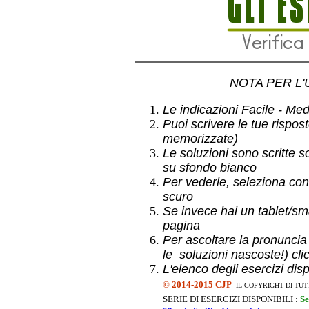
NOTA PER L'
Le indicazioni Facile - Medio
Puoi scrivere le tue rispos
memorizzate)
Le soluzioni sono scritte s
su sfondo bianco
Per vederle, seleziona con
scuro
Se invece hai un
tablet/sma
pagina
Per ascoltare la pronuncia
le soluzioni nascoste!) cli
L'elenco degli esercizi dis
©
2014-2015 CJP
IL COPYRIGHT DI TUT
SERIE DI ESERCIZI DISPONIBILI :
Se