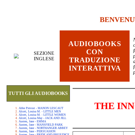
BENVENU
AUDIOBOOKS
c
CON
SEZIONE
INGLESE
TRADUZIONE
INTERATTIVA
TUTTI GLI AUDIOBOOKS
THE IN
Abbe Prevost - MANON LESCAUT
Alcott, Louisa M. - LITTLE MEN
Alcott, Louisa M. - LITTLE WOMEN
Alcott, Louisa May - JACK AND JILL
Austen, Jane - EMMA
Austen, Jane - MANSFIELD PARK
Austen, Jane - NORTHANGER ABBEY
Austen, Jane - PERSUASION
Austen, Jane - PRIDE AND PREJUDICE