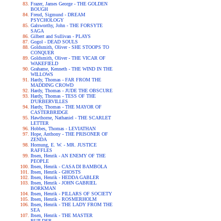
Frazer, James George - THE GOLDEN
BOUGH
Freud, Sigmund - DREAM
PSYCHOLOGY
Galsworthy, John - THE FORSYTE
SAGA
Gilbert and Sullivan - PLAYS
Gogol - DEAD SOULS
Goldsmith, Oliver - SHE STOOPS TO
CONQUER
Goldsmith, Oliver - THE VICAR OF
WAKEFIELD
Grahame, Kenneth - THE WIND IN THE
WILLOWS
Hardy, Thomas - FAR FROM THE
MADDING CROWD
Hardy, Thomas - JUDE THE OBSCURE
Hardy, Thomas - TESS OF THE
D'URBERVILLES
Hardy, Thomas - THE MAYOR OF
CASTERBRIDGE
Hawthorne, Nathaniel - THE SCARLET
LETTER
Hobbes, Thomas - LEVIATHAN
Hope, Anthony - THE PRISONER OF
ZENDA
Hornung, E. W. - MR. JUSTICE
RAFFLES
Ibsen, Henrik - AN ENEMY OF THE
PEOPLE
Ibsen, Henrik - CASA DI BAMBOLA
Ibsen, Henrik - GHOSTS
Ibsen, Henrik - HEDDA GABLER
Ibsen, Henrik - JOHN GABRIEL
BORKMAN
Ibsen, Henrik - PILLARS OF SOCIETY
Ibsen, Henrik - ROSMERHOLM
Ibsen, Henrik - THE LADY FROM THE
SEA
Ibsen, Henrik - THE MASTER
BUILDER