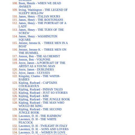
Ibsen, Henrik - WHEN WE DEAD
AWAKEN
Irving, Washington - THE LEGEND OF
SLEEPY HOLLOW
James, Henry - ITALIAN HOURS
James, Henry - THE BOSTONIANS
James, Henry - THE PORTRAIT OF A
LADY
James, Henry - THE TURN OF THE
SCREW
James, Henry - WASHINGTON
SQUARE
Jerome, Jerome K. - THREE MEN IN A
BOAT
Jerome, Jerome K. - THREE MEN ON
THE BUMMEL
Jonson, Ben - THE ALCHEMIST
Jonson, Ben - VOLPONE
Joyce, James - A PORTRAIT OF THE
ARTIST AS A YOUNG MAN
Joyce, James - DUBLINERS
Joyce, James - ULYSSES
Kingsley, Charles - THE WATER-
BABIES
Kipling, Rudyard - CAPTAINS
COURAGEOUS
Kipling, Rudyard - INDIAN TALES
Kipling, Rudyard - JUST SO STORIES
Kipling, Rudyard - KIM
Kipling, Rudyard - THE JUNGLE BOOK
Kipling, Rudyard - THE MAN WHO
WOULD BE KING
Kipling, Rudyard - THE SECOND
JUNGLE BOOK
Lawrence, D. H - THE RAINBOW
Lawrence, D. H - THE WHITE
PEACOCK
Lawrence, D. H - TWILIGHT IN ITALY
Lawrence, D. H. - SONS AND LOVERS
Lawrence, D. H. - WOMEN IN LOVE