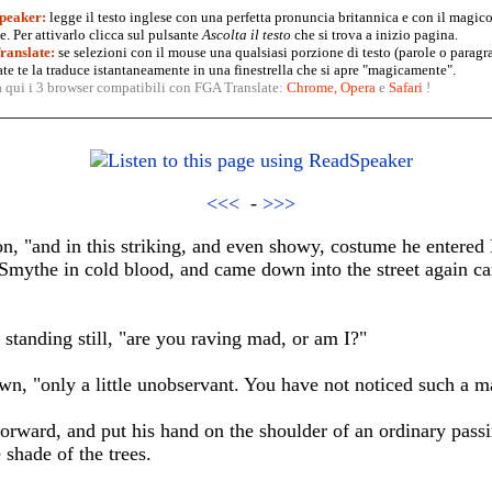
peaker:
legge il testo inglese con una perfetta pronuncia britannica e con il magico
. Per attivarlo clicca sul pulsante
Ascolta il testo
che si trova a inizio pagina.
anslate:
se selezioni con il mouse una qualsiasi porzione di testo (parole o paragr
te te la traduce istantaneamente in una finestrella che si apre "magicamente".
a qui i 3 browser compatibili con FGA Translate:
Chrome
,
Opera
e
Safari
!
<<<
-
>>>
ion, "and in this striking, and even showy, costume he enter
Smythe in cold blood, and came down into the street again ca
 standing still, "are you raving mad, or am I?"
n, "only a little unobservant. You have not noticed such a ma
 forward, and put his hand on the shoulder of an ordinary pas
shade of the trees.