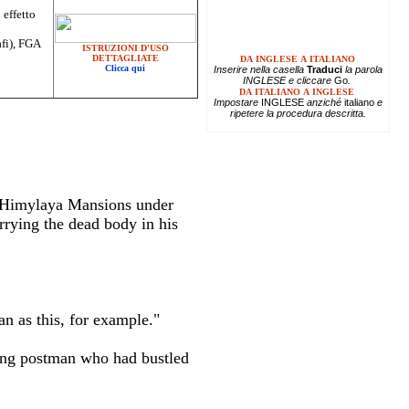
 effetto
afi), FGA
ISTRUZIONI D'USO
DETTAGLIATE
DA INGLESE A ITALIANO
Clicca qui
Inserire
nella casella
Traduci
la parola
INGLESE e cliccare
Go
.
DA ITALIANO A INGLESE
Impostare
INGLESE
anziché
italiano
e
ripetere la procedura descritta.
ed Himylaya Mansions under
rrying the dead body in his
n as this, for example."
sing postman who had bustled