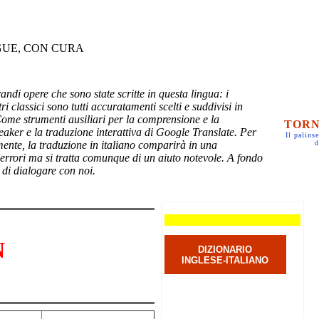
GUE, CON CURA
randi opere che sono state scritte in questa lingua: i
ri classici sono tutti accuratamenti scelti e suddivisi in
Come strumenti ausiliari per la comprensione e la
TORN
eaker e la traduzione interattiva di Google Translate. Per
Il palinse
mente, la traduzione in italiano comparirà in una
d
 errori ma si tratta comunque di un aiuto notevole. A fondo
 di dialogare con noi.
N
DIZIONARIO
INGLESE-ITALIANO