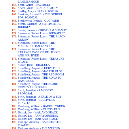
LAMMERMOOR
Scott, Walter - WAVERLEY
Sewell, Anna - BLACK BEAUTY
Shelley, Mary - FRANKENSTEIN
Sheridan, Richard B. - THE SCHOOL
FOR SCANDAL
Sienkiewicz, Henryk - QUO VADIS
Sterne, Laurence - A SENTIMENTAL
JOURNEY
Sterne, Laurence - TRISTRAM SHANDY
Stevenson, Robert Louis - KIDNAPPED
Stevenson, Robert Louis - THE BLACK
ARROW
Stevenson, Robert Louis - THE
MASTER OF BALLANTRAE
Stevenson, Robert Louis - THE
STRANGE CASE OF DR. JEKYLL
AND MR. HYDE
Stevenson, Robert Louis - TREASURE
ISLAND
Stoker, Bram - DRACULA
Strindberg, August - LUCKY PEHR
Strindberg, August - MASTER OLOF
Strindberg, August - THE RED ROOM
Strindberg, August - THE ROAD TO
DAMASCUS
Strindberg, August - THERE ARE
CRIMES AND CRIMES
Swift, Jonathan - A MODEST
PROPOSAL
Swift, Jonathan - A TALE OF A TUB
Swift, Jonathan - GULLIVER'S
TRAVELS
Thackeray, William - BARRY LYNDON
Thackeray, William - VANITY FAIR
Tolstoi, Lev - WAR AND PEACE
Tolstoy, Leo - ANNA KARENINA
Tolstoy, Leo - WAR AND PEACE
Trollope, Anthony - BARCHESTER
TOWERS
Trollope, Anthony - THE WARDEN