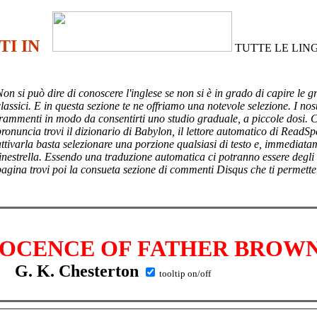
TI IN
TUTTE LE LIN
Non si può dire di conoscere l'inglese se non si è in grado di capire le g
lassici. E in questa sezione te ne offriamo una notevole selezione. I nost
frammenti in modo da consentirti uno studio graduale, a piccole dosi. 
pronuncia trovi il dizionario di Babylon, il lettore automatico di ReadSp
attivarla basta selezionare una porzione qualsiasi di testo e, immediata
finestrella. Essendo una traduzione automatica ci potranno essere degli
pagina trovi poi
la consueta sezione di commenti Disqus che ti permette
NOCENCE OF FATHER BROW
G. K. Chesterton
tooltip on/off