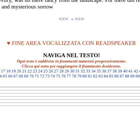
vilry, was no mere fancy from the landscape. For there did re
s and mysterious sorrow
<<<
-
>>>
♥ FINE AREA VOCALIZZATA CON READSPEAKER
NAVIGA NEL TESTO!
Ogni testo è suddiviso in frammenti numerati progressivamente.
Clicca qui sotto per raggiungere il frammento desiderato.
17
18
19
20
21
22
23
24
25
26
27
28
29
30
31
32
33
34
35
36
37
38
39
40
41
42
4
65
66
67
68
69
70
71
72
73
74
75
76
77
78
79
80
81
82
83
84
85
86
87
88
89
90