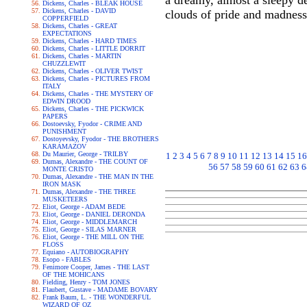
a dreamy, almost a sleepy de
Dickens, Charles - BLEAK HOUSE
Dickens, Charles - DAVID
clouds of pride and madnes
COPPERFIELD
Dickens, Charles - GREAT
EXPECTATIONS
Dickens, Charles - HARD TIMES
Dickens, Charles - LITTLE DORRIT
Dickens, Charles - MARTIN
CHUZZLEWIT
Dickens, Charles - OLIVER TWIST
Dickens, Charles - PICTURES FROM
ITALY
Dickens, Charles - THE MYSTERY OF
EDWIN DROOD
Dickens, Charles - THE PICKWICK
PAPERS
Dostoevsky, Fyodor - CRIME AND
PUNISHMENT
Dostoyevsky, Fyodor - THE BROTHERS
KARAMAZOV
Du Maurier, George - TRILBY
1
2
3
4
5
6
7
8
9
10
11
12
13
14
15
16
Dumas, Alexandre - THE COUNT OF
56
57
58
59
60
61
62
63
6
MONTE CRISTO
Dumas, Alexandre - THE MAN IN THE
IRON MASK
Dumas, Alexandre - THE THREE
MUSKETEERS
Eliot, George - ADAM BEDE
Eliot, George - DANIEL DERONDA
Eliot, George - MIDDLEMARCH
Eliot, George - SILAS MARNER
Eliot, George - THE MILL ON THE
FLOSS
Equiano - AUTOBIOGRAPHY
Esopo - FABLES
Fenimore Cooper, James - THE LAST
OF THE MOHICANS
Fielding, Henry - TOM JONES
Flaubert, Gustave - MADAME BOVARY
Frank Baum, L. - THE WONDERFUL
WIZARD OF OZ