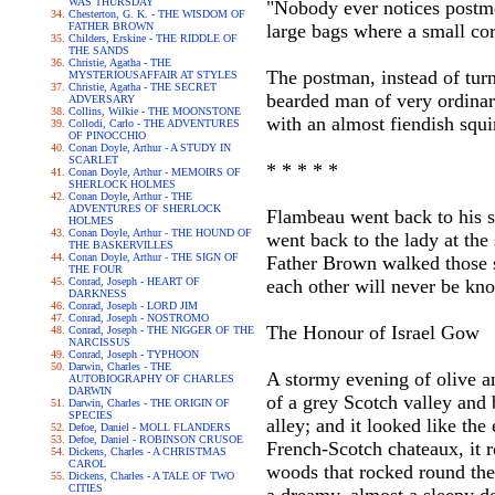
WAS THURSDAY
"Nobody ever notices postme
Chesterton, G. K. - THE WISDOM OF
FATHER BROWN
large bags where a small cor
Childers, Erskine - THE RIDDLE OF
THE SANDS
Christie, Agatha - THE
The postman, instead of turn
MYSTERIOUSAFFAIR AT STYLES
Christie, Agatha - THE SECRET
bearded man of very ordinary
ADVERSARY
Collins, Wilkie - THE MOONSTONE
with an almost fiendish squi
Collodi, Carlo - THE ADVENTURES
OF PINOCCHIO
Conan Doyle, Arthur - A STUDY IN
SCARLET
* * * * *
Conan Doyle, Arthur - MEMOIRS OF
SHERLOCK HOLMES
Conan Doyle, Arthur - THE
ADVENTURES OF SHERLOCK
Flambeau went back to his s
HOLMES
Conan Doyle, Arthur - THE HOUND OF
went back to the lady at th
THE BASKERVILLES
Conan Doyle, Arthur - THE SIGN OF
Father Brown walked those s
THE FOUR
Conrad, Joseph - HEART OF
each other will never be kn
DARKNESS
Conrad, Joseph - LORD JIM
Conrad, Joseph - NOSTROMO
The Honour of Israel Gow
Conrad, Joseph - THE NIGGER OF THE
NARCISSUS
Conrad, Joseph - TYPHOON
Darwin, Charles - THE
A stormy evening of olive an
AUTOBIOGRAPHY OF CHARLES
DARWIN
of a grey Scotch valley and 
Darwin, Charles - THE ORIGIN OF
SPECIES
alley; and it looked like the
Defoe, Daniel - MOLL FLANDERS
Defoe, Daniel - ROBINSON CRUSOE
French-Scotch chateaux, it r
Dickens, Charles - A CHRISTMAS
CAROL
woods that rocked round the 
Dickens, Charles - A TALE OF TWO
CITIES