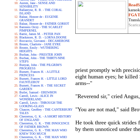
Austen, Jane - SENSE AND
ReadS
SENSIBILITY
karaoke
Ballantyne, R. B. - THE CORAL
ISLAND
FGA Tr
Balzac, Honore de - EUGENIE
Transla
GRANDET
Balzac, Honore de - FATHER GORIOT
Scaric
Baroness Orczy - THE SCARLET
PIMPERNEL
Barrie, James M. - PETER PAN
Blackmore, R. D. - LORNA DOONE
Boccaccio, Giovanni - DECAMERONE
Bronte, Charlotte - JANE EYRE
Bronte, Emily - WUTHERING
HEIGHTS
Buchan, John - PRESTER JOHN
Buchan, John - THE THIRTY-NINE
STEPS
Bunyan, John - THE PILGRIM'S
PROGRESS
priest promptly with precis
Burnett, Frances H. - A LITTLE
PRINCESS
eight human eyes; he killed 
Burnett, Frances H. - LITTLE LORD
arms--"
FAUNTLEROY
Burnett, Frances H. - THE SECRET
GARDEN
Butler, Samuel - EREWHON
"Reverend sir," cried Angus,
Carroll, Lewis - ALICE IN
WONDERLAND
Carroll, Lewis - THROUGH THE
LOOKING-GLASS
"You are not mad," said Brow
Chaucer, Geoffrey - THE CANTERBURY
TALES
Chesterton, G. K. - A SHORT HISTORY
OF ENGLAND
He took three quick strides
Chesterton, G. K. - THE INNOCENCE
OF FATHER BROWN
by them unnoticed under the 
Chesterton, G. K. - THE MAN WHO
KNEW TOO MUCH
Chesterton, G. K. - THE MAN WHO