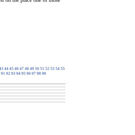
st on the place one of those
43
44
45
46
47
48
49
50
51
52
53
54
55
91
92
93
94
95
96
97
98
99