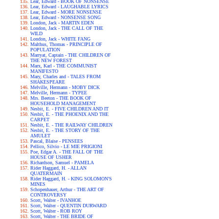
Lear, Edward - BOOK OF NONSENSE
Lear, Edward - LAUGHABLE LYRICS
Lear, Edward - MORE NONSENSE
Lear, Edward - NONSENSE SONG
London, Jack - MARTIN EDEN
London, Jack - THE CALL OF THE
WILD
London, Jack - WHITE FANG
Malthus, Thomas - PRINCIPLE OF
POPULATION
Marryat, Captain - THE CHILDREN OF
THE NEW FOREST
Marx, Karl - THE COMMUNIST
MANIFESTO
Mary, Charles and - TALES FROM
SHAKESPEARE
Melville, Hermann - MOBY DICK
Melville, Hermann - TYPEE
Mrs. Beeton - THE BOOK OF
HOUSEHOLD MANAGEMENT
Nesbit, E. - FIVE CHILDREN AND IT
Nesbit, E. - THE PHOENIX AND THE
CARPET
Nesbit, E. - THE RAILWAY CHILDREN
Nesbit, E. - THE STORY OF THE
AMULET
Pascal, Blaise - PENSEES
Pellico, Silvio - LE MIE PRIGIONI
Poe, Edgar A. - THE FALL OF THE
HOUSE OF USHER
Richardson, Samuel - PAMELA
Rider Haggard, H. - ALLAN
QUATERMAIN
Rider Haggard, H. - KING SOLOMON'S
MINES
Schopenhauer, Arthur - THE ART OF
CONTROVERSY
Scott, Walter - IVANHOE
Scott, Walter - QUENTIN DURWARD
Scott, Walter - ROB ROY
Scott, Walter - THE BRIDE OF