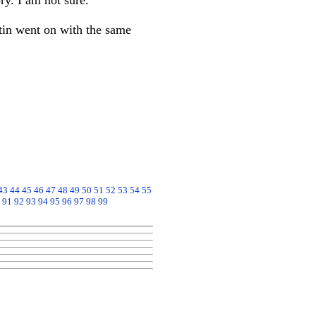
y. I am not sure."
ntin went on with the same
43
44
45
46
47
48
49
50
51
52
53
54
55
91
92
93
94
95
96
97
98
99