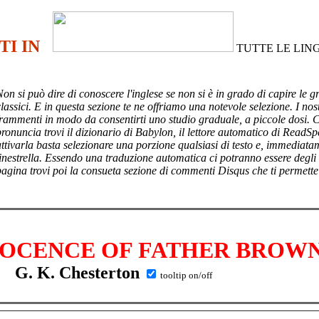
TI IN
TUTTE LE LIN
Non si può dire di conoscere l'inglese se non si è in grado di capire le g
lassici. E in questa sezione te ne offriamo una notevole selezione. I nost
frammenti in modo da consentirti uno studio graduale, a piccole dosi. 
pronuncia trovi il dizionario di Babylon, il lettore automatico di ReadSp
attivarla basta selezionare una porzione qualsiasi di testo e, immediata
finestrella. Essendo una traduzione automatica ci potranno essere degli
pagina trovi poi
la consueta sezione di commenti Disqus che ti permette
NOCENCE OF FATHER BROW
G. K. Chesterton
tooltip on/off