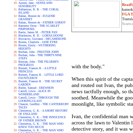
Austen, Jane - SENSE AND
ReadS
SENSIBILITY
karaoke
Ballantyne, R. B. - THE CORAL
ISLAND
FGA Tr
Balzac, Honore de - EUGENIE
Transla
GRANDET
Balzac, Honore de - FATHER GORIOT
Scaric
Baroness Orczy - THE SCARLET
PIMPERNEL
Barrie, James M. - PETER PAN
Blackmore, R. D. - LORNA DOONE
Boccaccio, Giovanni - DECAMERONE
Bronte, Charlotte - JANE EYRE
Bronte, Emily - WUTHERING
HEIGHTS
Buchan, John - PRESTER JOHN
Buchan, John - THE THIRTY-NINE
STEPS
Bunyan, John - THE PILGRIM'S
PROGRESS
with the body."
Burnett, Frances H. - A LITTLE
PRINCESS
Burnett, Frances H. - LITTLE LORD
When this spirit of the capt
FAUNTLEROY
Burnett, Frances H. - THE SECRET
and routed out Ivan, the pub
GARDEN
Butler, Samuel - EREWHON
news tactfully enough, so th
Carroll, Lewis - ALICE IN
WONDERLAND
soothed. Meanwhile the good 
Carroll, Lewis - THROUGH THE
LOOKING-GLASS
moonlight, like symbolic sta
Chaucer, Geoffrey - THE CANTERBURY
TALES
Chesterton, G. K. - A SHORT HISTORY
OF ENGLAND
Ivan, the confidential man w
Chesterton, G. K. - THE INNOCENCE
OF FATHER BROWN
across the lawn to Valentin l
Chesterton, G. K. - THE MAN WHO
KNEW TOO MUCH
detective story, and it was 
Chesterton, G. K. - THE MAN WHO