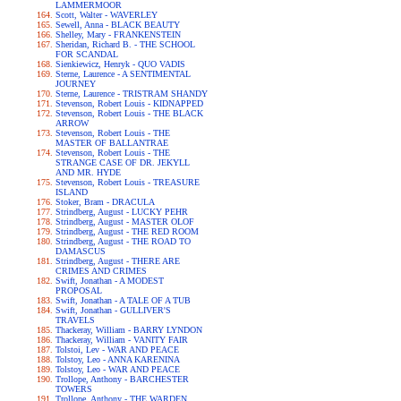
LAMMERMOOR
Scott, Walter - WAVERLEY
Sewell, Anna - BLACK BEAUTY
Shelley, Mary - FRANKENSTEIN
Sheridan, Richard B. - THE SCHOOL
FOR SCANDAL
Sienkiewicz, Henryk - QUO VADIS
Sterne, Laurence - A SENTIMENTAL
JOURNEY
Sterne, Laurence - TRISTRAM SHANDY
Stevenson, Robert Louis - KIDNAPPED
Stevenson, Robert Louis - THE BLACK
ARROW
Stevenson, Robert Louis - THE
MASTER OF BALLANTRAE
Stevenson, Robert Louis - THE
STRANGE CASE OF DR. JEKYLL
AND MR. HYDE
Stevenson, Robert Louis - TREASURE
ISLAND
Stoker, Bram - DRACULA
Strindberg, August - LUCKY PEHR
Strindberg, August - MASTER OLOF
Strindberg, August - THE RED ROOM
Strindberg, August - THE ROAD TO
DAMASCUS
Strindberg, August - THERE ARE
CRIMES AND CRIMES
Swift, Jonathan - A MODEST
PROPOSAL
Swift, Jonathan - A TALE OF A TUB
Swift, Jonathan - GULLIVER'S
TRAVELS
Thackeray, William - BARRY LYNDON
Thackeray, William - VANITY FAIR
Tolstoi, Lev - WAR AND PEACE
Tolstoy, Leo - ANNA KARENINA
Tolstoy, Leo - WAR AND PEACE
Trollope, Anthony - BARCHESTER
TOWERS
Trollope, Anthony - THE WARDEN