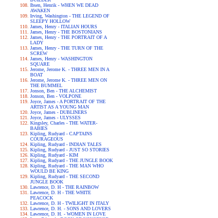
Ibsen, Henrik - WHEN WE DEAD
AWAKEN
Irving, Washington - THE LEGEND OF
SLEEPY HOLLOW
James, Henry - ITALIAN HOURS
James, Henry - THE BOSTONIANS
James, Henry - THE PORTRAIT OF A
LADY
James, Henry - THE TURN OF THE
SCREW
James, Henry - WASHINGTON
SQUARE
Jerome, Jerome K. - THREE MEN IN A
BOAT
Jerome, Jerome K. - THREE MEN ON
THE BUMMEL
Jonson, Ben - THE ALCHEMIST
Jonson, Ben - VOLPONE
Joyce, James - A PORTRAIT OF THE
ARTIST AS A YOUNG MAN
Joyce, James - DUBLINERS
Joyce, James - ULYSSES
Kingsley, Charles - THE WATER-
BABIES
Kipling, Rudyard - CAPTAINS
COURAGEOUS
Kipling, Rudyard - INDIAN TALES
Kipling, Rudyard - JUST SO STORIES
Kipling, Rudyard - KIM
Kipling, Rudyard - THE JUNGLE BOOK
Kipling, Rudyard - THE MAN WHO
WOULD BE KING
Kipling, Rudyard - THE SECOND
JUNGLE BOOK
Lawrence, D. H - THE RAINBOW
Lawrence, D. H - THE WHITE
PEACOCK
Lawrence, D. H - TWILIGHT IN ITALY
Lawrence, D. H. - SONS AND LOVERS
Lawrence, D. H. - WOMEN IN LOVE