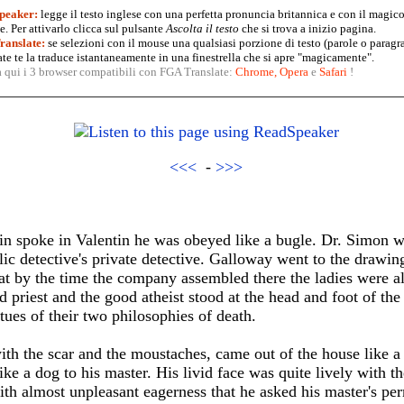
peaker:
legge il testo inglese con una perfetta pronuncia britannica e con il magico
. Per attivarlo clicca sul pulsante
Ascolta il testo
che si trova a inizio pagina.
anslate:
se selezioni con il mouse una qualsiasi porzione di testo (parole o paragr
te te la traduce istantaneamente in una finestrella che si apre "magicamente".
a qui i 3 browser compatibili con FGA Translate:
Chrome
,
Opera
e
Safari
!
<<<
-
>>>
ain spoke in Valentin he was obeyed like a bugle. Dr. Simon 
lic detective's private detective. Galloway went to the drawin
at by the time the company assembled there the ladies were al
priest and the good atheist stood at the head and foot of th
tues of their two philosophies of death.
ith the scar and the moustaches, came out of the house like a
ike a dog to his master. His livid face was quite lively with t
with almost unpleasant eagerness that he asked his master's pe