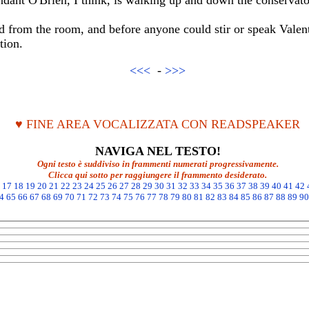
ant O'Brien, I think, is walking up and down the conservator
ed from the room, and before anyone could stir or speak Vale
tion.
<<<
-
>>>
♥ FINE AREA VOCALIZZATA CON READSPEAKER
NAVIGA NEL TESTO!
Ogni testo è suddiviso in frammenti numerati progressivamente.
Clicca qui sotto per raggiungere il frammento desiderato.
17
18
19
20
21
22
23
24
25
26
27
28
29
30
31
32
33
34
35
36
37
38
39
40
41
42
4
65
66
67
68
69
70
71
72
73
74
75
76
77
78
79
80
81
82
83
84
85
86
87
88
89
90