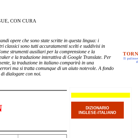
GUE, CON CURA
randi opere che sono state scritte in questa lingua: i
ri classici sono tutti accuratamenti scelti e suddivisi in
Come strumenti ausiliari per la comprensione e la
TORN
eaker e la traduzione interattiva di Google Translate. Per
Il palinse
mente, la traduzione in italiano comparirà in una
d
 errori ma si tratta comunque di un aiuto notevole. A fondo
 di dialogare con noi.
N
DIZIONARIO
INGLESE-ITALIANO