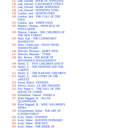
Lear, Edward - BOOK OF NONSENSE
Lear, Edward - LAUGHABLE LYRICS
Lear, Edward - MORE NONSENSE
Lear, Edward - NONSENSE SONG
London, Jack - MARTIN EDEN
London, Jack - THE CALL OF THE
WILD
London, Jack - WHITE FANG
Malthus, Thomas - PRINCIPLE OF
POPULATION
Marryat, Captain - THE CHILDREN OF
THE NEW FOREST
Marx, Karl - THE COMMUNIST
MANIFESTO
Mary, Charles and - TALES FROM
SHAKESPEARE
Melville, Hermann - MOBY DICK
Melville, Hermann - TYPEE
Mrs. Beeton - THE BOOK OF
HOUSEHOLD MANAGEMENT
Nesbit, E. - FIVE CHILDREN AND IT
Nesbit, E. - THE PHOENIX AND THE
CARPET
Nesbit, E. - THE RAILWAY CHILDREN
Nesbit, E. - THE STORY OF THE
AMULET
Pascal, Blaise - PENSEES
Pellico, Silvio - LE MIE PRIGIONI
Poe, Edgar A. - THE FALL OF THE
HOUSE OF USHER
Richardson, Samuel - PAMELA
Rider Haggard, H. - ALLAN
QUATERMAIN
Rider Haggard, H. - KING SOLOMON'S
MINES
Schopenhauer, Arthur - THE ART OF
CONTROVERSY
Scott, Walter - IVANHOE
Scott, Walter - QUENTIN DURWARD
Scott, Walter - ROB ROY
Scott, Walter - THE BRIDE OF