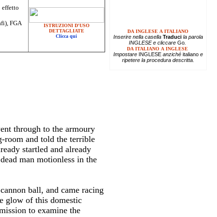
 effetto
afi), FGA
ISTRUZIONI D'USO
DETTAGLIATE
DA INGLESE A ITALIANO
Clicca qui
Inserire
nella casella
Traduci
la parola
INGLESE e cliccare
Go
.
DA ITALIANO A INGLESE
Impostare
INGLESE
anziché
italiano
e
ripetere la procedura descritta.
went through to the armoury
g-room and told the terrible
ready startled and already
e dead man motionless in the
 cannon ball, and came racing
he glow of this domestic
rmission to examine the