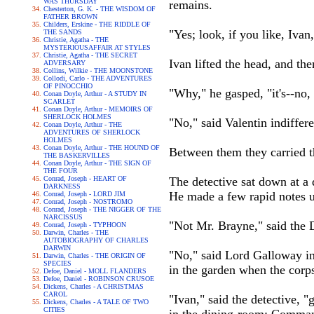
WAS THURSDAY
remains.
Chesterton, G. K. - THE WISDOM OF
FATHER BROWN
Childers, Erskine - THE RIDDLE OF
"Yes; look, if you like, Ivan
THE SANDS
Christie, Agatha - THE
MYSTERIOUSAFFAIR AT STYLES
Christie, Agatha - THE SECRET
Ivan lifted the head, and the
ADVERSARY
Collins, Wilkie - THE MOONSTONE
Collodi, Carlo - THE ADVENTURES
OF PINOCCHIO
"Why," he gasped, "it's--no, 
Conan Doyle, Arthur - A STUDY IN
SCARLET
Conan Doyle, Arthur - MEMOIRS OF
SHERLOCK HOLMES
"No," said Valentin indiffere
Conan Doyle, Arthur - THE
ADVENTURES OF SHERLOCK
HOLMES
Conan Doyle, Arthur - THE HOUND OF
Between them they carried th
THE BASKERVILLES
Conan Doyle, Arthur - THE SIGN OF
THE FOUR
Conrad, Joseph - HEART OF
The detective sat down at a d
DARKNESS
He made a few rapid notes up
Conrad, Joseph - LORD JIM
Conrad, Joseph - NOSTROMO
Conrad, Joseph - THE NIGGER OF THE
NARCISSUS
"Not Mr. Brayne," said the 
Conrad, Joseph - TYPHOON
Darwin, Charles - THE
AUTOBIOGRAPHY OF CHARLES
DARWIN
"No," said Lord Galloway in
Darwin, Charles - THE ORIGIN OF
SPECIES
in the garden when the corp
Defoe, Daniel - MOLL FLANDERS
Defoe, Daniel - ROBINSON CRUSOE
Dickens, Charles - A CHRISTMAS
CAROL
"Ivan," said the detective,
Dickens, Charles - A TALE OF TWO
CITIES