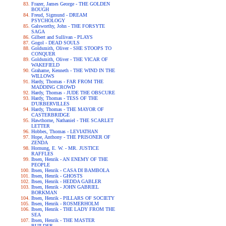
Frazer, James George - THE GOLDEN
BOUGH
Freud, Sigmund - DREAM
PSYCHOLOGY
Galsworthy, John - THE FORSYTE
SAGA
Gilbert and Sullivan - PLAYS
Gogol - DEAD SOULS
Goldsmith, Oliver - SHE STOOPS TO
CONQUER
Goldsmith, Oliver - THE VICAR OF
WAKEFIELD
Grahame, Kenneth - THE WIND IN THE
WILLOWS
Hardy, Thomas - FAR FROM THE
MADDING CROWD
Hardy, Thomas - JUDE THE OBSCURE
Hardy, Thomas - TESS OF THE
D'URBERVILLES
Hardy, Thomas - THE MAYOR OF
CASTERBRIDGE
Hawthorne, Nathaniel - THE SCARLET
LETTER
Hobbes, Thomas - LEVIATHAN
Hope, Anthony - THE PRISONER OF
ZENDA
Hornung, E. W. - MR. JUSTICE
RAFFLES
Ibsen, Henrik - AN ENEMY OF THE
PEOPLE
Ibsen, Henrik - CASA DI BAMBOLA
Ibsen, Henrik - GHOSTS
Ibsen, Henrik - HEDDA GABLER
Ibsen, Henrik - JOHN GABRIEL
BORKMAN
Ibsen, Henrik - PILLARS OF SOCIETY
Ibsen, Henrik - ROSMERHOLM
Ibsen, Henrik - THE LADY FROM THE
SEA
Ibsen, Henrik - THE MASTER
BUILDER