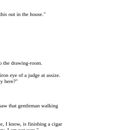
this out in the house."
to the drawing-room.
iron eye of a judge at assize.
dy here?"
 saw that gentleman walking
 I know, is finishing a cigar