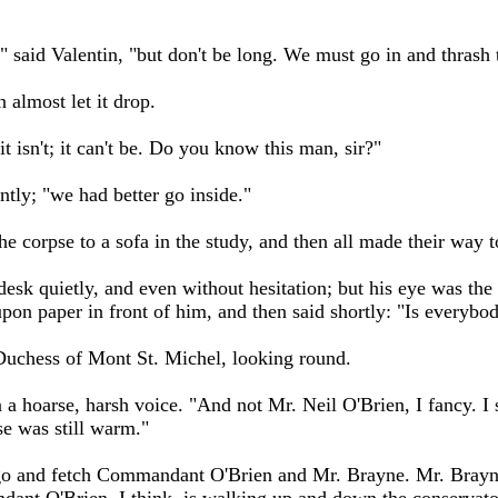
," said Valentin, "but don't be long. We must go in and thrash 
n almost let it drop.
it isn't; it can't be. Do you know this man, sir?"
ntly; "we had better go inside."
e corpse to a sofa in the study, and then all made their way 
esk quietly, and even without hesitation; but his eye was the 
on paper in front of him, and then said shortly: "Is everybo
Duchess of Mont St. Michel, looking round.
 a hoarse, harsh voice. "And not Mr. Neil O'Brien, I fancy. I
se was still warm."
 "go and fetch Commandant O'Brien and Mr. Brayne. Mr. Brayne,