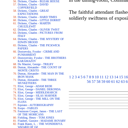
in the dining-room; Command
Dickens, Charles - BLEAK HOUSE
Dickens, Charles - DAVID
COPPERFIELD
Dickens, Charles - GREAT
The faithful attendant flash
EXPECTATIONS
soldierly swiftness of exposi
Dickens, Charles - HARD TIMES
Dickens, Charles - LITTLE DORRIT
Dickens, Charles - MARTIN
CHUZZLEWIT
Dickens, Charles - OLIVER TWIST
Dickens, Charles - PICTURES FROM
ITALY
Dickens, Charles - THE MYSTERY OF
EDWIN DROOD
Dickens, Charles - THE PICKWICK
PAPERS
Dostoevsky, Fyodor - CRIME AND
PUNISHMENT
Dostoyevsky, Fyodor - THE BROTHERS
KARAMAZOV
Du Maurier, George - TRILBY
Dumas, Alexandre - THE COUNT OF
MONTE CRISTO
Dumas, Alexandre - THE MAN IN THE
1
2
3
4
5
6
7
8
9
10
11
12
13
14
15
16
IRON MASK
Dumas, Alexandre - THE THREE
56
57
58
59
60
61
62
63
6
MUSKETEERS
Eliot, George - ADAM BEDE
Eliot, George - DANIEL DERONDA
Eliot, George - MIDDLEMARCH
Eliot, George - SILAS MARNER
Eliot, George - THE MILL ON THE
FLOSS
Equiano - AUTOBIOGRAPHY
Esopo - FABLES
Fenimore Cooper, James - THE LAST
OF THE MOHICANS
Fielding, Henry - TOM JONES
Flaubert, Gustave - MADAME BOVARY
Frank Baum, L. - THE WONDERFUL
WIZARD OF OZ