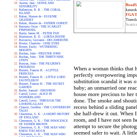
Austen, Jane - SENSE AND
ReadS
SENSIBILITY
karaoke
Ballantyne, R. B. - THE CORAL
ISLAND
FGA Tr
Balzac, Honore de - EUGENIE
Transla
GRANDET
Balzac, Honore de - FATHER GORIOT
Scaric
Baroness Orczy - THE SCARLET
PIMPERNEL
Barrie, James M. - PETER PAN
Blackmore, R. D. - LORNA DOONE
Boccaccio, Giovanni - DECAMERONE
Bronte, Charlotte - JANE EYRE
Bronte, Emily - WUTHERING
HEIGHTS
Buchan, John - PRESTER JOHN
Buchan, John - THE THIRTY-NINE
STEPS
Bunyan, John - THE PILGRIM'S
PROGRESS
When a woman thinks that her 
Burnett, Frances H. - A LITTLE
PRINCESS
perfectly overpowering impul
Burnett, Frances H. - LITTLE LORD
substitution scandal it was 
FAUNTLEROY
Burnett, Frances H. - THE SECRET
baby; an unmarried one reach
GARDEN
Butler, Samuel - EREWHON
house more precious to her t
Carroll, Lewis - ALICE IN
WONDERLAND
done. The smoke and shoutin
Carroll, Lewis - THROUGH THE
LOOKING-GLASS
recess behind a sliding panel
Chaucer, Geoffrey - THE CANTERBURY
TALES
she half-drew it out. When I 
Chesterton, G. K. - A SHORT HISTORY
OF ENGLAND
room, and I have not seen he
Chesterton, G. K. - THE INNOCENCE
OF FATHER BROWN
attempt to secure the photo
Chesterton, G. K. - THE MAN WHO
KNEW TOO MUCH
seemed safer to wait. A littl
Chesterton, G. K. - THE MAN WHO