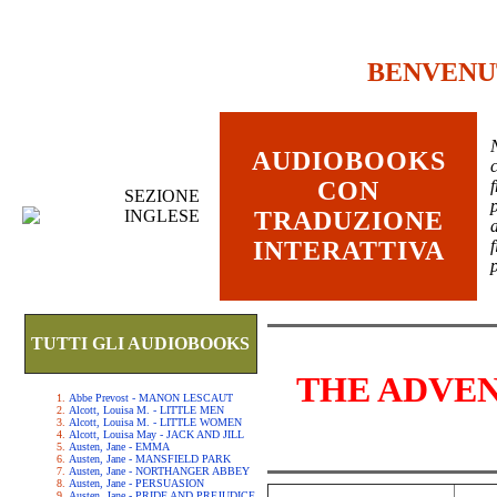
BENVENU
AUDIOBOOKS
c
CON
SEZIONE
INGLESE
TRADUZIONE
INTERATTIVA
TUTTI GLI AUDIOBOOKS
THE ADVE
Abbe Prevost - MANON LESCAUT
Alcott, Louisa M. - LITTLE MEN
Alcott, Louisa M. - LITTLE WOMEN
Alcott, Louisa May - JACK AND JILL
Austen, Jane - EMMA
Austen, Jane - MANSFIELD PARK
Austen, Jane - NORTHANGER ABBEY
Austen, Jane - PERSUASION
Austen, Jane - PRIDE AND PREJUDICE