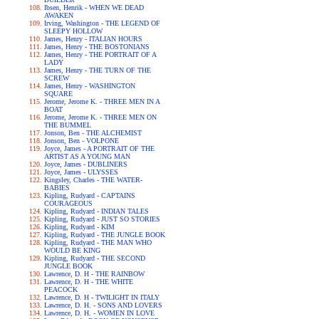
Ibsen, Henrik - WHEN WE DEAD
AWAKEN
Irving, Washington - THE LEGEND OF
SLEEPY HOLLOW
James, Henry - ITALIAN HOURS
James, Henry - THE BOSTONIANS
James, Henry - THE PORTRAIT OF A
LADY
James, Henry - THE TURN OF THE
SCREW
James, Henry - WASHINGTON
SQUARE
Jerome, Jerome K. - THREE MEN IN A
BOAT
Jerome, Jerome K. - THREE MEN ON
THE BUMMEL
Jonson, Ben - THE ALCHEMIST
Jonson, Ben - VOLPONE
Joyce, James - A PORTRAIT OF THE
ARTIST AS A YOUNG MAN
Joyce, James - DUBLINERS
Joyce, James - ULYSSES
Kingsley, Charles - THE WATER-
BABIES
Kipling, Rudyard - CAPTAINS
COURAGEOUS
Kipling, Rudyard - INDIAN TALES
Kipling, Rudyard - JUST SO STORIES
Kipling, Rudyard - KIM
Kipling, Rudyard - THE JUNGLE BOOK
Kipling, Rudyard - THE MAN WHO
WOULD BE KING
Kipling, Rudyard - THE SECOND
JUNGLE BOOK
Lawrence, D. H - THE RAINBOW
Lawrence, D. H - THE WHITE
PEACOCK
Lawrence, D. H - TWILIGHT IN ITALY
Lawrence, D. H. - SONS AND LOVERS
Lawrence, D. H. - WOMEN IN LOVE