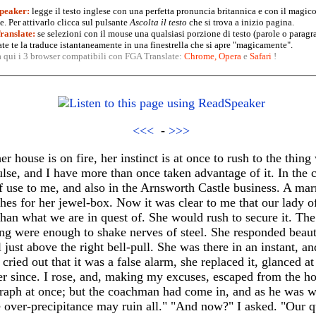
peaker:
legge il testo inglese con una perfetta pronuncia britannica e con il magico
. Per attivarlo clicca sul pulsante
Ascolta il testo
che si trova a inizio pagina.
anslate:
se selezioni con il mouse una qualsiasi porzione di testo (parole o paragr
te te la traduce istantaneamente in una finestrella che si apre "magicamente".
a qui i 3 browser compatibili con FGA Translate:
Chrome
,
Opera
e
Safari
!
<<<
-
>>>
house is on fire, her instinct is at once to rush to the thing 
se, and I have more than once taken advantage of it. In the c
of use to me, and also in the Arnsworth Castle business. A ma
es for her jewel-box. Now it was clear to me that our lady of
han what we are in quest of. She would rush to secure it. The
g were enough to shake nerves of steel. She responded beauti
 just above the right bell-pull. She was there in an instant, an
cried out that it was a false alarm, she replaced it, glanced a
r since. I rose, and, making my excuses, escaped from the ho
graph at once; but the coachman had come in, and as he was w
e over-precipitance may ruin all." "And now?" I asked. "Our que