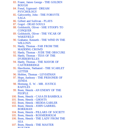
Frazer, James George - THE GOLDEN
BOUGH
Freud, Sigmund - DREAM
PSYCHOLOGY
Galsworthy, John - THE FORSYTE
SAGA
Gilbert and Sullivan - PLAYS
Gogol - DEAD SOULS
Goldsmith, Oliver - SHE STOOPS TO
CONQUER
Goldsmith, Oliver - THE VICAR OF
WAKEFIELD
Grahame, Kenneth - THE WIND IN THE
WILLOWS
Hardy, Thomas - FAR FROM THE
MADDING CROWD
Hardy, Thomas - JUDE THE OBSCURE
Hardy, Thomas - TESS OF THE
D'URBERVILLES
Hardy, Thomas - THE MAYOR OF
CASTERBRIDGE
Hawthorne, Nathaniel - THE SCARLET
LETTER
Hobbes, Thomas - LEVIATHAN
Hope, Anthony - THE PRISONER OF
ZENDA
Hornung, E. W. - MR. JUSTICE
RAFFLES
Ibsen, Henrik - AN ENEMY OF THE
PEOPLE
Ibsen, Henrik - CASA DI BAMBOLA
Ibsen, Henrik - GHOSTS
Ibsen, Henrik - HEDDA GABLER
Ibsen, Henrik - JOHN GABRIEL
BORKMAN
Ibsen, Henrik - PILLARS OF SOCIETY
Ibsen, Henrik - ROSMERHOLM
Ibsen, Henrik - THE LADY FROM THE
SEA
Ibsen, Henrik - THE MASTER
BUILDER