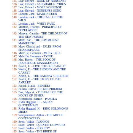
Lear, Edward - BOOK OF NONSENSE
Lear, Edward - LAUGHABLE LYRICS
Lear, Edward - MORE NONSENSE
Lear, Edward - NONSENSE SONG
London, Jack - MARTIN EDEN
London, Jack - THE CALL OF THE
WILD
London, Jack - WHITE FANG
Malthus, Thomas - PRINCIPLE OF
POPULATION
Marryat, Captain - THE CHILDREN OF
THE NEW FOREST
Marx, Karl - THE COMMUNIST
MANIFESTO
Mary, Charles and - TALES FROM
SHAKESPEARE
Melville, Hermann - MOBY DICK
Melville, Hermann - TYPEE
Mrs. Beeton - THE BOOK OF
HOUSEHOLD MANAGEMENT
Nesbit, E. - FIVE CHILDREN AND IT
Nesbit, E. - THE PHOENIX AND THE
CARPET
Nesbit, E. - THE RAILWAY CHILDREN
Nesbit, E. - THE STORY OF THE
AMULET
Pascal, Blaise - PENSEES
Pellico, Silvio - LE MIE PRIGIONI
Poe, Edgar A. - THE FALL OF THE
HOUSE OF USHER
Richardson, Samuel - PAMELA
Rider Haggard, H. - ALLAN
QUATERMAIN
Rider Haggard, H. - KING SOLOMON'S
MINES
Schopenhauer, Arthur - THE ART OF
CONTROVERSY
Scott, Walter - IVANHOE
Scott, Walter - QUENTIN DURWARD
Scott, Walter - ROB ROY
Scott, Walter - THE BRIDE OF