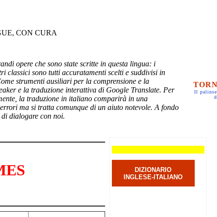
GUE, CON CURA
randi opere che sono state scritte in questa lingua: i
ri classici sono tutti accuratamenti scelti e suddivisi in
Come strumenti ausiliari per la comprensione e la
TORN
eaker e la traduzione interattiva di Google Translate. Per
Il palinse
mente, la traduzione in italiano comparirà in una
d
 errori ma si tratta comunque di un aiuto notevole. A fondo
 di dialogare con noi.
MES
DIZIONARIO
INGLESE-ITALIANO