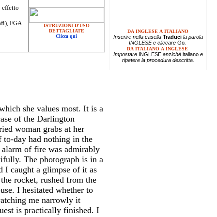
 effetto
afi), FGA
ISTRUZIONI D'USO
DETTAGLIATE
DA INGLESE A ITALIANO
Clicca qui
Inserire
nella casella
Traduci
la parola
INGLESE e cliccare
Go
.
DA ITALIANO A INGLESE
Impostare
INGLESE
anziché
italiano
e
ripetere la procedura descritta.
which she values most. It is a
ase of the Darlington
rried woman grabs at her
 to-day had nothing in the
 alarm of fire was admirably
fully. The photograph is in a
d I caught a glimpse of it as
t the rocket, rushed from the
use. I hesitated whether to
atching me narrowly it
st is practically finished. I