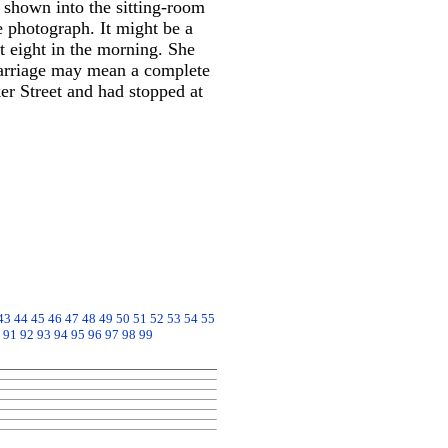
 shown into the sitting-room
e photograph. It might be a
t eight in the morning. She
 marriage may mean a complete
er Street and had stopped at
43
44
45
46
47
48
49
50
51
52
53
54
55
91
92
93
94
95
96
97
98
99