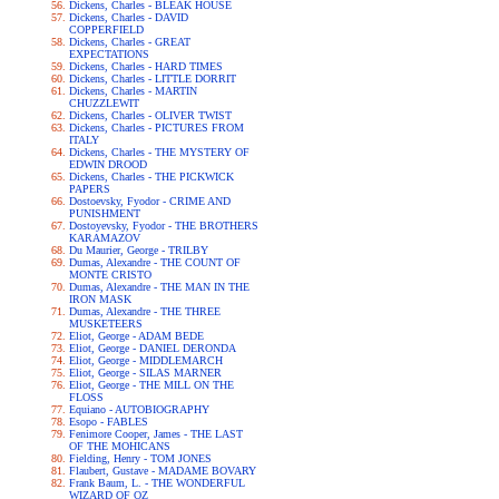
Dickens, Charles - BLEAK HOUSE
Dickens, Charles - DAVID
COPPERFIELD
Dickens, Charles - GREAT
EXPECTATIONS
Dickens, Charles - HARD TIMES
Dickens, Charles - LITTLE DORRIT
Dickens, Charles - MARTIN
CHUZZLEWIT
Dickens, Charles - OLIVER TWIST
Dickens, Charles - PICTURES FROM
ITALY
Dickens, Charles - THE MYSTERY OF
EDWIN DROOD
Dickens, Charles - THE PICKWICK
PAPERS
Dostoevsky, Fyodor - CRIME AND
PUNISHMENT
Dostoyevsky, Fyodor - THE BROTHERS
KARAMAZOV
Du Maurier, George - TRILBY
Dumas, Alexandre - THE COUNT OF
MONTE CRISTO
Dumas, Alexandre - THE MAN IN THE
IRON MASK
Dumas, Alexandre - THE THREE
MUSKETEERS
Eliot, George - ADAM BEDE
Eliot, George - DANIEL DERONDA
Eliot, George - MIDDLEMARCH
Eliot, George - SILAS MARNER
Eliot, George - THE MILL ON THE
FLOSS
Equiano - AUTOBIOGRAPHY
Esopo - FABLES
Fenimore Cooper, James - THE LAST
OF THE MOHICANS
Fielding, Henry - TOM JONES
Flaubert, Gustave - MADAME BOVARY
Frank Baum, L. - THE WONDERFUL
WIZARD OF OZ