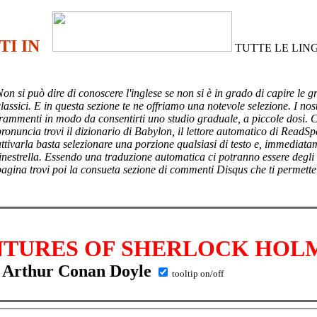
TI IN
TUTTE LE LIN
Non si può dire di conoscere l'inglese se non si è in grado di capire le g
lassici. E in questa sezione te ne offriamo una notevole selezione. I nost
frammenti in modo da consentirti uno studio graduale, a piccole dosi. 
pronuncia trovi il dizionario di Babylon, il lettore automatico di ReadSp
attivarla basta selezionare una porzione qualsiasi di testo e, immediata
finestrella. Essendo una traduzione automatica ci potranno essere degli
pagina trovi poi
la consueta sezione di commenti Disqus che ti permette
NTURES OF SHERLOCK HOL
Arthur Conan Doyle
tooltip on/off