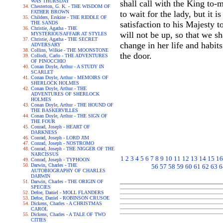
WAS THURSDAY
shall call with the King to-
Chesterton, G. K. - THE WISDOM OF
FATHER BROWN
to wait for the lady, but it
Childers, Erskine - THE RIDDLE OF
satisfaction to his Majesty 
THE SANDS
Christie, Agatha - THE
will not be up, so that we s
MYSTERIOUSAFFAIR AT STYLES
Christie, Agatha - THE SECRET
change in her life and habit
ADVERSARY
Collins, Wilkie - THE MOONSTONE
the door.
Collodi, Carlo - THE ADVENTURES
OF PINOCCHIO
Conan Doyle, Arthur - A STUDY IN
SCARLET
Conan Doyle, Arthur - MEMOIRS OF
SHERLOCK HOLMES
Conan Doyle, Arthur - THE
ADVENTURES OF SHERLOCK
HOLMES
Conan Doyle, Arthur - THE HOUND OF
THE BASKERVILLES
Conan Doyle, Arthur - THE SIGN OF
THE FOUR
Conrad, Joseph - HEART OF
DARKNESS
Conrad, Joseph - LORD JIM
Conrad, Joseph - NOSTROMO
Conrad, Joseph - THE NIGGER OF THE
NARCISSUS
1
2
3
4
5
6
7
8
9
10
11
12
13
14
15
16
Conrad, Joseph - TYPHOON
Darwin, Charles - THE
56
57
58
59
60
61
62
63
6
AUTOBIOGRAPHY OF CHARLES
DARWIN
Darwin, Charles - THE ORIGIN OF
SPECIES
Defoe, Daniel - MOLL FLANDERS
Defoe, Daniel - ROBINSON CRUSOE
Dickens, Charles - A CHRISTMAS
CAROL
Dickens, Charles - A TALE OF TWO
CITIES