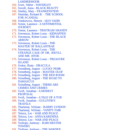
LAMMERMOOR
Scott, Walter - WAVERLEY
Sewell, Anna - BLACK BEAUTY
Shelley, Mary - FRANKENSTEIN
Sheridan, Richard B. - THE SCHOOL
FOR SCANDAL
Sienkiewicz, Henryk - QUO VADIS
Sterne, Laurence - A SENTIMENTAL
JOURNEY
Sterne, Laurence - TRISTRAM SHANDY
Stevenson, Robert Louis - KIDNAPPED
Stevenson, Robert Louis - THE BLACK
ARROW
Stevenson, Robert Louis - THE
MASTER OF BALLANTRAE
Stevenson, Robert Louis - THE
STRANGE CASE OF DR. JEKYLL
AND MR. HYDE
Stevenson, Robert Louis - TREASURE
ISLAND
Stoker, Bram - DRACULA
Strindberg, August - LUCKY PEHR
Strindberg, August - MASTER OLOF
Strindberg, August - THE RED ROOM
Strindberg, August - THE ROAD TO
DAMASCUS
Strindberg, August - THERE ARE
CRIMES AND CRIMES
Swift, Jonathan - A MODEST
PROPOSAL
Swift, Jonathan - A TALE OF A TUB
Swift, Jonathan - GULLIVER'S
TRAVELS
Thackeray, William - BARRY LYNDON
Thackeray, William - VANITY FAIR
Tolstoi, Lev - WAR AND PEACE
Tolstoy, Leo - ANNA KARENINA
Tolstoy, Leo - WAR AND PEACE
Trollope, Anthony - BARCHESTER
TOWERS
Trollope, Anthony - THE WARDEN