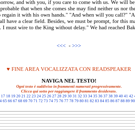
morrow, and with you, if you care to come with us. We will be
 is probable that when she comes she may find neither us nor th
to regain it with his own hands." "And when will you call?" "A
hall have a clear field. Besides, we must be prompt, for this
s. I must wire to the King without delay." We had reached Bak
<<<
-
>>>
♥ FINE AREA VOCALIZZATA CON READSPEAKER
NAVIGA NEL TESTO!
Ogni testo è suddiviso in frammenti numerati progressivamente.
Clicca qui sotto per raggiungere il frammento desiderato.
17
18
19
20
21
22
23
24
25
26
27
28
29
30
31
32
33
34
35
36
37
38
39
40
41
42
4
65
66
67
68
69
70
71
72
73
74
75
76
77
78
79
80
81
82
83
84
85
86
87
88
89
90