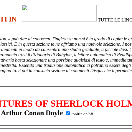
TI IN
TUTTE LE LIN
Non si può dire di conoscere l'inglese se non si è in grado di capire le g
lassici. E in questa sezione te ne offriamo una notevole selezione. I nost
frammenti in modo da consentirti uno studio graduale, a piccole dosi. 
pronuncia trovi il dizionario di Babylon, il lettore automatico di ReadSp
attivarla basta selezionare una porzione qualsiasi di testo e, immediata
finestrella. Essendo una traduzione automatica ci potranno essere degli
pagina trovi poi
la consueta sezione di commenti Disqus che ti permette
NTURES OF SHERLOCK HOL
Arthur Conan Doyle
tooltip on/off