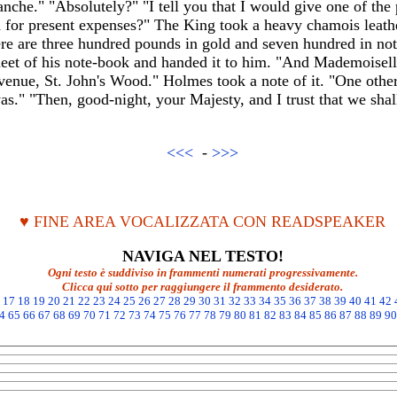
nche." "Absolutely?" "I tell you that I would give one of th
 for present expenses?" The King took a heavy chamois leath
here are three hundred pounds in gold and seven hundred in no
heet of his note-book and handed it to him. "And Mademoiselle
enue, St. John's Wood." Holmes took a note of it. "One other
was." "Then, good-night, your Majesty, and I trust that we sh
<<<
-
>>>
♥ FINE AREA VOCALIZZATA CON READSPEAKER
NAVIGA NEL TESTO!
Ogni testo è suddiviso in frammenti numerati progressivamente.
Clicca qui sotto per raggiungere il frammento desiderato.
17
18
19
20
21
22
23
24
25
26
27
28
29
30
31
32
33
34
35
36
37
38
39
40
41
42
4
65
66
67
68
69
70
71
72
73
74
75
76
77
78
79
80
81
82
83
84
85
86
87
88
89
90