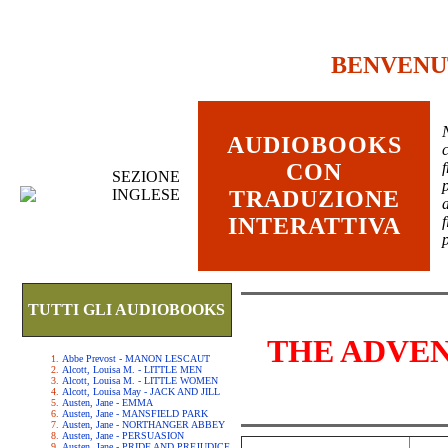
BENVENU
AUDIOBOOKS
c
CON
SEZIONE
INGLESE
TRADUZIONE
INTERATTIVA
TUTTI GLI AUDIOBOOKS
THE ADVE
Abbe Prevost - MANON LESCAUT
Alcott, Louisa M. - LITTLE MEN
Alcott, Louisa M. - LITTLE WOMEN
Alcott, Louisa May - JACK AND JILL
Austen, Jane - EMMA
Austen, Jane - MANSFIELD PARK
Austen, Jane - NORTHANGER ABBEY
Austen, Jane - PERSUASION
Austen, Jane - PRIDE AND PREJUDICE