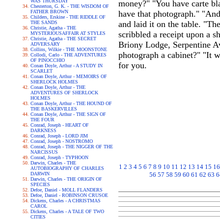
WAS THURSDAY
money?" "You have carte bla
Chesterton, G. K. - THE WISDOM OF
FATHER BROWN
have that photograph." "And
Childers, Erskine - THE RIDDLE OF
and laid it on the table. "T
THE SANDS
Christie, Agatha - THE
scribbled a receipt upon a s
MYSTERIOUSAFFAIR AT STYLES
Christie, Agatha - THE SECRET
Briony Lodge, Serpentine Av
ADVERSARY
Collins, Wilkie - THE MOONSTONE
photograph a cabinet?" "It 
Collodi, Carlo - THE ADVENTURES
OF PINOCCHIO
for you.
Conan Doyle, Arthur - A STUDY IN
SCARLET
Conan Doyle, Arthur - MEMOIRS OF
SHERLOCK HOLMES
Conan Doyle, Arthur - THE
ADVENTURES OF SHERLOCK
HOLMES
Conan Doyle, Arthur - THE HOUND OF
THE BASKERVILLES
Conan Doyle, Arthur - THE SIGN OF
THE FOUR
Conrad, Joseph - HEART OF
DARKNESS
Conrad, Joseph - LORD JIM
Conrad, Joseph - NOSTROMO
Conrad, Joseph - THE NIGGER OF THE
NARCISSUS
Conrad, Joseph - TYPHOON
Darwin, Charles - THE
1
2
3
4
5
6
7
8
9
10
11
12
13
14
15
16
AUTOBIOGRAPHY OF CHARLES
DARWIN
56
57
58
59
60
61
62
63
6
Darwin, Charles - THE ORIGIN OF
SPECIES
Defoe, Daniel - MOLL FLANDERS
Defoe, Daniel - ROBINSON CRUSOE
Dickens, Charles - A CHRISTMAS
CAROL
Dickens, Charles - A TALE OF TWO
CITIES