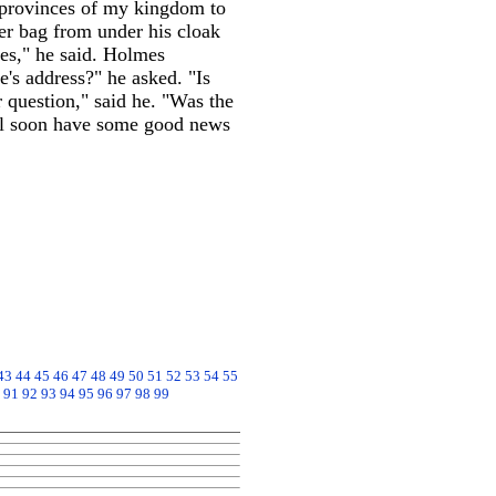
e provinces of my kingdom to
er bag from under his cloak
tes," he said. Holmes
's address?" he asked. "Is
 question," said he. "Was the
all soon have some good news
43
44
45
46
47
48
49
50
51
52
53
54
55
91
92
93
94
95
96
97
98
99