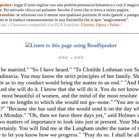
peaker:
legge il testo inglese con una perfetta pronuncia britannica e con il magico
. Per attivarlo clicca sul pulsante
Ascolta il testo
che si trova a inizio pagina.
anslate:
se selezioni con il mouse una qualsiasi porzione di testo (parole o paragr
te te la traduce istantaneamente in una finestrella che si apre "magicamente".
a qui i 3 browser compatibili con FGA Translate:
Chrome
,
Opera
e
Safari
!
<<<
-
>>>
 be married." "So I have heard." "To Clotilde Lothman von 
dinavia. You may know the strict principles of her family. She
bt as to my conduct would bring the matter to an end." "And 
d she will do it. I know that she will do it. You do not know 
he most beautiful of women, and the mind of the most resolute
re no lengths to which she would not go--none." "You are sur
?" "Because she has said that she would send it on the day wh
xt Monday." "Oh, then we have three days yet," said Holmes w
wo matters of importance to look into just at present. Your Maj
ertainly. You will find me at the Langham under the name o
e to let you know how we progress." "Pray do so. I shall be all