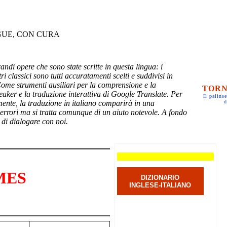
GUE, CON CURA
randi opere che sono state scritte in questa lingua: i
ri classici sono tutti accuratamenti scelti e suddivisi in
Come strumenti ausiliari per la comprensione e la
TORN
eaker e la traduzione interattiva di Google Translate. Per
Il palinse
mente, la traduzione in italiano comparirà in una
d
 errori ma si tratta comunque di un aiuto notevole. A fondo
 di dialogare con noi.
MES
DIZIONARIO
INGLESE-ITALIANO