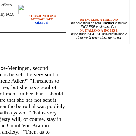
 effetto
afi), FGA
ISTRUZIONI D'USO
DETTAGLIATE
DA INGLESE A ITALIANO
Clicca qui
Inserire
nella casella
Traduci
la parola
INGLESE e cliccare
Go
.
DA ITALIANO A INGLESE
Impostare
INGLESE
anziché
italiano
e
ripetere la procedura descritta.
Saxe-Meningen, second
 is herself the very soul of
Irene Adler?" "Threatens to
her, but she has a soul of
 of men. Rather than I should
e that she has not sent it
en the betrothal was publicly
ith a yawn. "That is very
esty will, of course, stay in
f the Count Von Kramm."
 anxiety." "Then, as to