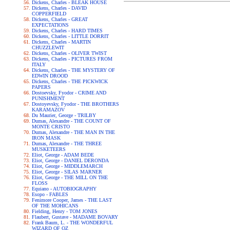
Dickens, Charles - BLEAK HOUSE
Dickens, Charles - DAVID
COPPERFIELD
Dickens, Charles - GREAT
EXPECTATIONS
Dickens, Charles - HARD TIMES
Dickens, Charles - LITTLE DORRIT
Dickens, Charles - MARTIN
CHUZZLEWIT
Dickens, Charles - OLIVER TWIST
Dickens, Charles - PICTURES FROM
ITALY
Dickens, Charles - THE MYSTERY OF
EDWIN DROOD
Dickens, Charles - THE PICKWICK
PAPERS
Dostoevsky, Fyodor - CRIME AND
PUNISHMENT
Dostoyevsky, Fyodor - THE BROTHERS
KARAMAZOV
Du Maurier, George - TRILBY
Dumas, Alexandre - THE COUNT OF
MONTE CRISTO
Dumas, Alexandre - THE MAN IN THE
IRON MASK
Dumas, Alexandre - THE THREE
MUSKETEERS
Eliot, George - ADAM BEDE
Eliot, George - DANIEL DERONDA
Eliot, George - MIDDLEMARCH
Eliot, George - SILAS MARNER
Eliot, George - THE MILL ON THE
FLOSS
Equiano - AUTOBIOGRAPHY
Esopo - FABLES
Fenimore Cooper, James - THE LAST
OF THE MOHICANS
Fielding, Henry - TOM JONES
Flaubert, Gustave - MADAME BOVARY
Frank Baum, L. - THE WONDERFUL
WIZARD OF OZ