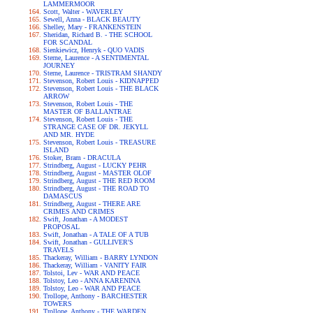
LAMMERMOOR
Scott, Walter - WAVERLEY
Sewell, Anna - BLACK BEAUTY
Shelley, Mary - FRANKENSTEIN
Sheridan, Richard B. - THE SCHOOL
FOR SCANDAL
Sienkiewicz, Henryk - QUO VADIS
Sterne, Laurence - A SENTIMENTAL
JOURNEY
Sterne, Laurence - TRISTRAM SHANDY
Stevenson, Robert Louis - KIDNAPPED
Stevenson, Robert Louis - THE BLACK
ARROW
Stevenson, Robert Louis - THE
MASTER OF BALLANTRAE
Stevenson, Robert Louis - THE
STRANGE CASE OF DR. JEKYLL
AND MR. HYDE
Stevenson, Robert Louis - TREASURE
ISLAND
Stoker, Bram - DRACULA
Strindberg, August - LUCKY PEHR
Strindberg, August - MASTER OLOF
Strindberg, August - THE RED ROOM
Strindberg, August - THE ROAD TO
DAMASCUS
Strindberg, August - THERE ARE
CRIMES AND CRIMES
Swift, Jonathan - A MODEST
PROPOSAL
Swift, Jonathan - A TALE OF A TUB
Swift, Jonathan - GULLIVER'S
TRAVELS
Thackeray, William - BARRY LYNDON
Thackeray, William - VANITY FAIR
Tolstoi, Lev - WAR AND PEACE
Tolstoy, Leo - ANNA KARENINA
Tolstoy, Leo - WAR AND PEACE
Trollope, Anthony - BARCHESTER
TOWERS
Trollope, Anthony - THE WARDEN