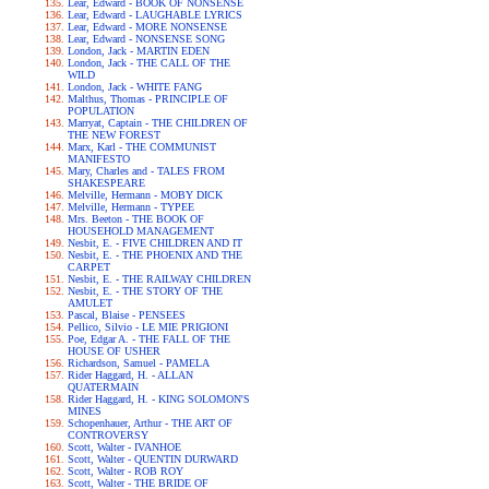
Lear, Edward - BOOK OF NONSENSE
Lear, Edward - LAUGHABLE LYRICS
Lear, Edward - MORE NONSENSE
Lear, Edward - NONSENSE SONG
London, Jack - MARTIN EDEN
London, Jack - THE CALL OF THE
WILD
London, Jack - WHITE FANG
Malthus, Thomas - PRINCIPLE OF
POPULATION
Marryat, Captain - THE CHILDREN OF
THE NEW FOREST
Marx, Karl - THE COMMUNIST
MANIFESTO
Mary, Charles and - TALES FROM
SHAKESPEARE
Melville, Hermann - MOBY DICK
Melville, Hermann - TYPEE
Mrs. Beeton - THE BOOK OF
HOUSEHOLD MANAGEMENT
Nesbit, E. - FIVE CHILDREN AND IT
Nesbit, E. - THE PHOENIX AND THE
CARPET
Nesbit, E. - THE RAILWAY CHILDREN
Nesbit, E. - THE STORY OF THE
AMULET
Pascal, Blaise - PENSEES
Pellico, Silvio - LE MIE PRIGIONI
Poe, Edgar A. - THE FALL OF THE
HOUSE OF USHER
Richardson, Samuel - PAMELA
Rider Haggard, H. - ALLAN
QUATERMAIN
Rider Haggard, H. - KING SOLOMON'S
MINES
Schopenhauer, Arthur - THE ART OF
CONTROVERSY
Scott, Walter - IVANHOE
Scott, Walter - QUENTIN DURWARD
Scott, Walter - ROB ROY
Scott, Walter - THE BRIDE OF