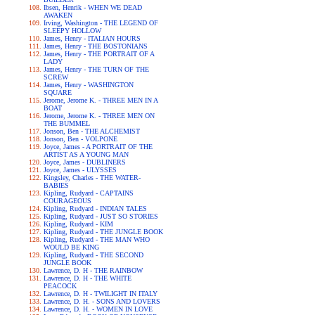
Ibsen, Henrik - WHEN WE DEAD
AWAKEN
Irving, Washington - THE LEGEND OF
SLEEPY HOLLOW
James, Henry - ITALIAN HOURS
James, Henry - THE BOSTONIANS
James, Henry - THE PORTRAIT OF A
LADY
James, Henry - THE TURN OF THE
SCREW
James, Henry - WASHINGTON
SQUARE
Jerome, Jerome K. - THREE MEN IN A
BOAT
Jerome, Jerome K. - THREE MEN ON
THE BUMMEL
Jonson, Ben - THE ALCHEMIST
Jonson, Ben - VOLPONE
Joyce, James - A PORTRAIT OF THE
ARTIST AS A YOUNG MAN
Joyce, James - DUBLINERS
Joyce, James - ULYSSES
Kingsley, Charles - THE WATER-
BABIES
Kipling, Rudyard - CAPTAINS
COURAGEOUS
Kipling, Rudyard - INDIAN TALES
Kipling, Rudyard - JUST SO STORIES
Kipling, Rudyard - KIM
Kipling, Rudyard - THE JUNGLE BOOK
Kipling, Rudyard - THE MAN WHO
WOULD BE KING
Kipling, Rudyard - THE SECOND
JUNGLE BOOK
Lawrence, D. H - THE RAINBOW
Lawrence, D. H - THE WHITE
PEACOCK
Lawrence, D. H - TWILIGHT IN ITALY
Lawrence, D. H. - SONS AND LOVERS
Lawrence, D. H. - WOMEN IN LOVE