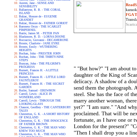
Austen, Jane - SENSE AND
ReadS
SENSIBILITY
karaoke
Ballantyne, R. B. - THE CORAL
ISLAND
FGA Tr
Balzac, Honore de - EUGENIE
Transla
GRANDET
Balzac, Honore de - FATHER GORIOT
Scaric
Baroness Orczy - THE SCARLET
PIMPERNEL
Barrie, James M. - PETER PAN
Blackmore, R. D. - LORNA DOONE
Boccaccio, Giovanni - DECAMERONE
Bronte, Charlotte - JANE EYRE
Bronte, Emily - WUTHERING
HEIGHTS
Buchan, John - PRESTER JOHN
Buchan, John - THE THIRTY-NINE
STEPS
Bunyan, John - THE PILGRIM'S
PROGRESS
" "But how?" "I am about to
Burnett, Frances H. - A LITTLE
PRINCESS
daughter of the King of Scan
Burnett, Frances H. - LITTLE LORD
delicacy. A shadow of a dou
FAUNTLEROY
Burnett, Frances H. - THE SECRET
send them the photograph. An
GARDEN
Butler, Samuel - EREWHON
steel. She has the face of t
Carroll, Lewis - ALICE IN
WONDERLAND
marry another woman, there a
Carroll, Lewis - THROUGH THE
LOOKING-GLASS
yet?" "I am sure." "And why
Chaucer, Geoffrey - THE CANTERBURY
TALES
proclaimed. That will be ne
Chesterton, G. K. - A SHORT HISTORY
OF ENGLAND
fortunate, as I have one or t
Chesterton, G. K. - THE INNOCENCE
OF FATHER BROWN
London for the present?" "C
Chesterton, G. K. - THE MAN WHO
KNEW TOO MUCH
"Then I shall drop you a lin
Chesterton, G. K. - THE MAN WHO