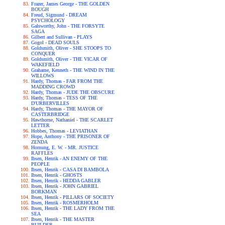
Frazer, James George - THE GOLDEN
BOUGH
Freud, Sigmund - DREAM
PSYCHOLOGY
Galsworthy, John - THE FORSYTE
SAGA
Gilbert and Sullivan - PLAYS
Gogol - DEAD SOULS
Goldsmith, Oliver - SHE STOOPS TO
CONQUER
Goldsmith, Oliver - THE VICAR OF
WAKEFIELD
Grahame, Kenneth - THE WIND IN THE
WILLOWS
Hardy, Thomas - FAR FROM THE
MADDING CROWD
Hardy, Thomas - JUDE THE OBSCURE
Hardy, Thomas - TESS OF THE
D'URBERVILLES
Hardy, Thomas - THE MAYOR OF
CASTERBRIDGE
Hawthorne, Nathaniel - THE SCARLET
LETTER
Hobbes, Thomas - LEVIATHAN
Hope, Anthony - THE PRISONER OF
ZENDA
Hornung, E. W. - MR. JUSTICE
RAFFLES
Ibsen, Henrik - AN ENEMY OF THE
PEOPLE
Ibsen, Henrik - CASA DI BAMBOLA
Ibsen, Henrik - GHOSTS
Ibsen, Henrik - HEDDA GABLER
Ibsen, Henrik - JOHN GABRIEL
BORKMAN
Ibsen, Henrik - PILLARS OF SOCIETY
Ibsen, Henrik - ROSMERHOLM
Ibsen, Henrik - THE LADY FROM THE
SEA
Ibsen, Henrik - THE MASTER
BUILDER